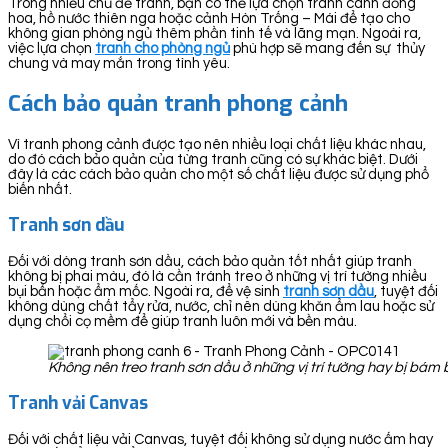
Trong nhiều chủ đề tranh, bạn có thể lựa chọn tranh cánh đồng
hoa, hồ nước thiên nga hoặc cảnh Hòn Trống – Mái để tạo cho
không gian phòng ngủ thêm phần tinh tế và lãng mạn. Ngoài ra,
việc lựa chọn
tranh cho phòng ngủ
phù hợp sẽ mang đến sự thủy
chung và may mắn trong tình yêu.
Cách bảo quản tranh phong cảnh
Vì tranh phong cảnh được tạo nên nhiều loại chất liệu khác nhau,
do đó cách bảo quản của từng tranh cũng có sự khác biệt. Dưới
đây là các cách bảo quản cho một số chất liệu được sử dụng phổ
biến nhất.
Tranh sơn dầu
Đối với dòng tranh sơn dầu, cách bảo quản tốt nhất giúp tranh
không bị phai màu, đó là cần tránh treo ở những vị trí tường nhiều
bụi bẩn hoặc ẩm mốc. Ngoài ra, để vệ sinh
tranh sơn dầu
, tuyệt đối
không dùng chất tẩy rửa, nước, chỉ nên dùng khăn ẩm lau hoặc sử
dụng chổi cọ mềm để giúp tranh luôn mới và bền màu.
Không nên treo tranh sơn dầu ở những vị trí tường hay bị bá
Tranh vải Canvas
Đối với chất liệu vải Canvas, tuyệt đối không sử dụng nước ấm hay