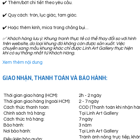
✔️ Thêm/bớt chi tiết theo yêu cầu.
✔️ Quy cách: tròn, lục giác, tam giác.
✔️ Hoặc thêm kính, mica trong chống bụi…
✅ Khách hàng lưu ý: Khung tranh thực tế có thể thay đổi so với hình
trên website, do loại khung đó không còn được sản xuất. Việc
chuyển sang mẫu khung khác chỉ được Linh Art Gallery thực hiện
khi có sự thống nhất từ Khách Hàng.
Xem thêm nội dung
GIAO NHẬN, THANH TOÁN VÀ BẢO HÀNH:
Thời gian giao hàng (HCM):
2h - 2 ngày
Thời gian giao hàng (ngoài HCM):
2 - 7 ngày
Cách thức thanh toán:
COD (Thanh toán khi nhận hà
Chính sách trả hàng:
Tại Linh Art Gallery
Cách thức trả hàng:
7 ngày
Bảo hành:
3 năm
Nơi bảo hành:
Tại Linh Art Gallery
Tránh ánh nắng trực tiếp, khô
Điều kiện bảo quản: