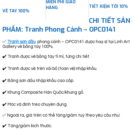
MIỄN PHÍ GIAO
TIẾT KIỆM TỚI 10%
HÀNG
VẼ TAY 100%
CHI TIẾT SẢN
PHẨM: Tranh Phong Cảnh – OPC0141
✅
Tranh sơn dầu
phong cảnh – OPC0141 được hoạ sĩ tại Linh Art
Gallery vẽ bằng tay 100%.
✔️ Tranh được vẽ bằng tay tỉ mỉ, từng chi tiết.
✔️ Tranh được vẽ trên vải bố (toan vẽ) nhập khẩu.
✔️ Bằng sơn dầu nhập khẩu cao cấp.
✔️ Khung Composite Hàn Quốc/khung gỗ.
✔️ Móc và đinh treo chuyên dụng.
✅ Ngoài ra, giá trên có thể tăng/giảm tuỳ theo yêu cầu như:
✔️ Tăng/giảm kích thước.