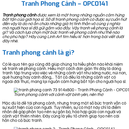
Tranh Phong Cảnh – OPC0141
Tranh phong cảnh
được xem là một trong những nguồn cảm hứng
bất tận của giới họa sĩ. Sở dĩ tranh phong cảnh có được sự cuốn hút
đến vậy là do nó ẩn chứa những giá trị tinh thần vô cùng ý nghĩa
mà người họa sĩ đã gửi gắm vào đấy. Vậy tranh về phong cảnh là
gì? Và cách lựa chọn một bức tranh vẽ phong cảnh như thế nào
cho phù hợp? Hãy cùng Linh Art tìm hiểu kĩ hơn trong bài viết dưới
đây nhé.
Tranh phong cảnh là gì?
Có lẽ qua tên gọi cũng đã giúp chúng ta hiểu phần nào khái niệm
về tranh vẽ phong cảnh. Hiểu một cách đơn giản thì đây là dòng
tranh tập trung vào việc vẽ những cảnh vật như sông nước, núi non,
quê hương hay cánh đồng,.. Tất cả đều là những cảnh vật có
ngoài đời thực, mang lại nguồn cảm hứng bất tận cho người họa sĩ.
Tranh phong cảnh với cảnh vật bình yên, nên thơ
Mặc dù là đề tài phong cảnh, nhưng trong một số bức tranh vẫn có
sự xuất hiện của con người. Tuy nhiên, sự có mặt này chỉ là điểm
nhấn để góp phần tạo nên sự gắn bó, hòa hợp giữa con người và
cảnh vật thiên nhiên. Đây cũng là yếu tố chính giúp tạo nên cái
hồn cho cả bức tranh.