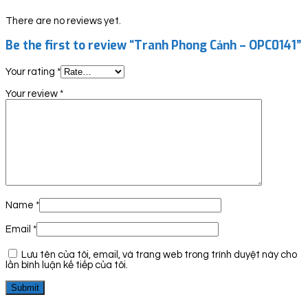
There are no reviews yet.
Be the first to review “Tranh Phong Cảnh – OPC0141”
Your rating
*
Your review
*
Name
*
Email
*
Lưu tên của tôi, email, và trang web trong trình duyệt này cho
lần bình luận kế tiếp của tôi.