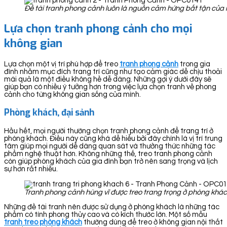
Đề tài tranh phong cảnh luôn là nguồn cảm hứng bất tận của 
Lựa chọn tranh phong cảnh cho mọi
không gian
Lựa chọn một vị trí phù hợp để treo
tranh ph
ong cảnh
trong gia
đình nhằm mục đích trang trí cũng như tạo cảm giác dễ chịu thoải
mái quả là một điều không hề dễ dàng. Những gợi ý dưới đây sẽ
giúp bạn có nhiều ý tưởng hơn trong việc lựa chọn tranh về phong
cảnh cho từng không gian sống của mình.
Phòng khách, đại sảnh
Hầu hết, mọi người thường chọn tranh phong cảnh để trang trí ở
phòng khách. Điều này cũng khá dễ hiểu bởi đây chính là vị trí trung
tâm giúp mọi người dễ dàng quan sát và thưởng thức những tác
phẩm nghệ thuật hơn. Không những thế, treo tranh phong cảnh
còn giúp phòng khách của gia đình bạn trở nên sang trọng và lịch
sự hơn rất nhiều.
Tranh phong cảnh hùng vĩ được treo trang trọng ở phòng khá
Những đề tài tranh nên được sử dụng ở phòng khách là những tác
phẩm có tính phong thủy cao và có kích thước lớn. Một số mẫu
tranh treo phòng khách
thường dùng để treo ở không gian nội thất