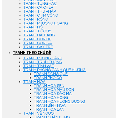
TRANH TÙNG HẠC
TRANH CÁ CHÉP
TRANH THƯ PHÁP
TRANH CHIM CÔNG
TRANH RỒNG
TRANH PHƯỢNG HOÀNG
TRANH HỔ
TRANH TỨ QUÝ
TRANH ĐẠI BÀNG
TRANH CON DÊ
TRANH CON GÀ
TRANH CÂY TRE
TRANH THEO CHỦ ĐỀ
TRANH PHONG CẢNH
TRANH TRỪU TƯỢNG
TRANH TĨNH VẬT
TRANH PHONG CẢNH QUÊ HƯƠNG
TRANH ĐỒNG QUÊ
TRANH PHỐ CỔ
TRANH HOA
TRANH HOA SEN
TRANH HOA MẪU ĐƠN
TRANH HOA ĐÀO MAI
TRANH HOA HỒNG
TRANH HOA HƯỚNG DƯƠNG
TRANH BÌNH HOA
TRANH HOA LAN
TRANH VẼ NGƯỜI
TRANH CHÂN DUNG