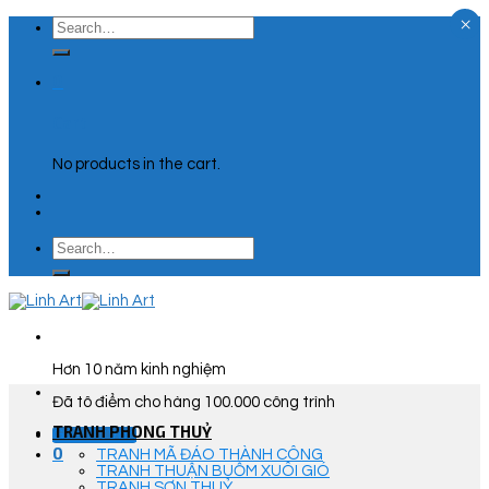
×
Skip
Search
to
for:
content
0
Cart
No products in the cart.
Search
for:
Hơn 10 năm kinh nghiệm
Đã tô điểm cho hàng 100.000 công trình
TRANH PHONG THUỶ
Góc Tư Vấn
0
TRANH MÃ ĐÁO THÀNH CÔNG
TRANH THUẬN BUỒM XUÔI GIÓ
TRANH SƠN THUỶ