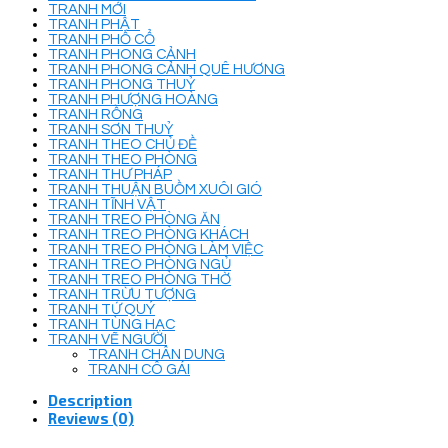
TRANH MỚI
TRANH PHẬT
TRANH PHỐ CỔ
TRANH PHONG CẢNH
TRANH PHONG CẢNH QUÊ HƯƠNG
TRANH PHONG THUỶ
TRANH PHƯỢNG HOÀNG
TRANH RỒNG
TRANH SƠN THUỶ
TRANH THEO CHỦ ĐỀ
TRANH THEO PHÒNG
TRANH THƯ PHÁP
TRANH THUẬN BUỒM XUÔI GIÓ
TRANH TĨNH VẬT
TRANH TREO PHÒNG ĂN
TRANH TREO PHÒNG KHÁCH
TRANH TREO PHÒNG LÀM VIỆC
TRANH TREO PHÒNG NGỦ
TRANH TREO PHÒNG THỜ
TRANH TRỪU TƯỢNG
TRANH TỨ QUÝ
TRANH TÙNG HẠC
TRANH VẼ NGƯỜI
TRANH CHÂN DUNG
TRANH CÔ GÁI
Description
Reviews (0)