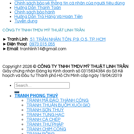
Chính sách bảo vệ thông tin cá nhân của người tiêu dùng
Hướng Dẫn Thanh Toán
Chính sách bảo hành
Hướng Dẫn Trả Hàng Và Hoàn Tiền
Tuyển dụng
CÔNG TY TNHH TMDV MỸ THUẬT LINH TRẦN
►
Tranh Linh
:
51 TRẦN NHÂN TÔN, P.9, Q.5, TP. HCM
►
Điện thoại
:
0973 015 055
►
Email
: tranhlinh14@gmail.com
Copyright 2026 ©
CÔNG TY TNHH TMDV MỸ THUẬT LINH TRẦN
Giấy chứng nhận Đăng ký Kinh doanh số 0315634384 do Sở Kế
hoạch và Đầu tư Thành phố Hồ Chí Minh cấp ngày 19/04/2019
Search
for:
TRANH PHONG THUỶ
TRANH MÃ ĐÁO THÀNH CÔNG
TRANH THUẬN BUỒM XUÔI GIÓ
TRANH SƠN THUỶ
TRANH TÙNG HẠC
TRANH CÁ CHÉP
TRANH THƯ PHÁP
TRANH CHIM CÔNG
TRANH RỒNG