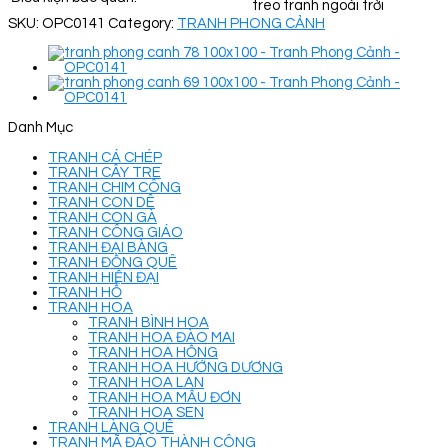
treo tranh ngoài trời
SKU:
OPC0141
Category:
TRANH PHONG CẢNH
Danh Mục
TRANH CÁ CHÉP
TRANH CÂY TRE
TRANH CHIM CÔNG
TRANH CON DÊ
TRANH CON GÀ
TRANH CÔNG GIÁO
TRANH ĐẠI BÀNG
TRANH ĐỒNG QUÊ
TRANH HIỆN ĐẠI
TRANH HỔ
TRANH HOA
TRANH BÌNH HOA
TRANH HOA ĐÀO MAI
TRANH HOA HỒNG
TRANH HOA HƯỚNG DƯƠNG
TRANH HOA LAN
TRANH HOA MẪU ĐƠN
TRANH HOA SEN
TRANH LÀNG QUÊ
TRANH MÃ ĐÁO THÀNH CÔNG