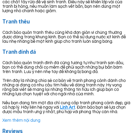
các chất tẩy rửa để vệ sinh tranh. Điều này sẽ khiến lớp vải của
tranh bị hỏng, nếu muốn làm sạch vết bẩn, bạn nên dùng một
lượng nhỏ chanh hoặc giấm.
Tranh thêu
Cách bảo quản tranh thêu cũng khá đơn giản vì chúng thường
được đóng trong khung kính. Bạn có thể sử dụng nước xịt kính để
lau nhẹ nhàng bề mặt kính giúp cho tranh luôn sáng bóng.
Tranh đính đá
Cách bảo quản tranh đính đá cũng tương tự như tranh sơn dầu,
bạn có thể dùng chổi cọ mềm để phủi sạch những bụi bẩn bám
trên tranh. Lưu ý nên nhẹ tay để không bị bong đá.
Trên đây là những chia sẻ cơ bản về tranh phong cảnh dành cho
những ai đang có nhu cầu tìm hiểu về dòng tranh này. Hy vọng
rằng bài viết sẽ mang lại những thông tin hữu ích giúp bạn có
những lựa chọn tuyệt vời cho ngôi nhà của mình.
Nếu bạn đang tìm một địa chỉ cung cấp tranh phong cảnh đẹp, giá
cả hợp lý. Hãy liên hệ ngay với
Linh Art
. Đảm bảo bạn sẽ lựa chọn
được mẫu tranh ưng ý nhất, phù hợp với phong thủy căn nhà.
Xem thêm nội dung
Reviews