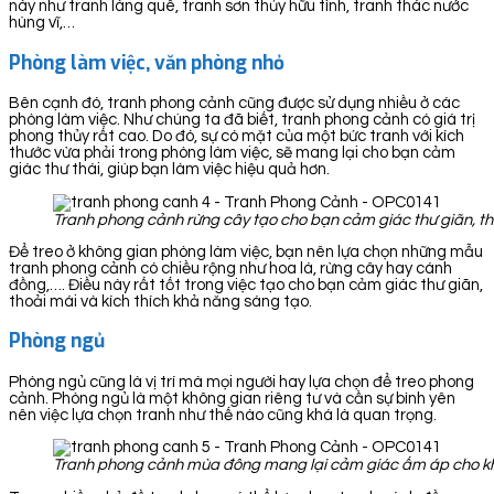
này như tranh làng quê, tranh sơn thủy hữu tình, tranh thác nước
hùng vĩ,…
Phòng làm việc, văn phòng nhỏ
Bên cạnh đó, tranh phong cảnh cũng được sử dụng nhiều ở các
phòng làm việc. Như chúng ta đã biết, tranh phong cảnh có giá trị
phong thủy rất cao. Do đó, sự có mặt của một bức tranh với kích
thước vừa phải trong phòng làm việc, sẽ mang lại cho bạn cảm
giác thư thái, giúp bạn làm việc hiệu quả hơn.
Tranh phong cảnh rừng cây tạo cho bạn cảm giác thư giãn, th
Để treo ở không gian phòng làm việc, bạn nên lựa chọn những mẫu
tranh phong cảnh có chiều rộng như hoa lá, rừng cây hay cánh
đồng,…. Điều này rất tốt trong việc tạo cho bạn cảm giác thư giãn,
thoải mái và kích thích khả năng sáng tạo.
Phòng ngủ
Phòng ngủ cũng là vị trí mà mọi người hay lựa chọn để treo phong
cảnh. Phòng ngủ là một không gian riêng tư và cần sự bình yên
nên việc lựa chọn tranh như thế nào cũng khá là quan trọng.
Tranh phong cảnh mùa đông mang lại cảm giác ấm áp cho k