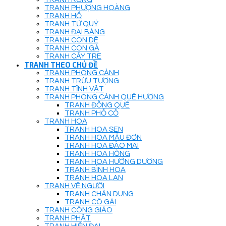
TRANH PHƯỢNG HOÀNG
TRANH HỔ
TRANH TỨ QUÝ
TRANH ĐẠI BÀNG
TRANH CON DÊ
TRANH CON GÀ
TRANH CÂY TRE
TRANH THEO CHỦ ĐỀ
TRANH PHONG CẢNH
TRANH TRỪU TƯỢNG
TRANH TĨNH VẬT
TRANH PHONG CẢNH QUÊ HƯƠNG
TRANH ĐỒNG QUÊ
TRANH PHỐ CỔ
TRANH HOA
TRANH HOA SEN
TRANH HOA MẪU ĐƠN
TRANH HOA ĐÀO MAI
TRANH HOA HỒNG
TRANH HOA HƯỚNG DƯƠNG
TRANH BÌNH HOA
TRANH HOA LAN
TRANH VẼ NGƯỜI
TRANH CHÂN DUNG
TRANH CÔ GÁI
TRANH CÔNG GIÁO
TRANH PHẬT