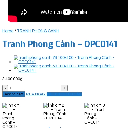
Home
/
TRANH PHONG CẢNH
Tranh Phong Cảnh – OPC0141
3.400.000
₫
Tranh
Phong
Add to cart
MUA NGAY
ĐẶT THEO YÊU CẦU
Cảnh
-
OPC0141
quantity