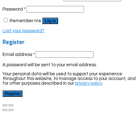
Password
*
Remember me
Log in
Lost your password?
Register
Email address
*
A password will be sent to your email address.
Your personal data will be used to support your experience
throughout this website, to manage access to your account, and
for other purposes described in our
privacy policy
.
Register