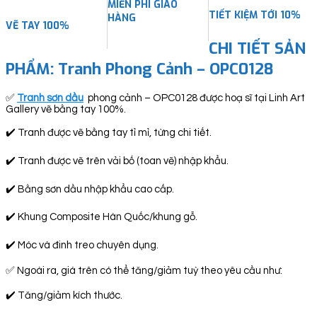
MIỄN PHÍ GIAO
TIẾT KIỆM TỚI 10%
HÀNG
VẼ TAY 100%
CHI TIẾT SẢN
PHẨM: Tranh Phong Cảnh – OPC0128
✅
Tranh sơn dầu
phong cảnh – OPC0128 được hoạ sĩ tại Linh Art
Gallery vẽ bằng tay 100%.
✔️ Tranh được vẽ bằng tay tỉ mỉ, từng chi tiết.
✔️ Tranh được vẽ trên vải bố (toan vẽ) nhập khẩu.
✔️ Bằng sơn dầu nhập khẩu cao cấp.
✔️ Khung Composite Hàn Quốc/khung gỗ.
✔️ Móc và đinh treo chuyên dụng.
✅ Ngoài ra, giá trên có thể tăng/giảm tuỳ theo yêu cầu như:
✔️ Tăng/giảm kích thước.