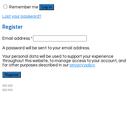
Remember me
Log in
Lost your password?
Register
Email address
*
A password will be sent to your email address.
Your personal data will be used to support your experience
throughout this website, to manage access to your account, and
for other purposes described in our
privacy policy
.
Register