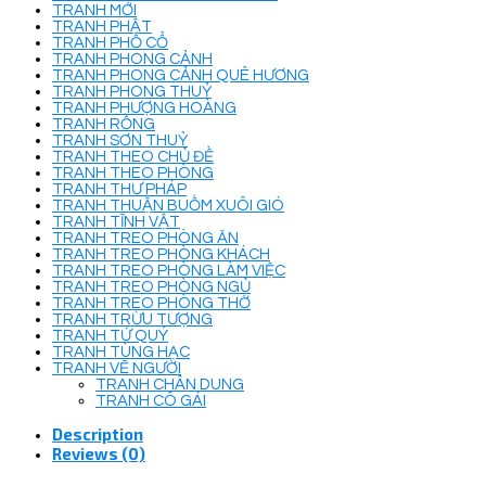
TRANH MỚI
TRANH PHẬT
TRANH PHỐ CỔ
TRANH PHONG CẢNH
TRANH PHONG CẢNH QUÊ HƯƠNG
TRANH PHONG THUỶ
TRANH PHƯỢNG HOÀNG
TRANH RỒNG
TRANH SƠN THUỶ
TRANH THEO CHỦ ĐỀ
TRANH THEO PHÒNG
TRANH THƯ PHÁP
TRANH THUẬN BUỒM XUÔI GIÓ
TRANH TĨNH VẬT
TRANH TREO PHÒNG ĂN
TRANH TREO PHÒNG KHÁCH
TRANH TREO PHÒNG LÀM VIỆC
TRANH TREO PHÒNG NGỦ
TRANH TREO PHÒNG THỜ
TRANH TRỪU TƯỢNG
TRANH TỨ QUÝ
TRANH TÙNG HẠC
TRANH VẼ NGƯỜI
TRANH CHÂN DUNG
TRANH CÔ GÁI
Description
Reviews (0)