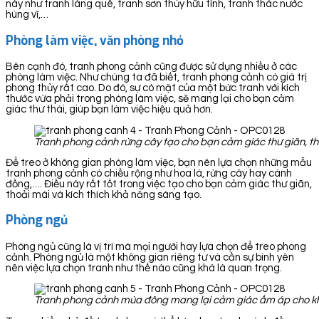
này như tranh làng quê, tranh sơn thủy hữu tình, tranh thác nước
hùng vĩ,…
Phòng làm việc, văn phòng nhỏ
Bên cạnh đó, tranh phong cảnh cũng được sử dụng nhiều ở các
phòng làm việc. Như chúng ta đã biết, tranh phong cảnh có giá trị
phong thủy rất cao. Do đó, sự có mặt của một bức tranh với kích
thước vừa phải trong phòng làm việc, sẽ mang lại cho bạn cảm
giác thư thái, giúp bạn làm việc hiệu quả hơn.
Tranh phong cảnh rừng cây tạo cho bạn cảm giác thư giãn, th
Để treo ở không gian phòng làm việc, bạn nên lựa chọn những mẫu
tranh phong cảnh có chiều rộng như hoa lá, rừng cây hay cánh
đồng,…. Điều này rất tốt trong việc tạo cho bạn cảm giác thư giãn,
thoải mái và kích thích khả năng sáng tạo.
Phòng ngủ
Phòng ngủ cũng là vị trí mà mọi người hay lựa chọn để treo phong
cảnh. Phòng ngủ là một không gian riêng tư và cần sự bình yên
nên việc lựa chọn tranh như thế nào cũng khá là quan trọng.
Tranh phong cảnh mùa đông mang lại cảm giác ấm áp cho k