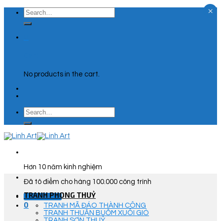
×
Skip
Search
to
for:
content
0
Cart
No products in the cart.
Search
for:
Hơn 10 năm kinh nghiệm
Đã tô điểm cho hàng 100.000 công trình
TRANH PHONG THUỶ
Góc Tư Vấn
0
TRANH MÃ ĐÁO THÀNH CÔNG
TRANH THUẬN BUỒM XUÔI GIÓ
TRANH SƠN THUỶ