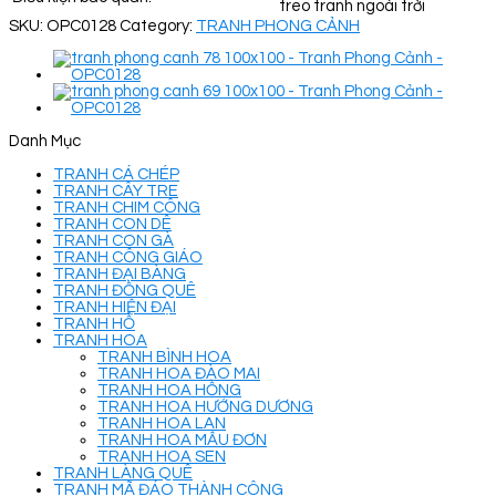
treo tranh ngoài trời
SKU:
OPC0128
Category:
TRANH PHONG CẢNH
Danh Mục
TRANH CÁ CHÉP
TRANH CÂY TRE
TRANH CHIM CÔNG
TRANH CON DÊ
TRANH CON GÀ
TRANH CÔNG GIÁO
TRANH ĐẠI BÀNG
TRANH ĐỒNG QUÊ
TRANH HIỆN ĐẠI
TRANH HỔ
TRANH HOA
TRANH BÌNH HOA
TRANH HOA ĐÀO MAI
TRANH HOA HỒNG
TRANH HOA HƯỚNG DƯƠNG
TRANH HOA LAN
TRANH HOA MẪU ĐƠN
TRANH HOA SEN
TRANH LÀNG QUÊ
TRANH MÃ ĐÁO THÀNH CÔNG