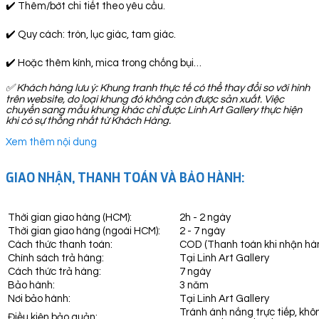
✔️ Thêm/bớt chi tiết theo yêu cầu.
✔️ Quy cách: tròn, lục giác, tam giác.
✔️ Hoặc thêm kính, mica trong chống bụi…
✅ Khách hàng lưu ý: Khung tranh thực tế có thể thay đổi so với hình
trên website, do loại khung đó không còn được sản xuất. Việc
chuyển sang mẫu khung khác chỉ được Linh Art Gallery thực hiện
khi có sự thống nhất từ Khách Hàng.
Xem thêm nội dung
GIAO NHẬN, THANH TOÁN VÀ BẢO HÀNH:
Thời gian giao hàng (HCM):
2h - 2 ngày
Thời gian giao hàng (ngoài HCM):
2 - 7 ngày
Cách thức thanh toán:
COD (Thanh toán khi nhận hà
Chính sách trả hàng:
Tại Linh Art Gallery
Cách thức trả hàng:
7 ngày
Bảo hành:
3 năm
Nơi bảo hành:
Tại Linh Art Gallery
Tránh ánh nắng trực tiếp, khô
Điều kiện bảo quản: