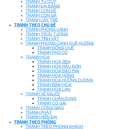
TRANH TỨ QUÝ
TRANH ĐẠI BÀNG
TRANH CON DÊ
TRANH CON GÀ
TRANH CÂY TRE
TRANH THEO CHỦ ĐỀ
TRANH PHONG CẢNH
TRANH TRỪU TƯỢNG
TRANH TĨNH VẬT
TRANH PHONG CẢNH QUÊ HƯƠNG
TRANH ĐỒNG QUÊ
TRANH PHỐ CỔ
TRANH HOA
TRANH HOA SEN
TRANH HOA MẪU ĐƠN
TRANH HOA ĐÀO MAI
TRANH HOA HỒNG
TRANH HOA HƯỚNG DƯƠNG
TRANH BÌNH HOA
TRANH HOA LAN
TRANH VẼ NGƯỜI
TRANH CHÂN DUNG
TRANH CÔ GÁI
TRANH CÔNG GIÁO
TRANH PHẬT
TRANH HIỆN ĐẠI
TRANH THEO PHÒNG
TRANH TREO PHÒNG KHÁCH