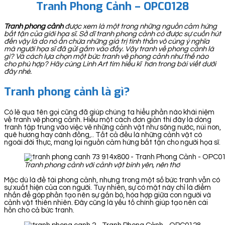
Tranh Phong Cảnh – OPC0128
Tranh phong cảnh
được xem là một trong những nguồn cảm hứng
bất tận của giới họa sĩ. Sở dĩ tranh phong cảnh có được sự cuốn hút
đến vậy là do nó ẩn chứa những giá trị tinh thần vô cùng ý nghĩa
mà người họa sĩ đã gửi gắm vào đấy. Vậy tranh về phong cảnh là
gì? Và cách lựa chọn một bức tranh vẽ phong cảnh như thế nào
cho phù hợp? Hãy cùng Linh Art tìm hiểu kĩ hơn trong bài viết dưới
đây nhé.
Tranh phong cảnh là gì?
Có lẽ qua tên gọi cũng đã giúp chúng ta hiểu phần nào khái niệm
về tranh vẽ phong cảnh. Hiểu một cách đơn giản thì đây là dòng
tranh tập trung vào việc vẽ những cảnh vật như sông nước, núi non,
quê hương hay cánh đồng,.. Tất cả đều là những cảnh vật có
ngoài đời thực, mang lại nguồn cảm hứng bất tận cho người họa sĩ.
Tranh phong cảnh với cảnh vật bình yên, nên thơ
Mặc dù là đề tài phong cảnh, nhưng trong một số bức tranh vẫn có
sự xuất hiện của con người. Tuy nhiên, sự có mặt này chỉ là điểm
nhấn để góp phần tạo nên sự gắn bó, hòa hợp giữa con người và
cảnh vật thiên nhiên. Đây cũng là yếu tố chính giúp tạo nên cái
hồn cho cả bức tranh.