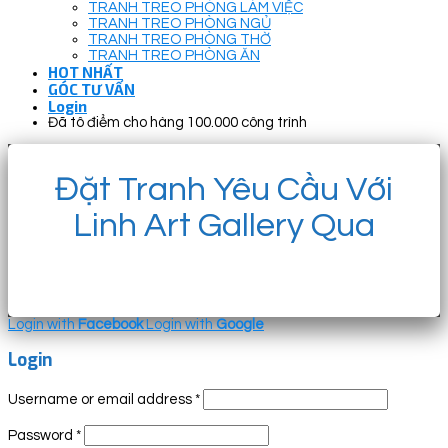
TRANH TREO PHÒNG LÀM VIỆC
TRANH TREO PHÒNG NGỦ
TRANH TREO PHÒNG THỜ
TRANH TREO PHÒNG ĂN
HOT NHẤT
GÓC TƯ VẤN
Login
Đã tô điểm cho hàng 100.000 công trình
Đặt Tranh Yêu Cầu Với
Linh Art Gallery Qua
Login with
Facebook
Login with
Google
Login
Username or email address
*
Password
*