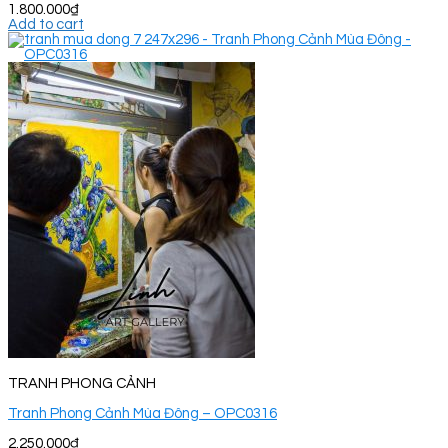
1.800.000
₫
Add to cart
TRANH PHONG CẢNH
Tranh Phong Cảnh Mùa Đông – OPC0316
2.250.000
₫