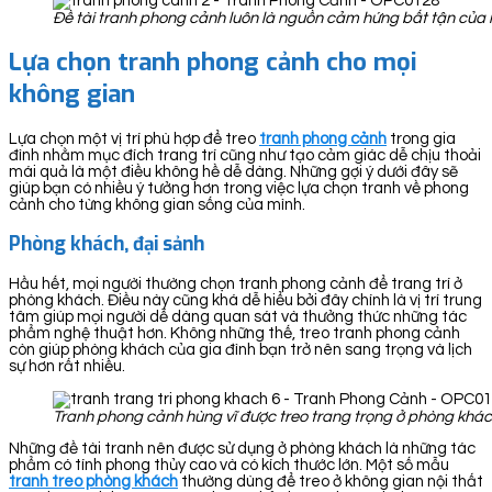
Đề tài tranh phong cảnh luôn là nguồn cảm hứng bất tận của 
Lựa chọn tranh phong cảnh cho mọi
không gian
Lựa chọn một vị trí phù hợp để treo
tranh ph
ong cảnh
trong gia
đình nhằm mục đích trang trí cũng như tạo cảm giác dễ chịu thoải
mái quả là một điều không hề dễ dàng. Những gợi ý dưới đây sẽ
giúp bạn có nhiều ý tưởng hơn trong việc lựa chọn tranh về phong
cảnh cho từng không gian sống của mình.
Phòng khách, đại sảnh
Hầu hết, mọi người thường chọn tranh phong cảnh để trang trí ở
phòng khách. Điều này cũng khá dễ hiểu bởi đây chính là vị trí trung
tâm giúp mọi người dễ dàng quan sát và thưởng thức những tác
phẩm nghệ thuật hơn. Không những thế, treo tranh phong cảnh
còn giúp phòng khách của gia đình bạn trở nên sang trọng và lịch
sự hơn rất nhiều.
Tranh phong cảnh hùng vĩ được treo trang trọng ở phòng khá
Những đề tài tranh nên được sử dụng ở phòng khách là những tác
phẩm có tính phong thủy cao và có kích thước lớn. Một số mẫu
tranh treo phòng khách
thường dùng để treo ở không gian nội thất