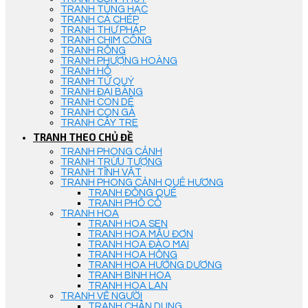
TRANH TÙNG HẠC
TRANH CÁ CHÉP
TRANH THƯ PHÁP
TRANH CHIM CÔNG
TRANH RỒNG
TRANH PHƯỢNG HOÀNG
TRANH HỔ
TRANH TỨ QUÝ
TRANH ĐẠI BÀNG
TRANH CON DÊ
TRANH CON GÀ
TRANH CÂY TRE
TRANH THEO CHỦ ĐỀ
TRANH PHONG CẢNH
TRANH TRỪU TƯỢNG
TRANH TĨNH VẬT
TRANH PHONG CẢNH QUÊ HƯƠNG
TRANH ĐỒNG QUÊ
TRANH PHỐ CỔ
TRANH HOA
TRANH HOA SEN
TRANH HOA MẪU ĐƠN
TRANH HOA ĐÀO MAI
TRANH HOA HỒNG
TRANH HOA HƯỚNG DƯƠNG
TRANH BÌNH HOA
TRANH HOA LAN
TRANH VẼ NGƯỜI
TRANH CHÂN DUNG