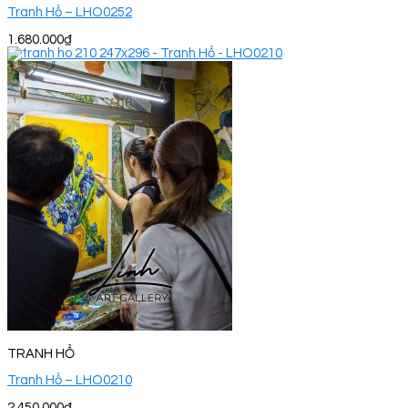
Tranh Hổ – LHO0252
1.680.000
₫
TRANH HỔ
Tranh Hổ – LHO0210
2.450.000
₫