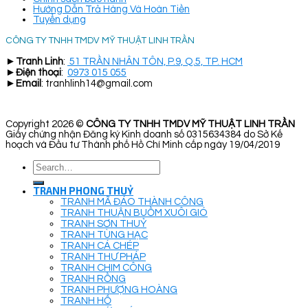
Hướng Dẫn Trả Hàng Và Hoàn Tiền
Tuyển dụng
CÔNG TY TNHH TMDV MỸ THUẬT LINH TRẦN
►
Tranh Linh
:
51 TRẦN NHÂN TÔN, P.9, Q.5, TP. HCM
►
Điện thoại
:
0973 015 055
►
Email
: tranhlinh14@gmail.com
Copyright 2026 ©
CÔNG TY TNHH TMDV MỸ THUẬT LINH TRẦN
Giấy chứng nhận Đăng ký Kinh doanh số 0315634384 do Sở Kế
hoạch và Đầu tư Thành phố Hồ Chí Minh cấp ngày 19/04/2019
Search
for:
TRANH PHONG THUỶ
TRANH MÃ ĐÁO THÀNH CÔNG
TRANH THUẬN BUỒM XUÔI GIÓ
TRANH SƠN THUỶ
TRANH TÙNG HẠC
TRANH CÁ CHÉP
TRANH THƯ PHÁP
TRANH CHIM CÔNG
TRANH RỒNG
TRANH PHƯỢNG HOÀNG
TRANH HỔ