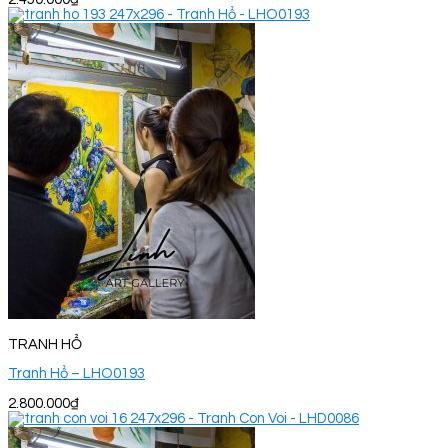
TRANH HỔ
Tranh Hổ – LHO0193
2.800.000
₫