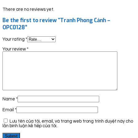
There are no reviews yet.
Be the first to review “Tranh Phong Cảnh –
OPC0128”
Your rating
*
Your review
*
Name
*
Email
*
Lưu tên của tôi, email, và trang web trong trình duyệt này cho
lần bình luận kế tiếp của tôi.