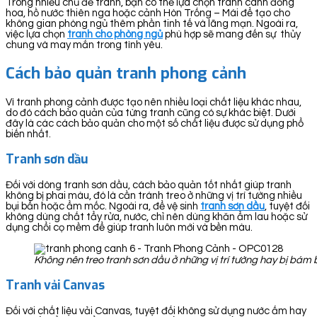
Trong nhiều chủ đề tranh, bạn có thể lựa chọn tranh cánh đồng
hoa, hồ nước thiên nga hoặc cảnh Hòn Trống – Mái để tạo cho
không gian phòng ngủ thêm phần tinh tế và lãng mạn. Ngoài ra,
việc lựa chọn
tranh cho phòng ngủ
phù hợp sẽ mang đến sự thủy
chung và may mắn trong tình yêu.
Cách bảo quản tranh phong cảnh
Vì tranh phong cảnh được tạo nên nhiều loại chất liệu khác nhau,
do đó cách bảo quản của từng tranh cũng có sự khác biệt. Dưới
đây là các cách bảo quản cho một số chất liệu được sử dụng phổ
biến nhất.
Tranh sơn dầu
Đối với dòng tranh sơn dầu, cách bảo quản tốt nhất giúp tranh
không bị phai màu, đó là cần tránh treo ở những vị trí tường nhiều
bụi bẩn hoặc ẩm mốc. Ngoài ra, để vệ sinh
tranh sơn dầu
, tuyệt đối
không dùng chất tẩy rửa, nước, chỉ nên dùng khăn ẩm lau hoặc sử
dụng chổi cọ mềm để giúp tranh luôn mới và bền màu.
Không nên treo tranh sơn dầu ở những vị trí tường hay bị bá
Tranh vải Canvas
Đối với chất liệu vải Canvas, tuyệt đối không sử dụng nước ấm hay