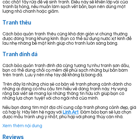
các chất tẩy rửa để vệ sinh tranh. Điều này sẽ khiến lớp vải của
tranh bị hỏng, nếu muốn làm sạch vết bẩn, bạn nên dùng một
lượng nhỏ chanh hoặc giấm.
Tranh thêu
Cách bảo quản tranh thêu cũng khá đơn giản vì chúng thường
được đóng trong khung kính. Bạn có thể sử dụng nước xịt kính để
lau nhẹ nhàng bề mặt kính giúp cho tranh luôn sáng bóng.
Tranh đính đá
Cách bảo quản tranh đính đá cũng tương tự như tranh sơn dầu,
bạn có thể dùng chổi cọ mềm để phủi sạch những bụi bẩn bám
trên tranh. Lưu ý nên nhẹ tay để không bị bong đá.
Trên đây là những chia sẻ cơ bản về tranh phong cảnh dành cho
những ai đang có nhu cầu tìm hiểu về dòng tranh này. Hy vọng
rằng bài viết sẽ mang lại những thông tin hữu ích giúp bạn có
những lựa chọn tuyệt vời cho ngôi nhà của mình.
Nếu bạn đang tìm một địa chỉ cung cấp tranh phong cảnh đẹp, giá
cả hợp lý. Hãy liên hệ ngay với
Linh Art
. Đảm bảo bạn sẽ lựa chọn
được mẫu tranh ưng ý nhất, phù hợp với phong thủy căn nhà.
Xem thêm nội dung
Reviews