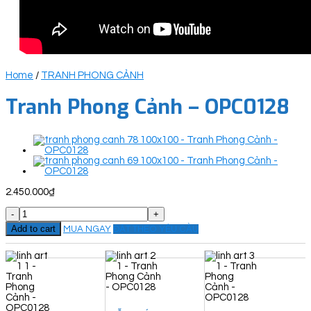
Home
/
TRANH PHONG CẢNH
Tranh Phong Cảnh – OPC0128
2.450.000
₫
Tranh
Phong
Add to cart
MUA NGAY
ĐẶT THEO YÊU CẦU
Cảnh
-
OPC0128
quantity