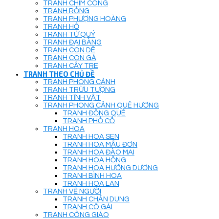
TRANH CHIM CÔNG
TRANH RỒNG
TRANH PHƯỢNG HOÀNG
TRANH HỔ
TRANH TỨ QUÝ
TRANH ĐẠI BÀNG
TRANH CON DÊ
TRANH CON GÀ
TRANH CÂY TRE
TRANH THEO CHỦ ĐỀ
TRANH PHONG CẢNH
TRANH TRỪU TƯỢNG
TRANH TĨNH VẬT
TRANH PHONG CẢNH QUÊ HƯƠNG
TRANH ĐỒNG QUÊ
TRANH PHỐ CỔ
TRANH HOA
TRANH HOA SEN
TRANH HOA MẪU ĐƠN
TRANH HOA ĐÀO MAI
TRANH HOA HỒNG
TRANH HOA HƯỚNG DƯƠNG
TRANH BÌNH HOA
TRANH HOA LAN
TRANH VẼ NGƯỜI
TRANH CHÂN DUNG
TRANH CÔ GÁI
TRANH CÔNG GIÁO