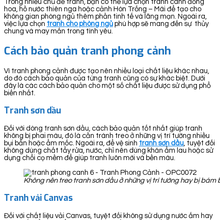
Trong nhiều chủ đề tranh, bạn có thể lựa chọn tranh cánh đồng
hoa, hồ nước thiên nga hoặc cảnh Hòn Trống – Mái để tạo cho
không gian phòng ngủ thêm phần tinh tế và lãng mạn. Ngoài ra,
việc lựa chọn
tranh cho phòng ngủ
phù hợp sẽ mang đến sự thủy
chung và may mắn trong tình yêu.
Cách bảo quản tranh phong cảnh
Vì tranh phong cảnh được tạo nên nhiều loại chất liệu khác nhau,
do đó cách bảo quản của từng tranh cũng có sự khác biệt. Dưới
đây là các cách bảo quản cho một số chất liệu được sử dụng phổ
biến nhất.
Tranh sơn dầu
Đối với dòng tranh sơn dầu, cách bảo quản tốt nhất giúp tranh
không bị phai màu, đó là cần tránh treo ở những vị trí tường nhiều
bụi bẩn hoặc ẩm mốc. Ngoài ra, để vệ sinh
tranh sơn dầu
, tuyệt đối
không dùng chất tẩy rửa, nước, chỉ nên dùng khăn ẩm lau hoặc sử
dụng chổi cọ mềm để giúp tranh luôn mới và bền màu.
Không nên treo tranh sơn dầu ở những vị trí tường hay bị bá
Tranh vải Canvas
Đối với chất liệu vải Canvas, tuyệt đối không sử dụng nước ấm hay