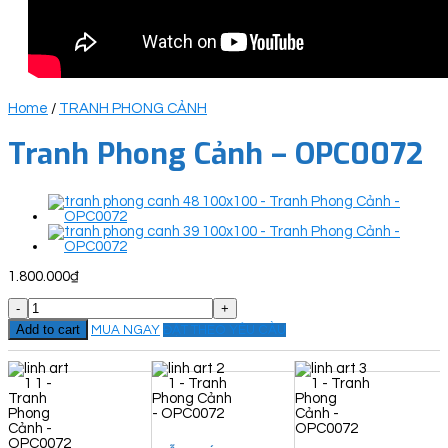
Home
/
TRANH PHONG CẢNH
Tranh Phong Cảnh – OPC0072
1.800.000
₫
Tranh
Phong
Add to cart
MUA NGAY
ĐẶT THEO YÊU CẦU
Cảnh
-
OPC0072
quantity