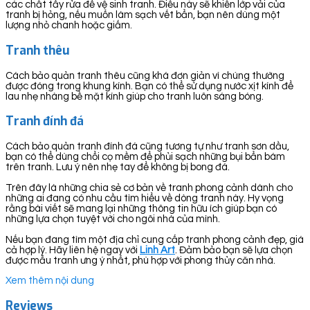
các chất tẩy rửa để vệ sinh tranh. Điều này sẽ khiến lớp vải của
tranh bị hỏng, nếu muốn làm sạch vết bẩn, bạn nên dùng một
lượng nhỏ chanh hoặc giấm.
Tranh thêu
Cách bảo quản tranh thêu cũng khá đơn giản vì chúng thường
được đóng trong khung kính. Bạn có thể sử dụng nước xịt kính để
lau nhẹ nhàng bề mặt kính giúp cho tranh luôn sáng bóng.
Tranh đính đá
Cách bảo quản tranh đính đá cũng tương tự như tranh sơn dầu,
bạn có thể dùng chổi cọ mềm để phủi sạch những bụi bẩn bám
trên tranh. Lưu ý nên nhẹ tay để không bị bong đá.
Trên đây là những chia sẻ cơ bản về tranh phong cảnh dành cho
những ai đang có nhu cầu tìm hiểu về dòng tranh này. Hy vọng
rằng bài viết sẽ mang lại những thông tin hữu ích giúp bạn có
những lựa chọn tuyệt vời cho ngôi nhà của mình.
Nếu bạn đang tìm một địa chỉ cung cấp tranh phong cảnh đẹp, giá
cả hợp lý. Hãy liên hệ ngay với
Linh Art
. Đảm bảo bạn sẽ lựa chọn
được mẫu tranh ưng ý nhất, phù hợp với phong thủy căn nhà.
Xem thêm nội dung
Reviews