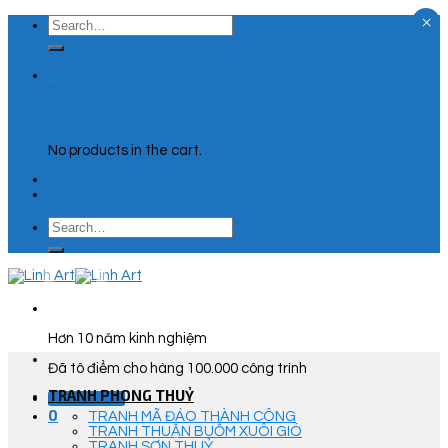
×
Skip
Search
to
for:
content
0
Cart
No products in the cart.
Search
for:
Hơn 10 năm kinh nghiệm
Đã tô điểm cho hàng 100.000 công trình
TRANH PHONG THUỶ
Góc Tư Vấn
0
TRANH MÃ ĐÁO THÀNH CÔNG
TRANH THUẬN BUỒM XUÔI GIÓ
TRANH SƠN THUỶ