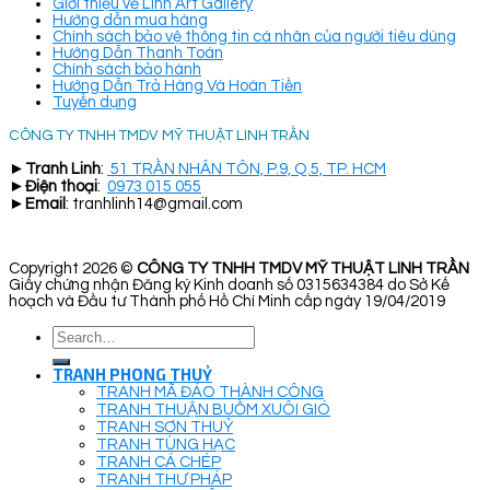
Giới thiệu về Linh Art Gallery
Hướng dẫn mua hàng
Chính sách bảo vệ thông tin cá nhân của người tiêu dùng
Hướng Dẫn Thanh Toán
Chính sách bảo hành
Hướng Dẫn Trả Hàng Và Hoàn Tiền
Tuyển dụng
CÔNG TY TNHH TMDV MỸ THUẬT LINH TRẦN
►
Tranh Linh
:
51 TRẦN NHÂN TÔN, P.9, Q.5, TP. HCM
►
Điện thoại
:
0973 015 055
►
Email
: tranhlinh14@gmail.com
Copyright 2026 ©
CÔNG TY TNHH TMDV MỸ THUẬT LINH TRẦN
Giấy chứng nhận Đăng ký Kinh doanh số 0315634384 do Sở Kế
hoạch và Đầu tư Thành phố Hồ Chí Minh cấp ngày 19/04/2019
Search
for:
TRANH PHONG THUỶ
TRANH MÃ ĐÁO THÀNH CÔNG
TRANH THUẬN BUỒM XUÔI GIÓ
TRANH SƠN THUỶ
TRANH TÙNG HẠC
TRANH CÁ CHÉP
TRANH THƯ PHÁP