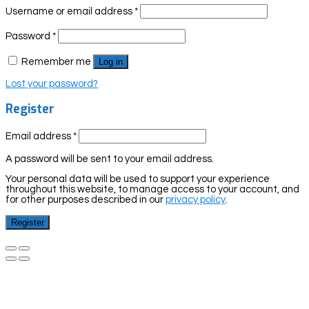
Username or email address
*
Password
*
Remember me
Log in
Lost your password?
Register
Email address
*
A password will be sent to your email address.
Your personal data will be used to support your experience
throughout this website, to manage access to your account, and
for other purposes described in our
privacy policy
.
Register