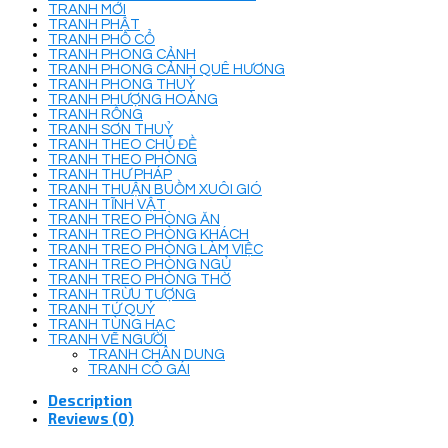
TRANH MỚI
TRANH PHẬT
TRANH PHỐ CỔ
TRANH PHONG CẢNH
TRANH PHONG CẢNH QUÊ HƯƠNG
TRANH PHONG THUỶ
TRANH PHƯỢNG HOÀNG
TRANH RỒNG
TRANH SƠN THUỶ
TRANH THEO CHỦ ĐỀ
TRANH THEO PHÒNG
TRANH THƯ PHÁP
TRANH THUẬN BUỒM XUÔI GIÓ
TRANH TĨNH VẬT
TRANH TREO PHÒNG ĂN
TRANH TREO PHÒNG KHÁCH
TRANH TREO PHÒNG LÀM VIỆC
TRANH TREO PHÒNG NGỦ
TRANH TREO PHÒNG THỜ
TRANH TRỪU TƯỢNG
TRANH TỨ QUÝ
TRANH TÙNG HẠC
TRANH VẼ NGƯỜI
TRANH CHÂN DUNG
TRANH CÔ GÁI
Description
Reviews (0)