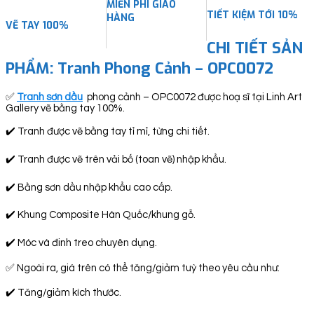
MIỄN PHÍ GIAO
TIẾT KIỆM TỚI 10%
HÀNG
VẼ TAY 100%
CHI TIẾT SẢN
PHẨM: Tranh Phong Cảnh – OPC0072
✅
Tranh sơn dầu
phong cảnh – OPC0072 được hoạ sĩ tại Linh Art
Gallery vẽ bằng tay 100%.
✔️ Tranh được vẽ bằng tay tỉ mỉ, từng chi tiết.
✔️ Tranh được vẽ trên vải bố (toan vẽ) nhập khẩu.
✔️ Bằng sơn dầu nhập khẩu cao cấp.
✔️ Khung Composite Hàn Quốc/khung gỗ.
✔️ Móc và đinh treo chuyên dụng.
✅ Ngoài ra, giá trên có thể tăng/giảm tuỳ theo yêu cầu như:
✔️ Tăng/giảm kích thước.