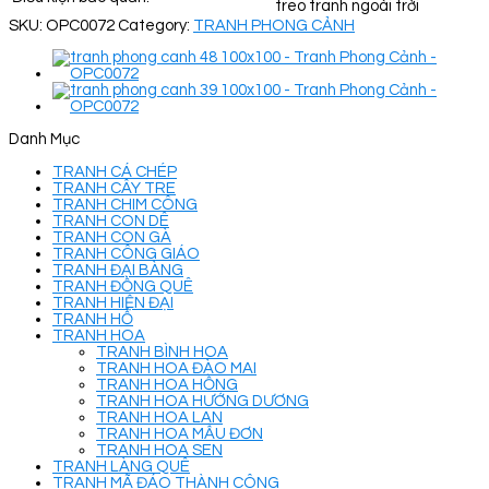
treo tranh ngoài trời
SKU:
OPC0072
Category:
TRANH PHONG CẢNH
Danh Mục
TRANH CÁ CHÉP
TRANH CÂY TRE
TRANH CHIM CÔNG
TRANH CON DÊ
TRANH CON GÀ
TRANH CÔNG GIÁO
TRANH ĐẠI BÀNG
TRANH ĐỒNG QUÊ
TRANH HIỆN ĐẠI
TRANH HỔ
TRANH HOA
TRANH BÌNH HOA
TRANH HOA ĐÀO MAI
TRANH HOA HỒNG
TRANH HOA HƯỚNG DƯƠNG
TRANH HOA LAN
TRANH HOA MẪU ĐƠN
TRANH HOA SEN
TRANH LÀNG QUÊ
TRANH MÃ ĐÁO THÀNH CÔNG