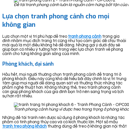
Đề tài tranh phong cảnh luôn là nguồn cảm hứng bất tận của 
Lựa chọn tranh phong cảnh cho mọi
không gian
Lựa chọn một vị trí phù hợp để treo
tranh ph
ong cảnh
trong gia
đình nhằm mục đích trang trí cũng như tạo cảm giác dễ chịu thoải
mái quả là một điều không hề dễ dàng. Những gợi ý dưới đây sẽ
giúp bạn có nhiều ý tưởng hơn trong việc lựa chọn tranh về phong
cảnh cho từng không gian sống của mình.
Phòng khách, đại sảnh
Hầu hết, mọi người thường chọn tranh phong cảnh để trang trí ở
phòng khách. Điều này cũng khá dễ hiểu bởi đây chính là vị trí trung
tâm giúp mọi người dễ dàng quan sát và thưởng thức những tác
phẩm nghệ thuật hơn. Không những thế, treo tranh phong cảnh
còn giúp phòng khách của gia đình bạn trở nên sang trọng và lịch
sự hơn rất nhiều.
Tranh phong cảnh hùng vĩ được treo trang trọng ở phòng khá
Những đề tài tranh nên được sử dụng ở phòng khách là những tác
phẩm có tính phong thủy cao và có kích thước lớn. Một số mẫu
tranh treo phòng khách
thường dùng để treo ở không gian nội thất