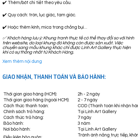
✔️ Thêm/bớt chi tiết theo yêu cầu.
✔️ Quy cách: tròn, lục giác, tam giác.
✔️ Hoặc thêm kính, mica trong chống bụi…
✅ Khách hàng lưu ý: Khung tranh thực tế có thể thay đổi so với hình
trên website, do loại khung đó không còn được sản xuất. Việc
chuyển sang mẫu khung khác chỉ được Linh Art Gallery thực hiện
khi có sự thống nhất từ Khách Hàng.
Xem thêm nội dung
GIAO NHẬN, THANH TOÁN VÀ BẢO HÀNH:
Thời gian giao hàng (HCM):
2h - 2 ngày
Thời gian giao hàng (ngoài HCM):
2 - 7 ngày
Cách thức thanh toán:
COD (Thanh toán khi nhận hà
Chính sách trả hàng:
Tại Linh Art Gallery
Cách thức trả hàng:
7 ngày
Bảo hành:
3 năm
Nơi bảo hành:
Tại Linh Art Gallery
Tránh ánh nắng trực tiếp, khô
Điều kiện bảo quản: