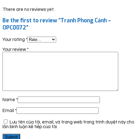
There are no reviews yet.
Be the first to review “Tranh Phong Cảnh –
OPC0072”
Your rating
*
Your review
*
Name
*
Email
*
Lưu tên của tôi, email, và trang web trong trình duyệt này cho
lần bình luận kế tiếp của tôi.