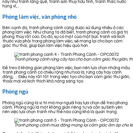
này như tranh làng quê, tranh sơn thủy hữu tình, tranh thác nước
hùng vĩ,…
Phòng làm việc, văn phòng nhỏ
Bên cạnh đó, tranh phong cảnh cũng được sử dụng nhiều ở các
phòng làm việc. Như chúng ta đã biết, tranh phong cảnh có giá trị
phong thủy rất cao. Do đó, sự có mặt của một bức tranh với kích
thước vừa phải trong phòng làm việc, sẽ mang lại cho bạn cảm
giác thư thái, giúp bạn làm việc hiệu quả hơn.
Tranh phong cảnh rừng cây tạo cho bạn cảm giác thư giãn, th
Để treo ở không gian phòng làm việc, bạn nên lựa chọn những mẫu
tranh phong cảnh có chiều rộng như hoa lá, rừng cây hay cánh
đồng,…. Điều này rất tốt trong việc tạo cho bạn cảm giác thư giãn,
thoải mái và kích thích khả năng sáng tạo.
Phòng ngủ
Phòng ngủ cũng là vị trí mà mọi người hay lựa chọn để treo phong
cảnh. Phòng ngủ là một không gian riêng tư và cần sự bình yên
nên việc lựa chọn tranh như thế nào cũng khá là quan trọng.
Tranh phong cảnh mùa đông mang lại cảm giác ấm áp cho k