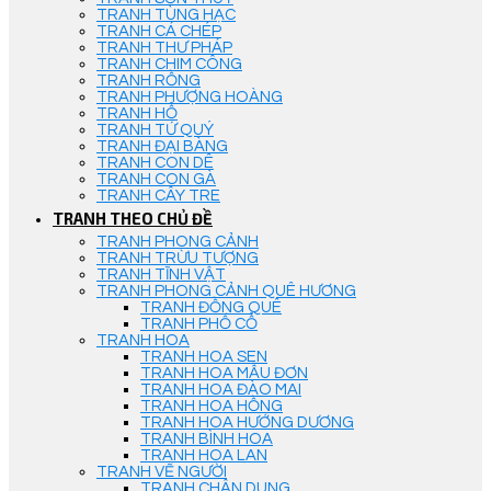
TRANH TÙNG HẠC
TRANH CÁ CHÉP
TRANH THƯ PHÁP
TRANH CHIM CÔNG
TRANH RỒNG
TRANH PHƯỢNG HOÀNG
TRANH HỔ
TRANH TỨ QUÝ
TRANH ĐẠI BÀNG
TRANH CON DÊ
TRANH CON GÀ
TRANH CÂY TRE
TRANH THEO CHỦ ĐỀ
TRANH PHONG CẢNH
TRANH TRỪU TƯỢNG
TRANH TĨNH VẬT
TRANH PHONG CẢNH QUÊ HƯƠNG
TRANH ĐỒNG QUÊ
TRANH PHỐ CỔ
TRANH HOA
TRANH HOA SEN
TRANH HOA MẪU ĐƠN
TRANH HOA ĐÀO MAI
TRANH HOA HỒNG
TRANH HOA HƯỚNG DƯƠNG
TRANH BÌNH HOA
TRANH HOA LAN
TRANH VẼ NGƯỜI
TRANH CHÂN DUNG