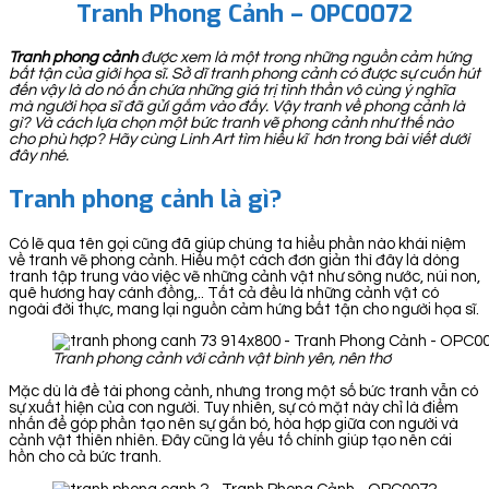
Tranh Phong Cảnh – OPC0072
Tranh phong cảnh
được xem là một trong những nguồn cảm hứng
bất tận của giới họa sĩ. Sở dĩ tranh phong cảnh có được sự cuốn hút
đến vậy là do nó ẩn chứa những giá trị tinh thần vô cùng ý nghĩa
mà người họa sĩ đã gửi gắm vào đấy. Vậy tranh về phong cảnh là
gì? Và cách lựa chọn một bức tranh vẽ phong cảnh như thế nào
cho phù hợp? Hãy cùng Linh Art tìm hiểu kĩ hơn trong bài viết dưới
đây nhé.
Tranh phong cảnh là gì?
Có lẽ qua tên gọi cũng đã giúp chúng ta hiểu phần nào khái niệm
về tranh vẽ phong cảnh. Hiểu một cách đơn giản thì đây là dòng
tranh tập trung vào việc vẽ những cảnh vật như sông nước, núi non,
quê hương hay cánh đồng,.. Tất cả đều là những cảnh vật có
ngoài đời thực, mang lại nguồn cảm hứng bất tận cho người họa sĩ.
Tranh phong cảnh với cảnh vật bình yên, nên thơ
Mặc dù là đề tài phong cảnh, nhưng trong một số bức tranh vẫn có
sự xuất hiện của con người. Tuy nhiên, sự có mặt này chỉ là điểm
nhấn để góp phần tạo nên sự gắn bó, hòa hợp giữa con người và
cảnh vật thiên nhiên. Đây cũng là yếu tố chính giúp tạo nên cái
hồn cho cả bức tranh.