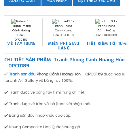
MUA NGAY
ĐẶT THEO YÊU CẦU
ADD TO CART
VẼ TAY 100%
MIỄN PHÍ GIAO
TIẾT KIỆM TỚI 10%
HÀNG
CHI TIẾT SẢN PHẨM: Tranh Phong Cảnh Hoàng Hôn
– OPC0189
✅
Tranh sơn dầu
Phong Cảnh Hoàng Hôn – OPC0189
được hoạ sĩ
tại Linh Art Gallery vẽ bằng tay 100%.
✔️ Tranh được vẽ bằng tay tỉ mỉ, từng chi tiết.
✔️ Tranh được vẽ trên vải bố (toan vẽ) nhập khẩu.
✔️ Bằng sơn dầu nhập khẩu cao cấp.
✔️ Khung Composite Hàn Quốc/khung gỗ.