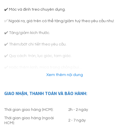
✔️ Móc và đinh treo chuyên dụng.
✅ Ngoài ra, giá trên có thể tăng/giảm tuỳ theo yêu cầu như:
✔️ Tăng/giảm kích thước.
✔️ Thêm/bớt chi tiết theo yêu cầu.
✔️ Quy cách: tròn, lục giác, tam giác.
✔️ Hoặc thêm kính, mica trong chống bụi…
Xem thêm nội dung
✅
Khách hàng lưu ý: Khung tranh thực tế có thể thay đổi so với
hình trên website, do loại khung đó không còn được sản xuất. Việc
chuyển sang mẫu khung khác chỉ được Linh Art Gallery thực hiện
GIAO NHẬN, THANH TOÁN VÀ BẢO HÀNH:
khi có sự thống nhất từ Khách Hàng.
Thời gian giao hàng (HCM):
2h - 2 ngày
Thời gian giao hàng (ngoài
2 - 7 ngày
HCM):