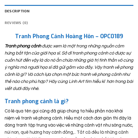
DESCRIPTION
REVIEWS (0)
Tranh Phong Cảnh Hoàng Hôn – OPC0189
Tranh phong cảnh
được xem là một trong những nguồn cảm
hứng bất tận của giới họa sĩ. Sở dĩ tranh phong cảnh có được sự
cuốn hút đến vậy là do nó ẩn chứa những giá trị tinh thần vô cùng
ý nghĩa mà người họa sĩ đã gửi gắm vào đấy. Vậy tranh về phong
cảnh là gì? Và cách lựa chọn một bức tranh vẽ phong cảnh như
thế nào cho phù hợp? Hãy cùng Linh Art tìm hiểu kĩ hơn trong bài
viết dưới đây nhé.
Tranh phong cảnh là gì?
Có lẽ qua tên gọi cũng đã giúp chúng ta hiểu phần nào khái
niệm về tranh vẽ phong cảnh. Hiểu một cách đơn giản thì đây là
dòng tranh tập trung vào việc vẽ những cảnh vật như sông nước,
núi non, quê hương hay cánh đồng,.. Tất cả đều là những cảnh