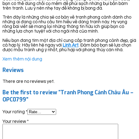
bạn có thể dùng chổi cọ mềm để phủi sạch những bụi bẩn bám
trên tranh. Lưu ý nên nhẹ tay để không bị bong đá.
Trên đây là những chia sẻ cơ bản về tranh phong cảnh dành cho
những ai đang có nhu cầu tìm hiểu về dòng tranh này. Hy vọng
rằng bài viết sẽ mang lại những thông tin hữu ích giúp bạn có
những lựa chọn tuyệt vời cho ngôi nhà của mình.
Nếu bạn đang tìm một địa chỉ cung cấp tranh phong cảnh đẹp, giá
cả hợp lý. Hãy liên hệ ngay với
Linh Art
. Đảm bảo bạn sẽ lựa chọn
được mẫu tranh ưng ý nhất, phù hợp với phong thủy căn nhà.
Xem thêm nội dung
Reviews
There are no reviews yet.
Be the first to review “Tranh Phong Cảnh Châu Âu –
OPC0799”
Your rating
*
Your review
*