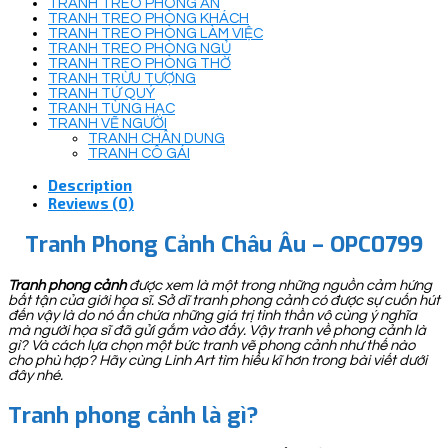
TRANH TREO PHÒNG ĂN
TRANH TREO PHÒNG KHÁCH
TRANH TREO PHÒNG LÀM VIỆC
TRANH TREO PHÒNG NGỦ
TRANH TREO PHÒNG THỜ
TRANH TRỪU TƯỢNG
TRANH TỨ QUÝ
TRANH TÙNG HẠC
TRANH VẼ NGƯỜI
TRANH CHÂN DUNG
TRANH CÔ GÁI
Description
Reviews (0)
Tranh Phong Cảnh Châu Âu – OPC0799
Tranh phong cảnh
được xem là một trong những nguồn cảm hứng
bất tận của giới họa sĩ. Sở dĩ tranh phong cảnh có được sự cuốn hút
đến vậy là do nó ẩn chứa những giá trị tinh thần vô cùng ý nghĩa
mà người họa sĩ đã gửi gắm vào đấy. Vậy tranh về phong cảnh là
gì? Và cách lựa chọn một bức tranh vẽ phong cảnh như thế nào
cho phù hợp? Hãy cùng Linh Art tìm hiểu kĩ hơn trong bài viết dưới
đây nhé.
Tranh phong cảnh là gì?