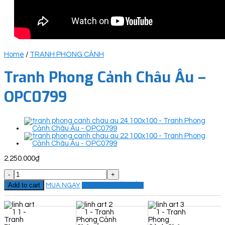
Home
/
TRANH PHONG CẢNH
Tranh Phong Cảnh Châu Âu –
OPC0799
2.250.000
₫
Tranh
Phong
Add to cart
MUA NGAY
ĐẶT THEO YÊU CẦU
Cảnh
Châu
Âu
-
OPC0799