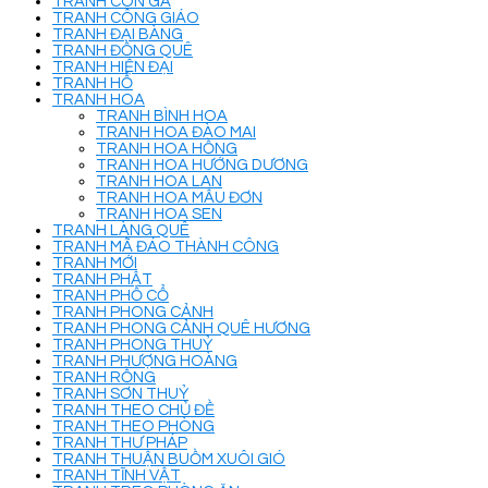
TRANH CON GÀ
TRANH CÔNG GIÁO
TRANH ĐẠI BÀNG
TRANH ĐỒNG QUÊ
TRANH HIỆN ĐẠI
TRANH HỔ
TRANH HOA
TRANH BÌNH HOA
TRANH HOA ĐÀO MAI
TRANH HOA HỒNG
TRANH HOA HƯỚNG DƯƠNG
TRANH HOA LAN
TRANH HOA MẪU ĐƠN
TRANH HOA SEN
TRANH LÀNG QUÊ
TRANH MÃ ĐÁO THÀNH CÔNG
TRANH MỚI
TRANH PHẬT
TRANH PHỐ CỔ
TRANH PHONG CẢNH
TRANH PHONG CẢNH QUÊ HƯƠNG
TRANH PHONG THUỶ
TRANH PHƯỢNG HOÀNG
TRANH RỒNG
TRANH SƠN THUỶ
TRANH THEO CHỦ ĐỀ
TRANH THEO PHÒNG
TRANH THƯ PHÁP
TRANH THUẬN BUỒM XUÔI GIÓ
TRANH TĨNH VẬT