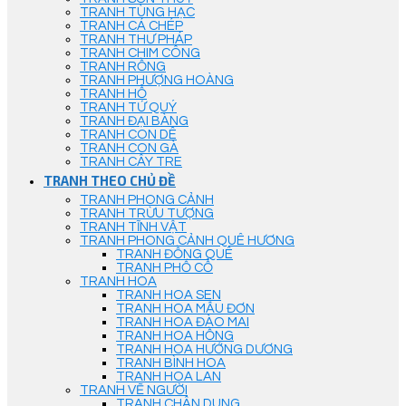
TRANH TÙNG HẠC
TRANH CÁ CHÉP
TRANH THƯ PHÁP
TRANH CHIM CÔNG
TRANH RỒNG
TRANH PHƯỢNG HOÀNG
TRANH HỔ
TRANH TỨ QUÝ
TRANH ĐẠI BÀNG
TRANH CON DÊ
TRANH CON GÀ
TRANH CÂY TRE
TRANH THEO CHỦ ĐỀ
TRANH PHONG CẢNH
TRANH TRỪU TƯỢNG
TRANH TĨNH VẬT
TRANH PHONG CẢNH QUÊ HƯƠNG
TRANH ĐỒNG QUÊ
TRANH PHỐ CỔ
TRANH HOA
TRANH HOA SEN
TRANH HOA MẪU ĐƠN
TRANH HOA ĐÀO MAI
TRANH HOA HỒNG
TRANH HOA HƯỚNG DƯƠNG
TRANH BÌNH HOA
TRANH HOA LAN
TRANH VẼ NGƯỜI
TRANH CHÂN DUNG