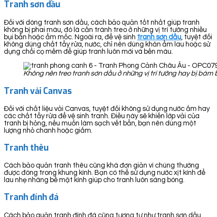
Tranh sơn dầu
Đối với dòng tranh sơn dầu, cách bảo quản tốt nhất giúp tranh
không bị phai màu, đó là cần tránh treo ở những vị trí tường nhiều
bụi bẩn hoặc ẩm mốc. Ngoài ra, để vệ sinh
tranh sơn dầu
, tuyệt đối
không dùng chất tẩy rửa, nước, chỉ nên dùng khăn ẩm lau hoặc sử
dụng chổi cọ mềm để giúp tranh luôn mới và bền màu.
Không nên treo tranh sơn dầu ở những vị trí tường hay bị bá
Tranh vải Canvas
Đối với chất liệu vải Canvas, tuyệt đối không sử dụng nước ấm hay
các chất tẩy rửa để vệ sinh tranh. Điều này sẽ khiến lớp vải của
tranh bị hỏng, nếu muốn làm sạch vết bẩn, bạn nên dùng một
lượng nhỏ chanh hoặc giấm.
Tranh thêu
Cách bảo quản tranh thêu cũng khá đơn giản vì chúng thường
được đóng trong khung kính. Bạn có thể sử dụng nước xịt kính để
lau nhẹ nhàng bề mặt kính giúp cho tranh luôn sáng bóng.
Tranh đính đá
Cách bảo quản tranh đính đá cũng tương tự như tranh sơn dầu,