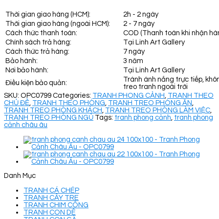
Thời gian giao hàng (HCM):
2h - 2 ngày
Thời gian giao hàng (ngoài HCM):
2 - 7 ngày
Cách thức thanh toán:
COD (Thanh toán khi nhận hà
Chính sách trả hàng:
Tại Linh Art Gallery
Cách thức trả hàng:
7 ngày
Bảo hành:
3 năm
Nơi bảo hành:
Tại Linh Art Gallery
Tránh ánh nắng trực tiếp, khô
Điều kiện bảo quản:
treo tranh ngoài trời
SKU:
OPC0799
Categories:
TRANH PHONG CẢNH
,
TRANH THEO
CHỦ ĐỀ
,
TRANH THEO PHÒNG
,
TRANH TREO PHÒNG ĂN
,
TRANH TREO PHÒNG KHÁCH
,
TRANH TREO PHÒNG LÀM VIỆC
,
TRANH TREO PHÒNG NGỦ
Tags:
tranh phong cảnh
,
tranh phong
cảnh châu âu
Danh Mục
TRANH CÁ CHÉP
TRANH CÂY TRE
TRANH CHIM CÔNG
TRANH CON DÊ