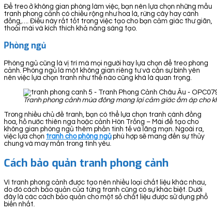
Để treo ở không gian phòng làm việc, bạn nên lựa chọn những mẫu
tranh phong cảnh có chiều rộng như hoa lá, rừng cây hay cánh
đồng,…. Điều này rất tốt trong việc tạo cho bạn cảm giác thư giãn,
thoải mái và kích thích khả năng sáng tạo.
Phòng ngủ
Phòng ngủ cũng là vị trí mà mọi người hay lựa chọn để treo phong
cảnh. Phòng ngủ là một không gian riêng tư và cần sự bình yên
nên việc lựa chọn tranh như thế nào cũng khá là quan trọng.
Tranh phong cảnh mùa đông mang lại cảm giác ấm áp cho k
Trong nhiều chủ đề tranh, bạn có thể lựa chọn tranh cánh đồng
hoa, hồ nước thiên nga hoặc cảnh Hòn Trống – Mái để tạo cho
không gian phòng ngủ thêm phần tinh tế và lãng mạn. Ngoài ra,
việc lựa chọn
tranh cho phòng ngủ
phù hợp sẽ mang đến sự thủy
chung và may mắn trong tình yêu.
Cách bảo quản tranh phong cảnh
Vì tranh phong cảnh được tạo nên nhiều loại chất liệu khác nhau,
do đó cách bảo quản của từng tranh cũng có sự khác biệt. Dưới
đây là các cách bảo quản cho một số chất liệu được sử dụng phổ
biến nhất.