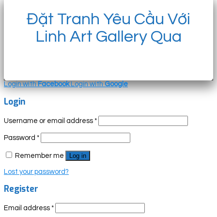
Đặt Tranh Yêu Cầu Với
Linh Art Gallery Qua
Login with
Facebook
Login with
Google
Login
Username or email address
*
Password
*
Remember me
Log in
Lost your password?
Register
Email address
*