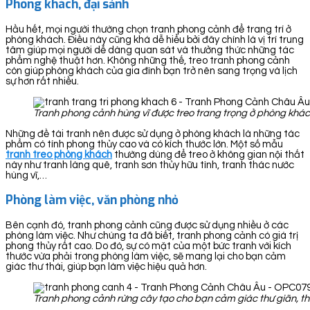
Phòng khách, đại sảnh
Hầu hết, mọi người thường chọn tranh phong cảnh để trang trí ở
phòng khách. Điều này cũng khá dễ hiểu bởi đây chính là vị trí trung
tâm giúp mọi người dễ dàng quan sát và thưởng thức những tác
phẩm nghệ thuật hơn. Không những thế, treo tranh phong cảnh
còn giúp phòng khách của gia đình bạn trở nên sang trọng và lịch
sự hơn rất nhiều.
Tranh phong cảnh hùng vĩ được treo trang trọng ở phòng khá
Những đề tài tranh nên được sử dụng ở phòng khách là những tác
phẩm có tính phong thủy cao và có kích thước lớn. Một số mẫu
tranh treo phòng khách
thường dùng để treo ở không gian nội thất
này như tranh làng quê, tranh sơn thủy hữu tình, tranh thác nước
hùng vĩ,…
Phòng làm việc, văn phòng nhỏ
Bên cạnh đó, tranh phong cảnh cũng được sử dụng nhiều ở các
phòng làm việc. Như chúng ta đã biết, tranh phong cảnh có giá trị
phong thủy rất cao. Do đó, sự có mặt của một bức tranh với kích
thước vừa phải trong phòng làm việc, sẽ mang lại cho bạn cảm
giác thư thái, giúp bạn làm việc hiệu quả hơn.
Tranh phong cảnh rừng cây tạo cho bạn cảm giác thư giãn, th