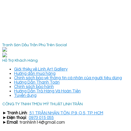
Tranh Sơn Dầu Trần Phú Trên Social
Hỗ Trợ Khách Hàng
Giới thiệu về Linh Art Gallery
Hướng dẫn mua hàng
Chính sách bảo vệ thông tin cá nhân của người tiêu dùng
Hướng Dẫn Thanh Toán
Chính sách bảo hành
Hướng Dẫn Trả Hàng Và Hoàn Tiền
Tuyển dụng
CÔNG TY TNHH TMDV MỸ THUẬT LINH TRẦN
►
Tranh Linh
:
51 TRẦN NHÂN TÔN, P.9, Q.5, TP. HCM
►
Điện thoại
:
0973 015 055
►
Email
: tranhlinh14@gmail.com