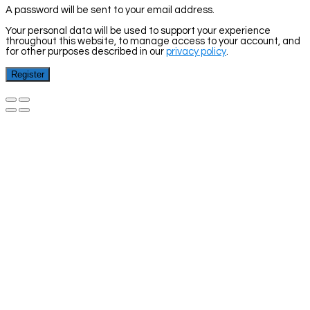
A password will be sent to your email address.
Your personal data will be used to support your experience
throughout this website, to manage access to your account, and
for other purposes described in our
privacy policy
.
Register