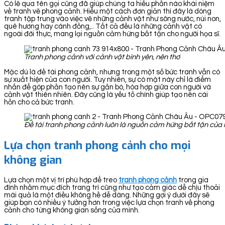
Có lẽ qua tên gọi cũng đã giúp chúng ta hiểu phần nào khái niệm
về tranh vẽ phong cảnh. Hiểu một cách đơn giản thì đây là dòng
tranh tập trung vào việc vẽ những cảnh vật như sông nước, núi non,
quê hương hay cánh đồng,.. Tất cả đều là những cảnh vật có
ngoài đời thực, mang lại nguồn cảm hứng bất tận cho người họa sĩ.
Tranh phong cảnh với cảnh vật bình yên, nên thơ
Mặc dù là đề tài phong cảnh, nhưng trong một số bức tranh vẫn có
sự xuất hiện của con người. Tuy nhiên, sự có mặt này chỉ là điểm
nhấn để góp phần tạo nên sự gắn bó, hòa hợp giữa con người và
cảnh vật thiên nhiên. Đây cũng là yếu tố chính giúp tạo nên cái
hồn cho cả bức tranh.
Đề tài tranh phong cảnh luôn là nguồn cảm hứng bất tận của 
Lựa chọn tranh phong cảnh cho mọi
không gian
Lựa chọn một vị trí phù hợp để treo
tranh ph
ong cảnh
trong gia
đình nhằm mục đích trang trí cũng như tạo cảm giác dễ chịu thoải
mái quả là một điều không hề dễ dàng. Những gợi ý dưới đây sẽ
giúp bạn có nhiều ý tưởng hơn trong việc lựa chọn tranh về phong
cảnh cho từng không gian sống của mình.