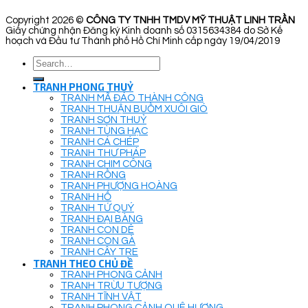
Copyright 2026 ©
CÔNG TY TNHH TMDV MỸ THUẬT LINH TRẦN
Giấy chứng nhận Đăng ký Kinh doanh số 0315634384 do Sở Kế
hoạch và Đầu tư Thành phố Hồ Chí Minh cấp ngày 19/04/2019
Search
for:
TRANH PHONG THUỶ
TRANH MÃ ĐÁO THÀNH CÔNG
TRANH THUẬN BUỒM XUÔI GIÓ
TRANH SƠN THUỶ
TRANH TÙNG HẠC
TRANH CÁ CHÉP
TRANH THƯ PHÁP
TRANH CHIM CÔNG
TRANH RỒNG
TRANH PHƯỢNG HOÀNG
TRANH HỔ
TRANH TỨ QUÝ
TRANH ĐẠI BÀNG
TRANH CON DÊ
TRANH CON GÀ
TRANH CÂY TRE
TRANH THEO CHỦ ĐỀ
TRANH PHONG CẢNH
TRANH TRỪU TƯỢNG
TRANH TĨNH VẬT
TRANH PHONG CẢNH QUÊ HƯƠNG