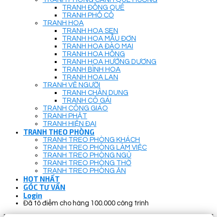
TRANH ĐỒNG QUÊ
TRANH PHỐ CỔ
TRANH HOA
TRANH HOA SEN
TRANH HOA MẪU ĐƠN
TRANH HOA ĐÀO MAI
TRANH HOA HỒNG
TRANH HOA HƯỚNG DƯƠNG
TRANH BÌNH HOA
TRANH HOA LAN
TRANH VẼ NGƯỜI
TRANH CHÂN DUNG
TRANH CÔ GÁI
TRANH CÔNG GIÁO
TRANH PHẬT
TRANH HIỆN ĐẠI
TRANH THEO PHÒNG
TRANH TREO PHÒNG KHÁCH
TRANH TREO PHÒNG LÀM VIỆC
TRANH TREO PHÒNG NGỦ
TRANH TREO PHÒNG THỜ
TRANH TREO PHÒNG ĂN
HOT NHẤT
GÓC TƯ VẤN
Login
Đã tô điểm cho hàng 100.000 công trình