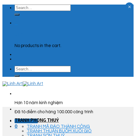
×
Skip
Search
to
for:
content
0
Cart
No products in the cart.
Search
for:
Hơn 10 năm kinh nghiệm
Đã tô điểm cho hàng 100.000 công trình
TRANH PHONG THUỶ
Góc Tư Vấn
0
TRANH MÃ ĐÁO THÀNH CÔNG
TRANH THUẬN BUỒM XUÔI GIÓ
TRANH SƠN THUỶ