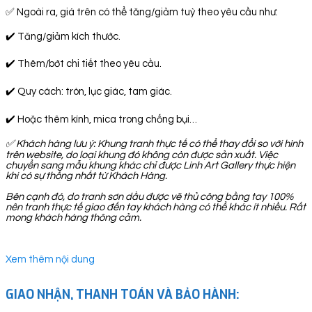
✅ Ngoài ra, giá trên có thể tăng/giảm tuỳ theo yêu cầu như:
✔️ Tăng/giảm kích thước.
✔️ Thêm/bớt chi tiết theo yêu cầu.
✔️ Quy cách: tròn, lục giác, tam giác.
✔️ Hoặc thêm kính, mica trong chống bụi…
✅
Khách hàng lưu ý: Khung tranh thực tế có thể thay đổi so với hình
trên website, do loại khung đó không còn được sản xuất. Việc
chuyển sang mẫu khung khác chỉ được Linh Art Gallery thực hiện
khi có sự thống nhất từ Khách Hàng.
Bên cạnh đó, do tranh sơn dầu được vẽ thủ công bằng tay 100%
nên tranh thực tế giao đến tay khách hàng có thể khác ít nhiều. Rất
mong khách hàng thông cảm.
Xem thêm nội dung
GIAO NHẬN, THANH TOÁN VÀ BẢO HÀNH: