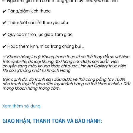
✅ Ngoài ra, giá trên có thể tăng/giảm tuỳ theo yêu cầu như:
✔️ Tăng/giảm kích thước.
✔️ Thêm/bớt chi tiết theo yêu cầu.
✔️ Quy cách: tròn, lục giác, tam giác.
✔️ Hoặc thêm kính, mica trong chống bụi…
✅
Khách hàng lưu ý: Khung tranh thực tế có thể thay đổi so với hình
trên website, do loại khung đó không còn được sản xuất. Việc
chuyển sang mẫu khung khác chỉ được Linh Art Gallery thực hiện
khi có sự thống nhất từ Khách Hàng.
Bên cạnh đó, do tranh sơn dầu được vẽ thủ công bằng tay 100%
nên tranh thực tế giao đến tay khách hàng có thể khác ít nhiều. Rất
mong khách hàng thông cảm.
Xem thêm nội dung
GIAO NHẬN, THANH TOÁN VÀ BẢO HÀNH: