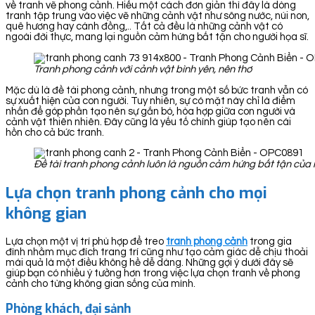
về tranh vẽ phong cảnh. Hiểu một cách đơn giản thì đây là dòng
tranh tập trung vào việc vẽ những cảnh vật như sông nước, núi non,
quê hương hay cánh đồng,.. Tất cả đều là những cảnh vật có
ngoài đời thực, mang lại nguồn cảm hứng bất tận cho người họa sĩ.
Tranh phong cảnh với cảnh vật bình yên, nên thơ
Mặc dù là đề tài phong cảnh, nhưng trong một số bức tranh vẫn có
sự xuất hiện của con người. Tuy nhiên, sự có mặt này chỉ là điểm
nhấn để góp phần tạo nên sự gắn bó, hòa hợp giữa con người và
cảnh vật thiên nhiên. Đây cũng là yếu tố chính giúp tạo nên cái
hồn cho cả bức tranh.
Đề tài tranh phong cảnh luôn là nguồn cảm hứng bất tận của 
Lựa chọn tranh phong cảnh cho mọi
không gian
Lựa chọn một vị trí phù hợp để treo
tranh ph
ong cảnh
trong gia
đình nhằm mục đích trang trí cũng như tạo cảm giác dễ chịu thoải
mái quả là một điều không hề dễ dàng. Những gợi ý dưới đây sẽ
giúp bạn có nhiều ý tưởng hơn trong việc lựa chọn tranh về phong
cảnh cho từng không gian sống của mình.
Phòng khách, đại sảnh