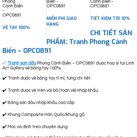
MIỄN PHÍ GIAO
TIẾT KIỆM TỚI 10%
HÀNG
VẼ TAY 100%
CHI TIẾT SẢN
PHẨM: Tranh Phong Cảnh
Biển – OPC0891
✅
Tranh sơn dầu
Phong Cảnh Biển – OPC0891 được hoạ sĩ tại Linh
Art Gallery vẽ bằng tay 100%.
✔️ Tranh được vẽ bằng tay tỉ mỉ, từng chi tiết.
✔️ Tranh được vẽ trên vải bố (toan vẽ) nhập khẩu.
✔️ Bằng sơn dầu nhập khẩu cao cấp.
✔️ Khung Composite Hàn Quốc/khung gỗ.
✔️ Móc và đinh treo chuyên dụng.