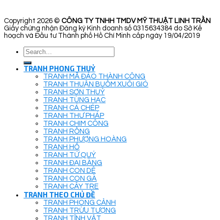
Copyright 2026 ©
CÔNG TY TNHH TMDV MỸ THUẬT LINH TRẦN
Giấy chứng nhận Đăng ký Kinh doanh số 0315634384 do Sở Kế
hoạch và Đầu tư Thành phố Hồ Chí Minh cấp ngày 19/04/2019
Search
for:
TRANH PHONG THUỶ
TRANH MÃ ĐÁO THÀNH CÔNG
TRANH THUẬN BUỒM XUÔI GIÓ
TRANH SƠN THUỶ
TRANH TÙNG HẠC
TRANH CÁ CHÉP
TRANH THƯ PHÁP
TRANH CHIM CÔNG
TRANH RỒNG
TRANH PHƯỢNG HOÀNG
TRANH HỔ
TRANH TỨ QUÝ
TRANH ĐẠI BÀNG
TRANH CON DÊ
TRANH CON GÀ
TRANH CÂY TRE
TRANH THEO CHỦ ĐỀ
TRANH PHONG CẢNH
TRANH TRỪU TƯỢNG
TRANH TĨNH VẬT