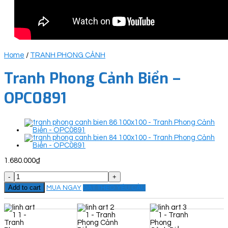
Home
/
TRANH PHONG CẢNH
Tranh Phong Cảnh Biển –
OPC0891
1.680.000
₫
Tranh
Phong
Add to cart
MUA NGAY
ĐẶT THEO YÊU CẦU
Cảnh
Biển
-
OPC0891
quantity