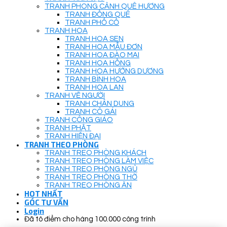
TRANH PHONG CẢNH QUÊ HƯƠNG
TRANH ĐỒNG QUÊ
TRANH PHỐ CỔ
TRANH HOA
TRANH HOA SEN
TRANH HOA MẪU ĐƠN
TRANH HOA ĐÀO MAI
TRANH HOA HỒNG
TRANH HOA HƯỚNG DƯƠNG
TRANH BÌNH HOA
TRANH HOA LAN
TRANH VẼ NGƯỜI
TRANH CHÂN DUNG
TRANH CÔ GÁI
TRANH CÔNG GIÁO
TRANH PHẬT
TRANH HIỆN ĐẠI
TRANH THEO PHÒNG
TRANH TREO PHÒNG KHÁCH
TRANH TREO PHÒNG LÀM VIỆC
TRANH TREO PHÒNG NGỦ
TRANH TREO PHÒNG THỜ
TRANH TREO PHÒNG ĂN
HOT NHẤT
GÓC TƯ VẤN
Login
Đã tô điểm cho hàng 100.000 công trình