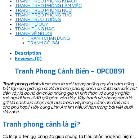
TRANH TREO PHÒNG KHÁCH
TRANH TREO PHÒNG LÀM VIỆC
TRANH TREO PHÒNG NGỦ
TRANH TREO PHÒNG THỜ
TRANH TRỪU TƯỢNG
TRANH TỨ QUÝ
TRANH TÙNG HẠC
TRANH VẼ NGƯỜI
TRANH CHÂN DUNG
TRANH CÔ GÁI
Description
Reviews (0)
Tranh Phong Cảnh Biển – OPC0891
Tranh phong cảnh
được xem là một trong những nguồn cảm hứng
bất tận của giới họa sĩ. Sở dĩ tranh phong cảnh có được sự cuốn hút
đến vậy là do nó ẩn chứa những giá trị tinh thần vô cùng ý nghĩa
mà người họa sĩ đã gửi gắm vào đấy. Vậy tranh về phong cảnh là
gì? Và cách lựa chọn một bức tranh vẽ phong cảnh như thế nào
cho phù hợp? Hãy cùng Linh Art tìm hiểu kĩ hơn trong bài viết dưới
đây nhé.
Tranh phong cảnh là gì?
Có lẽ qua tên gọi cũng đã giúp chúng ta hiểu phần nào khái niệm