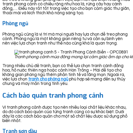
tranh phong cảnh có chiều rộng như hoa lá, rừng cây hay cánh
đồng,…. Điều này rất tốt trong việc tạo cho bạn cảm giác thư giãn,
thoải mái và kích thích khả năng sáng tạo.
Phòng ngủ
Phòng ngủ cũng là vị trí mà mọi người hay lựa chọn để treo phong
cảnh. Phòng ngủ là một không gian riêng tư và cần sự bình yên
nên việc lựa chọn tranh như thế nào cũng khá là quan trọng.
Tranh phong cảnh mùa đông mang lại cảm giác ấm áp cho k
Trong nhiều chủ đề tranh, bạn có thể lựa chọn tranh cánh đồng
hoa, hồ nước thiên nga hoặc cảnh Hòn Trống – Mái để tạo cho
không gian phòng ngủ thêm phần tinh tế và lãng mạn. Ngoài ra,
việc lựa chọn
tranh cho phòng ngủ
phù hợp sẽ mang đến sự thủy
chung và may mắn trong tình yêu.
Cách bảo quản tranh phong cảnh
Vì tranh phong cảnh được tạo nên nhiều loại chất liệu khác nhau,
do đó cách bảo quản của từng tranh cũng có sự khác biệt. Dưới
đây là các cách bảo quản cho một số chất liệu được sử dụng phổ
biến nhất.
Tranh sơn dầu