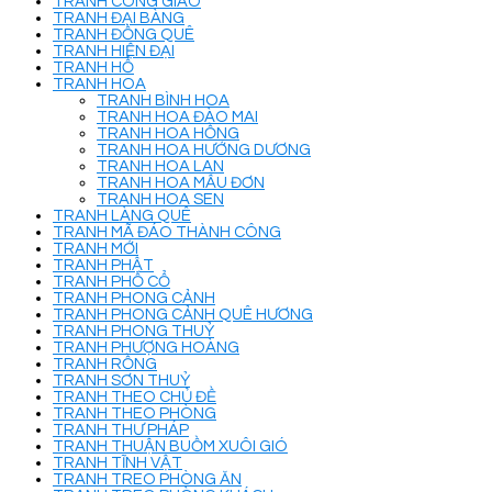
TRANH CÔNG GIÁO
TRANH ĐẠI BÀNG
TRANH ĐỒNG QUÊ
TRANH HIỆN ĐẠI
TRANH HỔ
TRANH HOA
TRANH BÌNH HOA
TRANH HOA ĐÀO MAI
TRANH HOA HỒNG
TRANH HOA HƯỚNG DƯƠNG
TRANH HOA LAN
TRANH HOA MẪU ĐƠN
TRANH HOA SEN
TRANH LÀNG QUÊ
TRANH MÃ ĐÁO THÀNH CÔNG
TRANH MỚI
TRANH PHẬT
TRANH PHỐ CỔ
TRANH PHONG CẢNH
TRANH PHONG CẢNH QUÊ HƯƠNG
TRANH PHONG THUỶ
TRANH PHƯỢNG HOÀNG
TRANH RỒNG
TRANH SƠN THUỶ
TRANH THEO CHỦ ĐỀ
TRANH THEO PHÒNG
TRANH THƯ PHÁP
TRANH THUẬN BUỒM XUÔI GIÓ
TRANH TĨNH VẬT
TRANH TREO PHÒNG ĂN