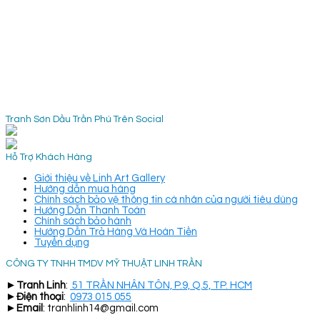
Tranh Sơn Dầu Trần Phú Trên Social
Hỗ Trợ Khách Hàng
Giới thiệu về Linh Art Gallery
Hướng dẫn mua hàng
Chính sách bảo vệ thông tin cá nhân của người tiêu dùng
Hướng Dẫn Thanh Toán
Chính sách bảo hành
Hướng Dẫn Trả Hàng Và Hoàn Tiền
Tuyển dụng
CÔNG TY TNHH TMDV MỸ THUẬT LINH TRẦN
►
Tranh Linh
:
51 TRẦN NHÂN TÔN, P.9, Q.5, TP. HCM
►
Điện thoại
:
0973 015 055
►
Email
: tranhlinh14@gmail.com