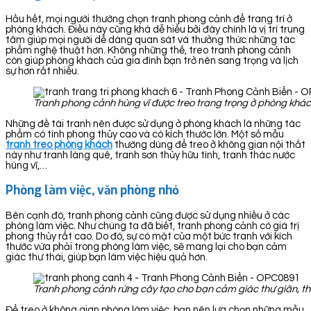
Hầu hết, mọi người thường chọn tranh phong cảnh để trang trí ở
phòng khách. Điều này cũng khá dễ hiểu bởi đây chính là vị trí trung
tâm giúp mọi người dễ dàng quan sát và thưởng thức những tác
phẩm nghệ thuật hơn. Không những thế, treo tranh phong cảnh
còn giúp phòng khách của gia đình bạn trở nên sang trọng và lịch
sự hơn rất nhiều.
Tranh phong cảnh hùng vĩ được treo trang trọng ở phòng khá
Những đề tài tranh nên được sử dụng ở phòng khách là những tác
phẩm có tính phong thủy cao và có kích thước lớn. Một số mẫu
tranh treo phòng khách
thường dùng để treo ở không gian nội thất
này như tranh làng quê, tranh sơn thủy hữu tình, tranh thác nước
hùng vĩ,…
Phòng làm việc, văn phòng nhỏ
Bên cạnh đó, tranh phong cảnh cũng được sử dụng nhiều ở các
phòng làm việc. Như chúng ta đã biết, tranh phong cảnh có giá trị
phong thủy rất cao. Do đó, sự có mặt của một bức tranh với kích
thước vừa phải trong phòng làm việc, sẽ mang lại cho bạn cảm
giác thư thái, giúp bạn làm việc hiệu quả hơn.
Tranh phong cảnh rừng cây tạo cho bạn cảm giác thư giãn, th
Để treo ở không gian phòng làm việc, bạn nên lựa chọn những mẫu