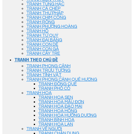
TRANH TÙNG HẠC
TRANH CÁ CHÉP
TRANH THƯ PHÁP
TRANH CHIM CÔNG
TRANH RỒNG
TRANH PHƯỢNG HOÀNG
TRANH HỔ
TRANH TỨ QUÝ
TRANH ĐẠI BÀNG
TRANH CON DÊ
TRANH CON GÀ
TRANH CÂY TRE
TRANH THEO CHỦ ĐỀ
TRANH PHONG CẢNH
TRANH TRỪU TƯỢNG
TRANH TĨNH VẬT
TRANH PHONG CẢNH QUÊ HƯƠNG
TRANH ĐỒNG QUÊ
TRANH PHỐ CỔ
TRANH HOA
TRANH HOA SEN
TRANH HOA MẪU ĐƠN
TRANH HOA ĐÀO MAI
TRANH HOA HỒNG
TRANH HOA HƯỚNG DƯƠNG
TRANH BÌNH HOA
TRANH HOA LAN
TRANH VẼ NGƯỜI
TRANH CHÂN DUNG