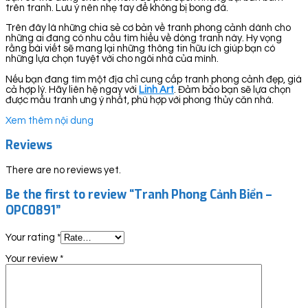
trên tranh. Lưu ý nên nhẹ tay để không bị bong đá.
Trên đây là những chia sẻ cơ bản về tranh phong cảnh dành cho
những ai đang có nhu cầu tìm hiểu về dòng tranh này. Hy vọng
rằng bài viết sẽ mang lại những thông tin hữu ích giúp bạn có
những lựa chọn tuyệt vời cho ngôi nhà của mình.
Nếu bạn đang tìm một địa chỉ cung cấp tranh phong cảnh đẹp, giá
cả hợp lý. Hãy liên hệ ngay với
Linh Art
. Đảm bảo bạn sẽ lựa chọn
được mẫu tranh ưng ý nhất, phù hợp với phong thủy căn nhà.
Xem thêm nội dung
Reviews
There are no reviews yet.
Be the first to review “Tranh Phong Cảnh Biển –
OPC0891”
Your rating
*
Your review
*