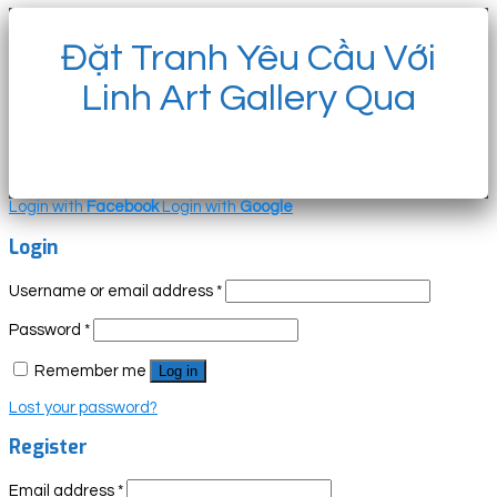
Đặt Tranh Yêu Cầu Với
Linh Art Gallery Qua
Login with
Facebook
Login with
Google
Login
Username or email address
*
Password
*
Remember me
Log in
Lost your password?
Register
Email address
*