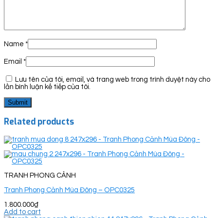
Name
*
Email
*
Lưu tên của tôi, email, và trang web trong trình duyệt này cho
lần bình luận kế tiếp của tôi.
Related products
TRANH PHONG CẢNH
Tranh Phong Cảnh Mùa Đông – OPC0325
1.800.000
₫
Add to cart