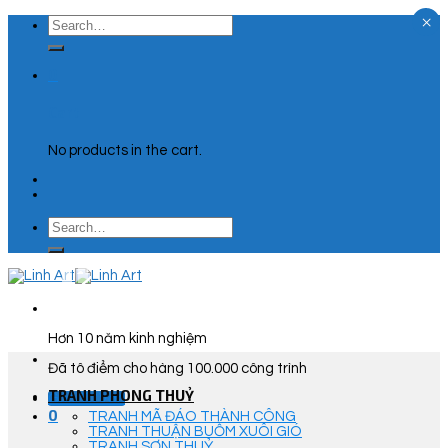
×
Skip
Search
to
for:
content
0
Cart
No products in the cart.
Search
for:
Hơn 10 năm kinh nghiệm
Đã tô điểm cho hàng 100.000 công trình
TRANH PHONG THUỶ
Góc Tư Vấn
0
TRANH MÃ ĐÁO THÀNH CÔNG
TRANH THUẬN BUỒM XUÔI GIÓ
TRANH SƠN THUỶ