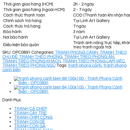
Thời gian giao hàng (HCM):
2h - 2 ngày
Thời gian giao hàng (ngoài HCM):
2 - 7 ngày
Cách thức thanh toán:
COD (Thanh toán khi nhận hà
Chính sách trả hàng:
Tại Linh Art Gallery
Cách thức trả hàng:
7 ngày
Bảo hành:
3 năm
Nơi bảo hành:
Tại Linh Art Gallery
Tránh ánh nắng trực tiếp, khô
Điều kiện bảo quản:
treo tranh ngoài trời
SKU:
OPC0891
Categories:
TRANH PHONG CẢNH
,
TRANH THEO
CHỦ ĐỀ
,
TRANH THEO PHÒNG
,
TRANH TREO PHÒNG ĂN
,
TRANH TREO PHÒNG KHÁCH
,
TRANH TREO PHÒNG LÀM VIỆC
,
TRANH TREO PHÒNG NGỦ
Tags:
tranh phong cảnh
,
tranh phong
cảnh biển
Danh Mục
TRANH CÁ CHÉP
TRANH CÂY TRE
TRANH CHIM CÔNG
TRANH CON DÊ
TRANH CON GÀ