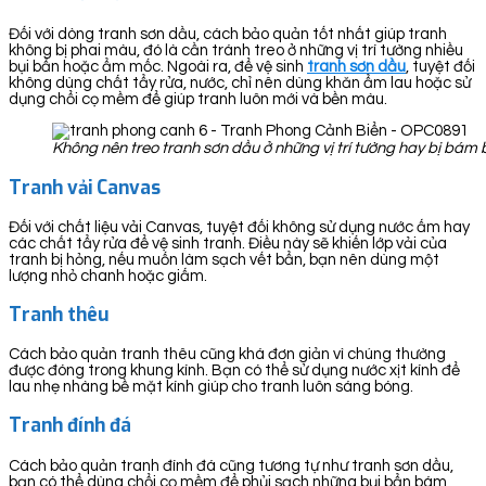
Đối với dòng tranh sơn dầu, cách bảo quản tốt nhất giúp tranh
không bị phai màu, đó là cần tránh treo ở những vị trí tường nhiều
bụi bẩn hoặc ẩm mốc. Ngoài ra, để vệ sinh
tranh sơn dầu
, tuyệt đối
không dùng chất tẩy rửa, nước, chỉ nên dùng khăn ẩm lau hoặc sử
dụng chổi cọ mềm để giúp tranh luôn mới và bền màu.
Không nên treo tranh sơn dầu ở những vị trí tường hay bị bá
Tranh vải Canvas
Đối với chất liệu vải Canvas, tuyệt đối không sử dụng nước ấm hay
các chất tẩy rửa để vệ sinh tranh. Điều này sẽ khiến lớp vải của
tranh bị hỏng, nếu muốn làm sạch vết bẩn, bạn nên dùng một
lượng nhỏ chanh hoặc giấm.
Tranh thêu
Cách bảo quản tranh thêu cũng khá đơn giản vì chúng thường
được đóng trong khung kính. Bạn có thể sử dụng nước xịt kính để
lau nhẹ nhàng bề mặt kính giúp cho tranh luôn sáng bóng.
Tranh đính đá
Cách bảo quản tranh đính đá cũng tương tự như tranh sơn dầu,
bạn có thể dùng chổi cọ mềm để phủi sạch những bụi bẩn bám