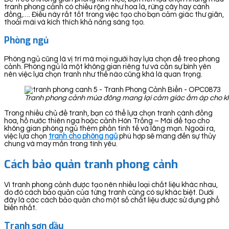
tranh phong cảnh có chiều rộng như hoa lá, rừng cây hay cánh
đồng,…. Điều này rất tốt trong việc tạo cho bạn cảm giác thư giãn,
thoải mái và kích thích khả năng sáng tạo.
Phòng ngủ
Phòng ngủ cũng là vị trí mà mọi người hay lựa chọn để treo phong
cảnh. Phòng ngủ là một không gian riêng tư và cần sự bình yên
nên việc lựa chọn tranh như thế nào cũng khá là quan trọng.
Tranh phong cảnh mùa đông mang lại cảm giác ấm áp cho k
Trong nhiều chủ đề tranh, bạn có thể lựa chọn tranh cánh đồng
hoa, hồ nước thiên nga hoặc cảnh Hòn Trống – Mái để tạo cho
không gian phòng ngủ thêm phần tinh tế và lãng mạn. Ngoài ra,
việc lựa chọn
tranh cho phòng ngủ
phù hợp sẽ mang đến sự thủy
chung và may mắn trong tình yêu.
Cách bảo quản tranh phong cảnh
Vì tranh phong cảnh được tạo nên nhiều loại chất liệu khác nhau,
do đó cách bảo quản của từng tranh cũng có sự khác biệt. Dưới
đây là các cách bảo quản cho một số chất liệu được sử dụng phổ
biến nhất.
Tranh sơn dầu