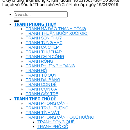
Giấy chứng nhận Đăng ký Kinh doanh số 0315634384 do Sở Kế
hoạch và Đầu tư Thành phố Hồ Chí Minh cấp ngày 19/04/2019
Search
for:
TRANH PHONG THUỶ
TRANH MÃ ĐÁO THÀNH CÔNG
TRANH THUẬN BUỒM XUÔI GIÓ
TRANH SƠN THUỶ
TRANH TÙNG HẠC
TRANH CÁ CHÉP
TRANH THƯ PHÁP
TRANH CHIM CÔNG
TRANH RỒNG
TRANH PHƯỢNG HOÀNG
TRANH HỔ
TRANH TỨ QUÝ
TRANH ĐẠI BÀNG
TRANH CON DÊ
TRANH CON GÀ
TRANH CÂY TRE
TRANH THEO CHỦ ĐỀ
TRANH PHONG CẢNH
TRANH TRỪU TƯỢNG
TRANH TĨNH VẬT
TRANH PHONG CẢNH QUÊ HƯƠNG
TRANH ĐỒNG QUÊ
TRANH PHỐ CỔ