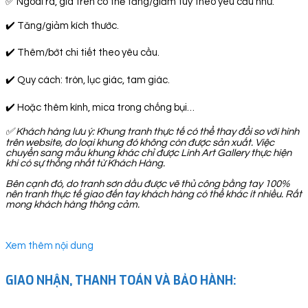
✅ Ngoài ra, giá trên có thể tăng/giảm tuỳ theo yêu cầu như:
✔️ Tăng/giảm kích thước.
✔️ Thêm/bớt chi tiết theo yêu cầu.
✔️ Quy cách: tròn, lục giác, tam giác.
✔️ Hoặc thêm kính, mica trong chống bụi…
✅
Khách hàng lưu ý: Khung tranh thực tế có thể thay đổi so với hình
trên website, do loại khung đó không còn được sản xuất. Việc
chuyển sang mẫu khung khác chỉ được Linh Art Gallery thực hiện
khi có sự thống nhất từ Khách Hàng.
Bên cạnh đó, do tranh sơn dầu được vẽ thủ công bằng tay 100%
nên tranh thực tế giao đến tay khách hàng có thể khác ít nhiều. Rất
mong khách hàng thông cảm.
Xem thêm nội dung
GIAO NHẬN, THANH TOÁN VÀ BẢO HÀNH: