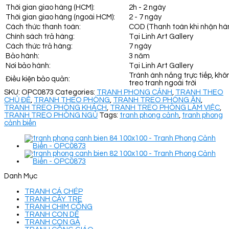
Thời gian giao hàng (HCM):
2h - 2 ngày
Thời gian giao hàng (ngoài HCM):
2 - 7 ngày
Cách thức thanh toán:
COD (Thanh toán khi nhận hà
Chính sách trả hàng:
Tại Linh Art Gallery
Cách thức trả hàng:
7 ngày
Bảo hành:
3 năm
Nơi bảo hành:
Tại Linh Art Gallery
Tránh ánh nắng trực tiếp, khô
Điều kiện bảo quản:
treo tranh ngoài trời
SKU:
OPC0873
Categories:
TRANH PHONG CẢNH
,
TRANH THEO
CHỦ ĐỀ
,
TRANH THEO PHÒNG
,
TRANH TREO PHÒNG ĂN
,
TRANH TREO PHÒNG KHÁCH
,
TRANH TREO PHÒNG LÀM VIỆC
,
TRANH TREO PHÒNG NGỦ
Tags:
tranh phong cảnh
,
tranh phong
cảnh biển
Danh Mục
TRANH CÁ CHÉP
TRANH CÂY TRE
TRANH CHIM CÔNG
TRANH CON DÊ
TRANH CON GÀ