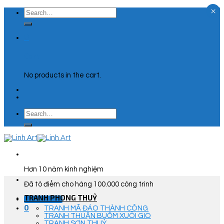
×
Skip
Search
to
for:
content
0
Cart
No products in the cart.
Search
for:
Hơn 10 năm kinh nghiệm
Đã tô điểm cho hàng 100.000 công trình
TRANH PHONG THUỶ
Góc Tư Vấn
0
TRANH MÃ ĐÁO THÀNH CÔNG
TRANH THUẬN BUỒM XUÔI GIÓ
TRANH SƠN THUỶ