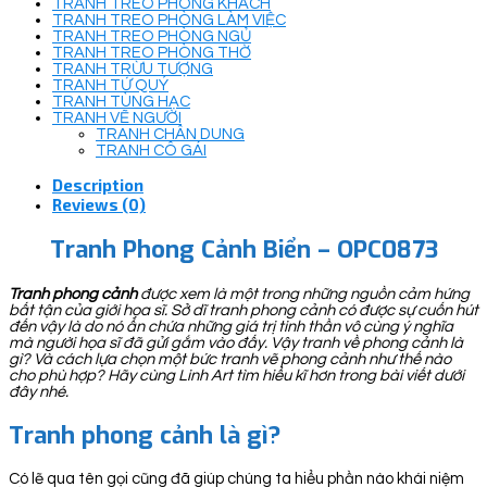
TRANH TREO PHÒNG KHÁCH
TRANH TREO PHÒNG LÀM VIỆC
TRANH TREO PHÒNG NGỦ
TRANH TREO PHÒNG THỜ
TRANH TRỪU TƯỢNG
TRANH TỨ QUÝ
TRANH TÙNG HẠC
TRANH VẼ NGƯỜI
TRANH CHÂN DUNG
TRANH CÔ GÁI
Description
Reviews (0)
Tranh Phong Cảnh Biển – OPC0873
Tranh phong cảnh
được xem là một trong những nguồn cảm hứng
bất tận của giới họa sĩ. Sở dĩ tranh phong cảnh có được sự cuốn hút
đến vậy là do nó ẩn chứa những giá trị tinh thần vô cùng ý nghĩa
mà người họa sĩ đã gửi gắm vào đấy. Vậy tranh về phong cảnh là
gì? Và cách lựa chọn một bức tranh vẽ phong cảnh như thế nào
cho phù hợp? Hãy cùng Linh Art tìm hiểu kĩ hơn trong bài viết dưới
đây nhé.
Tranh phong cảnh là gì?
Có lẽ qua tên gọi cũng đã giúp chúng ta hiểu phần nào khái niệm