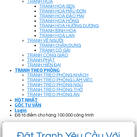
TRANH HOA
TRANH HOA SEN
TRANH HOA MẪU ĐƠN
TRANH HOA ĐÀO MAI
TRANH HOA HỒNG
TRANH HOA HƯỚNG DƯƠNG
TRANH BÌNH HOA
TRANH HOA LAN
TRANH VẼ NGƯỜI
TRANH CHÂN DUNG
TRANH CÔ GÁI
TRANH CÔNG GIÁO
TRANH PHẬT
TRANH HIỆN ĐẠI
TRANH THEO PHÒNG
TRANH TREO PHÒNG KHÁCH
TRANH TREO PHÒNG LÀM VIỆC
TRANH TREO PHÒNG NGỦ
TRANH TREO PHÒNG THỜ
TRANH TREO PHÒNG ĂN
HOT NHẤT
GÓC TƯ VẤN
Login
Đã tô điểm cho hàng 100.000 công trình
Đặt Tranh Yêu Cầu Với