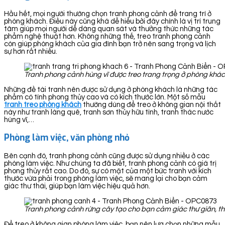
Hầu hết, mọi người thường chọn tranh phong cảnh để trang trí ở
phòng khách. Điều này cũng khá dễ hiểu bởi đây chính là vị trí trung
tâm giúp mọi người dễ dàng quan sát và thưởng thức những tác
phẩm nghệ thuật hơn. Không những thế, treo tranh phong cảnh
còn giúp phòng khách của gia đình bạn trở nên sang trọng và lịch
sự hơn rất nhiều.
Tranh phong cảnh hùng vĩ được treo trang trọng ở phòng khá
Những đề tài tranh nên được sử dụng ở phòng khách là những tác
phẩm có tính phong thủy cao và có kích thước lớn. Một số mẫu
tranh treo phòng khách
thường dùng để treo ở không gian nội thất
này như tranh làng quê, tranh sơn thủy hữu tình, tranh thác nước
hùng vĩ,…
Phòng làm việc, văn phòng nhỏ
Bên cạnh đó, tranh phong cảnh cũng được sử dụng nhiều ở các
phòng làm việc. Như chúng ta đã biết, tranh phong cảnh có giá trị
phong thủy rất cao. Do đó, sự có mặt của một bức tranh với kích
thước vừa phải trong phòng làm việc, sẽ mang lại cho bạn cảm
giác thư thái, giúp bạn làm việc hiệu quả hơn.
Tranh phong cảnh rừng cây tạo cho bạn cảm giác thư giãn, th
Để treo ở không gian phòng làm việc, bạn nên lựa chọn những mẫu