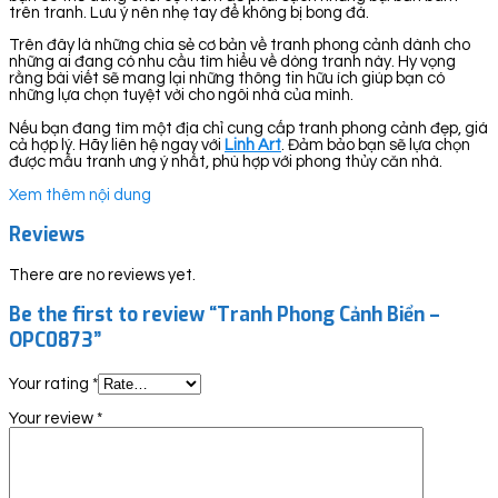
trên tranh. Lưu ý nên nhẹ tay để không bị bong đá.
Trên đây là những chia sẻ cơ bản về tranh phong cảnh dành cho
những ai đang có nhu cầu tìm hiểu về dòng tranh này. Hy vọng
rằng bài viết sẽ mang lại những thông tin hữu ích giúp bạn có
những lựa chọn tuyệt vời cho ngôi nhà của mình.
Nếu bạn đang tìm một địa chỉ cung cấp tranh phong cảnh đẹp, giá
cả hợp lý. Hãy liên hệ ngay với
Linh Art
. Đảm bảo bạn sẽ lựa chọn
được mẫu tranh ưng ý nhất, phù hợp với phong thủy căn nhà.
Xem thêm nội dung
Reviews
There are no reviews yet.
Be the first to review “Tranh Phong Cảnh Biển –
OPC0873”
Your rating
*
Your review
*