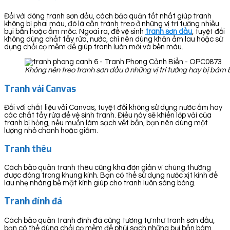
Đối với dòng tranh sơn dầu, cách bảo quản tốt nhất giúp tranh
không bị phai màu, đó là cần tránh treo ở những vị trí tường nhiều
bụi bẩn hoặc ẩm mốc. Ngoài ra, để vệ sinh
tranh sơn dầu
, tuyệt đối
không dùng chất tẩy rửa, nước, chỉ nên dùng khăn ẩm lau hoặc sử
dụng chổi cọ mềm để giúp tranh luôn mới và bền màu.
Không nên treo tranh sơn dầu ở những vị trí tường hay bị bá
Tranh vải Canvas
Đối với chất liệu vải Canvas, tuyệt đối không sử dụng nước ấm hay
các chất tẩy rửa để vệ sinh tranh. Điều này sẽ khiến lớp vải của
tranh bị hỏng, nếu muốn làm sạch vết bẩn, bạn nên dùng một
lượng nhỏ chanh hoặc giấm.
Tranh thêu
Cách bảo quản tranh thêu cũng khá đơn giản vì chúng thường
được đóng trong khung kính. Bạn có thể sử dụng nước xịt kính để
lau nhẹ nhàng bề mặt kính giúp cho tranh luôn sáng bóng.
Tranh đính đá
Cách bảo quản tranh đính đá cũng tương tự như tranh sơn dầu,
bạn có thể dùng chổi cọ mềm để phủi sạch những bụi bẩn bám