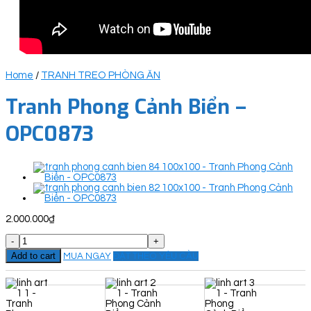
Home
/
TRANH TREO PHÒNG ĂN
Tranh Phong Cảnh Biển –
OPC0873
2.000.000
₫
Tranh
Phong
Add to cart
MUA NGAY
ĐẶT THEO YÊU CẦU
Cảnh
Biển
-
OPC0873
quantity