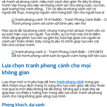
về tranh vẽ phong cảnh. Hiểu một cách đơn giản thì đây là dòng
tranh tập trung vào việc vẽ những cảnh vật như sông nước, núi non,
quê hương hay cánh đồng,.. Tất cả đều là những cảnh vật có
ngoài đời thực, mang lại nguồn cảm hứng bất tận cho người họa sĩ.
Tranh phong cảnh với cảnh vật bình yên, nên thơ
Mặc dù là đề tài phong cảnh, nhưng trong một số bức tranh vẫn có
sự xuất hiện của con người. Tuy nhiên, sự có mặt này chỉ là điểm
nhấn để góp phần tạo nên sự gắn bó, hòa hợp giữa con người và
cảnh vật thiên nhiên. Đây cũng là yếu tố chính giúp tạo nên cái
hồn cho cả bức tranh.
Đề tài tranh phong cảnh luôn là nguồn cảm hứng bất tận của 
Lựa chọn tranh phong cảnh cho mọi
không gian
Lựa chọn một vị trí phù hợp để treo
tranh ph
ong cảnh
trong gia
đình nhằm mục đích trang trí cũng như tạo cảm giác dễ chịu thoải
mái quả là một điều không hề dễ dàng. Những gợi ý dưới đây sẽ
giúp bạn có nhiều ý tưởng hơn trong việc lựa chọn tranh về phong
cảnh cho từng không gian sống của mình.
Phòng khách, đại sảnh