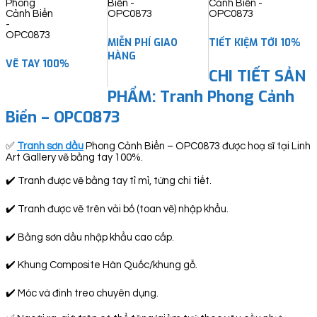
MIỄN PHÍ GIAO
TIẾT KIỆM TỚI 10%
HÀNG
VẼ TAY 100%
CHI TIẾT SẢN
PHẨM: Tranh Phong Cảnh
Biển – OPC0873
✅
Tranh sơn dầu
Phong Cảnh Biển – OPC0873 được hoạ sĩ tại Linh
Art Gallery vẽ bằng tay 100%.
✔️ Tranh được vẽ bằng tay tỉ mỉ, từng chi tiết.
✔️ Tranh được vẽ trên vải bố (toan vẽ) nhập khẩu.
✔️ Bằng sơn dầu nhập khẩu cao cấp.
✔️ Khung Composite Hàn Quốc/khung gỗ.
✔️ Móc và đinh treo chuyên dụng.