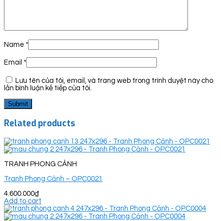
Name
*
Email
*
Lưu tên của tôi, email, và trang web trong trình duyệt này cho
lần bình luận kế tiếp của tôi.
Related products
TRANH PHONG CẢNH
Tranh Phong Cảnh – OPC0021
4.600.000
₫
Add to cart