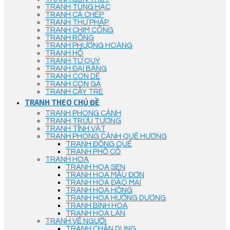
TRANH TÙNG HẠC
TRANH CÁ CHÉP
TRANH THƯ PHÁP
TRANH CHIM CÔNG
TRANH RỒNG
TRANH PHƯỢNG HOÀNG
TRANH HỔ
TRANH TỨ QUÝ
TRANH ĐẠI BÀNG
TRANH CON DÊ
TRANH CON GÀ
TRANH CÂY TRE
TRANH THEO CHỦ ĐỀ
TRANH PHONG CẢNH
TRANH TRỪU TƯỢNG
TRANH TĨNH VẬT
TRANH PHONG CẢNH QUÊ HƯƠNG
TRANH ĐỒNG QUÊ
TRANH PHỐ CỔ
TRANH HOA
TRANH HOA SEN
TRANH HOA MẪU ĐƠN
TRANH HOA ĐÀO MAI
TRANH HOA HỒNG
TRANH HOA HƯỚNG DƯƠNG
TRANH BÌNH HOA
TRANH HOA LAN
TRANH VẼ NGƯỜI
TRANH CHÂN DUNG