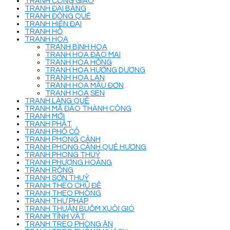
TRANH CÔNG GIÁO
TRANH ĐẠI BÀNG
TRANH ĐỒNG QUÊ
TRANH HIỆN ĐẠI
TRANH HỔ
TRANH HOA
TRANH BÌNH HOA
TRANH HOA ĐÀO MAI
TRANH HOA HỒNG
TRANH HOA HƯỚNG DƯƠNG
TRANH HOA LAN
TRANH HOA MẪU ĐƠN
TRANH HOA SEN
TRANH LÀNG QUÊ
TRANH MÃ ĐÁO THÀNH CÔNG
TRANH MỚI
TRANH PHẬT
TRANH PHỐ CỔ
TRANH PHONG CẢNH
TRANH PHONG CẢNH QUÊ HƯƠNG
TRANH PHONG THUỶ
TRANH PHƯỢNG HOÀNG
TRANH RỒNG
TRANH SƠN THUỶ
TRANH THEO CHỦ ĐỀ
TRANH THEO PHÒNG
TRANH THƯ PHÁP
TRANH THUẬN BUỒM XUÔI GIÓ
TRANH TĨNH VẬT
TRANH TREO PHÒNG ĂN