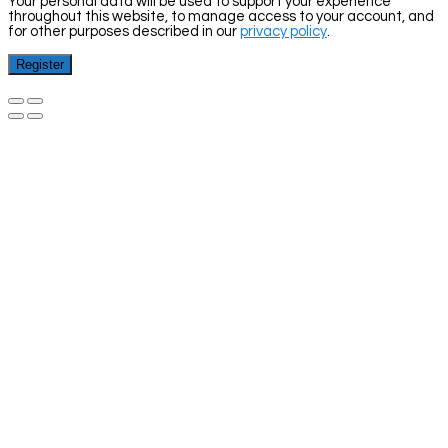
Your personal data will be used to support your experience
throughout this website, to manage access to your account, and
for other purposes described in our
privacy policy
.
Register