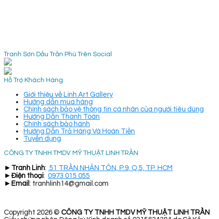
Tranh Sơn Dầu Trần Phú Trên Social
Hỗ Trợ Khách Hàng
Giới thiệu về Linh Art Gallery
Hướng dẫn mua hàng
Chính sách bảo vệ thông tin cá nhân của người tiêu dùng
Hướng Dẫn Thanh Toán
Chính sách bảo hành
Hướng Dẫn Trả Hàng Và Hoàn Tiền
Tuyển dụng
CÔNG TY TNHH TMDV MỸ THUẬT LINH TRẦN
►
Tranh Linh
:
51 TRẦN NHÂN TÔN, P.9, Q.5, TP. HCM
►
Điện thoại
:
0973 015 055
►
Email
: tranhlinh14@gmail.com
Copyright 2026 ©
CÔNG TY TNHH TMDV MỸ THUẬT LINH TRẦN