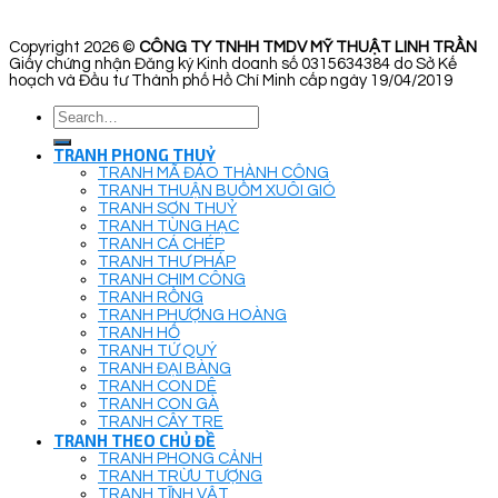
Copyright 2026 ©
CÔNG TY TNHH TMDV MỸ THUẬT LINH TRẦN
Giấy chứng nhận Đăng ký Kinh doanh số 0315634384 do Sở Kế
hoạch và Đầu tư Thành phố Hồ Chí Minh cấp ngày 19/04/2019
Search
for:
TRANH PHONG THUỶ
TRANH MÃ ĐÁO THÀNH CÔNG
TRANH THUẬN BUỒM XUÔI GIÓ
TRANH SƠN THUỶ
TRANH TÙNG HẠC
TRANH CÁ CHÉP
TRANH THƯ PHÁP
TRANH CHIM CÔNG
TRANH RỒNG
TRANH PHƯỢNG HOÀNG
TRANH HỔ
TRANH TỨ QUÝ
TRANH ĐẠI BÀNG
TRANH CON DÊ
TRANH CON GÀ
TRANH CÂY TRE
TRANH THEO CHỦ ĐỀ
TRANH PHONG CẢNH
TRANH TRỪU TƯỢNG
TRANH TĨNH VẬT