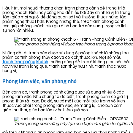
Hầu hết, mọi người thường chọn tranh phong cảnh để trang trí ở
phòng khách. Điều này cũng khá dễ hiểu bởi đây chính là vị trí trung
tâm giúp mọi người dễ dàng quan sát và thưởng thức những tác
phẩm nghệ thuật hơn. Không những thế, treo tranh phong cảnh
còn giúp phòng khách của gia đình bạn trở nên sang trọng và lịch
sự hơn rất nhiều.
Tranh phong cảnh hùng vĩ được treo trang trọng ở phòng khá
Những đề tài tranh nên được sử dụng ở phòng khách là những tác
phẩm có tính phong thủy cao và có kích thước lớn. Một số mẫu
tranh treo phòng khách
thường dùng để treo ở không gian nội thất
này như tranh làng quê, tranh sơn thủy hữu tình, tranh thác nước
hùng vĩ,…
Phòng làm việc, văn phòng nhỏ
Bên cạnh đó, tranh phong cảnh cũng được sử dụng nhiều ở các
phòng làm việc. Như chúng ta đã biết, tranh phong cảnh có giá trị
phong thủy rất cao. Do đó, sự có mặt của một bức tranh với kích
thước vừa phải trong phòng làm việc, sẽ mang lại cho bạn cảm
giác thư thái, giúp bạn làm việc hiệu quả hơn.
Tranh phong cảnh rừng cây tạo cho bạn cảm giác thư giãn, th
Để treo ở không gian phòng làm việc, bạn nên lựa chọn những mẫu