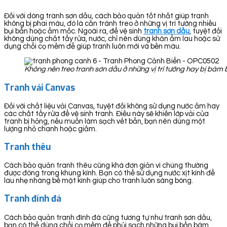
Đối với dòng tranh sơn dầu, cách bảo quản tốt nhất giúp tranh
không bị phai màu, đó là cần tránh treo ở những vị trí tường nhiều
bụi bẩn hoặc ẩm mốc. Ngoài ra, để vệ sinh
tranh sơn dầu
, tuyệt đối
không dùng chất tẩy rửa, nước, chỉ nên dùng khăn ẩm lau hoặc sử
dụng chổi cọ mềm để giúp tranh luôn mới và bền màu.
Không nên treo tranh sơn dầu ở những vị trí tường hay bị bá
Tranh vải Canvas
Đối với chất liệu vải Canvas, tuyệt đối không sử dụng nước ấm hay
các chất tẩy rửa để vệ sinh tranh. Điều này sẽ khiến lớp vải của
tranh bị hỏng, nếu muốn làm sạch vết bẩn, bạn nên dùng một
lượng nhỏ chanh hoặc giấm.
Tranh thêu
Cách bảo quản tranh thêu cũng khá đơn giản vì chúng thường
được đóng trong khung kính. Bạn có thể sử dụng nước xịt kính để
lau nhẹ nhàng bề mặt kính giúp cho tranh luôn sáng bóng.
Tranh đính đá
Cách bảo quản tranh đính đá cũng tương tự như tranh sơn dầu,
bạn có thể dùng chổi cọ mềm để phủi sạch những bụi bẩn bám