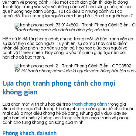
về tranh vẽ phong cảnh. Hiểu một cách đơn giản thì đây là dòng
tranh tập trung vào việc vẽ những cảnh vật như sông nước, núi non,
quê hương hay cánh đồng,.. Tất cả đều là những cảnh vật có
ngoài đời thực, mang lại nguồn cảm hứng bất tận cho người họa sĩ.
Tranh phong cảnh với cảnh vật bình yên, nên thơ
Mặc dù là đề tài phong cảnh, nhưng trong một số bức tranh vẫn có
sự xuất hiện của con người. Tuy nhiên, sự có mặt này chỉ là điểm
nhấn để góp phần tạo nên sự gắn bó, hòa hợp giữa con người và
cảnh vật thiên nhiên. Đây cũng là yếu tố chính giúp tạo nên cái
hồn cho cả bức tranh.
Đề tài tranh phong cảnh luôn là nguồn cảm hứng bất tận của 
Lựa chọn tranh phong cảnh cho mọi
không gian
Lựa chọn một vị trí phù hợp để treo
tranh ph
ong cảnh
trong gia
đình nhằm mục đích trang trí cũng như tạo cảm giác dễ chịu thoải
mái quả là một điều không hề dễ dàng. Những gợi ý dưới đây sẽ
giúp bạn có nhiều ý tưởng hơn trong việc lựa chọn tranh về phong
cảnh cho từng không gian sống của mình.
Phòng khách, đại sảnh