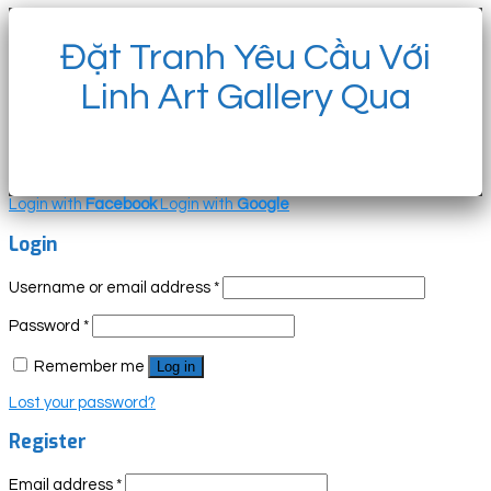
Đặt Tranh Yêu Cầu Với
Linh Art Gallery Qua
Login with
Facebook
Login with
Google
Login
Username or email address
*
Password
*
Remember me
Log in
Lost your password?
Register
Email address
*