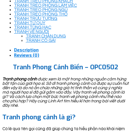
TRANH TREO PHÒNG KHÁCH
TRANH TREO PHÒNG LÀM VIỆC
TRANH TREO PHÒNG NGỦ
TRANH TREO PHÒNG THỜ
TRANH TRỪU TƯỢNG
TRANH TỨ QUÝ
TRANH TÙNG HẠC
TRANH VẼ NGƯỜI
TRANH CHÂN DUNG
TRANH CÔ GÁI
Description
Reviews (0)
Tranh Phong Cảnh Biển – OPC0502
Tranh phong cảnh
được xem là một trong những nguồn cảm hứng
bất tận của giới họa sĩ. Sở dĩ tranh phong cảnh có được sự cuốn hút
đến vậy là do nó ẩn chứa những giá trị tinh thần vô cùng ý nghĩa
mà người họa sĩ đã gửi gắm vào đấy. Vậy tranh về phong cảnh là
gì? Và cách lựa chọn một bức tranh vẽ phong cảnh như thế nào
cho phù hợp? Hãy cùng Linh Art tìm hiểu kĩ hơn trong bài viết dưới
đây nhé.
Tranh phong cảnh là gì?
Có lẽ qua tên gọi cũng đã giúp chúng ta hiểu phần nào khái niệm