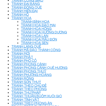
TRANH CÔNG GIÁO
TRANH ĐẠI BÀNG
TRANH ĐỒNG QUÊ
TRANH HIỆN ĐẠI
TRANH HỔ
TRANH HOA
TRANH BÌNH HOA
TRANH HOA ĐÀO MAI
TRANH HOA HỒNG
TRANH HOA HƯỚNG DƯƠNG
TRANH HOA LAN
TRANH HOA MẪU ĐƠN
TRANH HOA SEN
TRANH LÀNG QUÊ
TRANH MÃ ĐÁO THÀNH CÔNG
TRANH MỚI
TRANH PHẬT
TRANH PHỐ CỔ
TRANH PHONG CẢNH
TRANH PHONG CẢNH QUÊ HƯƠNG
TRANH PHONG THUỶ
TRANH PHƯỢNG HOÀNG
TRANH RỒNG
TRANH SƠN THUỶ
TRANH THEO CHỦ ĐỀ
TRANH THEO PHÒNG
TRANH THƯ PHÁP
TRANH THUẬN BUỒM XUÔI GIÓ
TRANH TĨNH VẬT
TRANH TREO PHÒNG ĂN