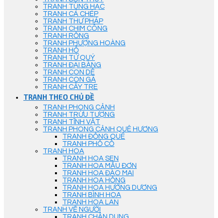
TRANH TÙNG HẠC
TRANH CÁ CHÉP
TRANH THƯ PHÁP
TRANH CHIM CÔNG
TRANH RỒNG
TRANH PHƯỢNG HOÀNG
TRANH HỔ
TRANH TỨ QUÝ
TRANH ĐẠI BÀNG
TRANH CON DÊ
TRANH CON GÀ
TRANH CÂY TRE
TRANH THEO CHỦ ĐỀ
TRANH PHONG CẢNH
TRANH TRỪU TƯỢNG
TRANH TĨNH VẬT
TRANH PHONG CẢNH QUÊ HƯƠNG
TRANH ĐỒNG QUÊ
TRANH PHỐ CỔ
TRANH HOA
TRANH HOA SEN
TRANH HOA MẪU ĐƠN
TRANH HOA ĐÀO MAI
TRANH HOA HỒNG
TRANH HOA HƯỚNG DƯƠNG
TRANH BÌNH HOA
TRANH HOA LAN
TRANH VẼ NGƯỜI
TRANH CHÂN DUNG