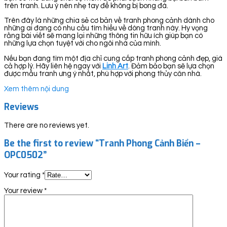
trên tranh. Lưu ý nên nhẹ tay để không bị bong đá.
Trên đây là những chia sẻ cơ bản về tranh phong cảnh dành cho
những ai đang có nhu cầu tìm hiểu về dòng tranh này. Hy vọng
rằng bài viết sẽ mang lại những thông tin hữu ích giúp bạn có
những lựa chọn tuyệt vời cho ngôi nhà của mình.
Nếu bạn đang tìm một địa chỉ cung cấp tranh phong cảnh đẹp, giá
cả hợp lý. Hãy liên hệ ngay với
Linh Art
. Đảm bảo bạn sẽ lựa chọn
được mẫu tranh ưng ý nhất, phù hợp với phong thủy căn nhà.
Xem thêm nội dung
Reviews
There are no reviews yet.
Be the first to review “Tranh Phong Cảnh Biển –
OPC0502”
Your rating
*
Your review
*