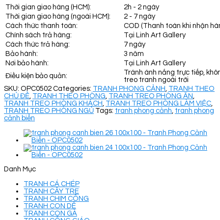
Thời gian giao hàng (HCM):
2h - 2 ngày
Thời gian giao hàng (ngoài HCM):
2 - 7 ngày
Cách thức thanh toán:
COD (Thanh toán khi nhận hà
Chính sách trả hàng:
Tại Linh Art Gallery
Cách thức trả hàng:
7 ngày
Bảo hành:
3 năm
Nơi bảo hành:
Tại Linh Art Gallery
Tránh ánh nắng trực tiếp, khô
Điều kiện bảo quản:
treo tranh ngoài trời
SKU:
OPC0502
Categories:
TRANH PHONG CẢNH
,
TRANH THEO
CHỦ ĐỀ
,
TRANH THEO PHÒNG
,
TRANH TREO PHÒNG ĂN
,
TRANH TREO PHÒNG KHÁCH
,
TRANH TREO PHÒNG LÀM VIỆC
,
TRANH TREO PHÒNG NGỦ
Tags:
tranh phong cảnh
,
tranh phong
cảnh biển
Danh Mục
TRANH CÁ CHÉP
TRANH CÂY TRE
TRANH CHIM CÔNG
TRANH CON DÊ
TRANH CON GÀ