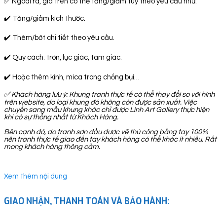
✅ Ngoài ra, giá trên có thể tăng/giảm tuỳ theo yêu cầu như:
✔️ Tăng/giảm kích thước.
✔️ Thêm/bớt chi tiết theo yêu cầu.
✔️ Quy cách: tròn, lục giác, tam giác.
✔️ Hoặc thêm kính, mica trong chống bụi…
✅
Khách hàng lưu ý: Khung tranh thực tế có thể thay đổi so với hình
trên website, do loại khung đó không còn được sản xuất. Việc
chuyển sang mẫu khung khác chỉ được Linh Art Gallery thực hiện
khi có sự thống nhất từ Khách Hàng.
Bên cạnh đó, do tranh sơn dầu được vẽ thủ công bằng tay 100%
nên tranh thực tế giao đến tay khách hàng có thể khác ít nhiều. Rất
mong khách hàng thông cảm.
Xem thêm nội dung
GIAO NHẬN, THANH TOÁN VÀ BẢO HÀNH: