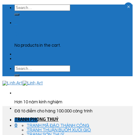
×
Skip
Search
to
for:
content
0
Cart
No products in the cart.
Search
for:
Hơn 10 năm kinh nghiệm
Đã tô điểm cho hàng 100.000 công trình
TRANH PHONG THUỶ
Góc Tư Vấn
0
TRANH MÃ ĐÁO THÀNH CÔNG
TRANH THUẬN BUỒM XUÔI GIÓ
TRANH SƠN THUỶ