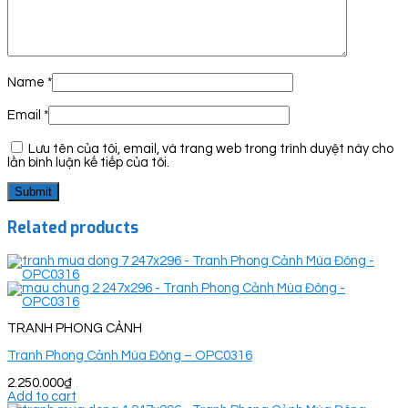
Name
*
Email
*
Lưu tên của tôi, email, và trang web trong trình duyệt này cho
lần bình luận kế tiếp của tôi.
Related products
TRANH PHONG CẢNH
Tranh Phong Cảnh Mùa Đông – OPC0316
2.250.000
₫
Add to cart