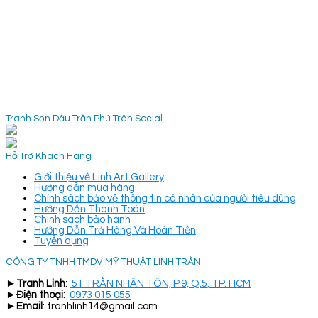
Tranh Sơn Dầu Trần Phú Trên Social
Hỗ Trợ Khách Hàng
Giới thiệu về Linh Art Gallery
Hướng dẫn mua hàng
Chính sách bảo vệ thông tin cá nhân của người tiêu dùng
Hướng Dẫn Thanh Toán
Chính sách bảo hành
Hướng Dẫn Trả Hàng Và Hoàn Tiền
Tuyển dụng
CÔNG TY TNHH TMDV MỸ THUẬT LINH TRẦN
►
Tranh Linh
:
51 TRẦN NHÂN TÔN, P.9, Q.5, TP. HCM
►
Điện thoại
:
0973 015 055
►
Email
: tranhlinh14@gmail.com