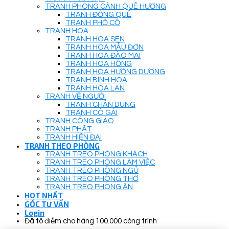
TRANH PHONG CẢNH QUÊ HƯƠNG
TRANH ĐỒNG QUÊ
TRANH PHỐ CỔ
TRANH HOA
TRANH HOA SEN
TRANH HOA MẪU ĐƠN
TRANH HOA ĐÀO MAI
TRANH HOA HỒNG
TRANH HOA HƯỚNG DƯƠNG
TRANH BÌNH HOA
TRANH HOA LAN
TRANH VẼ NGƯỜI
TRANH CHÂN DUNG
TRANH CÔ GÁI
TRANH CÔNG GIÁO
TRANH PHẬT
TRANH HIỆN ĐẠI
TRANH THEO PHÒNG
TRANH TREO PHÒNG KHÁCH
TRANH TREO PHÒNG LÀM VIỆC
TRANH TREO PHÒNG NGỦ
TRANH TREO PHÒNG THỜ
TRANH TREO PHÒNG ĂN
HOT NHẤT
GÓC TƯ VẤN
Login
Đã tô điểm cho hàng 100.000 công trình