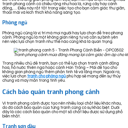
tranh phong cảnh có chiều rộng như hoa lá, rừng cây hay cánh
đồng,…. Điều này rất tốt trong việc tạo cho bạn cảm giác thư giãn,
thoải mái và kích thích khả năng sáng tạo.
Phòng ngủ
Phòng ngủ cũng là vị trí mà mọi người hay lựa chọn để treo phong
cảnh. Phòng ngủ là một không gian riêng tư và cần sự bình yên
nên việc lựa chọn tranh như thế nào cũng khá là quan trọng.
Tranh phong cảnh mùa đông mang lại cảm giác ấm áp cho k
Trong nhiều chủ đề tranh, bạn có thể lựa chọn tranh cánh đồng
hoa, hồ nước thiên nga hoặc cảnh Hòn Trống – Mái để tạo cho
không gian phòng ngủ thêm phần tinh tế và lãng mạn. Ngoài ra,
việc lựa chọn
tranh cho phòng ngủ
phù hợp sẽ mang đến sự thủy
chung và may mắn trong tình yêu.
Cách bảo quản tranh phong cảnh
Vì tranh phong cảnh được tạo nên nhiều loại chất liệu khác nhau,
do đó cách bảo quản của từng tranh cũng có sự khác biệt. Dưới
đây là các cách bảo quản cho một số chất liệu được sử dụng phổ
biến nhất.
Tranh sơn dầu