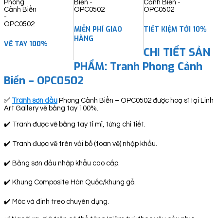
MIỄN PHÍ GIAO
TIẾT KIỆM TỚI 10%
HÀNG
VẼ TAY 100%
CHI TIẾT SẢN
PHẨM: Tranh Phong Cảnh
Biển – OPC0502
✅
Tranh sơn dầu
Phong Cảnh Biển – OPC0502 được hoạ sĩ tại Linh
Art Gallery vẽ bằng tay 100%.
✔️ Tranh được vẽ bằng tay tỉ mỉ, từng chi tiết.
✔️ Tranh được vẽ trên vải bố (toan vẽ) nhập khẩu.
✔️ Bằng sơn dầu nhập khẩu cao cấp.
✔️ Khung Composite Hàn Quốc/khung gỗ.
✔️ Móc và đinh treo chuyên dụng.