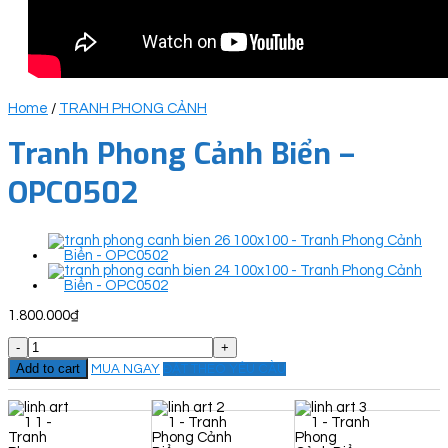
Home
/
TRANH PHONG CẢNH
Tranh Phong Cảnh Biển –
OPC0502
1.800.000
₫
Tranh
Phong
Add to cart
MUA NGAY
ĐẶT THEO YÊU CẦU
Cảnh
Biển
-
OPC0502
quantity