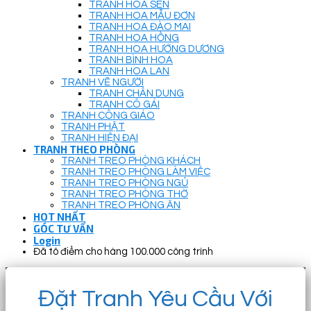
TRANH HOA SEN
TRANH HOA MẪU ĐƠN
TRANH HOA ĐÀO MAI
TRANH HOA HỒNG
TRANH HOA HƯỚNG DƯƠNG
TRANH BÌNH HOA
TRANH HOA LAN
TRANH VẼ NGƯỜI
TRANH CHÂN DUNG
TRANH CÔ GÁI
TRANH CÔNG GIÁO
TRANH PHẬT
TRANH HIỆN ĐẠI
TRANH THEO PHÒNG
TRANH TREO PHÒNG KHÁCH
TRANH TREO PHÒNG LÀM VIỆC
TRANH TREO PHÒNG NGỦ
TRANH TREO PHÒNG THỜ
TRANH TREO PHÒNG ĂN
HOT NHẤT
GÓC TƯ VẤN
Login
Đã tô điểm cho hàng 100.000 công trình
Đặt Tranh Yêu Cầu Với