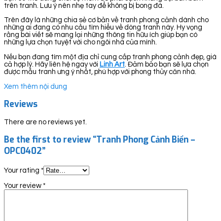
trên tranh. Lưu ý nên nhẹ tay để không bị bong đá.
Trên đây là những chia sẻ cơ bản về tranh phong cảnh dành cho
những ai đang có nhu cầu tìm hiểu về dòng tranh này. Hy vọng
rằng bài viết sẽ mang lại những thông tin hữu ích giúp bạn có
những lựa chọn tuyệt vời cho ngôi nhà của mình.
Nếu bạn đang tìm một địa chỉ cung cấp tranh phong cảnh đẹp, giá
cả hợp lý. Hãy liên hệ ngay với
Linh Art
. Đảm bảo bạn sẽ lựa chọn
được mẫu tranh ưng ý nhất, phù hợp với phong thủy căn nhà.
Xem thêm nội dung
Reviews
There are no reviews yet.
Be the first to review “Tranh Phong Cảnh Biển –
OPC0402”
Your rating
*
Your review
*