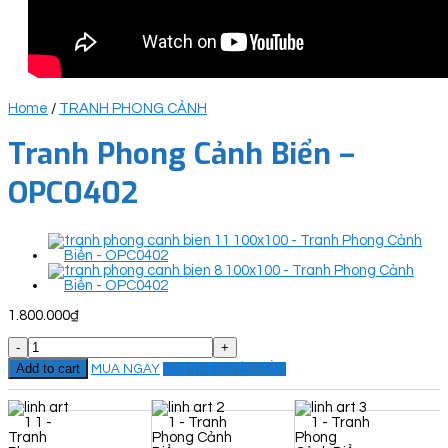
Home
/
TRANH PHONG CẢNH
Tranh Phong Cảnh Biển –
OPC0402
1.800.000
₫
Tranh
Phong
Add to cart
MUA NGAY
ĐẶT THEO YÊU CẦU
Cảnh
Biển
-
OPC0402
quantity