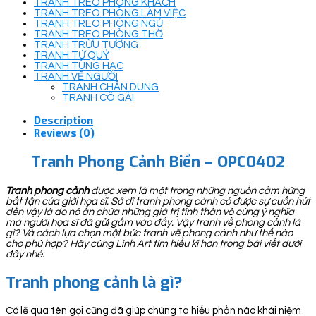
TRANH TREO PHÒNG KHÁCH
TRANH TREO PHÒNG LÀM VIỆC
TRANH TREO PHÒNG NGỦ
TRANH TREO PHÒNG THỜ
TRANH TRỪU TƯỢNG
TRANH TỨ QUÝ
TRANH TÙNG HẠC
TRANH VẼ NGƯỜI
TRANH CHÂN DUNG
TRANH CÔ GÁI
Description
Reviews (0)
Tranh Phong Cảnh Biển – OPC0402
Tranh phong cảnh
được xem là một trong những nguồn cảm hứng
bất tận của giới họa sĩ. Sở dĩ tranh phong cảnh có được sự cuốn hút
đến vậy là do nó ẩn chứa những giá trị tinh thần vô cùng ý nghĩa
mà người họa sĩ đã gửi gắm vào đấy. Vậy tranh về phong cảnh là
gì? Và cách lựa chọn một bức tranh vẽ phong cảnh như thế nào
cho phù hợp? Hãy cùng Linh Art tìm hiểu kĩ hơn trong bài viết dưới
đây nhé.
Tranh phong cảnh là gì?
Có lẽ qua tên gọi cũng đã giúp chúng ta hiểu phần nào khái niệm