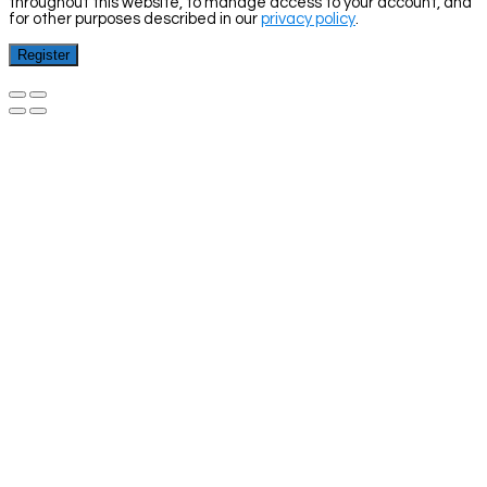
throughout this website, to manage access to your account, and
for other purposes described in our
privacy policy
.
Register