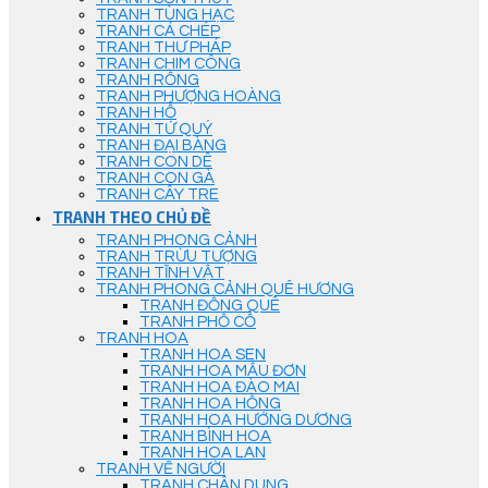
TRANH TÙNG HẠC
TRANH CÁ CHÉP
TRANH THƯ PHÁP
TRANH CHIM CÔNG
TRANH RỒNG
TRANH PHƯỢNG HOÀNG
TRANH HỔ
TRANH TỨ QUÝ
TRANH ĐẠI BÀNG
TRANH CON DÊ
TRANH CON GÀ
TRANH CÂY TRE
TRANH THEO CHỦ ĐỀ
TRANH PHONG CẢNH
TRANH TRỪU TƯỢNG
TRANH TĨNH VẬT
TRANH PHONG CẢNH QUÊ HƯƠNG
TRANH ĐỒNG QUÊ
TRANH PHỐ CỔ
TRANH HOA
TRANH HOA SEN
TRANH HOA MẪU ĐƠN
TRANH HOA ĐÀO MAI
TRANH HOA HỒNG
TRANH HOA HƯỚNG DƯƠNG
TRANH BÌNH HOA
TRANH HOA LAN
TRANH VẼ NGƯỜI
TRANH CHÂN DUNG