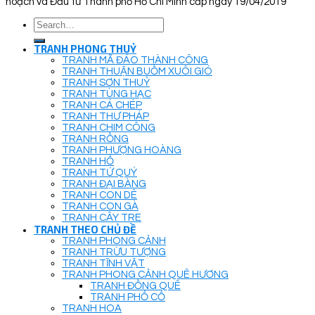
hoạch và Đầu tư Thành phố Hồ Chí Minh cấp ngày 19/04/2019
Search
for:
TRANH PHONG THUỶ
TRANH MÃ ĐÁO THÀNH CÔNG
TRANH THUẬN BUỒM XUÔI GIÓ
TRANH SƠN THUỶ
TRANH TÙNG HẠC
TRANH CÁ CHÉP
TRANH THƯ PHÁP
TRANH CHIM CÔNG
TRANH RỒNG
TRANH PHƯỢNG HOÀNG
TRANH HỔ
TRANH TỨ QUÝ
TRANH ĐẠI BÀNG
TRANH CON DÊ
TRANH CON GÀ
TRANH CÂY TRE
TRANH THEO CHỦ ĐỀ
TRANH PHONG CẢNH
TRANH TRỪU TƯỢNG
TRANH TĨNH VẬT
TRANH PHONG CẢNH QUÊ HƯƠNG
TRANH ĐỒNG QUÊ
TRANH PHỐ CỔ
TRANH HOA