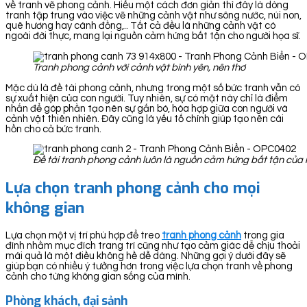
về tranh vẽ phong cảnh. Hiểu một cách đơn giản thì đây là dòng
tranh tập trung vào việc vẽ những cảnh vật như sông nước, núi non,
quê hương hay cánh đồng,.. Tất cả đều là những cảnh vật có
ngoài đời thực, mang lại nguồn cảm hứng bất tận cho người họa sĩ.
Tranh phong cảnh với cảnh vật bình yên, nên thơ
Mặc dù là đề tài phong cảnh, nhưng trong một số bức tranh vẫn có
sự xuất hiện của con người. Tuy nhiên, sự có mặt này chỉ là điểm
nhấn để góp phần tạo nên sự gắn bó, hòa hợp giữa con người và
cảnh vật thiên nhiên. Đây cũng là yếu tố chính giúp tạo nên cái
hồn cho cả bức tranh.
Đề tài tranh phong cảnh luôn là nguồn cảm hứng bất tận của 
Lựa chọn tranh phong cảnh cho mọi
không gian
Lựa chọn một vị trí phù hợp để treo
tranh ph
ong cảnh
trong gia
đình nhằm mục đích trang trí cũng như tạo cảm giác dễ chịu thoải
mái quả là một điều không hề dễ dàng. Những gợi ý dưới đây sẽ
giúp bạn có nhiều ý tưởng hơn trong việc lựa chọn tranh về phong
cảnh cho từng không gian sống của mình.
Phòng khách, đại sảnh