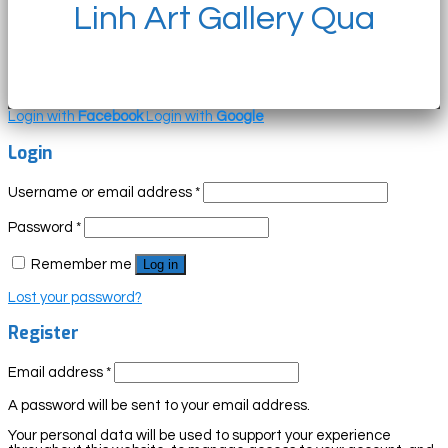
Linh Art Gallery Qua
Login with
Facebook
Login with
Google
Login
Username or email address
*
Password
*
Remember me
Log in
Lost your password?
Register
Email address
*
A password will be sent to your email address.
Your personal data will be used to support your experience