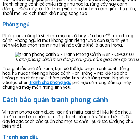
tranh phong cảnh có chiều rộng như hoa lá, rừng cây hay cánh
đồng,…. Điều này rất tốt trong việc tạo cho bạn cảm giác thư giãn,
thoải mái và kích thích khả năng sáng tạo.
Phòng ngủ
Phòng ngủ cũng là vị trí mà mọi người hay lựa chọn để treo phong
cảnh. Phòng ngủ là một không gian riêng tư và cần sự bình yên
nên việc lựa chọn tranh như thế nào cũng khá là quan trọng.
Tranh phong cảnh mùa đông mang lại cảm giác ấm áp cho k
Trong nhiều chủ đề tranh, bạn có thể lựa chọn tranh cánh đồng
hoa, hồ nước thiên nga hoặc cảnh Hòn Trống – Mái để tạo cho
không gian phòng ngủ thêm phần tinh tế và lãng mạn. Ngoài ra,
việc lựa chọn
tranh cho phòng ngủ
phù hợp sẽ mang đến sự thủy
chung và may mắn trong tình yêu.
Cách bảo quản tranh phong cảnh
Vì tranh phong cảnh được tạo nên nhiều loại chất liệu khác nhau,
do đó cách bảo quản của từng tranh cũng có sự khác biệt. Dưới
đây là các cách bảo quản cho một số chất liệu được sử dụng phổ
biến nhất.
Tranh sơn dầu