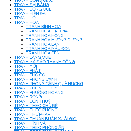
TRANH CÔNG GIÁO
TRANH ĐẠI BÀNG
TRANH ĐỒNG QUÊ
TRANH HIỆN ĐẠI
TRANH HỔ
TRANH HOA
TRANH BÌNH HOA
TRANH HOA ĐÀO MAI
TRANH HOA HỒNG
TRANH HOA HƯỚNG DƯƠNG
TRANH HOA LAN
TRANH HOA MẪU ĐƠN
TRANH HOA SEN
TRANH LÀNG QUÊ
TRANH MÃ ĐÁO THÀNH CÔNG
TRANH MỚI
TRANH PHẬT
TRANH PHỐ CỔ
TRANH PHONG CẢNH
TRANH PHONG CẢNH QUÊ HƯƠNG
TRANH PHONG THUỶ
TRANH PHƯỢNG HOÀNG
TRANH RỒNG
TRANH SƠN THUỶ
TRANH THEO CHỦ ĐỀ
TRANH THEO PHÒNG
TRANH THƯ PHÁP
TRANH THUẬN BUỒM XUÔI GIÓ
TRANH TĨNH VẬT
TRANH TREO PHÒNG ĂN