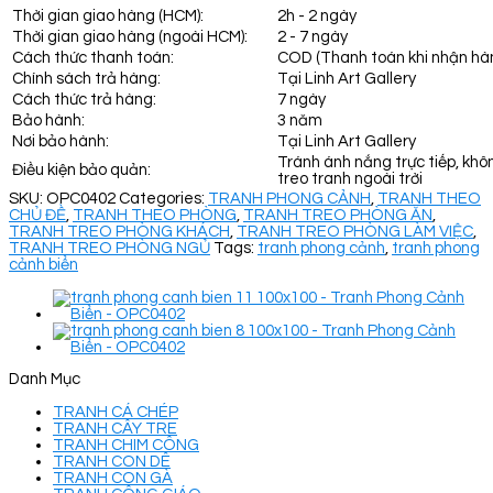
Thời gian giao hàng (HCM):
2h - 2 ngày
Thời gian giao hàng (ngoài HCM):
2 - 7 ngày
Cách thức thanh toán:
COD (Thanh toán khi nhận hà
Chính sách trả hàng:
Tại Linh Art Gallery
Cách thức trả hàng:
7 ngày
Bảo hành:
3 năm
Nơi bảo hành:
Tại Linh Art Gallery
Tránh ánh nắng trực tiếp, khô
Điều kiện bảo quản:
treo tranh ngoài trời
SKU:
OPC0402
Categories:
TRANH PHONG CẢNH
,
TRANH THEO
CHỦ ĐỀ
,
TRANH THEO PHÒNG
,
TRANH TREO PHÒNG ĂN
,
TRANH TREO PHÒNG KHÁCH
,
TRANH TREO PHÒNG LÀM VIỆC
,
TRANH TREO PHÒNG NGỦ
Tags:
tranh phong cảnh
,
tranh phong
cảnh biển
Danh Mục
TRANH CÁ CHÉP
TRANH CÂY TRE
TRANH CHIM CÔNG
TRANH CON DÊ
TRANH CON GÀ