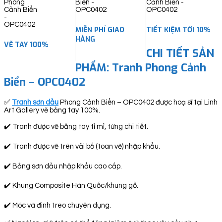
MIỄN PHÍ GIAO
TIẾT KIỆM TỚI 10%
HÀNG
VẼ TAY 100%
CHI TIẾT SẢN
PHẨM: Tranh Phong Cảnh
Biển – OPC0402
✅
Tranh sơn dầu
Phong Cảnh Biển – OPC0402 được hoạ sĩ tại Linh
Art Gallery vẽ bằng tay 100%.
✔️ Tranh được vẽ bằng tay tỉ mỉ, từng chi tiết.
✔️ Tranh được vẽ trên vải bố (toan vẽ) nhập khẩu.
✔️ Bằng sơn dầu nhập khẩu cao cấp.
✔️ Khung Composite Hàn Quốc/khung gỗ.
✔️ Móc và đinh treo chuyên dụng.