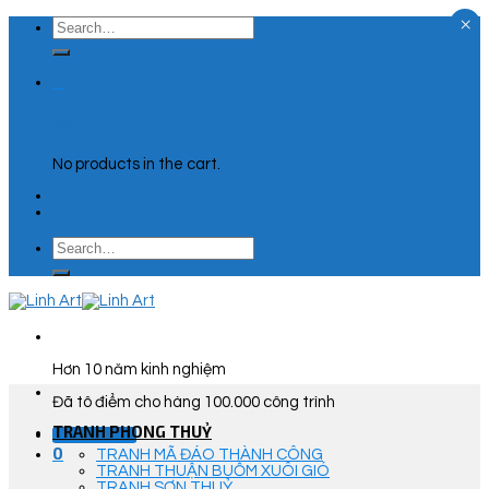
×
Skip
Search
to
for:
content
0
Cart
No products in the cart.
Search
for:
Hơn 10 năm kinh nghiệm
Đã tô điểm cho hàng 100.000 công trình
TRANH PHONG THUỶ
Góc Tư Vấn
0
TRANH MÃ ĐÁO THÀNH CÔNG
TRANH THUẬN BUỒM XUÔI GIÓ
TRANH SƠN THUỶ