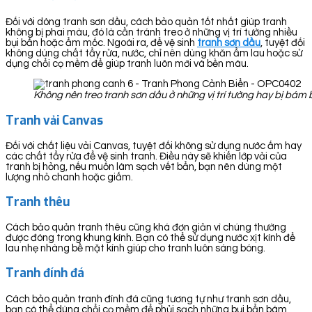
Đối với dòng tranh sơn dầu, cách bảo quản tốt nhất giúp tranh
không bị phai màu, đó là cần tránh treo ở những vị trí tường nhiều
bụi bẩn hoặc ẩm mốc. Ngoài ra, để vệ sinh
tranh sơn dầu
, tuyệt đối
không dùng chất tẩy rửa, nước, chỉ nên dùng khăn ẩm lau hoặc sử
dụng chổi cọ mềm để giúp tranh luôn mới và bền màu.
Không nên treo tranh sơn dầu ở những vị trí tường hay bị bá
Tranh vải Canvas
Đối với chất liệu vải Canvas, tuyệt đối không sử dụng nước ấm hay
các chất tẩy rửa để vệ sinh tranh. Điều này sẽ khiến lớp vải của
tranh bị hỏng, nếu muốn làm sạch vết bẩn, bạn nên dùng một
lượng nhỏ chanh hoặc giấm.
Tranh thêu
Cách bảo quản tranh thêu cũng khá đơn giản vì chúng thường
được đóng trong khung kính. Bạn có thể sử dụng nước xịt kính để
lau nhẹ nhàng bề mặt kính giúp cho tranh luôn sáng bóng.
Tranh đính đá
Cách bảo quản tranh đính đá cũng tương tự như tranh sơn dầu,
bạn có thể dùng chổi cọ mềm để phủi sạch những bụi bẩn bám