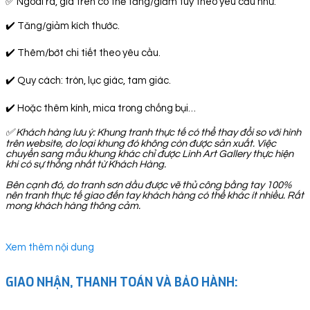
✅ Ngoài ra, giá trên có thể tăng/giảm tuỳ theo yêu cầu như:
✔️ Tăng/giảm kích thước.
✔️ Thêm/bớt chi tiết theo yêu cầu.
✔️ Quy cách: tròn, lục giác, tam giác.
✔️ Hoặc thêm kính, mica trong chống bụi…
✅
Khách hàng lưu ý: Khung tranh thực tế có thể thay đổi so với hình
trên website, do loại khung đó không còn được sản xuất. Việc
chuyển sang mẫu khung khác chỉ được Linh Art Gallery thực hiện
khi có sự thống nhất từ Khách Hàng.
Bên cạnh đó, do tranh sơn dầu được vẽ thủ công bằng tay 100%
nên tranh thực tế giao đến tay khách hàng có thể khác ít nhiều. Rất
mong khách hàng thông cảm.
Xem thêm nội dung
GIAO NHẬN, THANH TOÁN VÀ BẢO HÀNH: