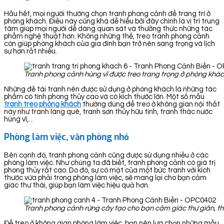
Hầu hết, mọi người thường chọn tranh phong cảnh để trang trí ở
phòng khách. Điều này cũng khá dễ hiểu bởi đây chính là vị trí trung
tâm giúp mọi người dễ dàng quan sát và thưởng thức những tác
phẩm nghệ thuật hơn. Không những thế, treo tranh phong cảnh
còn giúp phòng khách của gia đình bạn trở nên sang trọng và lịch
sự hơn rất nhiều.
Tranh phong cảnh hùng vĩ được treo trang trọng ở phòng khá
Những đề tài tranh nên được sử dụng ở phòng khách là những tác
phẩm có tính phong thủy cao và có kích thước lớn. Một số mẫu
tranh treo phòng khách
thường dùng để treo ở không gian nội thất
này như tranh làng quê, tranh sơn thủy hữu tình, tranh thác nước
hùng vĩ,…
Phòng làm việc, văn phòng nhỏ
Bên cạnh đó, tranh phong cảnh cũng được sử dụng nhiều ở các
phòng làm việc. Như chúng ta đã biết, tranh phong cảnh có giá trị
phong thủy rất cao. Do đó, sự có mặt của một bức tranh với kích
thước vừa phải trong phòng làm việc, sẽ mang lại cho bạn cảm
giác thư thái, giúp bạn làm việc hiệu quả hơn.
Tranh phong cảnh rừng cây tạo cho bạn cảm giác thư giãn, th
Để treo ở không gian phòng làm việc, bạn nên lựa chọn những mẫu