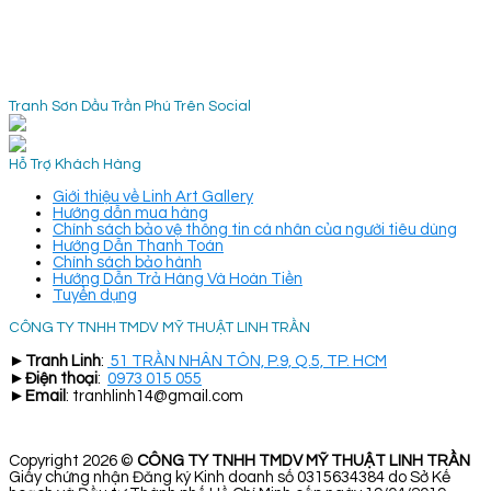
Tranh Sơn Dầu Trần Phú Trên Social
Hỗ Trợ Khách Hàng
Giới thiệu về Linh Art Gallery
Hướng dẫn mua hàng
Chính sách bảo vệ thông tin cá nhân của người tiêu dùng
Hướng Dẫn Thanh Toán
Chính sách bảo hành
Hướng Dẫn Trả Hàng Và Hoàn Tiền
Tuyển dụng
CÔNG TY TNHH TMDV MỸ THUẬT LINH TRẦN
►
Tranh Linh
:
51 TRẦN NHÂN TÔN, P.9, Q.5, TP. HCM
►
Điện thoại
:
0973 015 055
►
Email
: tranhlinh14@gmail.com
Copyright 2026 ©
CÔNG TY TNHH TMDV MỸ THUẬT LINH TRẦN
Giấy chứng nhận Đăng ký Kinh doanh số 0315634384 do Sở Kế