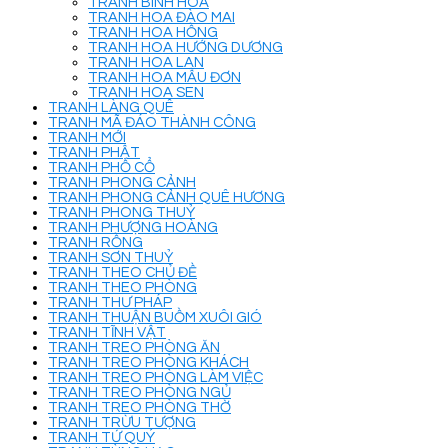
TRANH BÌNH HOA
TRANH HOA ĐÀO MAI
TRANH HOA HỒNG
TRANH HOA HƯỚNG DƯƠNG
TRANH HOA LAN
TRANH HOA MẪU ĐƠN
TRANH HOA SEN
TRANH LÀNG QUÊ
TRANH MÃ ĐÁO THÀNH CÔNG
TRANH MỚI
TRANH PHẬT
TRANH PHỐ CỔ
TRANH PHONG CẢNH
TRANH PHONG CẢNH QUÊ HƯƠNG
TRANH PHONG THUỶ
TRANH PHƯỢNG HOÀNG
TRANH RỒNG
TRANH SƠN THUỶ
TRANH THEO CHỦ ĐỀ
TRANH THEO PHÒNG
TRANH THƯ PHÁP
TRANH THUẬN BUỒM XUÔI GIÓ
TRANH TĨNH VẬT
TRANH TREO PHÒNG ĂN
TRANH TREO PHÒNG KHÁCH
TRANH TREO PHÒNG LÀM VIỆC
TRANH TREO PHÒNG NGỦ
TRANH TREO PHÒNG THỜ
TRANH TRỪU TƯỢNG
TRANH TỨ QUÝ