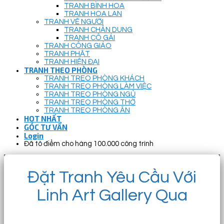
TRANH BÌNH HOA
TRANH HOA LAN
TRANH VẼ NGƯỜI
TRANH CHÂN DUNG
TRANH CÔ GÁI
TRANH CÔNG GIÁO
TRANH PHẬT
TRANH HIỆN ĐẠI
TRANH THEO PHÒNG
TRANH TREO PHÒNG KHÁCH
TRANH TREO PHÒNG LÀM VIỆC
TRANH TREO PHÒNG NGỦ
TRANH TREO PHÒNG THỜ
TRANH TREO PHÒNG ĂN
HOT NHẤT
GÓC TƯ VẤN
Login
Đã tô điểm cho hàng 100.000 công trình
Đặt Tranh Yêu Cầu Với
Linh Art Gallery Qua