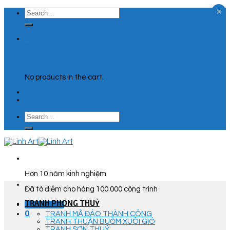
×
Skip
Search
to
for:
content
0
Cart
No products in the cart.
Search
for:
Hơn 10 năm kinh nghiệm
Đã tô điểm cho hàng 100.000 công trình
TRANH PHONG THUỶ
Góc Tư Vấn
0
TRANH MÃ ĐÁO THÀNH CÔNG
TRANH THUẬN BUỒM XUÔI GIÓ
TRANH SƠN THUỶ