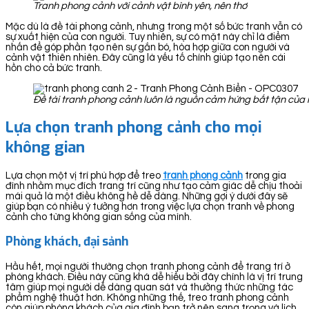
Tranh phong cảnh với cảnh vật bình yên, nên thơ
Mặc dù là đề tài phong cảnh, nhưng trong một số bức tranh vẫn có
sự xuất hiện của con người. Tuy nhiên, sự có mặt này chỉ là điểm
nhấn để góp phần tạo nên sự gắn bó, hòa hợp giữa con người và
cảnh vật thiên nhiên. Đây cũng là yếu tố chính giúp tạo nên cái
hồn cho cả bức tranh.
Đề tài tranh phong cảnh luôn là nguồn cảm hứng bất tận của 
Lựa chọn tranh phong cảnh cho mọi
không gian
Lựa chọn một vị trí phù hợp để treo
tranh ph
ong cảnh
trong gia
đình nhằm mục đích trang trí cũng như tạo cảm giác dễ chịu thoải
mái quả là một điều không hề dễ dàng. Những gợi ý dưới đây sẽ
giúp bạn có nhiều ý tưởng hơn trong việc lựa chọn tranh về phong
cảnh cho từng không gian sống của mình.
Phòng khách, đại sảnh
Hầu hết, mọi người thường chọn tranh phong cảnh để trang trí ở
phòng khách. Điều này cũng khá dễ hiểu bởi đây chính là vị trí trung
tâm giúp mọi người dễ dàng quan sát và thưởng thức những tác
phẩm nghệ thuật hơn. Không những thế, treo tranh phong cảnh
còn giúp phòng khách của gia đình bạn trở nên sang trọng và lịch