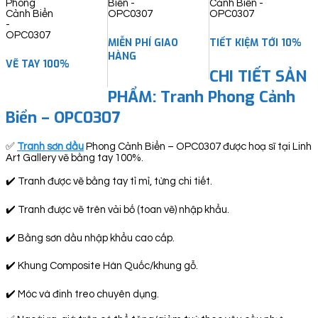
MIỄN PHÍ GIAO
TIẾT KIỆM TỚI 10%
HÀNG
VẼ TAY 100%
CHI TIẾT SẢN
PHẨM: Tranh Phong Cảnh
Biển – OPC0307
✅
Tranh sơn dầu
Phong Cảnh Biển – OPC0307 được hoạ sĩ tại Linh
Art Gallery vẽ bằng tay 100%.
✔️ Tranh được vẽ bằng tay tỉ mỉ, từng chi tiết.
✔️ Tranh được vẽ trên vải bố (toan vẽ) nhập khẩu.
✔️ Bằng sơn dầu nhập khẩu cao cấp.
✔️ Khung Composite Hàn Quốc/khung gỗ.
✔️ Móc và đinh treo chuyên dụng.