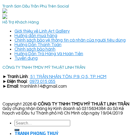
Tranh Sơn Dầu Trần Phú Trên Social
Hỗ Trợ Khách Hàng
Giới thiệu về Linh Art Gallery
Hướng dẫn mua hàng
Chính sách bảo vệ thông tin cá nhân của người tiêu dùng
Hướng Dẫn Thanh Toán
Chính sách bảo hành
Hướng Dẫn Trả Hàng Và Hoàn Tiền
Tuyển dụng
CÔNG TY TNHH TMDV MỸ THUẬT LINH TRẦN
►
Tranh Linh
:
51 TRẦN NHÂN TÔN, P.9, Q.5, TP. HCM
►
Điện thoại
:
0973 015 055
►
Email
: tranhlinh14@gmail.com
Copyright 2026 ©
CÔNG TY TNHH TMDV MỸ THUẬT LINH TRẦN
Giấy chứng nhận Đăng ký Kinh doanh số 0315634384 do Sở Kế
hoạch và Đầu tư Thành phố Hồ Chí Minh cấp ngày 19/04/2019
Search
for:
TRANH PHONG THUỶ