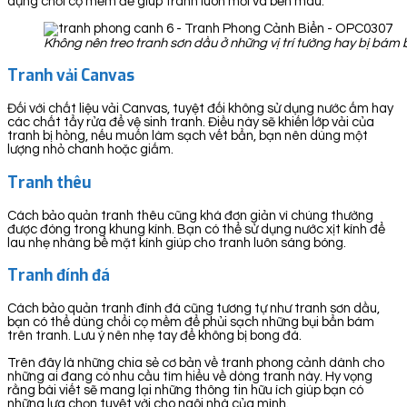
dụng chổi cọ mềm để giúp tranh luôn mới và bền màu.
Không nên treo tranh sơn dầu ở những vị trí tường hay bị bá
Tranh vải Canvas
Đối với chất liệu vải Canvas, tuyệt đối không sử dụng nước ấm hay
các chất tẩy rửa để vệ sinh tranh. Điều này sẽ khiến lớp vải của
tranh bị hỏng, nếu muốn làm sạch vết bẩn, bạn nên dùng một
lượng nhỏ chanh hoặc giấm.
Tranh thêu
Cách bảo quản tranh thêu cũng khá đơn giản vì chúng thường
được đóng trong khung kính. Bạn có thể sử dụng nước xịt kính để
lau nhẹ nhàng bề mặt kính giúp cho tranh luôn sáng bóng.
Tranh đính đá
Cách bảo quản tranh đính đá cũng tương tự như tranh sơn dầu,
bạn có thể dùng chổi cọ mềm để phủi sạch những bụi bẩn bám
trên tranh. Lưu ý nên nhẹ tay để không bị bong đá.
Trên đây là những chia sẻ cơ bản về tranh phong cảnh dành cho
những ai đang có nhu cầu tìm hiểu về dòng tranh này. Hy vọng
rằng bài viết sẽ mang lại những thông tin hữu ích giúp bạn có
những lựa chọn tuyệt vời cho ngôi nhà của mình.