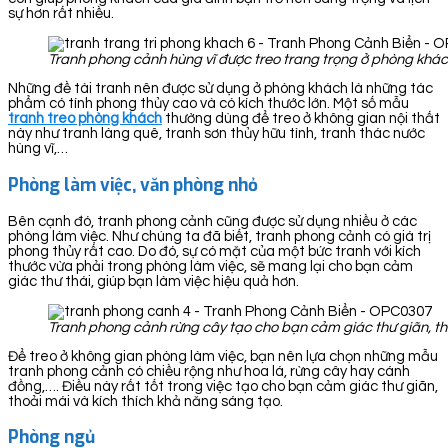
sự hơn rất nhiều.
Tranh phong cảnh hùng vĩ được treo trang trọng ở phòng khá
Những đề tài tranh nên được sử dụng ở phòng khách là những tác
phẩm có tính phong thủy cao và có kích thước lớn. Một số mẫu
tranh treo phòng khách
thường dùng để treo ở không gian nội thất
này như tranh làng quê, tranh sơn thủy hữu tình, tranh thác nước
hùng vĩ,…
Phòng làm việc, văn phòng nhỏ
Bên cạnh đó, tranh phong cảnh cũng được sử dụng nhiều ở các
phòng làm việc. Như chúng ta đã biết, tranh phong cảnh có giá trị
phong thủy rất cao. Do đó, sự có mặt của một bức tranh với kích
thước vừa phải trong phòng làm việc, sẽ mang lại cho bạn cảm
giác thư thái, giúp bạn làm việc hiệu quả hơn.
Tranh phong cảnh rừng cây tạo cho bạn cảm giác thư giãn, th
Để treo ở không gian phòng làm việc, bạn nên lựa chọn những mẫu
tranh phong cảnh có chiều rộng như hoa lá, rừng cây hay cánh
đồng,…. Điều này rất tốt trong việc tạo cho bạn cảm giác thư giãn,
thoải mái và kích thích khả năng sáng tạo.
Phòng ngủ