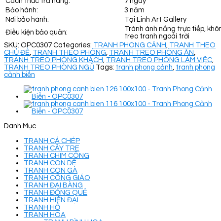
Cách thức trả hàng:
7 ngày
Bảo hành:
3 năm
Nơi bảo hành:
Tại Linh Art Gallery
Tránh ánh nắng trực tiếp, khô
Điều kiện bảo quản:
treo tranh ngoài trời
SKU:
OPC0307
Categories:
TRANH PHONG CẢNH
,
TRANH THEO
CHỦ ĐỀ
,
TRANH THEO PHÒNG
,
TRANH TREO PHÒNG ĂN
,
TRANH TREO PHÒNG KHÁCH
,
TRANH TREO PHÒNG LÀM VIỆC
,
TRANH TREO PHÒNG NGỦ
Tags:
tranh phong cảnh
,
tranh phong
cảnh biển
Danh Mục
TRANH CÁ CHÉP
TRANH CÂY TRE
TRANH CHIM CÔNG
TRANH CON DÊ
TRANH CON GÀ
TRANH CÔNG GIÁO
TRANH ĐẠI BÀNG
TRANH ĐỒNG QUÊ
TRANH HIỆN ĐẠI
TRANH HỔ
TRANH HOA