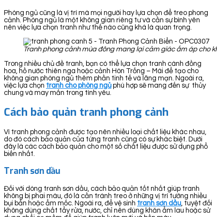
Phòng ngủ cũng là vị trí mà mọi người hay lựa chọn để treo phong
cảnh. Phòng ngủ là một không gian riêng tư và cần sự bình yên
nên việc lựa chọn tranh như thế nào cũng khá là quan trọng.
Tranh phong cảnh mùa đông mang lại cảm giác ấm áp cho k
Trong nhiều chủ đề tranh, bạn có thể lựa chọn tranh cánh đồng
hoa, hồ nước thiên nga hoặc cảnh Hòn Trống – Mái để tạo cho
không gian phòng ngủ thêm phần tinh tế và lãng mạn. Ngoài ra,
việc lựa chọn
tranh cho phòng ngủ
phù hợp sẽ mang đến sự thủy
chung và may mắn trong tình yêu.
Cách bảo quản tranh phong cảnh
Vì tranh phong cảnh được tạo nên nhiều loại chất liệu khác nhau,
do đó cách bảo quản của từng tranh cũng có sự khác biệt. Dưới
đây là các cách bảo quản cho một số chất liệu được sử dụng phổ
biến nhất.
Tranh sơn dầu
Đối với dòng tranh sơn dầu, cách bảo quản tốt nhất giúp tranh
không bị phai màu, đó là cần tránh treo ở những vị trí tường nhiều
bụi bẩn hoặc ẩm mốc. Ngoài ra, để vệ sinh
tranh sơn dầu
, tuyệt đối
không dùng chất tẩy rửa, nước, chỉ nên dùng khăn ẩm lau hoặc sử