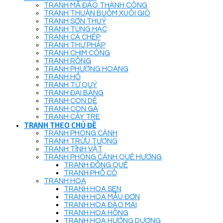
TRANH MÃ ĐÁO THÀNH CÔNG
TRANH THUẬN BUỒM XUÔI GIÓ
TRANH SƠN THUỶ
TRANH TÙNG HẠC
TRANH CÁ CHÉP
TRANH THƯ PHÁP
TRANH CHIM CÔNG
TRANH RỒNG
TRANH PHƯỢNG HOÀNG
TRANH HỔ
TRANH TỨ QUÝ
TRANH ĐẠI BÀNG
TRANH CON DÊ
TRANH CON GÀ
TRANH CÂY TRE
TRANH THEO CHỦ ĐỀ
TRANH PHONG CẢNH
TRANH TRỪU TƯỢNG
TRANH TĨNH VẬT
TRANH PHONG CẢNH QUÊ HƯƠNG
TRANH ĐỒNG QUÊ
TRANH PHỐ CỔ
TRANH HOA
TRANH HOA SEN
TRANH HOA MẪU ĐƠN
TRANH HOA ĐÀO MAI
TRANH HOA HỒNG
TRANH HOA HƯỚNG DƯƠNG