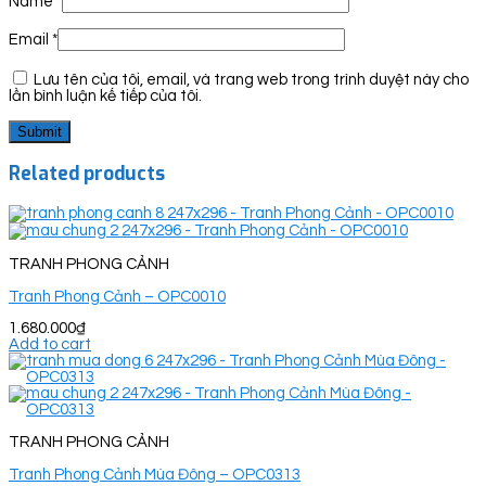
Name
*
Email
*
Lưu tên của tôi, email, và trang web trong trình duyệt này cho
lần bình luận kế tiếp của tôi.
Related products
TRANH PHONG CẢNH
Tranh Phong Cảnh – OPC0010
1.680.000
₫
Add to cart
TRANH PHONG CẢNH
Tranh Phong Cảnh Mùa Đông – OPC0313