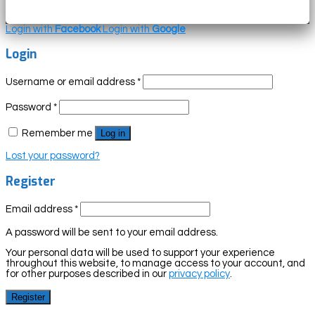
Login with
Facebook
Login with
Google
Login
Username or email address
*
Password
*
Remember me
Log in
Lost your password?
Register
Email address
*
A password will be sent to your email address.
Your personal data will be used to support your experience
throughout this website, to manage access to your account, and
for other purposes described in our
privacy policy
.
Register