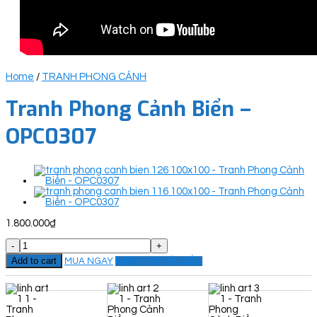
Home
/
TRANH PHONG CẢNH
Tranh Phong Cảnh Biển –
OPC0307
1.800.000
₫
Tranh
Phong
Add to cart
MUA NGAY
ĐẶT THEO YÊU CẦU
Cảnh
Biển
-
OPC0307
quantity