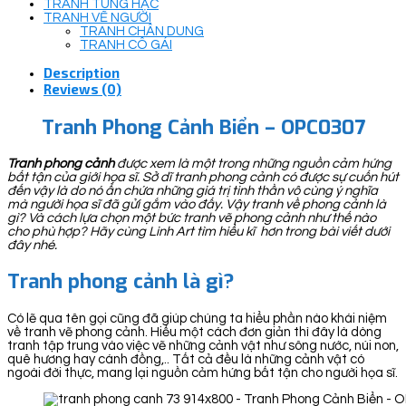
TRANH TÙNG HẠC
TRANH VẼ NGƯỜI
TRANH CHÂN DUNG
TRANH CÔ GÁI
Description
Reviews (0)
Tranh Phong Cảnh Biển – OPC0307
Tranh phong cảnh
được xem là một trong những nguồn cảm hứng
bất tận của giới họa sĩ. Sở dĩ tranh phong cảnh có được sự cuốn hút
đến vậy là do nó ẩn chứa những giá trị tinh thần vô cùng ý nghĩa
mà người họa sĩ đã gửi gắm vào đấy. Vậy tranh về phong cảnh là
gì? Và cách lựa chọn một bức tranh vẽ phong cảnh như thế nào
cho phù hợp? Hãy cùng Linh Art tìm hiểu kĩ hơn trong bài viết dưới
đây nhé.
Tranh phong cảnh là gì?
Có lẽ qua tên gọi cũng đã giúp chúng ta hiểu phần nào khái niệm
về tranh vẽ phong cảnh. Hiểu một cách đơn giản thì đây là dòng
tranh tập trung vào việc vẽ những cảnh vật như sông nước, núi non,
quê hương hay cánh đồng,.. Tất cả đều là những cảnh vật có
ngoài đời thực, mang lại nguồn cảm hứng bất tận cho người họa sĩ.