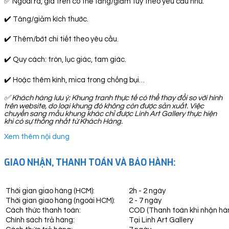
✅ Ngoài ra, giá trên có thể tăng/giảm tuỳ theo yêu cầu như:
✔️ Tăng/giảm kích thước.
✔️ Thêm/bớt chi tiết theo yêu cầu.
✔️ Quy cách: tròn, lục giác, tam giác.
✔️ Hoặc thêm kính, mica trong chống bụi…
✅
Khách hàng lưu ý: Khung tranh thực tế có thể thay đổi so với hình
trên website, do loại khung đó không còn được sản xuất. Việc
chuyển sang mẫu khung khác chỉ được Linh Art Gallery thực hiện
khi có sự thống nhất từ Khách Hàng.
Xem thêm nội dung
GIAO NHẬN, THANH TOÁN VÀ BẢO HÀNH:
Thời gian giao hàng (HCM):
2h - 2 ngày
Thời gian giao hàng (ngoài HCM):
2 - 7 ngày
Cách thức thanh toán:
COD (Thanh toán khi nhận hà
Chính sách trả hàng:
Tại Linh Art Gallery