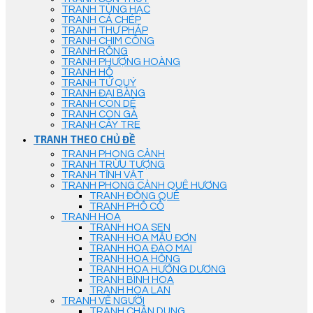
TRANH TÙNG HẠC
TRANH CÁ CHÉP
TRANH THƯ PHÁP
TRANH CHIM CÔNG
TRANH RỒNG
TRANH PHƯỢNG HOÀNG
TRANH HỔ
TRANH TỨ QUÝ
TRANH ĐẠI BÀNG
TRANH CON DÊ
TRANH CON GÀ
TRANH CÂY TRE
TRANH THEO CHỦ ĐỀ
TRANH PHONG CẢNH
TRANH TRỪU TƯỢNG
TRANH TĨNH VẬT
TRANH PHONG CẢNH QUÊ HƯƠNG
TRANH ĐỒNG QUÊ
TRANH PHỐ CỔ
TRANH HOA
TRANH HOA SEN
TRANH HOA MẪU ĐƠN
TRANH HOA ĐÀO MAI
TRANH HOA HỒNG
TRANH HOA HƯỚNG DƯƠNG
TRANH BÌNH HOA
TRANH HOA LAN
TRANH VẼ NGƯỜI
TRANH CHÂN DUNG