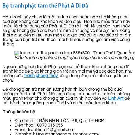
Bộ tranh phật tam thế Phật A Di Đà
Mẫu tranh này chính là một sự lựa chọn hoàn hảo cho không gian
của bạn không còn khô khan và đơn điệu. Hơn nữa mẫu tranh này
miêu tả chân dung của Phật A Di Đà rất tinh tế, với bức tranh này
sẽ giúp không gian của bạn trở nên ấn tượng và nổi bật hơn. Đồng
thời mang đến nhiều may mắn cho gia chủ cũng như giúp cho tâm
trạng của bạn trở nên thoải mái hơn sau những giờ làm việc căng
thẳng.
Mẫu tranh này chính là một sự lựa chọn hoàn hảo cho không g
Ngoài những bức tranh Phật bạn có thể tham khảo những chủ đề
tranh khác để giúp không gian trở nên mới mẻ và độc đáo hơn, như
những bức
tranh phong thủy
cũng đang được rất nhiều người lựa
chọn.
Để không gian trở nên ấn tượng hơn thì bạn không thể bỏ qua
những mẫu tranh Phật. Nếu bạn đang có nhu cầu tìm kiếm những
mẫu tranh Phật cho không gian của mình, hãy đến với
Linh Art
để
có thể chiêm ngưỡng tranh Phật và nhiều mẫu tranh khác.
Thông tin liên hệ:
Địa chỉ: 51 TRẦN NH N TÔN, P.9, Q.5, TP. HCM
Điện thoại: 0973 015 055
Email: tranhlinh14@gmail.com
Website: https://tranhsondautranphu.com/