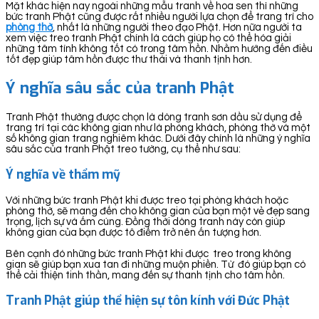
Mặt khác hiện nay ngoài những mẫu tranh về hoa sen thì những
bức tranh Phật cũng được rất nhiều người lựa chọn để trang trí cho
phòng thờ
, nhất là những người theo đạo Phật. Hơn nữa người ta
xem việc treo tranh Phật chính là cách giúp họ có thể hóa giải
những tâm tính không tốt có trong tâm hồn. Nhằm hướng đến điều
tốt đẹp giúp tâm hồn được thư thái và thanh tịnh hơn.
Ý nghĩa sâu sắc của tranh Phật
Tranh Phật thường được chọn là dòng tranh sơn dầu sử dụng để
trang trí tại các không gian như là phòng khách, phòng thờ và một
số không gian trang nghiêm khác. Dưới đây chính là những ý nghĩa
sâu sắc của tranh Phật treo tường, cụ thể như sau:
Ý nghĩa về thẩm mỹ
Với những bức tranh Phật khi được treo tại phòng khách hoặc
phòng thờ, sẽ mang đến cho không gian của bạn một vẻ đẹp sang
trọng, lịch sự và ấm cúng. Đồng thời dòng tranh này còn giúp
không gian của bạn được tô điểm trở nên ấn tượng hơn.
Bên cạnh đó những bức tranh Phật khi được treo trong không
gian sẽ giúp bạn xua tan đi những muộn phiền. Từ đó giúp bạn có
thể cải thiện tinh thần, mang đến sự thanh tịnh cho tâm hồn.
Tranh Phật giúp thể hiện sự tôn kính với Đức Phật