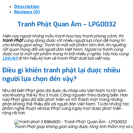
Description
Reviews (0)
Tranh Phật Quan Âm – LPG0032
Hiện nay ngoài những mẫu tranh hoa hay tranh phong cảnh, thì
tranh Phật
cũng đang được rất nhiều người lựa chọn để trang trí
cho không gian sống. Tranh là một vật phẩm tâm linh, tín ngưỡng
rất quan trọng đối với người dân Việt Nam. Ngoài ra tranh cũng
được coi là một vật phẩm trang trí bởi nhiều ý nghĩa. Vậy hãy cùng
Linh Art
đi tìm hiểu kỹ hơn về tranh Phật dưới bài viết này.
Điều gì khiến tranh phật lại được nhiều
người lựa chọn đến vậy?
Như đã biết Phật giáo đã được du nhập vào Việt Nam từ rất sớm
vào khoảng thế kỷ thứ 3 trước Công nguyên theo đường biển. Hơn
nữa Phật giáo đã dần phát triển và trở thành một trong những
phần không thể thiếu đối với người dân Việt Nam. Từ đó những tác
phẩm nghệ thuật về Đức Phật cũng ngày một được phát triển
rộng rãi hơn.
Tranh Phật giúp không gian sống được tăng tính thẩm mỹ và có