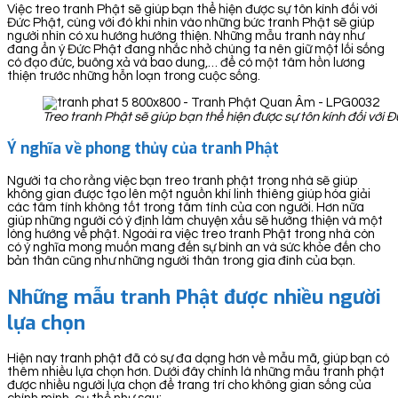
Việc treo tranh Phật sẽ giúp bạn thể hiện được sự tôn kính đối với
Đức Phật, cùng với đó khi nhìn vào những bức tranh Phật sẽ giúp
người nhìn có xu hướng hướng thiện. Những mẫu tranh này như
đang ẩn ý Đức Phật đang nhắc nhở chúng ta nên giữ một lối sống
có đạo đức, buông xả và bao dung,… để có một tâm hồn lương
thiện trước những hỗn loạn trong cuộc sống.
Treo tranh Phật sẽ giúp bạn thể hiện được sự tôn kính đối với 
Ý nghĩa về phong thủy của tranh Phật
Người ta cho rằng việc bạn treo tranh phật trong nhà sẽ giúp
không gian được tạo lên một nguồn khí linh thiêng giúp hóa giải
các tâm tính không tốt trong tâm tính của con người. Hơn nữa
giúp những người có ý định làm chuyện xấu sẽ hướng thiện và một
lòng hướng về phật. Ngoài ra việc treo tranh Phật trong nhà còn
có ý nghĩa mong muốn mang đến sự bình an và sức khỏe đến cho
bản thân cũng như những người thân trong gia đình của bạn.
Những mẫu tranh Phật được nhiều người
lựa chọn
Hiện nay tranh phật đã có sự đa dạng hơn về mẫu mã, giúp bạn có
thêm nhiều lựa chọn hơn. Dưới đây chính là những mẫu tranh phật
được nhiều người lựa chọn để trang trí cho không gian sống của