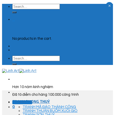
×
Skip
Search
to
for:
content
0
Cart
No products in the cart.
Search
for:
Hơn 10 năm kinh nghiệm
Đã tô điểm cho hàng 100.000 công trình
TRANH PHONG THUỶ
Góc Tư Vấn
0
TRANH MÃ ĐÁO THÀNH CÔNG
TRANH THUẬN BUỒM XUÔI GIÓ
TRANH SƠN THUỶ