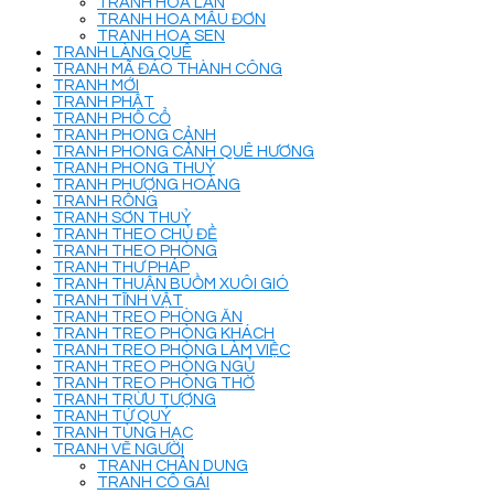
TRANH HOA LAN
TRANH HOA MẪU ĐƠN
TRANH HOA SEN
TRANH LÀNG QUÊ
TRANH MÃ ĐÁO THÀNH CÔNG
TRANH MỚI
TRANH PHẬT
TRANH PHỐ CỔ
TRANH PHONG CẢNH
TRANH PHONG CẢNH QUÊ HƯƠNG
TRANH PHONG THUỶ
TRANH PHƯỢNG HOÀNG
TRANH RỒNG
TRANH SƠN THUỶ
TRANH THEO CHỦ ĐỀ
TRANH THEO PHÒNG
TRANH THƯ PHÁP
TRANH THUẬN BUỒM XUÔI GIÓ
TRANH TĨNH VẬT
TRANH TREO PHÒNG ĂN
TRANH TREO PHÒNG KHÁCH
TRANH TREO PHÒNG LÀM VIỆC
TRANH TREO PHÒNG NGỦ
TRANH TREO PHÒNG THỜ
TRANH TRỪU TƯỢNG
TRANH TỨ QUÝ
TRANH TÙNG HẠC
TRANH VẼ NGƯỜI
TRANH CHÂN DUNG
TRANH CÔ GÁI