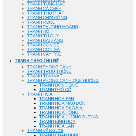
TRANH TÙNG HẠC
TRANH CÁ CHÉP
TRANH THƯ PHÁP
TRANH CHIM CÔNG
TRANH RỒNG
TRANH PHƯỢNG HOÀNG
TRANH HỔ
TRANH TỨ QUÝ
TRANH ĐẠI BÀNG
TRANH CON DÊ
TRANH CON GÀ
TRANH CÂY TRE
TRANH THEO CHỦ ĐỀ
TRANH PHONG CẢNH
TRANH TRỪU TƯỢNG
TRANH TĨNH VẬT
TRANH PHONG CẢNH QUÊ HƯƠNG
TRANH ĐỒNG QUÊ
TRANH PHỐ CỔ
TRANH HOA
TRANH HOA SEN
TRANH HOA MẪU ĐƠN
TRANH HOA ĐÀO MAI
TRANH HOA HỒNG
TRANH HOA HƯỚNG DƯƠNG
TRANH BÌNH HOA
TRANH HOA LAN
TRANH VẼ NGƯỜI
TRANH CHÂN DUNG