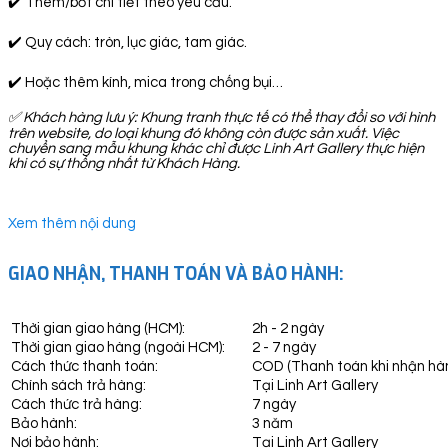
✔️ Thêm/bớt chi tiết theo yêu cầu.
✔️ Quy cách: tròn, lục giác, tam giác.
✔️ Hoặc thêm kính, mica trong chống bụi…
✅
Khách hàng lưu ý: Khung tranh thực tế có thể thay đổi so với hình
trên website, do loại khung đó không còn được sản xuất. Việc
chuyển sang mẫu khung khác chỉ được Linh Art Gallery thực hiện
khi có sự thống nhất từ Khách Hàng.
Xem thêm nội dung
GIAO NHẬN, THANH TOÁN VÀ BẢO HÀNH:
Thời gian giao hàng (HCM):
2h - 2 ngày
Thời gian giao hàng (ngoài HCM):
2 - 7 ngày
Cách thức thanh toán:
COD (Thanh toán khi nhận hà
Chính sách trả hàng:
Tại Linh Art Gallery
Cách thức trả hàng:
7 ngày
Bảo hành:
3 năm
Nơi bảo hành:
Tại Linh Art Gallery