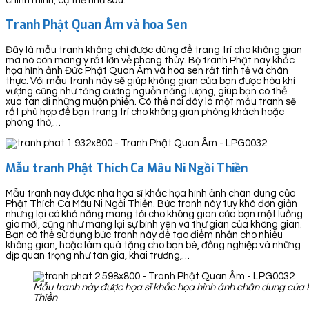
chính mình, cụ thể như sau:
Tranh Phật Quan Âm và hoa Sen
Đây là mẫu tranh không chỉ được dùng để trang trí cho không gian
mà nó còn mang ý rất lớn về phong thủy. Bộ tranh Phật này khắc
họa hình ảnh Đức Phật Quan Âm và hoa sen rất tinh tế và chân
thực. Với mẫu tranh này sẽ giúp không gian của bạn được hòa khí
vượng cũng như tăng cường nguồn năng lượng, giúp bạn có thể
xua tan đi những muộn phiền. Có thể nói đây là một mẫu tranh sẽ
rất phù hợp để bạn trang trí cho không gian phòng khách hoặc
phòng thờ,…
Mẫu tranh Phật Thích Ca Mâu Ni Ngồi Thiền
Mẫu tranh này được nhà họa sĩ khắc họa hình ảnh chân dung của
Phật Thích Ca Mâu Ni Ngồi Thiền. Bức tranh này tuy khá đơn giản
nhưng lại có khả năng mang tới cho không gian của bạn một luồng
gió mới, cũng như mang lại sự bình yên và thư giãn của không gian.
Bạn có thể sử dụng bức tranh này để tạo điểm nhấn cho nhiều
không gian, hoặc làm quà tặng cho bạn bè, đồng nghiệp và những
dịp quan trọng như tân gia, khai trương,…
Mẫu tranh này được họa sĩ khắc họa hình ảnh chân dung của 
Thiền