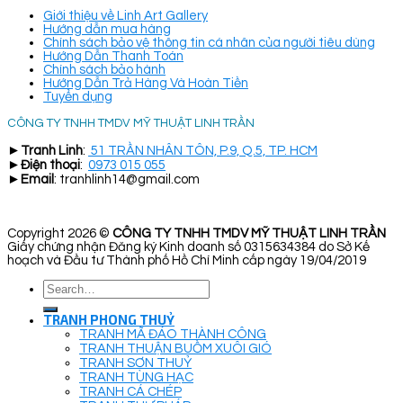
Giới thiệu về Linh Art Gallery
Hướng dẫn mua hàng
Chính sách bảo vệ thông tin cá nhân của người tiêu dùng
Hướng Dẫn Thanh Toán
Chính sách bảo hành
Hướng Dẫn Trả Hàng Và Hoàn Tiền
Tuyển dụng
CÔNG TY TNHH TMDV MỸ THUẬT LINH TRẦN
►
Tranh Linh
:
51 TRẦN NHÂN TÔN, P.9, Q.5, TP. HCM
►
Điện thoại
:
0973 015 055
►
Email
: tranhlinh14@gmail.com
Copyright 2026 ©
CÔNG TY TNHH TMDV MỸ THUẬT LINH TRẦN
Giấy chứng nhận Đăng ký Kinh doanh số 0315634384 do Sở Kế
hoạch và Đầu tư Thành phố Hồ Chí Minh cấp ngày 19/04/2019
Search
for:
TRANH PHONG THUỶ
TRANH MÃ ĐÁO THÀNH CÔNG
TRANH THUẬN BUỒM XUÔI GIÓ
TRANH SƠN THUỶ
TRANH TÙNG HẠC
TRANH CÁ CHÉP