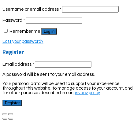
Username or email address
*
Password
*
Remember me
Log in
Lost your password?
Register
Email address
*
A password will be sent to your email address.
Your personal data will be used to support your experience
throughout this website, to manage access to your account, and
for other purposes described in our
privacy policy
.
Register