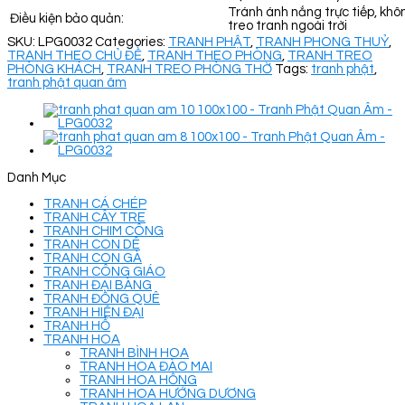
Tránh ánh nắng trực tiếp, khô
Điều kiện bảo quản:
treo tranh ngoài trời
SKU:
LPG0032
Categories:
TRANH PHẬT
,
TRANH PHONG THUỶ
,
TRANH THEO CHỦ ĐỀ
,
TRANH THEO PHÒNG
,
TRANH TREO
PHÒNG KHÁCH
,
TRANH TREO PHÒNG THỜ
Tags:
tranh phật
,
tranh phật quan âm
Danh Mục
TRANH CÁ CHÉP
TRANH CÂY TRE
TRANH CHIM CÔNG
TRANH CON DÊ
TRANH CON GÀ
TRANH CÔNG GIÁO
TRANH ĐẠI BÀNG
TRANH ĐỒNG QUÊ
TRANH HIỆN ĐẠI
TRANH HỔ
TRANH HOA
TRANH BÌNH HOA
TRANH HOA ĐÀO MAI
TRANH HOA HỒNG
TRANH HOA HƯỚNG DƯƠNG