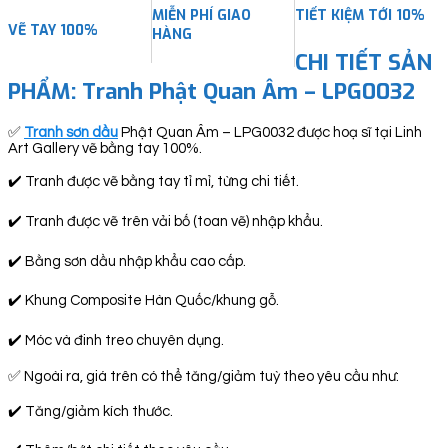
MIỄN PHÍ GIAO
TIẾT KIỆM TỚI 10%
VẼ TAY 100%
HÀNG
CHI TIẾT SẢN
PHẨM: Tranh Phật Quan Âm – LPG0032
✅
Tranh sơn dầu
Phật Quan Âm – LPG0032 được hoạ sĩ tại Linh
Art Gallery vẽ bằng tay 100%.
✔️ Tranh được vẽ bằng tay tỉ mỉ, từng chi tiết.
✔️ Tranh được vẽ trên vải bố (toan vẽ) nhập khẩu.
✔️ Bằng sơn dầu nhập khẩu cao cấp.
✔️ Khung Composite Hàn Quốc/khung gỗ.
✔️ Móc và đinh treo chuyên dụng.
✅ Ngoài ra, giá trên có thể tăng/giảm tuỳ theo yêu cầu như:
✔️ Tăng/giảm kích thước.