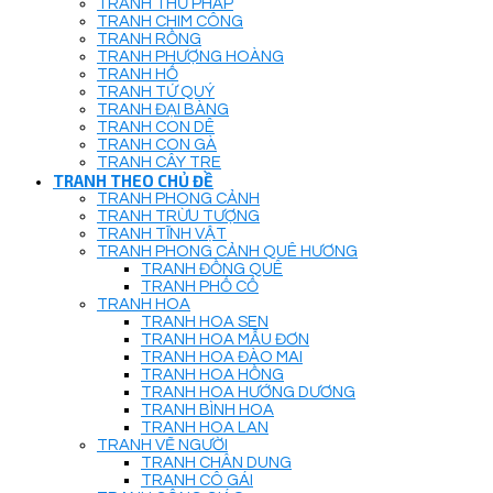
TRANH THƯ PHÁP
TRANH CHIM CÔNG
TRANH RỒNG
TRANH PHƯỢNG HOÀNG
TRANH HỔ
TRANH TỨ QUÝ
TRANH ĐẠI BÀNG
TRANH CON DÊ
TRANH CON GÀ
TRANH CÂY TRE
TRANH THEO CHỦ ĐỀ
TRANH PHONG CẢNH
TRANH TRỪU TƯỢNG
TRANH TĨNH VẬT
TRANH PHONG CẢNH QUÊ HƯƠNG
TRANH ĐỒNG QUÊ
TRANH PHỐ CỔ
TRANH HOA
TRANH HOA SEN
TRANH HOA MẪU ĐƠN
TRANH HOA ĐÀO MAI
TRANH HOA HỒNG
TRANH HOA HƯỚNG DƯƠNG
TRANH BÌNH HOA
TRANH HOA LAN
TRANH VẼ NGƯỜI
TRANH CHÂN DUNG
TRANH CÔ GÁI