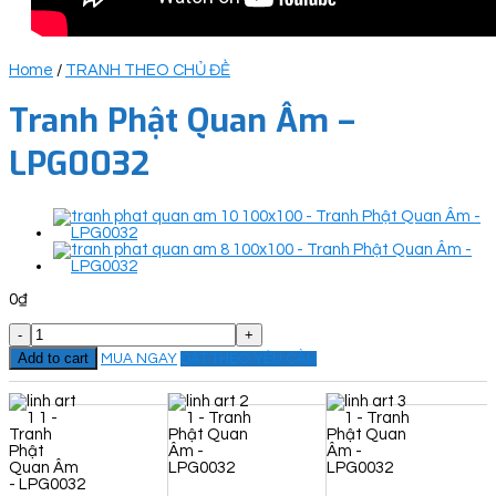
Home
/
TRANH THEO CHỦ ĐỀ
Tranh Phật Quan Âm –
LPG0032
0
₫
Tranh
Phật
Add to cart
MUA NGAY
ĐẶT THEO YÊU CẦU
Quan
Âm
-
LPG0032
quantity