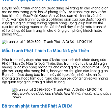
Đây là mẫu tranh không chỉ được dùng để trang trí cho không gian
mà nó còn mang ý rất lớn về phong thủy. Bộ tranh Phật này khắc
họa hình ảnh Đức Phật Quan Âm và hoa sen rất tinh tế và chân
thực. Với mẫu tranh này sẽ giúp không gian của bạn được hòa khí
vượng cũng như tăng cường nguồn năng lượng, giúp bạn có thể
xua tan đi những muộn phiền. Có thể nói đây là một mẫu tranh sẽ
rất phù hợp để bạn trang trí cho không gian phòng khách hoặc
phòng thờ,…
Mẫu tranh Phật Thích Ca Mâu Ni Ngồi Thiền
Mẫu tranh này được nhà họa sĩ khắc họa hình ảnh chân dung của
Phật Thích Ca Mâu Ni Ngồi Thiền. Bức tranh này tuy khá đơn giản
nhưng lại có khả năng mang tới cho không gian của bạn một luồng
gió mới, cũng như mang lại sự bình yên và thư giãn của không gian.
Bạn có thể sử dụng bức tranh này để tạo điểm nhấn cho nhiều
không gian, hoặc làm quà tặng cho bạn bè, đồng nghiệp và những
dịp quan trọng như tân gia, khai trương,…
Mẫu tranh này được họa sĩ khắc họa hình ảnh chân dung của 
Thiền
Bộ tranh phật tam thế Phật A Di Đà