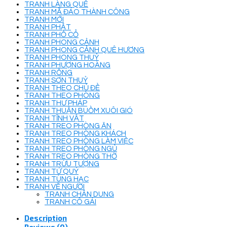
TRANH LÀNG QUÊ
TRANH MÃ ĐÁO THÀNH CÔNG
TRANH MỚI
TRANH PHẬT
TRANH PHỐ CỔ
TRANH PHONG CẢNH
TRANH PHONG CẢNH QUÊ HƯƠNG
TRANH PHONG THUỶ
TRANH PHƯỢNG HOÀNG
TRANH RỒNG
TRANH SƠN THUỶ
TRANH THEO CHỦ ĐỀ
TRANH THEO PHÒNG
TRANH THƯ PHÁP
TRANH THUẬN BUỒM XUÔI GIÓ
TRANH TĨNH VẬT
TRANH TREO PHÒNG ĂN
TRANH TREO PHÒNG KHÁCH
TRANH TREO PHÒNG LÀM VIỆC
TRANH TREO PHÒNG NGỦ
TRANH TREO PHÒNG THỜ
TRANH TRỪU TƯỢNG
TRANH TỨ QUÝ
TRANH TÙNG HẠC
TRANH VẼ NGƯỜI
TRANH CHÂN DUNG
TRANH CÔ GÁI
Description