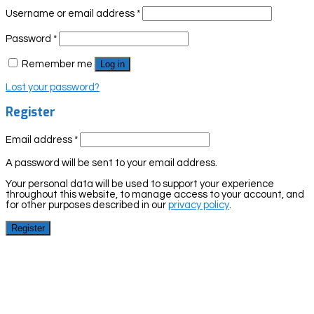
Username or email address
*
Password
*
Remember me
Log in
Lost your password?
Register
Email address
*
A password will be sent to your email address.
Your personal data will be used to support your experience
throughout this website, to manage access to your account, and
for other purposes described in our
privacy policy
.
Register