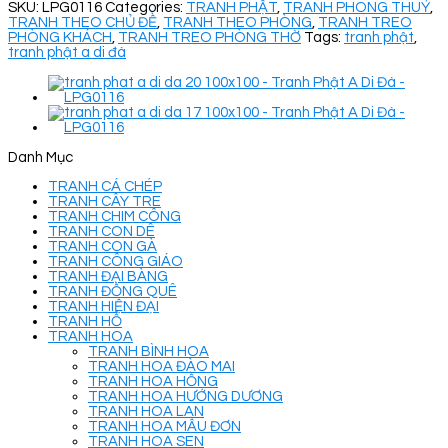
SKU:
LPG0116
Categories:
TRANH PHẬT
,
TRANH PHONG THUỶ
,
TRANH THEO CHỦ ĐỀ
,
TRANH THEO PHÒNG
,
TRANH TREO
PHÒNG KHÁCH
,
TRANH TREO PHÒNG THỜ
Tags:
tranh phật
,
tranh phật a di đà
Danh Mục
TRANH CÁ CHÉP
TRANH CÂY TRE
TRANH CHIM CÔNG
TRANH CON DÊ
TRANH CON GÀ
TRANH CÔNG GIÁO
TRANH ĐẠI BÀNG
TRANH ĐỒNG QUÊ
TRANH HIỆN ĐẠI
TRANH HỔ
TRANH HOA
TRANH BÌNH HOA
TRANH HOA ĐÀO MAI
TRANH HOA HỒNG
TRANH HOA HƯỚNG DƯƠNG
TRANH HOA LAN
TRANH HOA MẪU ĐƠN
TRANH HOA SEN