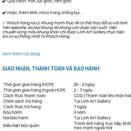
✔️ Quy cách: tròn, lục giác, tam giác.
✔️ Hoặc thêm kính, mica trong chống bụi…
✅
Khách hàng lưu ý: Khung tranh thực tế có thể thay đổi so với hình
trên website, do loại khung đó không còn được sản xuất. Việc
chuyển sang mẫu khung khác chỉ được Linh Art Gallery thực hiện
khi có sự thống nhất từ Khách Hàng.
Xem thêm nội dung
GIAO NHẬN, THANH TOÁN VÀ BẢO HÀNH:
Thời gian giao hàng (HCM):
2h - 2 ngày
Thời gian giao hàng (ngoài HCM):
2 - 7 ngày
Cách thức thanh toán:
COD (Thanh toán khi nhận hà
Chính sách trả hàng:
Tại Linh Art Gallery
Cách thức trả hàng:
7 ngày
Bảo hành:
3 năm
Nơi bảo hành:
Tại Linh Art Gallery
Tránh ánh nắng trực tiếp, khô
Điều kiện bảo quản:
treo tranh ngoài trời