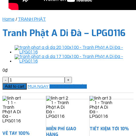
Home
/
TRANH PHẬT
Tranh Phật A Di Đà – LPG0116
0
₫
Tranh
Phật
Add to cart
MUA NGAY
ĐẶT THEO YÊU CẦU
A
Di
Đà
-
LPG0116
quantity
MIỄN PHÍ GIAO
TIẾT KIỆM TỚI 10%
VẼ TAY 100%
HÀNG