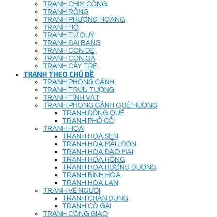
TRANH CHIM CÔNG
TRANH RỒNG
TRANH PHƯỢNG HOÀNG
TRANH HỔ
TRANH TỨ QUÝ
TRANH ĐẠI BÀNG
TRANH CON DÊ
TRANH CON GÀ
TRANH CÂY TRE
TRANH THEO CHỦ ĐỀ
TRANH PHONG CẢNH
TRANH TRỪU TƯỢNG
TRANH TĨNH VẬT
TRANH PHONG CẢNH QUÊ HƯƠNG
TRANH ĐỒNG QUÊ
TRANH PHỐ CỔ
TRANH HOA
TRANH HOA SEN
TRANH HOA MẪU ĐƠN
TRANH HOA ĐÀO MAI
TRANH HOA HỒNG
TRANH HOA HƯỚNG DƯƠNG
TRANH BÌNH HOA
TRANH HOA LAN
TRANH VẼ NGƯỜI
TRANH CHÂN DUNG
TRANH CÔ GÁI
TRANH CÔNG GIÁO