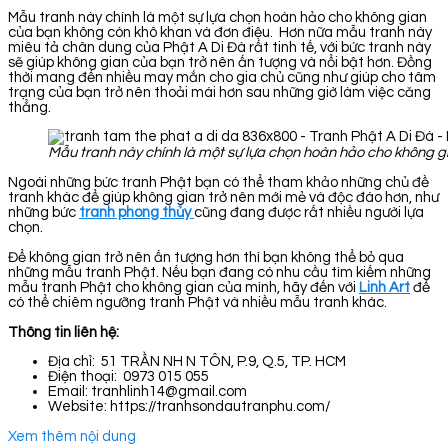
Mẫu tranh này chính là một sự lựa chọn hoàn hảo cho không gian
của bạn không còn khô khan và đơn điệu. Hơn nữa mẫu tranh này
miêu tả chân dung của Phật A Di Đà rất tinh tế, với bức tranh này
sẽ giúp không gian của bạn trở nên ấn tượng và nổi bật hơn. Đồng
thời mang đến nhiều may mắn cho gia chủ cũng như giúp cho tâm
trạng của bạn trở nên thoải mái hơn sau những giờ làm việc căng
thẳng.
Mẫu tranh này chính là một sự lựa chọn hoàn hảo cho không g
Ngoài những bức tranh Phật bạn có thể tham khảo những chủ đề
tranh khác để giúp không gian trở nên mới mẻ và độc đáo hơn, như
những bức
tranh phong thủy
cũng đang được rất nhiều người lựa
chọn.
Để không gian trở nên ấn tượng hơn thì bạn không thể bỏ qua
những mẫu tranh Phật. Nếu bạn đang có nhu cầu tìm kiếm những
mẫu tranh Phật cho không gian của mình, hãy đến với
Linh Art
để
có thể chiêm ngưỡng tranh Phật và nhiều mẫu tranh khác.
Thông tin liên hệ:
Địa chỉ: 51 TRẦN NH N TÔN, P.9, Q.5, TP. HCM
Điện thoại: 0973 015 055
Email: tranhlinh14@gmail.com
Website: https://tranhsondautranphu.com/
Xem thêm nội dung