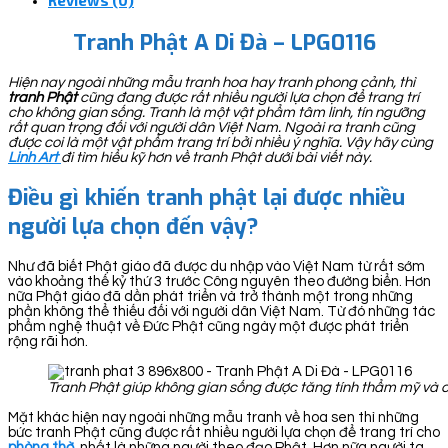
Reviews (0)
Tranh Phật A Di Đà – LPG0116
Hiện nay ngoài những mẫu tranh hoa hay tranh phong cảnh, thì
tranh Phật
cũng đang được rất nhiều người lựa chọn để trang trí
cho không gian sống. Tranh là một vật phẩm tâm linh, tín ngưỡng
rất quan trọng đối với người dân Việt Nam. Ngoài ra tranh cũng
được coi là một vật phẩm trang trí bởi nhiều ý nghĩa. Vậy hãy cùng
Linh Art
đi tìm hiểu kỹ hơn về tranh Phật dưới bài viết này.
Điều gì khiến tranh phật lại được nhiều
người lựa chọn đến vậy?
Như đã biết Phật giáo đã được du nhập vào Việt Nam từ rất sớm
vào khoảng thế kỷ thứ 3 trước Công nguyên theo đường biển. Hơn
nữa Phật giáo đã dần phát triển và trở thành một trong những
phần không thể thiếu đối với người dân Việt Nam. Từ đó những tác
phẩm nghệ thuật về Đức Phật cũng ngày một được phát triển
rộng rãi hơn.
Tranh Phật giúp không gian sống được tăng tính thẩm mỹ và có
Mặt khác hiện nay ngoài những mẫu tranh về hoa sen thì những
bức tranh Phật cũng được rất nhiều người lựa chọn để trang trí cho
phòng thờ
, nhất là những người theo đạo Phật. Hơn nữa người ta