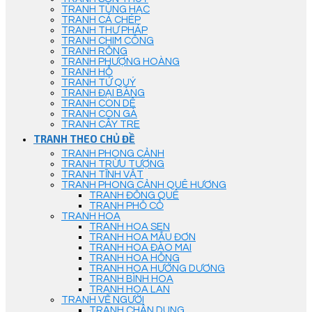
TRANH TÙNG HẠC
TRANH CÁ CHÉP
TRANH THƯ PHÁP
TRANH CHIM CÔNG
TRANH RỒNG
TRANH PHƯỢNG HOÀNG
TRANH HỔ
TRANH TỨ QUÝ
TRANH ĐẠI BÀNG
TRANH CON DÊ
TRANH CON GÀ
TRANH CÂY TRE
TRANH THEO CHỦ ĐỀ
TRANH PHONG CẢNH
TRANH TRỪU TƯỢNG
TRANH TĨNH VẬT
TRANH PHONG CẢNH QUÊ HƯƠNG
TRANH ĐỒNG QUÊ
TRANH PHỐ CỔ
TRANH HOA
TRANH HOA SEN
TRANH HOA MẪU ĐƠN
TRANH HOA ĐÀO MAI
TRANH HOA HỒNG
TRANH HOA HƯỚNG DƯƠNG
TRANH BÌNH HOA
TRANH HOA LAN
TRANH VẼ NGƯỜI
TRANH CHÂN DUNG