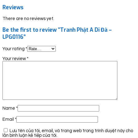
Reviews
There are no reviews yet.
Be the first to review “Tranh Phật A Di Đà –
LPG0116”
Your rating
*
Your review
*
Name
*
Email
*
Lưu tên của tôi, email, và trang web trong trình duyệt này cho
lần bình luận kế tiếp của tôi.