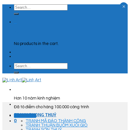
×
Skip
Search
to
for:
content
0
Cart
No products in the cart.
Search
for:
Hơn 10 năm kinh nghiệm
Đã tô điểm cho hàng 100.000 công trình
TRANH PHONG THUỶ
Góc Tư Vấn
0
TRANH MÃ ĐÁO THÀNH CÔNG
TRANH THUẬN BUỒM XUÔI GIÓ
TRANH SƠN THUỶ