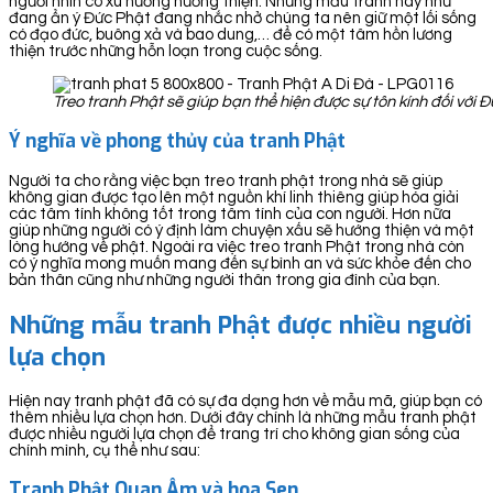
người nhìn có xu hướng hướng thiện. Những mẫu tranh này như
đang ẩn ý Đức Phật đang nhắc nhở chúng ta nên giữ một lối sống
có đạo đức, buông xả và bao dung,… để có một tâm hồn lương
thiện trước những hỗn loạn trong cuộc sống.
Treo tranh Phật sẽ giúp bạn thể hiện được sự tôn kính đối với 
Ý nghĩa về phong thủy của tranh Phật
Người ta cho rằng việc bạn treo tranh phật trong nhà sẽ giúp
không gian được tạo lên một nguồn khí linh thiêng giúp hóa giải
các tâm tính không tốt trong tâm tính của con người. Hơn nữa
giúp những người có ý định làm chuyện xấu sẽ hướng thiện và một
lòng hướng về phật. Ngoài ra việc treo tranh Phật trong nhà còn
có ý nghĩa mong muốn mang đến sự bình an và sức khỏe đến cho
bản thân cũng như những người thân trong gia đình của bạn.
Những mẫu tranh Phật được nhiều người
lựa chọn
Hiện nay tranh phật đã có sự đa dạng hơn về mẫu mã, giúp bạn có
thêm nhiều lựa chọn hơn. Dưới đây chính là những mẫu tranh phật
được nhiều người lựa chọn để trang trí cho không gian sống của
chính mình, cụ thể như sau:
Tranh Phật Quan Âm và hoa Sen