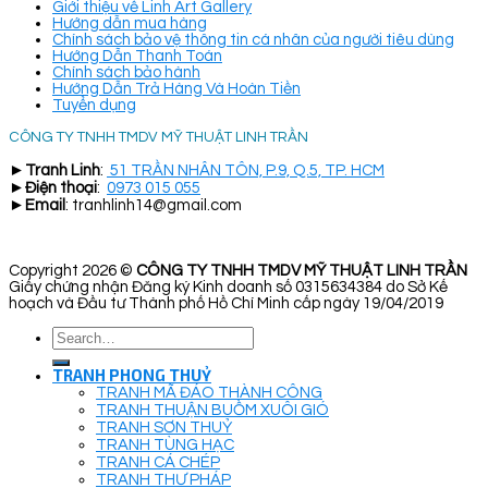
Giới thiệu về Linh Art Gallery
Hướng dẫn mua hàng
Chính sách bảo vệ thông tin cá nhân của người tiêu dùng
Hướng Dẫn Thanh Toán
Chính sách bảo hành
Hướng Dẫn Trả Hàng Và Hoàn Tiền
Tuyển dụng
CÔNG TY TNHH TMDV MỸ THUẬT LINH TRẦN
►
Tranh Linh
:
51 TRẦN NHÂN TÔN, P.9, Q.5, TP. HCM
►
Điện thoại
:
0973 015 055
►
Email
: tranhlinh14@gmail.com
Copyright 2026 ©
CÔNG TY TNHH TMDV MỸ THUẬT LINH TRẦN
Giấy chứng nhận Đăng ký Kinh doanh số 0315634384 do Sở Kế
hoạch và Đầu tư Thành phố Hồ Chí Minh cấp ngày 19/04/2019
Search
for:
TRANH PHONG THUỶ
TRANH MÃ ĐÁO THÀNH CÔNG
TRANH THUẬN BUỒM XUÔI GIÓ
TRANH SƠN THUỶ
TRANH TÙNG HẠC
TRANH CÁ CHÉP
TRANH THƯ PHÁP