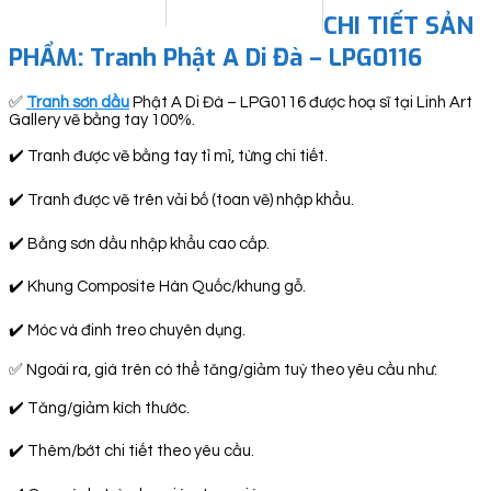
CHI TIẾT SẢN
PHẨM: Tranh Phật A Di Đà – LPG0116
✅
Tranh sơn dầu
Phật A Di Đà – LPG0116 được hoạ sĩ tại Linh Art
Gallery vẽ bằng tay 100%.
✔️ Tranh được vẽ bằng tay tỉ mỉ, từng chi tiết.
✔️ Tranh được vẽ trên vải bố (toan vẽ) nhập khẩu.
✔️ Bằng sơn dầu nhập khẩu cao cấp.
✔️ Khung Composite Hàn Quốc/khung gỗ.
✔️ Móc và đinh treo chuyên dụng.
✅ Ngoài ra, giá trên có thể tăng/giảm tuỳ theo yêu cầu như:
✔️ Tăng/giảm kích thước.
✔️ Thêm/bớt chi tiết theo yêu cầu.