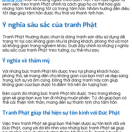
xem việc treo tranh Phật chính là cách giúp họ có thể hóa giải
những tâm tính không tốt có trong tâm hồn. Nhằm hướng đến điều
tốt đẹp giúp tâm hồn được thư thái và thanh tịnh hơn.
Ý nghĩa sâu sắc của tranh Phật
Tranh Phật thường được chọn là dòng tranh sơn dầu sử dụng để
trang trí tại các không gian như là phòng khách, phòng thờ và một
số không gian trang nghiêm khác. Dưới đây chính là những ý nghĩa
sâu sắc của tranh Phật treo tường, cụ thể như sau:
Ý nghĩa về thẩm mỹ
Với những bức tranh Phật khi được treo tại phòng khách hoặc
phòng thờ, sẽ mang đến cho không gian của bạn một vẻ đẹp sang
trọng, lịch sự và ấm cúng. Đồng thời dòng tranh này còn giúp
không gian của bạn được tô điểm trở nên ấn tượng hơn.
Bên cạnh đó những bức tranh Phật khi được treo trong không
gian sẽ giúp bạn xua tan đi những muộn phiền. Từ đó giúp bạn có
thể cải thiện tinh thần, mang đến sự thanh tịnh cho tâm hồn.
Tranh Phật giúp thể hiện sự tôn kính với Đức Phật
Việc treo tranh Phật sẽ giúp bạn thể hiện được sự tôn kính đối với
Đức Phật, cùng với đó khi nhìn vào những bức tranh Phật sẽ giúp