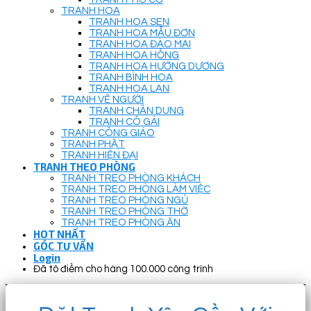
TRANH HOA
TRANH HOA SEN
TRANH HOA MẪU ĐƠN
TRANH HOA ĐÀO MAI
TRANH HOA HỒNG
TRANH HOA HƯỚNG DƯƠNG
TRANH BÌNH HOA
TRANH HOA LAN
TRANH VẼ NGƯỜI
TRANH CHÂN DUNG
TRANH CÔ GÁI
TRANH CÔNG GIÁO
TRANH PHẬT
TRANH HIỆN ĐẠI
TRANH THEO PHÒNG
TRANH TREO PHÒNG KHÁCH
TRANH TREO PHÒNG LÀM VIỆC
TRANH TREO PHÒNG NGỦ
TRANH TREO PHÒNG THỜ
TRANH TREO PHÒNG ĂN
HOT NHẤT
GÓC TƯ VẤN
Login
Đã tô điểm cho hàng 100.000 công trình