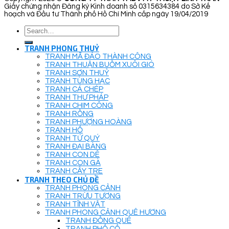
Giấy chứng nhận Đăng ký Kinh doanh số 0315634384 do Sở Kế
hoạch và Đầu tư Thành phố Hồ Chí Minh cấp ngày 19/04/2019
Search
for:
TRANH PHONG THUỶ
TRANH MÃ ĐÁO THÀNH CÔNG
TRANH THUẬN BUỒM XUÔI GIÓ
TRANH SƠN THUỶ
TRANH TÙNG HẠC
TRANH CÁ CHÉP
TRANH THƯ PHÁP
TRANH CHIM CÔNG
TRANH RỒNG
TRANH PHƯỢNG HOÀNG
TRANH HỔ
TRANH TỨ QUÝ
TRANH ĐẠI BÀNG
TRANH CON DÊ
TRANH CON GÀ
TRANH CÂY TRE
TRANH THEO CHỦ ĐỀ
TRANH PHONG CẢNH
TRANH TRỪU TƯỢNG
TRANH TĨNH VẬT
TRANH PHONG CẢNH QUÊ HƯƠNG
TRANH ĐỒNG QUÊ
TRANH PHỐ CỔ