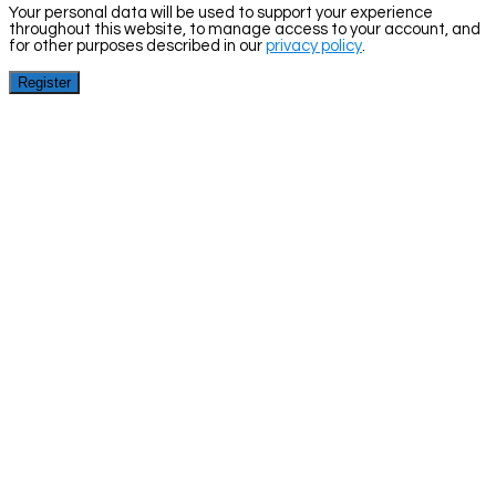
Your personal data will be used to support your experience
throughout this website, to manage access to your account, and
for other purposes described in our
privacy policy
.
Register