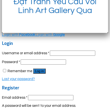
Đặt Tranh Yêu Cầu Với
Linh Art Gallery Qua
Login with
Facebook
Login with
Google
Login
Username or email address
*
Password
*
Remember me
Log in
Lost your password?
Register
Email address
*
A password will be sent to your email address.