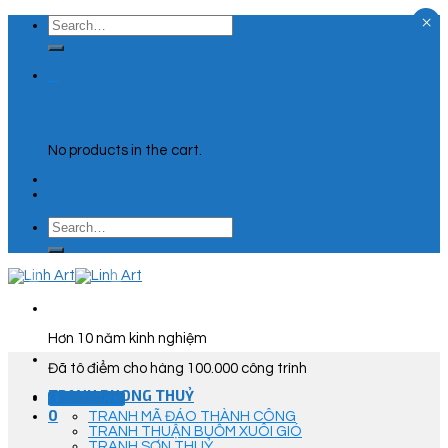
×
Skip
Search
to
for:
content
0
Cart
No products in the cart.
Search
for:
Hơn 10 năm kinh nghiệm
Đã tô điểm cho hàng 100.000 công trình
TRANH PHONG THUỶ
Góc Tư Vấn
0
TRANH MÃ ĐÁO THÀNH CÔNG
TRANH THUẬN BUỒM XUÔI GIÓ
TRANH SƠN THUỶ