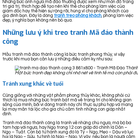
Những bức ảnh ngựa mã đáo thường được xem như món đồ trang
trí giá trị, thích hợp để tạo nên khí thế cho phòng làm việc của
giám đốc hay thể hiện sự rộng rãi, hùng vĩ cho phòng khách của
gia đình bạn. Đây là dòng
tranh treo phòng khách
, phòng làm việc
đẹp, ý nghĩa bạn không nên bỏ qua.
Những lưu ý khi treo tranh Mã đáo thành
công
Mẫu tranh mã đáo thành công là bức tranh phong thủy, vì vậy
trước khi mua bạn cần lưu ý những điều cấm kỵ như sau:
Một bức tranh đẹp không chỉ nhờ nét vẽ tinh tế mà còn phải đư
Tránh xung khắc về tuổi
Cũng giống với những vật phẩm phong thủy khác, không phải cứ
thích là mua những bức tranh bát mã về trang trí cho không gian
sống của mình, bởi vì dòng tranh này chỉ thực sự phù hợp và mang
lại may mắn tài lộc cho gia chủ cầm tinh những con giáp nhất
định.
Tranh mã đáo thành công là tranh về những chú ngựa, mà bộ ba
tam hợp với ngựa, hay Ngọ trong 12 con giáp đó chính là Dần –
Ngọ – Tuất. Còn bộ tứ hành xung đó là Tý – Ngọ, Mẹo – Dậu và lục
hại là Ngọ – Sửu, tự hình là Ngọ – Ngọ. Vì vậy, nếu bạn là người cầm