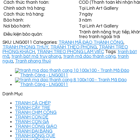
Cách thức thanh toán:
COD (Thanh toán khi nhận hà
Chính sách trả hàng:
Tại Linh Art Gallery
Cách thức trả hàng:
7 ngày
Bảo hành:
3 năm
Nơi bảo hành:
Tại Linh Art Gallery
Tránh ánh nắng trực tiếp, khô
Điều kiện bảo quản:
treo tranh ngoài trời
SKU:
LNG0011
Categories:
TRANH MÃ ĐÁO THÀNH CÔNG
,
TRANH PHONG THUỶ
,
TRANH THEO PHÒNG
,
TRANH TREO
PHÒNG KHÁCH
,
TRANH TREO PHÒNG LÀM VIỆC
Tags:
tranh bát
mã
,
tranh bát mã truy phong
,
tranh mã đáo thành công
,
tranh
ngựa
,
Tranh phong thuỷ
Danh Mục
TRANH CÁ CHÉP
TRANH CÂY TRE
TRANH CHIM CÔNG
TRANH CON DÊ
TRANH CON GÀ
TRANH CÔNG GIÁO
TRANH ĐẠI BÀNG
TRANH ĐỒNG QUÊ