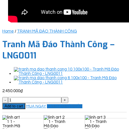
Home
/
TRANH MÃ ĐÁO THÀNH CÔNG
Tranh Mã Đáo Thành Công –
LNG0011
2.450.000
₫
Tranh
Mã
Add to cart
MUA NGAY
ĐẶT THEO YÊU CẦU
Đáo
Thành
Công
-
LNG0011