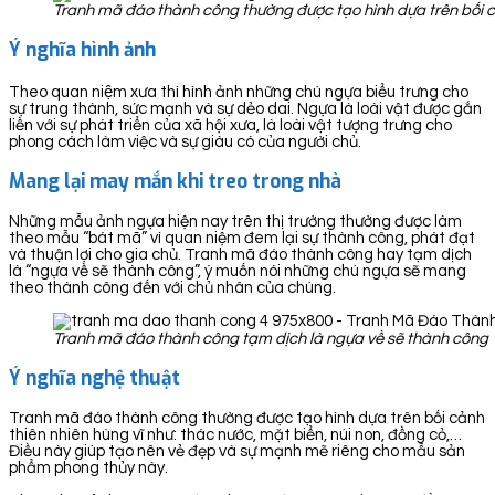
Tranh mã đáo thành công thường được tạo hình dựa trên bối c
Ý nghĩa hình ảnh
Theo quan niệm xưa thì hình ảnh những chú ngựa biểu trưng cho
sự trung thành, sức mạnh và sự dẻo dai. Ngựa là loài vật được gắn
liền với sự phát triển của xã hội xưa, là loài vật tượng trưng cho
phong cách làm việc và sự giàu có của người chủ.
Mang lại may mắn khi treo trong nhà
Những mẫu ảnh ngựa hiện nay trên thị trường thường được làm
theo mẫu “bát mã” vì quan niệm đem lại sự thành công, phát đạt
và thuận lợi cho gia chủ. Tranh mã đáo thành công hay tạm dịch
là “ngựa về sẽ thành công”, ý muốn nói những chú ngựa sẽ mang
theo thành công đến với chủ nhân của chúng.
Tranh mã đáo thành công tạm dịch là ngựa về sẽ thành công
Ý nghĩa nghệ thuật
Tranh mã đáo thành công thường được tạo hình dựa trên bối cảnh
thiên nhiên hùng vĩ như: thác nước, mặt biển, núi non, đồng cỏ,…
Điều này giúp tạo nên vẻ đẹp và sự mạnh mẽ riêng cho mẫu sản
phẩm phong thủy này.