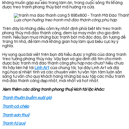
không muốn gặp xui xẻo trong làm ăn, trong cuộc sống thì không
được treo tranh phong thủy bát mã hướng ra cửa.
Lựa chọn hướng treo tranh mã đáo thành công phù hợp
Trên đây là những điều cấm kỵ nhất định phải biết khi treo tranh
phong thủy mã đáo thành công, đem lại may mắn cho gia đình
mình. Nếu bạn mua những bức tranh bát mã độc đáo, ấn tượng để
trang trí nhà, để làm mới không gian hay làm quà biếu cực kỳ ý
nghĩa.
Hy vọng qua bài viết trên bạn đã hiểu được ý nghĩa của dòng tranh
treo tường phòng thủy này. Vậy bạn và gia đình đã tìm cho mình
được bức tranh mã đáo thành công phù hợp nào chưa? Nếu chưa
thì hãy liên hệ tới
Linh Art
của chúng tôi, tại đây Linh Art với đội
ngũ họa sĩ nhiệt tình và các chuyên viên tư vấn tận tâm luôn sẵn
sàng tư vấn cho quý khách hàng những bộ sưu tập các mẫu tranh
mã đáo thành công đẹp nhất, mới nhất và hot nhất.
Xem thêm các dòng tranh phong thuỷ kích tài lộc khác:
Tranh thuận buồm xuôi gió
Tranh cá chép
Tranh sơn thuỷ
Tranh tứ quý