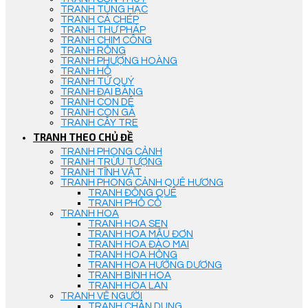
TRANH TÙNG HẠC
TRANH CÁ CHÉP
TRANH THƯ PHÁP
TRANH CHIM CÔNG
TRANH RỒNG
TRANH PHƯỢNG HOÀNG
TRANH HỔ
TRANH TỨ QUÝ
TRANH ĐẠI BÀNG
TRANH CON DÊ
TRANH CON GÀ
TRANH CÂY TRE
TRANH THEO CHỦ ĐỀ
TRANH PHONG CẢNH
TRANH TRỪU TƯỢNG
TRANH TĨNH VẬT
TRANH PHONG CẢNH QUÊ HƯƠNG
TRANH ĐỒNG QUÊ
TRANH PHỐ CỔ
TRANH HOA
TRANH HOA SEN
TRANH HOA MẪU ĐƠN
TRANH HOA ĐÀO MAI
TRANH HOA HỒNG
TRANH HOA HƯỚNG DƯƠNG
TRANH BÌNH HOA
TRANH HOA LAN
TRANH VẼ NGƯỜI
TRANH CHÂN DUNG