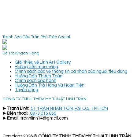
Tranh Sơn Dầu Trần Phú Trên Social
Hỗ Trợ Khách Hàng
Giới thiệu về Linh Art Gallery
Hướng dẫn mua hàng
Chính sách bảo vệ thông tin cá nhân của người tiêu dùng
Hướng Dẫn Thanh Toán
Chính sách bảo hành
Hướng Dẫn Trả Hàng Và Hoàn Tiền
Tuyển dụng
CÔNG TY TNHH TMDV MỸ THUẬT LINH TRẦN
►
Tranh Linh
:
51 TRẦN NHÂN TÔN, P.9, Q.5, TP. HCM
►
Điện thoại
:
0973 015 055
►
Email
: tranhlinh14@gmail.com
Copyright 2026 ©
CÔNG TY TNHH TMDV MỸ THUẬT LINH TRẦN