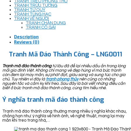
TRANH TREO PHÒNG THỜ
TRANH TRỪU TƯỢNG
TRANH TỨ QUÝ
TRANH TÙNG HẠC
TRANH VẼ NGƯỜI
TRANH CHÂN DUNG
TRANH CÔ GÁI
Description
Reviews (0)
Tranh Mã Đáo Thành Công – LNG0011
Tranh mã đáo thành công
từ lâu đã để lại nhiều dấu ấn trong lòng
mỗi gia đình Việt. Không chỉ mang vẻ đẹp hùng vĩ mà bức tranh
còn đem lại may mắn, sự phát đạt, giàu sang và sung túc cho gia
chủ. Tuy nhiên vì đây là
tranh phong thủy
nên cũng có những
nguyên tắc và cấm kỵ khi treo. Sau đây là bài viết những điều cần
biết ở bức tranh mã đáo thành công, cùng tìm hiểu nhé.
Ý nghĩa tranh mã đáo thành công
Tranh mã đáo thành công thường mang nhiều ý nghĩa khác nhau,
chẳng hạn như: ý nghĩa về hình ảnh, về nghệ thuật, mang lại may
mắn khi treo trong nhà,…