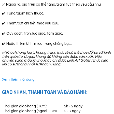
✅ Ngoài ra, giá trên có thể tăng/giảm tuỳ theo yêu cầu như:
✔️ Tăng/giảm kích thước.
✔️ Thêm/bớt chi tiết theo yêu cầu.
✔️ Quy cách: tròn, lục giác, tam giác.
✔️ Hoặc thêm kính, mica trong chống bụi…
✅
Khách hàng lưu ý: Khung tranh thực tế có thể thay đổi so với hình
trên website, do loại khung đó không còn được sản xuất. Việc
chuyển sang mẫu khung khác chỉ được Linh Art Gallery thực hiện
khi có sự thống nhất từ Khách Hàng.
Xem thêm nội dung
GIAO NHẬN, THANH TOÁN VÀ BẢO HÀNH:
Thời gian giao hàng (HCM):
2h - 2 ngày
Thời gian giao hàng (ngoài HCM):
2 - 7 ngày