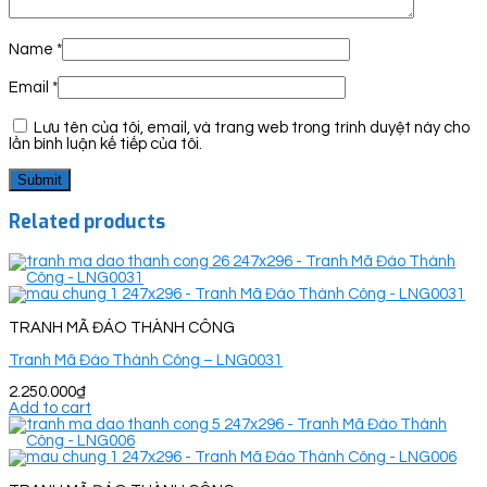
Name
*
Email
*
Lưu tên của tôi, email, và trang web trong trình duyệt này cho
lần bình luận kế tiếp của tôi.
Related products
TRANH MÃ ĐÁO THÀNH CÔNG
Tranh Mã Đáo Thành Công – LNG0031
2.250.000
₫
Add to cart