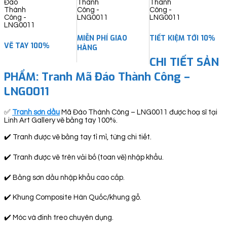
quantity
MIỄN PHÍ GIAO
TIẾT KIỆM TỚI 10%
VẼ TAY 100%
HÀNG
CHI TIẾT SẢN
PHẨM: Tranh Mã Đáo Thành Công –
LNG0011
✅
Tranh sơn dầu
Mã Đáo Thành Công – LNG0011 được hoạ sĩ tại
Linh Art Gallery vẽ bằng tay 100%.
✔️ Tranh được vẽ bằng tay tỉ mỉ, từng chi tiết.
✔️ Tranh được vẽ trên vải bố (toan vẽ) nhập khẩu.
✔️ Bằng sơn dầu nhập khẩu cao cấp.
✔️ Khung Composite Hàn Quốc/khung gỗ.
✔️ Móc và đinh treo chuyên dụng.