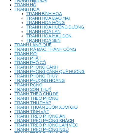
TRANH HIỆN ĐẠI
TRANH HỔ
TRANH HOA
TRANH BÌNH HOA
TRANH HOA ĐÀO MAI
TRANH HOA HỒNG
TRANH HOA HƯỚNG DƯƠNG
TRANH HOA LAN
TRANH HOA MẪU ĐƠN
TRANH HOA SEN
TRANH LÀNG QUÊ
TRANH MÃ ĐÁO THÀNH CÔNG
TRANH MỚI
TRANH PHẬT
TRANH PHỐ CỔ
TRANH PHONG CẢNH
TRANH PHONG CẢNH QUÊ HƯƠNG
TRANH PHONG THUỶ
TRANH PHƯỢNG HOÀNG
TRANH RỒNG
TRANH SƠN THUỶ
TRANH THEO CHỦ ĐỀ
TRANH THEO PHÒNG
TRANH THƯ PHÁP
TRANH THUẬN BUỒM XUÔI GIÓ
TRANH TĨNH VẬT
TRANH TREO PHÒNG ĂN
TRANH TREO PHÒNG KHÁCH
TRANH TREO PHÒNG LÀM VIỆC
TRANH TREO PHÒNG NGỦ