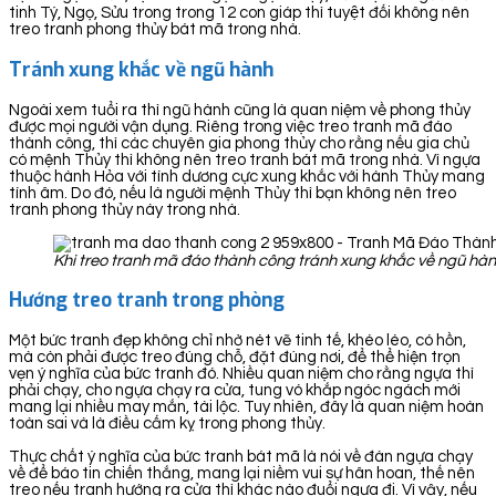
tinh Tý, Ngọ, Sửu trong trong 12 con giáp thì tuyệt đối không nên
treo tranh phong thủy bát mã trong nhà.
Tránh xung khắc về ngũ hành
Ngoài xem tuổi ra thì ngũ hành cũng là quan niệm về phong thủy
được mọi người vận dụng. Riêng trong việc treo tranh mã đáo
thành công, thì các chuyên gia phong thủy cho rằng nếu gia chủ
có mệnh Thủy thì không nên treo tranh bát mã trong nhà. Vì ngựa
thuộc hành Hỏa với tính dương cực xung khắc với hành Thủy mang
tính âm. Do đó, nếu là người mệnh Thủy thì bạn không nên treo
tranh phong thủy này trong nhà.
Khi treo tranh mã đáo thành công tránh xung khắc về ngũ hà
Hướng treo tranh trong phòng
Một bức tranh đẹp không chỉ nhờ nét vẽ tinh tế, khéo léo, có hồn,
mà còn phải được treo đúng chỗ, đặt đúng nơi, để thể hiện trọn
vẹn ý nghĩa của bức tranh đó. Nhiều quan niệm cho rằng ngựa thì
phải chạy, cho ngựa chạy ra cửa, tung vó khắp ngóc ngách mới
mang lại nhiều may mắn, tài lộc. Tuy nhiên, đây là quan niệm hoàn
toàn sai và là điều cấm kỵ trong phong thủy.
Thực chất ý nghĩa của bức tranh bát mã là nói về đàn ngựa chạy
về để báo tin chiến thắng, mang lại niềm vui sự hân hoan, thế nên
treo nếu tranh hướng ra cửa thì khác nào đuổi ngựa đi. Vì vậy, nếu