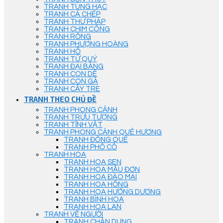
TRANH TÙNG HẠC
TRANH CÁ CHÉP
TRANH THƯ PHÁP
TRANH CHIM CÔNG
TRANH RỒNG
TRANH PHƯỢNG HOÀNG
TRANH HỔ
TRANH TỨ QUÝ
TRANH ĐẠI BÀNG
TRANH CON DÊ
TRANH CON GÀ
TRANH CÂY TRE
TRANH THEO CHỦ ĐỀ
TRANH PHONG CẢNH
TRANH TRỪU TƯỢNG
TRANH TĨNH VẬT
TRANH PHONG CẢNH QUÊ HƯƠNG
TRANH ĐỒNG QUÊ
TRANH PHỐ CỔ
TRANH HOA
TRANH HOA SEN
TRANH HOA MẪU ĐƠN
TRANH HOA ĐÀO MAI
TRANH HOA HỒNG
TRANH HOA HƯỚNG DƯƠNG
TRANH BÌNH HOA
TRANH HOA LAN
TRANH VẼ NGƯỜI
TRANH CHÂN DUNG