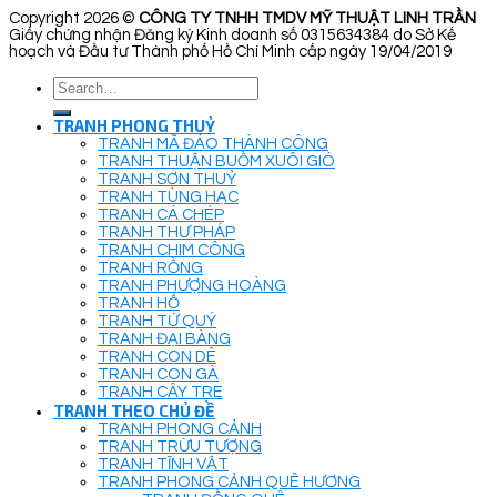
Copyright 2026 ©
CÔNG TY TNHH TMDV MỸ THUẬT LINH TRẦN
Giấy chứng nhận Đăng ký Kinh doanh số 0315634384 do Sở Kế
hoạch và Đầu tư Thành phố Hồ Chí Minh cấp ngày 19/04/2019
Search
for:
TRANH PHONG THUỶ
TRANH MÃ ĐÁO THÀNH CÔNG
TRANH THUẬN BUỒM XUÔI GIÓ
TRANH SƠN THUỶ
TRANH TÙNG HẠC
TRANH CÁ CHÉP
TRANH THƯ PHÁP
TRANH CHIM CÔNG
TRANH RỒNG
TRANH PHƯỢNG HOÀNG
TRANH HỔ
TRANH TỨ QUÝ
TRANH ĐẠI BÀNG
TRANH CON DÊ
TRANH CON GÀ
TRANH CÂY TRE
TRANH THEO CHỦ ĐỀ
TRANH PHONG CẢNH
TRANH TRỪU TƯỢNG
TRANH TĨNH VẬT
TRANH PHONG CẢNH QUÊ HƯƠNG