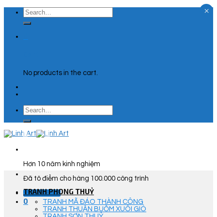
×
Skip
Search
to
for:
content
0
Cart
No products in the cart.
Search
for:
Hơn 10 năm kinh nghiệm
Đã tô điểm cho hàng 100.000 công trình
TRANH PHONG THUỶ
Góc Tư Vấn
0
TRANH MÃ ĐÁO THÀNH CÔNG
TRANH THUẬN BUỒM XUÔI GIÓ
TRANH SƠN THUỶ