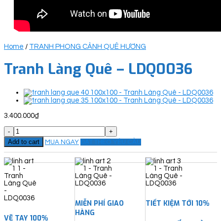
Home
/
TRANH PHONG CẢNH QUÊ HƯƠNG
Tranh Làng Quê – LDQ0036
3.400.000
₫
Tranh
Làng
Add to cart
MUA NGAY
ĐẶT THEO YÊU CẦU
Quê
-
LDQ0036
quantity
MIỄN PHÍ GIAO
TIẾT KIỆM TỚI 10%
HÀNG
VẼ TAY 100%