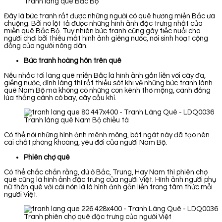
Tranh làng quê Bắc Bộ
Đây là bức tranh rất được những người có quê hương miền Bắc ưa
chuộng. Bởi nó lột tả được những hình ảnh đặc trưng nhất của
miền quê Bắc Bộ. Tuy nhiên bức tranh cũng gây tiếc nuối cho
người chơi bởi thiếu mất hình ảnh giếng nước, nơi sinh hoạt cộng
đồng của người nông dân.
Bức tranh hoàng hôn trên quê
Nếu nhắc tới làng quê miền Bắc là hình ảnh gắn liền với cây đa,
giếng nước, đình làng thì rất thiếu sót khi vẽ những bức tranh lành
quê Nam Bộ mà không có những con kênh thơ mộng, cánh đồng
lúa thẳng cánh cò bay, cây cầu khỉ.
Tranh làng quê Nam Bộ chiều tà
Có thể nói những hình ảnh mênh mông, bát ngát này đã tạo nên
cái chất phóng khoáng, yêu đời của người Nam Bộ.
Phiên chợ quê
Có thể chắc chắn rằng, dù ở Bắc, Trung, Hay Nam thì phiên chợ
quê cũng là hình ảnh đặc trưng của người Việt. Hình ảnh người phụ
nữ thôn quê với cái nón lá là hình ảnh gắn liền trong tâm thức mỗi
người Việt.
Tranh phiên chợ quê đặc trưng của người Việt