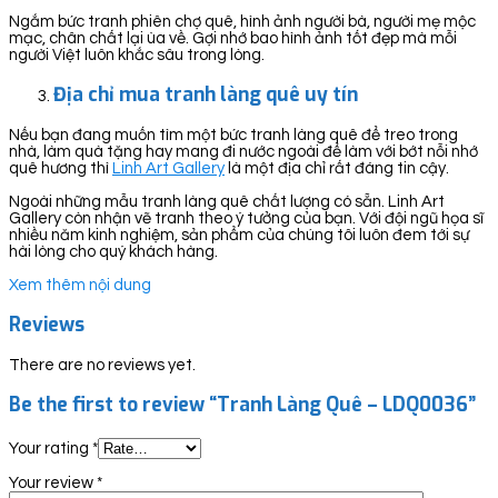
Ngắm bức tranh phiên chợ quê, hình ảnh người bà, người mẹ mộc
mạc, chân chất lại ùa về. Gợi nhớ bao hình ảnh tốt đẹp mà mỗi
người Việt luôn khắc sâu trong lòng.
Địa chỉ mua tranh làng quê uy tín
Nếu bạn đang muốn tìm một bức tranh làng quê để treo trong
nhà, làm quà tặng hay mang đi nước ngoài để làm với bớt nỗi nhớ
quê hương thì
Linh Art Gallery
là một địa chỉ rất đáng tin cậy.
Ngoài những mẫu tranh làng quê chất lượng có sẵn. Linh Art
Gallery còn nhận vẽ tranh theo ý tưởng của bạn. Với đội ngũ họa sĩ
nhiều năm kinh nghiệm, sản phẩm của chúng tôi luôn đem tới sự
hài lòng cho quý khách hàng.
Xem thêm nội dung
Reviews
There are no reviews yet.
Be the first to review “Tranh Làng Quê – LDQ0036”
Your rating
*
Your review
*