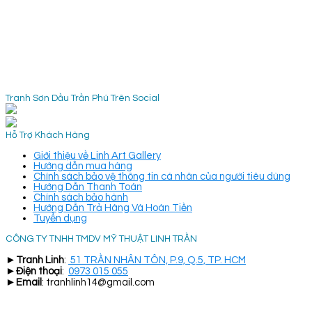
Tranh Sơn Dầu Trần Phú Trên Social
Hỗ Trợ Khách Hàng
Giới thiệu về Linh Art Gallery
Hướng dẫn mua hàng
Chính sách bảo vệ thông tin cá nhân của người tiêu dùng
Hướng Dẫn Thanh Toán
Chính sách bảo hành
Hướng Dẫn Trả Hàng Và Hoàn Tiền
Tuyển dụng
CÔNG TY TNHH TMDV MỸ THUẬT LINH TRẦN
►
Tranh Linh
:
51 TRẦN NHÂN TÔN, P.9, Q.5, TP. HCM
►
Điện thoại
:
0973 015 055
►
Email
: tranhlinh14@gmail.com