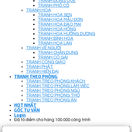
TRANH ĐỒNG QUÊ
TRANH PHỐ CỔ
TRANH HOA
TRANH HOA SEN
TRANH HOA MẪU ĐƠN
TRANH HOA ĐÀO MAI
TRANH HOA HỒNG
TRANH HOA HƯỚNG DƯƠNG
TRANH BÌNH HOA
TRANH HOA LAN
TRANH VẼ NGƯỜI
TRANH CHÂN DUNG
TRANH CÔ GÁI
TRANH CÔNG GIÁO
TRANH PHẬT
TRANH HIỆN ĐẠI
TRANH THEO PHÒNG
TRANH TREO PHÒNG KHÁCH
TRANH TREO PHÒNG LÀM VIỆC
TRANH TREO PHÒNG NGỦ
TRANH TREO PHÒNG THỜ
TRANH TREO PHÒNG ĂN
HOT NHẤT
GÓC TƯ VẤN
Login
Đã tô điểm cho hàng 100.000 công trình