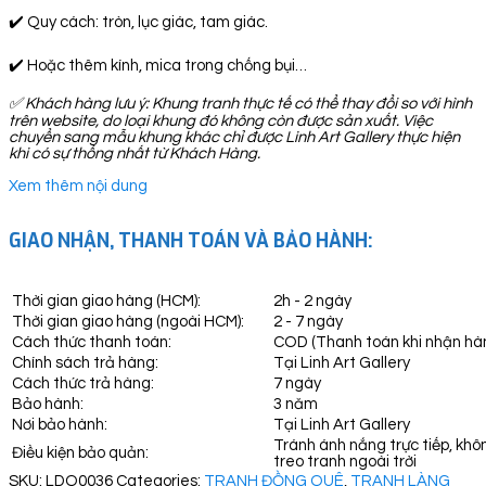
✔️ Quy cách: tròn, lục giác, tam giác.
✔️ Hoặc thêm kính, mica trong chống bụi…
✅
Khách hàng lưu ý: Khung tranh thực tế có thể thay đổi so với hình
trên website, do loại khung đó không còn được sản xuất. Việc
chuyển sang mẫu khung khác chỉ được Linh Art Gallery thực hiện
khi có sự thống nhất từ Khách Hàng.
Xem thêm nội dung
GIAO NHẬN, THANH TOÁN VÀ BẢO HÀNH:
Thời gian giao hàng (HCM):
2h - 2 ngày
Thời gian giao hàng (ngoài HCM):
2 - 7 ngày
Cách thức thanh toán:
COD (Thanh toán khi nhận hà
Chính sách trả hàng:
Tại Linh Art Gallery
Cách thức trả hàng:
7 ngày
Bảo hành:
3 năm
Nơi bảo hành:
Tại Linh Art Gallery
Tránh ánh nắng trực tiếp, khô
Điều kiện bảo quản:
treo tranh ngoài trời
SKU:
LDQ0036
Categories:
TRANH ĐỒNG QUÊ
,
TRANH LÀNG