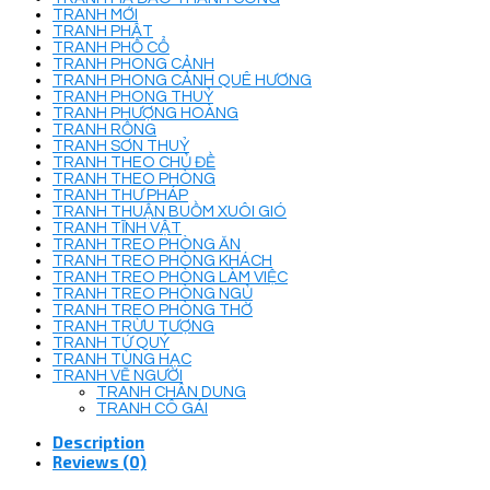
TRANH MỚI
TRANH PHẬT
TRANH PHỐ CỔ
TRANH PHONG CẢNH
TRANH PHONG CẢNH QUÊ HƯƠNG
TRANH PHONG THUỶ
TRANH PHƯỢNG HOÀNG
TRANH RỒNG
TRANH SƠN THUỶ
TRANH THEO CHỦ ĐỀ
TRANH THEO PHÒNG
TRANH THƯ PHÁP
TRANH THUẬN BUỒM XUÔI GIÓ
TRANH TĨNH VẬT
TRANH TREO PHÒNG ĂN
TRANH TREO PHÒNG KHÁCH
TRANH TREO PHÒNG LÀM VIỆC
TRANH TREO PHÒNG NGỦ
TRANH TREO PHÒNG THỜ
TRANH TRỪU TƯỢNG
TRANH TỨ QUÝ
TRANH TÙNG HẠC
TRANH VẼ NGƯỜI
TRANH CHÂN DUNG
TRANH CÔ GÁI
Description
Reviews (0)