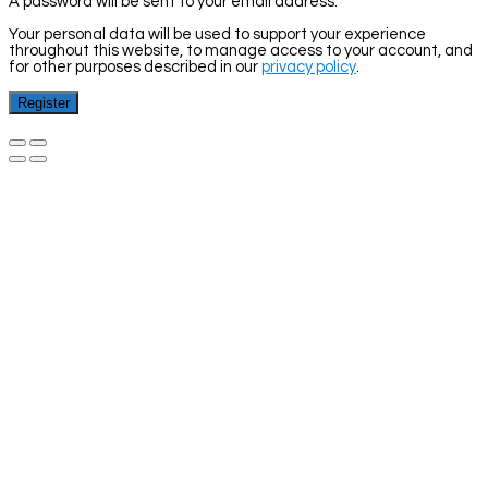
A password will be sent to your email address.
Your personal data will be used to support your experience
throughout this website, to manage access to your account, and
for other purposes described in our
privacy policy
.
Register