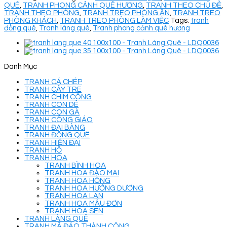
QUÊ
,
TRANH PHONG CẢNH QUÊ HƯƠNG
,
TRANH THEO CHỦ ĐỀ
,
TRANH THEO PHÒNG
,
TRANH TREO PHÒNG ĂN
,
TRANH TREO
PHÒNG KHÁCH
,
TRANH TREO PHÒNG LÀM VIỆC
Tags:
tranh
đồng quê
,
Tranh làng quê
,
Tranh phong cảnh quê hương
Danh Mục
TRANH CÁ CHÉP
TRANH CÂY TRE
TRANH CHIM CÔNG
TRANH CON DÊ
TRANH CON GÀ
TRANH CÔNG GIÁO
TRANH ĐẠI BÀNG
TRANH ĐỒNG QUÊ
TRANH HIỆN ĐẠI
TRANH HỔ
TRANH HOA
TRANH BÌNH HOA
TRANH HOA ĐÀO MAI
TRANH HOA HỒNG
TRANH HOA HƯỚNG DƯƠNG
TRANH HOA LAN
TRANH HOA MẪU ĐƠN
TRANH HOA SEN
TRANH LÀNG QUÊ
TRANH MÃ ĐÁO THÀNH CÔNG