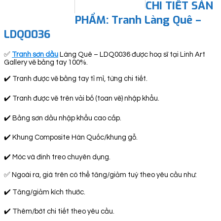
CHI TIẾT SẢN
PHẨM: Tranh Làng Quê –
LDQ0036
✅
Tranh sơn dầu
Làng Quê – LDQ0036 được hoạ sĩ tại Linh Art
Gallery vẽ bằng tay 100%.
✔️ Tranh được vẽ bằng tay tỉ mỉ, từng chi tiết.
✔️ Tranh được vẽ trên vải bố (toan vẽ) nhập khẩu.
✔️ Bằng sơn dầu nhập khẩu cao cấp.
✔️ Khung Composite Hàn Quốc/khung gỗ.
✔️ Móc và đinh treo chuyên dụng.
✅ Ngoài ra, giá trên có thể tăng/giảm tuỳ theo yêu cầu như:
✔️ Tăng/giảm kích thước.
✔️ Thêm/bớt chi tiết theo yêu cầu.