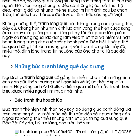
nhìn vào đó, nỗi nhớ quê hương sẽ dâng trào trong tâm trí của mỗi
người. Bởi vì ai trong chúng ta đều có những ký ức tuổi thơ thật
đẹp. Nhất là đối với những thế hệ trước thì hình ảnh cậu bé chăn
trâu, thả diều hay thổi sáo đã đi vào tiềm thức của người Việt.
Không những thế,
tranh làng quê
còn tượng trưng cho sự sung túc,
đầy đủ. Chẳng hạn như hình ảnh lúa chín vàng thể hiện cuộc sống
ấm no hay dòng sông mang dòng chảy tài lộc quanh làng xóm.
Ngay cả những người lao động làm việc miệt mài với niềm vui hân
hoan tượng trưng cho cuộc sống hạnh phúc. Đặc biệt, không thể
bỏ qua những hình ảnh mang giá trị văn hóa như người thầy đồ,
miếu thờ, đình làng trong tín ngưỡng của ông cha ta từ bao đời
nay.
Những bức tranh làng quê đặc trưng
Người chơi
tranh làng quê
cố gắng tìm kiếm cho mình những hình
ảnh gần gũi, thân thương nhất gắn liền với ký ức thật đẹp của
mình. Hãy cùng Linh Art Gallery điểm qua một số mẫu tranh tiêu
biểu, được nhiều người tìm mua nhất nhé.
Bức tranh thu hoạch lúa
Bức tranh thể hiện tinh thần hay say lao động giữa cánh đồng lúa
chín vàng óng ả. Lại một mùa bội thu nữa đến với người nông dân.
Ngoài ra không thể thiếu những chi tiết đặc trưng của vùng quê
Bắc Bộ: Cây đa, luỹ tre làng, con trâu, hồ sen.