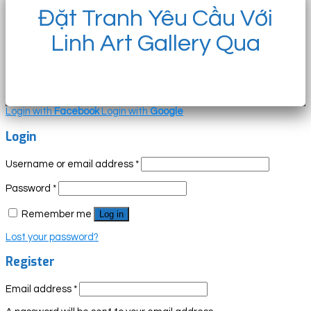
Đặt Tranh Yêu Cầu Với
Linh Art Gallery Qua
Login with
Facebook
Login with
Google
Login
Username or email address
*
Password
*
Remember me
Log in
Lost your password?
Register
Email address
*