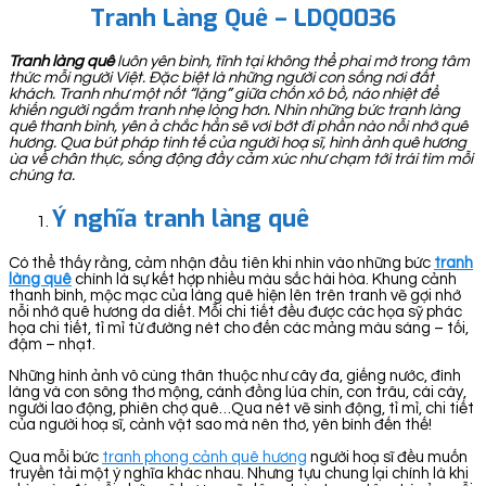
Tranh Làng Quê – LDQ0036
Tranh làng quê
luôn yên bình, tĩnh tại không thể phai mờ trong tâm
thức mỗi người Việt. Đặc biệt là những người con sống nơi đất
khách. Tranh như một nốt “lặng” giữa chốn xô bồ, náo nhiệt để
khiến người ngắm tranh nhẹ lòng hơn. Nhìn những bức tranh làng
quê thanh bình, yên ả chắc hẳn sẽ vơi bớt đi phần nào nỗi nhớ quê
hương. Qua bút pháp tinh tế của người hoạ sĩ, hình ảnh quê hương
ùa về chân thực, sống động đầy cảm xúc như chạm tới trái tim mỗi
chúng ta.
Ý nghĩa tranh làng quê
Có thể thấy rằng, cảm nhận đầu tiên khi nhìn vào những bức
tranh
làng quê
chính là sự kết hợp nhiều màu sắc hài hòa. Khung cảnh
thanh bình, mộc mạc của làng quê hiện lên trên tranh vẽ gợi nhớ
nỗi nhớ quê hương da diết. Mỗi chi tiết đều được các họa sỹ phác
họa chi tiết, tỉ mỉ từ đường nét cho đến các mảng màu sáng – tối,
đậm – nhạt.
Những hình ảnh vô cùng thân thuộc như cây đa, giếng nước, đình
làng và con sông thơ mộng, cánh đồng lúa chín, con trâu, cái cày,
người lao động, phiên chợ quê…Qua nét vẽ sinh động, tỉ mỉ, chi tiết
của người hoạ sĩ, cảnh vật sao mà nên thơ, yên bình đến thế!
Qua mỗi bức
tranh phong cảnh quê hương
người hoạ sĩ đều muốn
truyền tải một ý nghĩa khác nhau. Nhưng tựu chung lại chính là khi