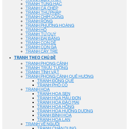
TRANH TÙNG HẠC
TRANH CÁ CHÉP
TRANH THƯ PHÁP
TRANH CHIM CÔNG
TRANH RỒNG
TRANH PHƯỢNG HOÀNG
TRANH HỔ
TRANH TỨ QUÝ
TRANH ĐẠI BÀNG
TRANH CON DÊ
TRANH CON GÀ
TRANH CÂY TRE
TRANH THEO CHỦ ĐỀ
TRANH PHONG CẢNH
TRANH TRỪU TƯỢNG
TRANH TĨNH VẬT
TRANH PHONG CẢNH QUÊ HƯƠNG
TRANH ĐỒNG QUÊ
TRANH PHỐ CỔ
TRANH HOA
TRANH HOA SEN
TRANH HOA MẪU ĐƠN
TRANH HOA ĐÀO MAI
TRANH HOA HỒNG
TRANH HOA HƯỚNG DƯƠNG
TRANH BÌNH HOA
TRANH HOA LAN
TRANH VẼ NGƯỜI
TRANH CHÂN DUNG