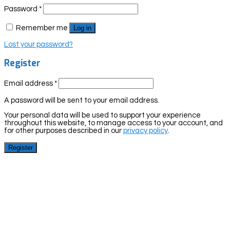
Password
*
Remember me
Log in
Lost your password?
Register
Email address
*
A password will be sent to your email address.
Your personal data will be used to support your experience
throughout this website, to manage access to your account, and
for other purposes described in our
privacy policy
.
Register