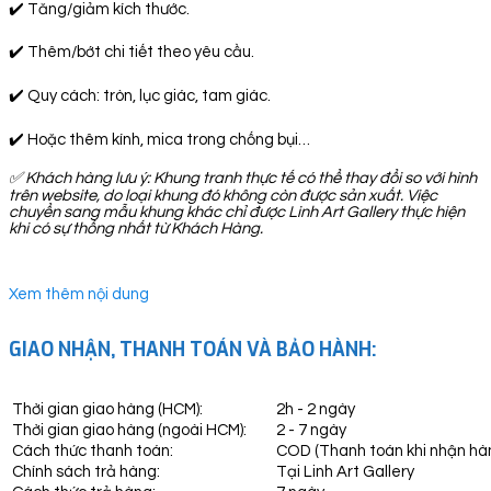
✔️ Tăng/giảm kích thước.
✔️ Thêm/bớt chi tiết theo yêu cầu.
✔️ Quy cách: tròn, lục giác, tam giác.
✔️ Hoặc thêm kính, mica trong chống bụi…
✅
Khách hàng lưu ý: Khung tranh thực tế có thể thay đổi so với hình
trên website, do loại khung đó không còn được sản xuất. Việc
chuyển sang mẫu khung khác chỉ được Linh Art Gallery thực hiện
khi có sự thống nhất từ Khách Hàng.
Xem thêm nội dung
GIAO NHẬN, THANH TOÁN VÀ BẢO HÀNH:
Thời gian giao hàng (HCM):
2h - 2 ngày
Thời gian giao hàng (ngoài HCM):
2 - 7 ngày
Cách thức thanh toán:
COD (Thanh toán khi nhận hà
Chính sách trả hàng:
Tại Linh Art Gallery