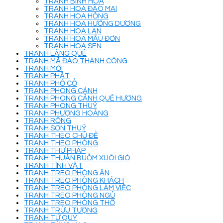
TRANH BÌNH HOA
TRANH HOA ĐÀO MAI
TRANH HOA HỒNG
TRANH HOA HƯỚNG DƯƠNG
TRANH HOA LAN
TRANH HOA MẪU ĐƠN
TRANH HOA SEN
TRANH LÀNG QUÊ
TRANH MÃ ĐÁO THÀNH CÔNG
TRANH MỚI
TRANH PHẬT
TRANH PHỐ CỔ
TRANH PHONG CẢNH
TRANH PHONG CẢNH QUÊ HƯƠNG
TRANH PHONG THUỶ
TRANH PHƯỢNG HOÀNG
TRANH RỒNG
TRANH SƠN THUỶ
TRANH THEO CHỦ ĐỀ
TRANH THEO PHÒNG
TRANH THƯ PHÁP
TRANH THUẬN BUỒM XUÔI GIÓ
TRANH TĨNH VẬT
TRANH TREO PHÒNG ĂN
TRANH TREO PHÒNG KHÁCH
TRANH TREO PHÒNG LÀM VIỆC
TRANH TREO PHÒNG NGỦ
TRANH TREO PHÒNG THỜ
TRANH TRỪU TƯỢNG
TRANH TỨ QUÝ