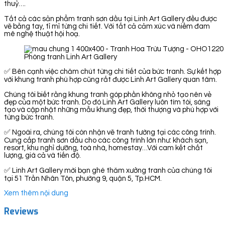
thuỷ….
Tất cả các sản phẩm tranh sơn dầu tại Linh Art Gallery đều được
vẽ bằng tay, tỉ mỉ từng chi tiết. Với tất cả cảm xúc và niềm đam
mê nghệ thuật hội hoạ.
Phòng tranh Linh Art Gallery
✅ Bên cạnh việc chăm chút từng chi tiết của bức tranh. Sự kết hợp
với khung tranh phù hợp cũng rất được Linh Art Gallery quan tâm.
Chúng tôi biết rằng khung tranh góp phần không nhỏ tạo nên vẻ
đẹp của một bức tranh. Do đó Linh Art Gallery luôn tìm tòi, sáng
tạo và cập nhật những mẫu khung đẹp, thời thượng và phù hợp với
từng bức tranh.
✅ Ngoài ra, chúng tôi còn nhận vẽ tranh tường tại các công trình.
Cung cấp tranh sơn dầu cho các công trình lớn như: khách sạn,
resort, khu nghỉ dưỡng, toà nhà, homestay…Với cam kết chất
lượng, giá cả và tiến độ.
✅ Linh Art Gallery mời bạn ghé thăm xưởng tranh của chúng tôi
tại 51 Trần Nhân Tôn, phường 9, quận 5, Tp.HCM.
Xem thêm nội dung
Reviews