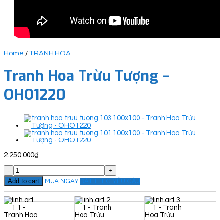
Home
/
TRANH HOA
Tranh Hoa Trừu Tượng –
OHO1220
2.250.000
₫
Tranh
Hoa
Add to cart
MUA NGAY
ĐẶT THEO YÊU CẦU
Trừu
Tượng
-
OHO1220
quantity