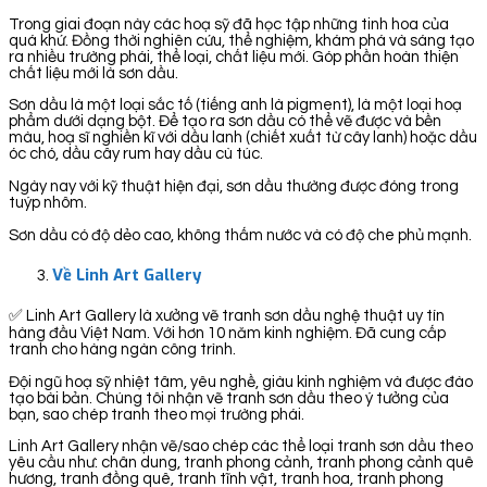
Trong giai đoạn này các hoạ sỹ đã học tập những tinh hoa của
quá khứ. Đồng thời nghiên cứu, thể nghiệm, khám phá và sáng tạo
ra nhiều trường phái, thể loại, chất liệu mới. Góp phần hoàn thiện
chất liệu mới là sơn dầu.
Sơn dầu là một loại sắc tố (tiếng anh là pigment), là một loại hoạ
phẩm dưới dạng bột. Để tạo ra sơn dầu có thể vẽ được và bền
màu, hoạ sĩ nghiền kĩ với dầu lanh (chiết xuất từ cây lanh) hoặc dầu
óc chó, dầu cây rum hay dầu cù túc.
Ngày nay với kỹ thuật hiện đại, sơn dầu thường được đóng trong
tuýp nhôm.
Sơn dầu có độ dẻo cao, không thấm nước và có độ che phủ mạnh.
Về Linh Art Gallery
✅ Linh Art Gallery là xưởng vẽ tranh sơn dầu nghệ thuật uy tín
hàng đầu Việt Nam. Với hơn 10 năm kinh nghiệm. Đã cung cấp
tranh cho hàng ngàn công trình.
Đội ngũ hoạ sỹ nhiệt tâm, yêu nghề, giàu kinh nghiệm và được đào
tạo bài bản. Chúng tôi nhận vẽ tranh sơn dầu theo ý tưởng của
bạn, sao chép tranh theo mọi trường phái.
Linh Art Gallery nhận vẽ/sao chép các thể loại tranh sơn dầu theo
yêu cầu như: chân dung, tranh phong cảnh, tranh phong cảnh quê
hương, tranh đồng quê, tranh tĩnh vật, tranh hoa, tranh phong