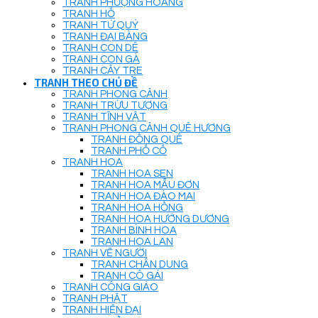
TRANH PHƯỢNG HOÀNG
TRANH HỔ
TRANH TỨ QUÝ
TRANH ĐẠI BÀNG
TRANH CON DÊ
TRANH CON GÀ
TRANH CÂY TRE
TRANH THEO CHỦ ĐỀ
TRANH PHONG CẢNH
TRANH TRỪU TƯỢNG
TRANH TĨNH VẬT
TRANH PHONG CẢNH QUÊ HƯƠNG
TRANH ĐỒNG QUÊ
TRANH PHỐ CỔ
TRANH HOA
TRANH HOA SEN
TRANH HOA MẪU ĐƠN
TRANH HOA ĐÀO MAI
TRANH HOA HỒNG
TRANH HOA HƯỚNG DƯƠNG
TRANH BÌNH HOA
TRANH HOA LAN
TRANH VẼ NGƯỜI
TRANH CHÂN DUNG
TRANH CÔ GÁI
TRANH CÔNG GIÁO
TRANH PHẬT
TRANH HIỆN ĐẠI