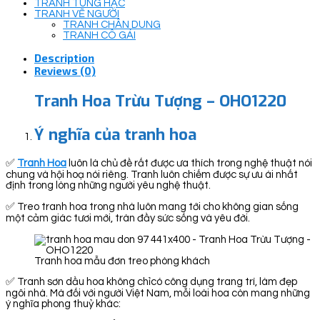
TRANH TÙNG HẠC
TRANH VẼ NGƯỜI
TRANH CHÂN DUNG
TRANH CÔ GÁI
Description
Reviews (0)
Tranh Hoa Trừu Tượng – OHO1220
Ý nghĩa của tranh hoa
✅
Tranh Hoa
luôn là chủ đề rất được ưa thích trong nghệ thuật nói
chung và hội hoạ nói riêng. Tranh luôn chiếm được sự ưu ái nhất
định trong lòng những người yêu nghệ thuật.
✅ Treo tranh hoa trong nhà luôn mang tới cho không gian sống
một cảm giác tươi mới, tràn đầy sức sống và yêu đời.
Tranh hoa mẫu đơn treo phòng khách
✅ Tranh sơn dầu hoa không chỉcó công dụng trang trí, làm đẹp
ngôi nhà. Mà đối với người Việt Nam, mỗi loài hoa còn mang những
ý nghĩa phong thuỷ khác: