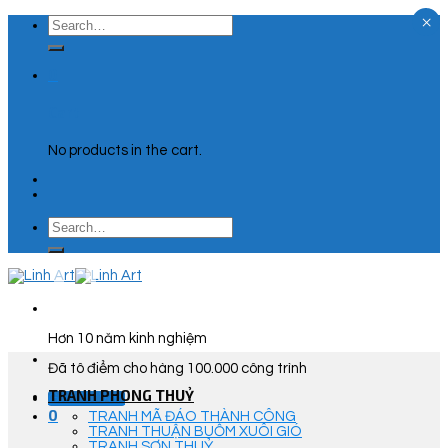
×
Skip
Search
to
for:
content
0
Cart
No products in the cart.
Search
for:
Hơn 10 năm kinh nghiệm
Đã tô điểm cho hàng 100.000 công trình
TRANH PHONG THUỶ
Góc Tư Vấn
0
TRANH MÃ ĐÁO THÀNH CÔNG
TRANH THUẬN BUỒM XUÔI GIÓ
TRANH SƠN THUỶ