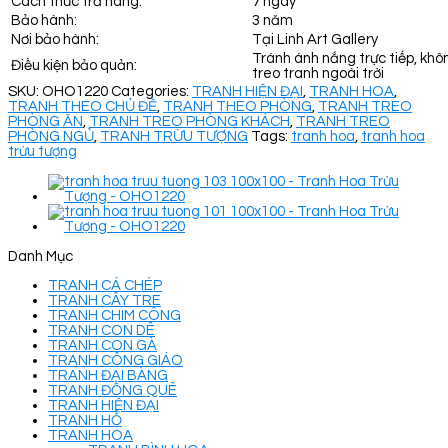
Cách thức trả hàng:
7 ngày
Bảo hành:
3 năm
Nơi bảo hành:
Tại Linh Art Gallery
Tránh ánh nắng trực tiếp, khô
Điều kiện bảo quản:
treo tranh ngoài trời
SKU:
OHO1220
Categories:
TRANH HIỆN ĐẠI
,
TRANH HOA
,
TRANH THEO CHỦ ĐỀ
,
TRANH THEO PHÒNG
,
TRANH TREO
PHÒNG ĂN
,
TRANH TREO PHÒNG KHÁCH
,
TRANH TREO
PHÒNG NGỦ
,
TRANH TRỪU TƯỢNG
Tags:
tranh hoa
,
tranh hoa
trừu tượng
Danh Mục
TRANH CÁ CHÉP
TRANH CÂY TRE
TRANH CHIM CÔNG
TRANH CON DÊ
TRANH CON GÀ
TRANH CÔNG GIÁO
TRANH ĐẠI BÀNG
TRANH ĐỒNG QUÊ
TRANH HIỆN ĐẠI
TRANH HỔ
TRANH HOA