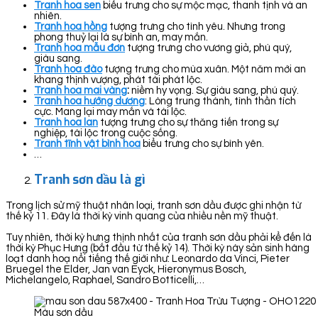
Tranh hoa sen
biểu trưng cho sự mộc mạc, thanh tịnh và an
nhiên.
Tranh hoa hồng
tượng trưng cho tình yêu. Nhưng trong
phong thuỷ lại là sự bình an, may mắn.
Tranh hoa mẫu đơn
tượng trưng cho vương giả, phú quý,
giàu sang.
Tranh hoa đào
tượng trưng cho mùa xuân. Một năm mới an
khang thịnh vượng, phát tài phát lộc.
Tranh hoa mai vàng
:
niềm hy vọng. Sự giàu sang, phú quý.
Tranh hoa hướng dương
: Lòng trung thành, tình thần tích
cực. Mang lại may mắn và tài lộc.
Tranh hoa lan
tượng trưng cho sự thăng tiến trong sự
nghiệp, tài lộc trong cuộc sống.
Tranh tĩnh vật bình hoa
biểu trưng cho sự bình yên.
…
Tranh sơn dầu là gì
Trong lịch sử mỹ thuật nhân loại, tranh sơn dầu được ghi nhận từ
thế kỷ 11. Đây là thời kỳ vinh quang của nhiều nền mỹ thuật.
Tuy nhiên, thời kỳ hưng thịnh nhất của tranh sơn dầu phải kể đến là
thời kỳ Phục Hưng (bắt đầu từ thế kỷ 14). Thời kỳ này sản sinh hàng
loạt danh hoạ nổi tiếng thế giới như: Leonardo da Vinci, Pieter
Bruegel the Elder, Jan van Eyck, Hieronymus Bosch,
Michelangelo, Raphael, Sandro Botticelli,…
Màu sơn dầu