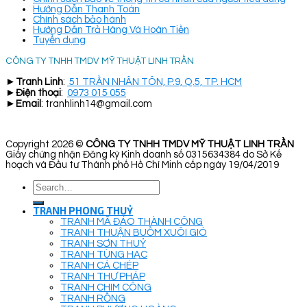
Hướng Dẫn Thanh Toán
Chính sách bảo hành
Hướng Dẫn Trả Hàng Và Hoàn Tiền
Tuyển dụng
CÔNG TY TNHH TMDV MỸ THUẬT LINH TRẦN
►
Tranh Linh
:
51 TRẦN NHÂN TÔN, P.9, Q.5, TP. HCM
►
Điện thoại
:
0973 015 055
►
Email
: tranhlinh14@gmail.com
Copyright 2026 ©
CÔNG TY TNHH TMDV MỸ THUẬT LINH TRẦN
Giấy chứng nhận Đăng ký Kinh doanh số 0315634384 do Sở Kế
hoạch và Đầu tư Thành phố Hồ Chí Minh cấp ngày 19/04/2019
Search
for:
TRANH PHONG THUỶ
TRANH MÃ ĐÁO THÀNH CÔNG
TRANH THUẬN BUỒM XUÔI GIÓ
TRANH SƠN THUỶ
TRANH TÙNG HẠC
TRANH CÁ CHÉP
TRANH THƯ PHÁP
TRANH CHIM CÔNG
TRANH RỒNG