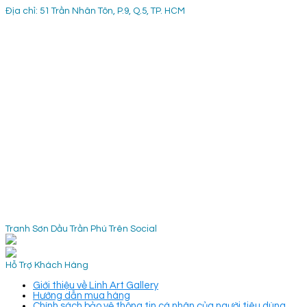
Địa chỉ: 51 Trần Nhân Tôn, P.9, Q.5, TP. HCM
Tranh Sơn Dầu Trần Phú Trên Social
Hỗ Trợ Khách Hàng
Giới thiệu về Linh Art Gallery
Hướng dẫn mua hàng
Chính sách bảo vệ thông tin cá nhân của người tiêu dùng