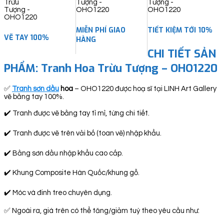
MIỄN PHÍ GIAO
TIẾT KIỆM TỚI 10%
VẼ TAY 100%
HÀNG
CHI TIẾT SẢN
PHẨM:
Tranh Hoa Trừu Tượng – OHO1220
✅
Tranh sơn dầu
hoa
– OHO1220 được hoạ sĩ tại LINH Art Gallery
vẽ bằng tay 100%.
✔️ Tranh được vẽ bằng tay tỉ mỉ, từng chi tiết.
✔️ Tranh được vẽ trên vải bố (toan vẽ) nhập khẩu.
✔️ Bằng sơn dầu nhập khẩu cao cấp.
✔️ Khung Composite Hàn Quốc/khung gỗ.
✔️ Móc và đinh treo chuyên dụng.
✅ Ngoài ra, giá trên có thể tăng/giảm tuỳ theo yêu cầu như: