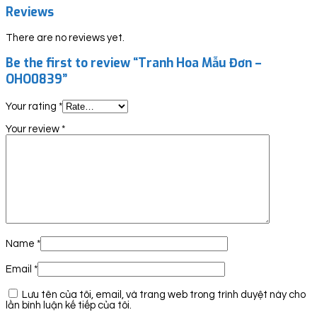
Reviews
There are no reviews yet.
Be the first to review “Tranh Hoa Mẫu Đơn –
OHO0839”
Your rating
*
Your review
*
Name
*
Email
*
Lưu tên của tôi, email, và trang web trong trình duyệt này cho
lần bình luận kế tiếp của tôi.