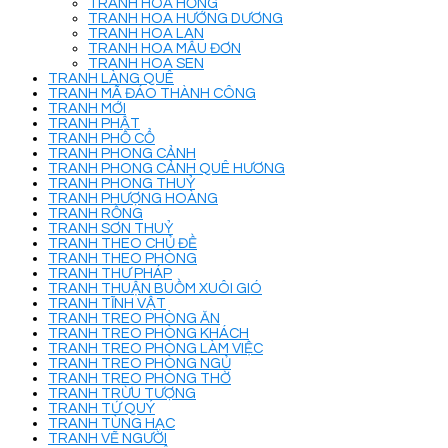
TRANH HOA HỒNG
TRANH HOA HƯỚNG DƯƠNG
TRANH HOA LAN
TRANH HOA MẪU ĐƠN
TRANH HOA SEN
TRANH LÀNG QUÊ
TRANH MÃ ĐÁO THÀNH CÔNG
TRANH MỚI
TRANH PHẬT
TRANH PHỐ CỔ
TRANH PHONG CẢNH
TRANH PHONG CẢNH QUÊ HƯƠNG
TRANH PHONG THUỶ
TRANH PHƯỢNG HOÀNG
TRANH RỒNG
TRANH SƠN THUỶ
TRANH THEO CHỦ ĐỀ
TRANH THEO PHÒNG
TRANH THƯ PHÁP
TRANH THUẬN BUỒM XUÔI GIÓ
TRANH TĨNH VẬT
TRANH TREO PHÒNG ĂN
TRANH TREO PHÒNG KHÁCH
TRANH TREO PHÒNG LÀM VIỆC
TRANH TREO PHÒNG NGỦ
TRANH TREO PHÒNG THỜ
TRANH TRỪU TƯỢNG
TRANH TỨ QUÝ
TRANH TÙNG HẠC
TRANH VẼ NGƯỜI