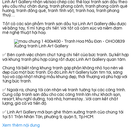
Linh Art Gallery nhận vẽ/sao chép các thể loại tranh sơn dầu theo
yêu cầu như: chân dung, tranh phong cảnh, tranh phong cảnh quê
hương, tranh đồng quê, tranh tĩnh vật, tranh hoa, tranh phong
thuỷ….
Tất cả các sản phẩm tranh sơn dầu tại Linh Art Gallery đều được
vẽ bằng tay, tỉ mỉ từng chi tiết. Với tất cả cảm xúc và niềm đam
mê nghệ thuật hội hoạ.
Xưởng tranh Linh Art Gallery
✅ Bên cạnh việc chăm chút từng chi tiết của bức tranh. Sự kết hợp
với khung tranh phù hợp cũng rất được Linh Art Gallery quan tâm.
Chúng tôi biết rằng khung tranh góp phần không nhỏ tạo nên vẻ
đẹp của một bức tranh. Do đó Linh Art Gallery luôn tìm tòi, sáng
tạo và cập nhật những mẫu khung đẹp, thời thượng và phù hợp với
từng bức tranh.
✅ Ngoài ra, chúng tôi còn nhận vẽ tranh tường tại các công trình.
Cung cấp tranh sơn dầu cho các công trình lớn như: khách sạn,
resort, khu nghỉ dưỡng, toà nhà, homestay…Với cam kết chất
lượng, giá cả và tiến độ.
✅ Linh Art Gallery mời bạn ghé thăm xưởng tranh của chúng tôi
tại 51 Trần Nhân Tôn, phường 9, quận 5, Tp.HCM.
Xem thêm nội dung