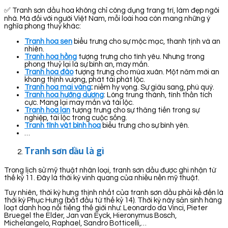
✅ Tranh sơn dầu hoa không chỉ công dụng trang trí, làm đẹp ngôi
nhà. Mà đối với người Việt Nam, mỗi loài hoa còn mang những ý
nghĩa phong thuỷ khác:
Tranh hoa sen
biểu trưng cho sự mộc mạc, thanh tịnh và an
nhiên.
Tranh hoa hồng
tượng trưng cho tình yêu. Nhưng trong
phong thuỷ lại là sự bình an, may mắn.
Tranh hoa đào
tượng trưng cho mùa xuân. Một năm mới an
khang thịnh vượng, phát tài phát lộc.
Tranh hoa mai vàng
:
niềm hy vọng. Sự giàu sang, phú quý.
Tranh hoa hướng dương
: Lòng trung thành, tình thần tích
cực. Mang lại may mắn và tài lộc.
Tranh hoa lan
tượng trưng cho sự thăng tiến trong sự
nghiệp, tài lộc trong cuộc sống.
Tranh tĩnh vật bình hoa
biểu trưng cho sự bình yên.
…
Tranh sơn dầu là gì
Trong lịch sử mỹ thuật nhân loại, tranh sơn dầu được ghi nhận từ
thế kỷ 11. Đây là thời kỳ vinh quang của nhiều nền mỹ thuật.
Tuy nhiên, thời kỳ hưng thịnh nhất của tranh sơn dầu phải kể đến là
thời kỳ Phục Hưng (bắt đầu từ thế kỷ 14). Thời kỳ này sản sinh hàng
loạt danh hoạ nổi tiếng thế giới như: Leonardo da Vinci, Pieter
Bruegel the Elder, Jan van Eyck, Hieronymus Bosch,
Michelangelo, Raphael, Sandro Botticelli,…