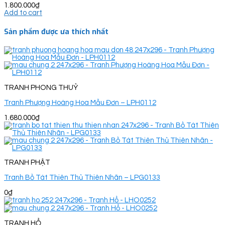
1.800.000
₫
Add to cart
Sản phẩm được ưa thích nhất
TRANH PHONG THUỶ
Tranh Phượng Hoàng Hoa Mẫu Đơn – LPH0112
1.680.000
₫
TRANH PHẬT
Tranh Bồ Tát Thiên Thủ Thiên Nhãn – LPG0133
0
₫
TRANH HỔ