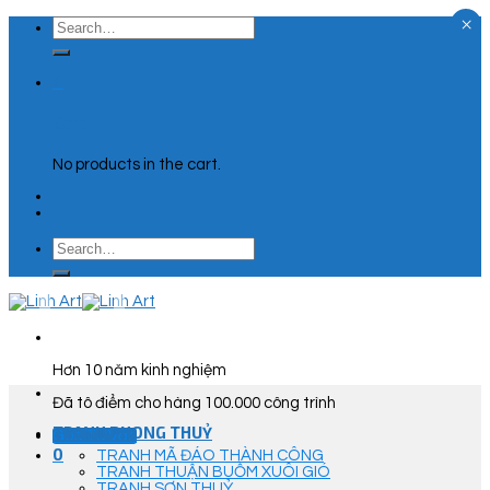
×
Skip
Search
to
for:
content
0
Cart
No products in the cart.
Search
for:
Hơn 10 năm kinh nghiệm
Đã tô điểm cho hàng 100.000 công trình
TRANH PHONG THUỶ
Góc Tư Vấn
0
TRANH MÃ ĐÁO THÀNH CÔNG
TRANH THUẬN BUỒM XUÔI GIÓ
TRANH SƠN THUỶ