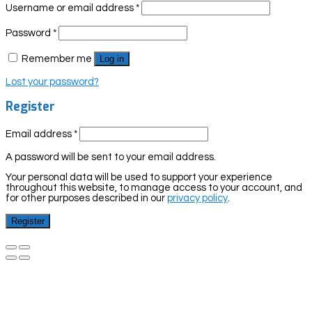
Username or email address
*
Password
*
Remember me
Log in
Lost your password?
Register
Email address
*
A password will be sent to your email address.
Your personal data will be used to support your experience
throughout this website, to manage access to your account, and
for other purposes described in our
privacy policy
.
Register