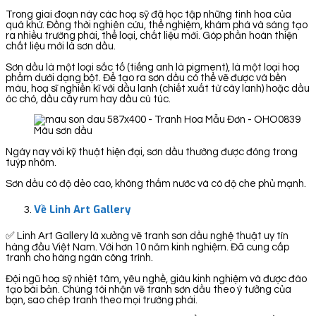
Trong giai đoạn này các hoạ sỹ đã học tập những tinh hoa của
quá khứ. Đồng thời nghiên cứu, thể nghiệm, khám phá và sáng tạo
ra nhiều trường phái, thể loại, chất liệu mới. Góp phần hoàn thiện
chất liệu mới là sơn dầu.
Sơn dầu là một loại sắc tố (tiếng anh là pigment), là một loại hoạ
phẩm dưới dạng bột. Để tạo ra sơn dầu có thể vẽ được và bền
màu, hoạ sĩ nghiền kĩ với dầu lanh (chiết xuất từ cây lanh) hoặc dầu
óc chó, dầu cây rum hay dầu cù túc.
Màu sơn dầu
Ngày nay với kỹ thuật hiện đại, sơn dầu thường được đóng trong
tuýp nhôm.
Sơn dầu có độ dẻo cao, không thấm nước và có độ che phủ mạnh.
Về Linh Art Gallery
✅ Linh Art Gallery là xưởng vẽ tranh sơn dầu nghệ thuật uy tín
hàng đầu Việt Nam. Với hơn 10 năm kinh nghiệm. Đã cung cấp
tranh cho hàng ngàn công trình.
Đội ngũ hoạ sỹ nhiệt tâm, yêu nghề, giàu kinh nghiệm và được đào
tạo bài bản. Chúng tôi nhận vẽ tranh sơn dầu theo ý tưởng của
bạn, sao chép tranh theo mọi trường phái.