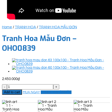
Home
/
TRANH HOA
/
TRANH HOA MẪU ĐƠN
Tranh Hoa Mẫu Đơn –
OHO0839
2.450.000
₫
Tranh
Hoa
Add to cart
MUA NGAY
ĐẶT THEO YÊU CẦU
Mẫu
Đơn
-
OHO0839
quantity