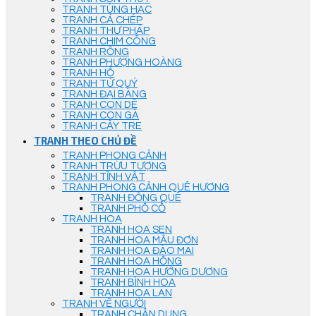
TRANH TÙNG HẠC
TRANH CÁ CHÉP
TRANH THƯ PHÁP
TRANH CHIM CÔNG
TRANH RỒNG
TRANH PHƯỢNG HOÀNG
TRANH HỔ
TRANH TỨ QUÝ
TRANH ĐẠI BÀNG
TRANH CON DÊ
TRANH CON GÀ
TRANH CÂY TRE
TRANH THEO CHỦ ĐỀ
TRANH PHONG CẢNH
TRANH TRỪU TƯỢNG
TRANH TĨNH VẬT
TRANH PHONG CẢNH QUÊ HƯƠNG
TRANH ĐỒNG QUÊ
TRANH PHỐ CỔ
TRANH HOA
TRANH HOA SEN
TRANH HOA MẪU ĐƠN
TRANH HOA ĐÀO MAI
TRANH HOA HỒNG
TRANH HOA HƯỚNG DƯƠNG
TRANH BÌNH HOA
TRANH HOA LAN
TRANH VẼ NGƯỜI
TRANH CHÂN DUNG