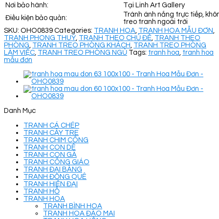
Nơi bảo hành:
Tại Linh Art Gallery
Tránh ánh nắng trực tiếp, khô
Điều kiện bảo quản:
treo tranh ngoài trời
SKU:
OHO0839
Categories:
TRANH HOA
,
TRANH HOA MẪU ĐƠN
,
TRANH PHONG THUỶ
,
TRANH THEO CHỦ ĐỀ
,
TRANH THEO
PHÒNG
,
TRANH TREO PHÒNG KHÁCH
,
TRANH TREO PHÒNG
LÀM VIỆC
,
TRANH TREO PHÒNG NGỦ
Tags:
tranh hoa
,
tranh hoa
mẫu đơn
Danh Mục
TRANH CÁ CHÉP
TRANH CÂY TRE
TRANH CHIM CÔNG
TRANH CON DÊ
TRANH CON GÀ
TRANH CÔNG GIÁO
TRANH ĐẠI BÀNG
TRANH ĐỒNG QUÊ
TRANH HIỆN ĐẠI
TRANH HỔ
TRANH HOA
TRANH BÌNH HOA
TRANH HOA ĐÀO MAI