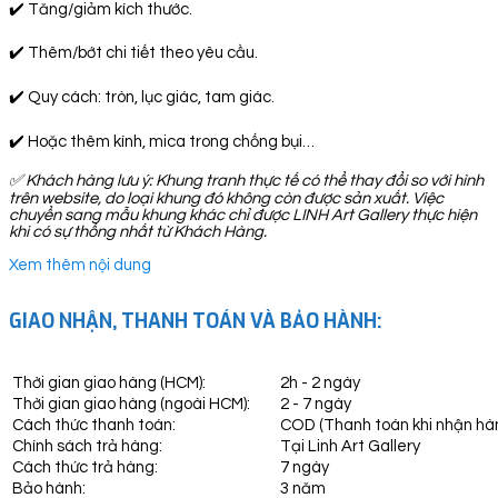
✔️ Tăng/giảm kích thước.
✔️ Thêm/bớt chi tiết theo yêu cầu.
✔️ Quy cách: tròn, lục giác, tam giác.
✔️ Hoặc thêm kính, mica trong chống bụi…
✅
Khách hàng lưu ý: Khung tranh thực tế có thể thay đổi so với hình
trên website, do loại khung đó không còn được sản xuất. Việc
chuyển sang mẫu khung khác chỉ được LINH Art Gallery thực hiện
khi có sự thống nhất từ Khách Hàng.
Xem thêm nội dung
GIAO NHẬN, THANH TOÁN VÀ BẢO HÀNH:
Thời gian giao hàng (HCM):
2h - 2 ngày
Thời gian giao hàng (ngoài HCM):
2 - 7 ngày
Cách thức thanh toán:
COD (Thanh toán khi nhận hà
Chính sách trả hàng:
Tại Linh Art Gallery
Cách thức trả hàng:
7 ngày
Bảo hành:
3 năm