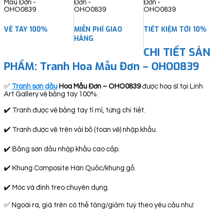
VẼ TAY 100%
MIỄN PHÍ GIAO
TIẾT KIỆM TỚI 10%
HÀNG
CHI TIẾT SẢN
PHẨM:
Tranh Hoa Mẫu Đơn – OHO0839
✅
Tranh sơn dầu
Hoa
Mẫu Đơn – OHO0839
được hoạ sĩ tại Linh
Art Gallery vẽ bằng tay 100%.
✔️ Tranh được vẽ bằng tay tỉ mỉ, từng chi tiết.
✔️ Tranh được vẽ trên vải bố (toan vẽ) nhập khẩu.
✔️ Bằng sơn dầu nhập khẩu cao cấp.
✔️ Khung Composite Hàn Quốc/khung gỗ.
✔️ Móc và đinh treo chuyên dụng.
✅ Ngoài ra, giá trên có thể tăng/giảm tuỳ theo yêu cầu như: