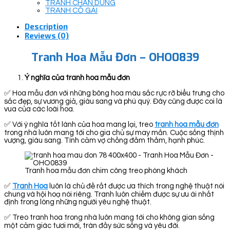
TRANH CHÂN DUNG
TRANH CÔ GÁI
Description
Reviews (0)
Tranh Hoa Mẫu Đơn – OHO0839
Ý nghĩa của tranh hoa mẫu đơn
✅ Hoa mẫu đơn với những bông hoa màu sắc rực rỡ biểu trưng cho
sắc đẹp, sự vương giả, giàu sang và phú quý. Đây cũng được coi là
vua của các loài hoa.
✅ Với ý nghĩa tốt lành của hoa mang lại, treo
tranh hoa mẫu đơn
trong nhà luôn mang tới cho gia chủ sự may mắn. Cuộc sống thịnh
vượng, giàu sang. Tình cảm vợ chồng đằm thắm, hạnh phúc.
Tranh hoa mẫu đơn chim công treo phòng khách
✅
Tranh Hoa
luôn là chủ đề rất được ưa thích trong nghệ thuật nói
chung và hội hoạ nói riêng. Tranh luôn chiếm được sự ưu ái nhất
định trong lòng những người yêu nghệ thuật.
✅ Treo tranh hoa trong nhà luôn mang tới cho không gian sống
một cảm giác tươi mới, tràn đầy sức sống và yêu đời.