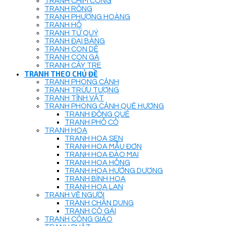
TRANH CHIM CÔNG
TRANH RỒNG
TRANH PHƯỢNG HOÀNG
TRANH HỔ
TRANH TỨ QUÝ
TRANH ĐẠI BÀNG
TRANH CON DÊ
TRANH CON GÀ
TRANH CÂY TRE
TRANH THEO CHỦ ĐỀ
TRANH PHONG CẢNH
TRANH TRỪU TƯỢNG
TRANH TĨNH VẬT
TRANH PHONG CẢNH QUÊ HƯƠNG
TRANH ĐỒNG QUÊ
TRANH PHỐ CỔ
TRANH HOA
TRANH HOA SEN
TRANH HOA MẪU ĐƠN
TRANH HOA ĐÀO MAI
TRANH HOA HỒNG
TRANH HOA HƯỚNG DƯƠNG
TRANH BÌNH HOA
TRANH HOA LAN
TRANH VẼ NGƯỜI
TRANH CHÂN DUNG
TRANH CÔ GÁI
TRANH CÔNG GIÁO