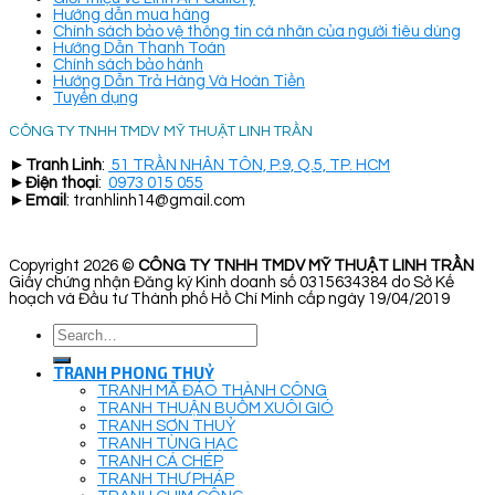
Hướng dẫn mua hàng
Chính sách bảo vệ thông tin cá nhân của người tiêu dùng
Hướng Dẫn Thanh Toán
Chính sách bảo hành
Hướng Dẫn Trả Hàng Và Hoàn Tiền
Tuyển dụng
CÔNG TY TNHH TMDV MỸ THUẬT LINH TRẦN
►
Tranh Linh
:
51 TRẦN NHÂN TÔN, P.9, Q.5, TP. HCM
►
Điện thoại
:
0973 015 055
►
Email
: tranhlinh14@gmail.com
Copyright 2026 ©
CÔNG TY TNHH TMDV MỸ THUẬT LINH TRẦN
Giấy chứng nhận Đăng ký Kinh doanh số 0315634384 do Sở Kế
hoạch và Đầu tư Thành phố Hồ Chí Minh cấp ngày 19/04/2019
Search
for:
TRANH PHONG THUỶ
TRANH MÃ ĐÁO THÀNH CÔNG
TRANH THUẬN BUỒM XUÔI GIÓ
TRANH SƠN THUỶ
TRANH TÙNG HẠC
TRANH CÁ CHÉP
TRANH THƯ PHÁP