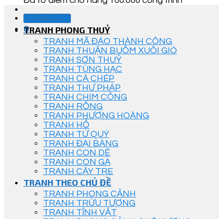
Đã tô điểm cho hàng 100.000 công trình
Góc Tư Vấn
0
TRANH PHONG THUỶ
TRANH MÃ ĐÁO THÀNH CÔNG
TRANH THUẬN BUỒM XUÔI GIÓ
TRANH SƠN THUỶ
TRANH TÙNG HẠC
TRANH CÁ CHÉP
TRANH THƯ PHÁP
TRANH CHIM CÔNG
TRANH RỒNG
TRANH PHƯỢNG HOÀNG
TRANH HỔ
TRANH TỨ QUÝ
TRANH ĐẠI BÀNG
TRANH CON DÊ
TRANH CON GÀ
TRANH CÂY TRE
TRANH THEO CHỦ ĐỀ
TRANH PHONG CẢNH
TRANH TRỪU TƯỢNG
TRANH TĨNH VẬT