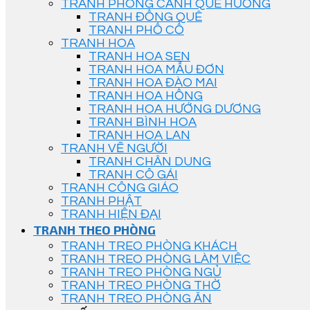
TRANH PHONG CẢNH QUÊ HƯƠNG
TRANH ĐỒNG QUÊ
TRANH PHỐ CỔ
TRANH HOA
TRANH HOA SEN
TRANH HOA MẪU ĐƠN
TRANH HOA ĐÀO MAI
TRANH HOA HỒNG
TRANH HOA HƯỚNG DƯƠNG
TRANH BÌNH HOA
TRANH HOA LAN
TRANH VẼ NGƯỜI
TRANH CHÂN DUNG
TRANH CÔ GÁI
TRANH CÔNG GIÁO
TRANH PHẬT
TRANH HIỆN ĐẠI
TRANH THEO PHÒNG
TRANH TREO PHÒNG KHÁCH
TRANH TREO PHÒNG LÀM VIỆC
TRANH TREO PHÒNG NGỦ
TRANH TREO PHÒNG THỜ
TRANH TREO PHÒNG ĂN