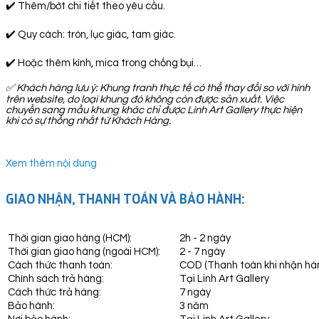
✔️ Thêm/bớt chi tiết theo yêu cầu.
✔️ Quy cách: tròn, lục giác, tam giác.
✔️ Hoặc thêm kính, mica trong chống bụi…
✅
Khách hàng lưu ý: Khung tranh thực tế có thể thay đổi so với hình
trên website, do loại khung đó không còn được sản xuất. Việc
chuyển sang mẫu khung khác chỉ được Linh Art Gallery thực hiện
khi có sự thống nhất từ Khách Hàng.
Xem thêm nội dung
GIAO NHẬN, THANH TOÁN VÀ BẢO HÀNH:
Thời gian giao hàng (HCM):
2h - 2 ngày
Thời gian giao hàng (ngoài HCM):
2 - 7 ngày
Cách thức thanh toán:
COD (Thanh toán khi nhận hà
Chính sách trả hàng:
Tại Linh Art Gallery
Cách thức trả hàng:
7 ngày
Bảo hành:
3 năm