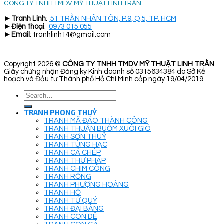
CÔNG TY TNHH TMDV MỸ THUẬT LINH TRẦN
►
Tranh Linh
:
51 TRẦN NHÂN TÔN, P.9, Q.5, TP. HCM
►
Điện thoại
:
0973 015 055
►
Email
: tranhlinh14@gmail.com
Copyright 2026 ©
CÔNG TY TNHH TMDV MỸ THUẬT LINH TRẦN
Giấy chứng nhận Đăng ký Kinh doanh số 0315634384 do Sở Kế
hoạch và Đầu tư Thành phố Hồ Chí Minh cấp ngày 19/04/2019
Search
for:
TRANH PHONG THUỶ
TRANH MÃ ĐÁO THÀNH CÔNG
TRANH THUẬN BUỒM XUÔI GIÓ
TRANH SƠN THUỶ
TRANH TÙNG HẠC
TRANH CÁ CHÉP
TRANH THƯ PHÁP
TRANH CHIM CÔNG
TRANH RỒNG
TRANH PHƯỢNG HOÀNG
TRANH HỔ
TRANH TỨ QUÝ
TRANH ĐẠI BÀNG
TRANH CON DÊ