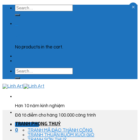
×
Skip
Search
to
for:
content
0
Cart
No products in the cart.
Search
for:
Hơn 10 năm kinh nghiệm
Đã tô điểm cho hàng 100.000 công trình
TRANH PHONG THUỶ
Góc Tư Vấn
0
TRANH MÃ ĐÁO THÀNH CÔNG
TRANH THUẬN BUỒM XUÔI GIÓ
TRANH SƠN THUỶ