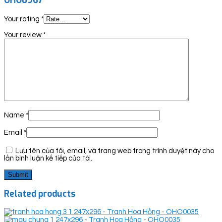
OHO0967”
Your rating
*
Your review
*
Name
*
Email
*
Lưu tên của tôi, email, và trang web trong trình duyệt này cho
lần bình luận kế tiếp của tôi.
Related products