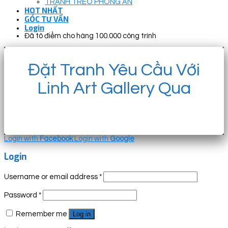
TRANH TREO PHÒNG ĂN
HOT NHẤT
GÓC TƯ VẤN
Login
Đã tô điểm cho hàng 100.000 công trình
Đặt Tranh Yêu Cầu Với
Linh Art Gallery Qua
Login with
Facebook
Login with
Google
Login
Username or email address
*
Password
*
Remember me
Log in