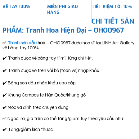
VẼ TAY 100%
MIỄN PHÍ GIAO
TIẾT KIỆM TỚI 10%
HÀNG
CHI TIẾT SẢN
PHẨM:
Tranh Hoa Hiện Đại – OHO0967
✅
Tranh sơn dầu
hoa
– OHO0967 được hoạ sĩ tại LINH Art Gallery
vẽ bằng tay 100%.
✔️ Tranh được vẽ bằng tay tỉ mỉ, từng chi tiết.
✔️ Tranh được vẽ trên vải bố (toan vẽ) nhập khẩu.
✔️ Bằng sơn dầu nhập khẩu cao cấp.
✔️ Khung Composite Hàn Quốc/khung gỗ.
✔️ Móc và đinh treo chuyên dụng.
✅ Ngoài ra, giá trên có thể tăng/giảm tuỳ theo yêu cầu như:
✔️ Tăng/giảm kích thước.