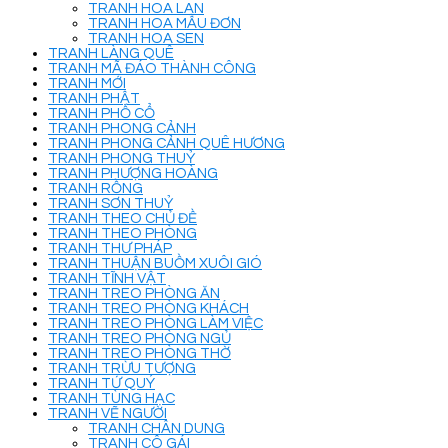
TRANH HOA LAN
TRANH HOA MẪU ĐƠN
TRANH HOA SEN
TRANH LÀNG QUÊ
TRANH MÃ ĐÁO THÀNH CÔNG
TRANH MỚI
TRANH PHẬT
TRANH PHỐ CỔ
TRANH PHONG CẢNH
TRANH PHONG CẢNH QUÊ HƯƠNG
TRANH PHONG THUỶ
TRANH PHƯỢNG HOÀNG
TRANH RỒNG
TRANH SƠN THUỶ
TRANH THEO CHỦ ĐỀ
TRANH THEO PHÒNG
TRANH THƯ PHÁP
TRANH THUẬN BUỒM XUÔI GIÓ
TRANH TĨNH VẬT
TRANH TREO PHÒNG ĂN
TRANH TREO PHÒNG KHÁCH
TRANH TREO PHÒNG LÀM VIỆC
TRANH TREO PHÒNG NGỦ
TRANH TREO PHÒNG THỜ
TRANH TRỪU TƯỢNG
TRANH TỨ QUÝ
TRANH TÙNG HẠC
TRANH VẼ NGƯỜI
TRANH CHÂN DUNG
TRANH CÔ GÁI