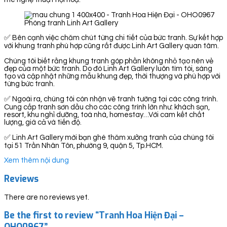
Phòng tranh Linh Art Gallery
✅ Bên cạnh việc chăm chút từng chi tiết của bức tranh. Sự kết hợp
với khung tranh phù hợp cũng rất được Linh Art Gallery quan tâm.
Chúng tôi biết rằng khung tranh góp phần không nhỏ tạo nên vẻ
đẹp của một bức tranh. Do đó Linh Art Gallery luôn tìm tòi, sáng
tạo và cập nhật những mẫu khung đẹp, thời thượng và phù hợp với
từng bức tranh.
✅ Ngoài ra, chúng tôi còn nhận vẽ tranh tường tại các công trình.
Cung cấp tranh sơn dầu cho các công trình lớn như: khách sạn,
resort, khu nghỉ dưỡng, toà nhà, homestay…Với cam kết chất
lượng, giá cả và tiến độ.
✅ Linh Art Gallery mời bạn ghé thăm xưởng tranh của chúng tôi
tại 51 Trần Nhân Tôn, phường 9, quận 5, Tp.HCM.
Xem thêm nội dung
Reviews
There are no reviews yet.
Be the first to review “Tranh Hoa Hiện Đại –