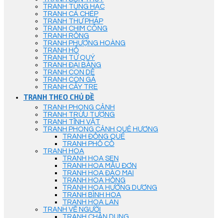
TRANH TÙNG HẠC
TRANH CÁ CHÉP
TRANH THƯ PHÁP
TRANH CHIM CÔNG
TRANH RỒNG
TRANH PHƯỢNG HOÀNG
TRANH HỔ
TRANH TỨ QUÝ
TRANH ĐẠI BÀNG
TRANH CON DÊ
TRANH CON GÀ
TRANH CÂY TRE
TRANH THEO CHỦ ĐỀ
TRANH PHONG CẢNH
TRANH TRỪU TƯỢNG
TRANH TĨNH VẬT
TRANH PHONG CẢNH QUÊ HƯƠNG
TRANH ĐỒNG QUÊ
TRANH PHỐ CỔ
TRANH HOA
TRANH HOA SEN
TRANH HOA MẪU ĐƠN
TRANH HOA ĐÀO MAI
TRANH HOA HỒNG
TRANH HOA HƯỚNG DƯƠNG
TRANH BÌNH HOA
TRANH HOA LAN
TRANH VẼ NGƯỜI
TRANH CHÂN DUNG