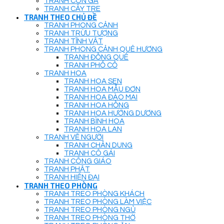
TRANH CON GÀ
TRANH CÂY TRE
TRANH THEO CHỦ ĐỀ
TRANH PHONG CẢNH
TRANH TRỪU TƯỢNG
TRANH TĨNH VẬT
TRANH PHONG CẢNH QUÊ HƯƠNG
TRANH ĐỒNG QUÊ
TRANH PHỐ CỔ
TRANH HOA
TRANH HOA SEN
TRANH HOA MẪU ĐƠN
TRANH HOA ĐÀO MAI
TRANH HOA HỒNG
TRANH HOA HƯỚNG DƯƠNG
TRANH BÌNH HOA
TRANH HOA LAN
TRANH VẼ NGƯỜI
TRANH CHÂN DUNG
TRANH CÔ GÁI
TRANH CÔNG GIÁO
TRANH PHẬT
TRANH HIỆN ĐẠI
TRANH THEO PHÒNG
TRANH TREO PHÒNG KHÁCH
TRANH TREO PHÒNG LÀM VIỆC
TRANH TREO PHÒNG NGỦ
TRANH TREO PHÒNG THỜ