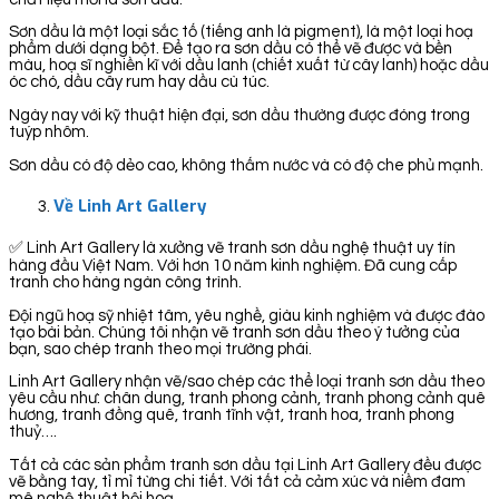
Sơn dầu là một loại sắc tố (tiếng anh là pigment), là một loại hoạ
phẩm dưới dạng bột. Để tạo ra sơn dầu có thể vẽ được và bền
màu, hoạ sĩ nghiền kĩ với dầu lanh (chiết xuất từ cây lanh) hoặc dầu
óc chó, dầu cây rum hay dầu cù túc.
Ngày nay với kỹ thuật hiện đại, sơn dầu thường được đóng trong
tuýp nhôm.
Sơn dầu có độ dẻo cao, không thấm nước và có độ che phủ mạnh.
Về Linh Art Gallery
✅ Linh Art Gallery là xưởng vẽ tranh sơn dầu nghệ thuật uy tín
hàng đầu Việt Nam. Với hơn 10 năm kinh nghiệm. Đã cung cấp
tranh cho hàng ngàn công trình.
Đội ngũ hoạ sỹ nhiệt tâm, yêu nghề, giàu kinh nghiệm và được đào
tạo bài bản. Chúng tôi nhận vẽ tranh sơn dầu theo ý tưởng của
bạn, sao chép tranh theo mọi trường phái.
Linh Art Gallery nhận vẽ/sao chép các thể loại tranh sơn dầu theo
yêu cầu như: chân dung, tranh phong cảnh, tranh phong cảnh quê
hương, tranh đồng quê, tranh tĩnh vật, tranh hoa, tranh phong
thuỷ….
Tất cả các sản phẩm tranh sơn dầu tại Linh Art Gallery đều được
vẽ bằng tay, tỉ mỉ từng chi tiết. Với tất cả cảm xúc và niềm đam
mê nghệ thuật hội hoạ.