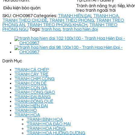
Nơi bảo hành:
Tại Linh Art Gallery
Tránh ánh nắng trực tiếp, khô
Điều kiện bảo quản:
treo tranh ngoài trời
SKU:
OHO0967
Categories:
TRANH HIỆN ĐẠI
,
TRANH HOA
,
TRANH THEO CHỦ ĐỀ
,
TRANH THEO PHÒNG
,
TRANH TREO
PHÒNG ĂN
,
TRANH TREO PHÒNG KHÁCH
,
TRANH TREO
PHÒNG NGỦ
Tags:
tranh hoa
,
tranh hoa hiện đại
Danh Mục
TRANH CÁ CHÉP
TRANH CÂY TRE
TRANH CHIM CÔNG
TRANH CON DÊ
TRANH CON GÀ
TRANH CÔNG GIÁO
TRANH ĐẠI BÀNG
TRANH ĐỒNG QUÊ
TRANH HIỆN ĐẠI
TRANH HỔ
TRANH HOA
TRANH BÌNH HOA
TRANH HOA ĐÀO MAI
TRANH HOA HỒNG
TRANH HOA HƯỚNG DƯƠNG