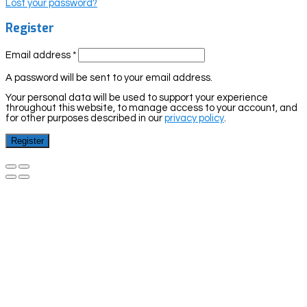
Lost your password?
Register
Email address
*
A password will be sent to your email address.
Your personal data will be used to support your experience
throughout this website, to manage access to your account, and
for other purposes described in our
privacy policy
.
Register