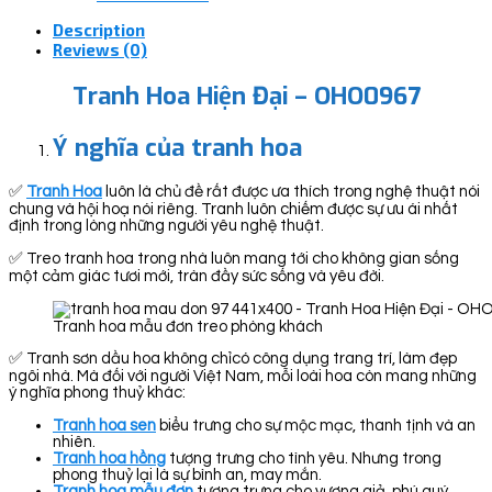
Description
Reviews (0)
Tranh Hoa Hiện Đại – OHO0967
Ý nghĩa của tranh hoa
✅
Tranh Hoa
luôn là chủ đề rất được ưa thích trong nghệ thuật nói
chung và hội hoạ nói riêng. Tranh luôn chiếm được sự ưu ái nhất
định trong lòng những người yêu nghệ thuật.
✅ Treo tranh hoa trong nhà luôn mang tới cho không gian sống
một cảm giác tươi mới, tràn đầy sức sống và yêu đời.
Tranh hoa mẫu đơn treo phòng khách
✅ Tranh sơn dầu hoa không chỉcó công dụng trang trí, làm đẹp
ngôi nhà. Mà đối với người Việt Nam, mỗi loài hoa còn mang những
ý nghĩa phong thuỷ khác:
Tranh hoa sen
biểu trưng cho sự mộc mạc, thanh tịnh và an
nhiên.
Tranh hoa hồng
tượng trưng cho tình yêu. Nhưng trong
phong thuỷ lại là sự bình an, may mắn.
Tranh hoa mẫu đơn
tượng trưng cho vương giả, phú quý,