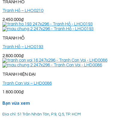
TRANH HỔ
Tranh Hổ – LHO0210
2.450.000
₫
TRANH HỔ
Tranh Hổ – LHO0193
2.800.000
₫
TRANH HIỆN ĐẠI
Tranh Con Voi – LHD0086
1.800.000
₫
Bạn vừa xem
Địa chỉ: 51 Trần Nhân Tôn, P.9, Q.5, TP. HCM