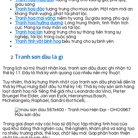
giàu sang.
Tranh hoa đào
tượng trưng cho mùa xuân. Một năm mới an
khang thịnh vượng, phát tài phát lộc.
Tranh hoa mai vàng
:
niềm hy vọng. Sự giàu sang, phú quý.
Tranh hoa hướng dương
: Lòng trung thành, tình thần tích
cực. Mang lại may mắn và tài lộc.
Tranh hoa lan
tượng trưng cho sự thăng tiến trong sự
nghiệp, tài lộc trong cuộc sống.
Tranh tĩnh vật bình hoa
biểu trưng cho sự bình yên.
…
Tranh sơn dầu là gì
Trong lịch sử mỹ thuật nhân loại, tranh sơn dầu được ghi nhận từ
thế kỷ 11. Đây là thời kỳ vinh quang của nhiều nền mỹ thuật.
Tuy nhiên, thời kỳ hưng thịnh nhất của tranh sơn dầu phải kể đến là
thời kỳ Phục Hưng (bắt đầu từ thế kỷ 14). Thời kỳ này sản sinh hàng
loạt danh hoạ nổi tiếng thế giới như: Leonardo da Vinci, Pieter
Bruegel the Elder, Jan van Eyck, Hieronymus Bosch,
Michelangelo, Raphael, Sandro Botticelli,…
Màu sơn dầu
Trong giai đoạn này các hoạ sỹ đã học tập những tinh hoa của
quá khứ. Đồng thời nghiên cứu, thể nghiệm, khám phá và sáng tạo
ra nhiều trường phái, thể loại, chất liệu mới. Góp phần hoàn thiện
chất liệu mới là sơn dầu.