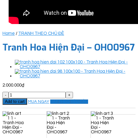
Home
/
TRANH THEO CHỦ ĐỀ
Tranh Hoa Hiện Đại – OHO0967
2.000.000
₫
Tranh
Hoa
Add to cart
MUA NGAY
ĐẶT THEO YÊU CẦU
Hiện
Đại
-
OHO0967
quantity