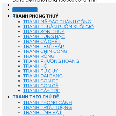
Đã tô điểm cho hàng 100.000 công trình
Góc Tư Vấn
0
TRANH PHONG THUỶ
TRANH MÃ ĐÁO THÀNH CÔNG
TRANH THUẬN BUỒM XUÔI GIÓ
TRANH SƠN THUỶ
TRANH TÙNG HẠC
TRANH CÁ CHÉP
TRANH THƯ PHÁP
TRANH CHIM CÔNG
TRANH RỒNG
TRANH PHƯỢNG HOÀNG
TRANH HỔ
TRANH TỨ QUÝ
TRANH ĐẠI BÀNG
TRANH CON DÊ
TRANH CON GÀ
TRANH CÂY TRE
TRANH THEO CHỦ ĐỀ
TRANH PHONG CẢNH
TRANH TRỪU TƯỢNG
TRANH TĨNH VẬT