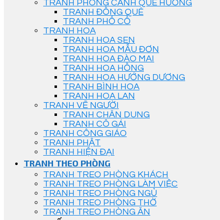
TRANH PHONG CẢNH QUÊ HƯƠNG
TRANH ĐỒNG QUÊ
TRANH PHỐ CỔ
TRANH HOA
TRANH HOA SEN
TRANH HOA MẪU ĐƠN
TRANH HOA ĐÀO MAI
TRANH HOA HỒNG
TRANH HOA HƯỚNG DƯƠNG
TRANH BÌNH HOA
TRANH HOA LAN
TRANH VẼ NGƯỜI
TRANH CHÂN DUNG
TRANH CÔ GÁI
TRANH CÔNG GIÁO
TRANH PHẬT
TRANH HIỆN ĐẠI
TRANH THEO PHÒNG
TRANH TREO PHÒNG KHÁCH
TRANH TREO PHÒNG LÀM VIỆC
TRANH TREO PHÒNG NGỦ
TRANH TREO PHÒNG THỜ
TRANH TREO PHÒNG ĂN