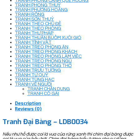
TRANH PHONG CẢNH QUÊ HƯƠNG
TRANH PHONG THUỶ
TRANH PHƯỢNG HOÀNG
TRANH RỒNG
TRANH SƠN THUỶ
TRANH THEO CHỦ ĐỀ
TRANH THEO PHÒNG
TRANH THƯ PHÁP
TRANH THUẬN BUỒM XUÔI GIÓ
TRANH TĨNH VẬT
TRANH TREO PHÒNG ĂN
TRANH TREO PHÒNG KHÁCH
TRANH TREO PHÒNG LÀM VIỆC
TRANH TREO PHÒNG NGỦ
TRANH TREO PHÒNG THỜ
TRANH TRỪU TƯỢNG
TRANH TỨ QUÝ
TRANH TÙNG HẠC
TRANH VẼ NGƯỜI
TRANH CHÂN DUNG
TRANH CÔ GÁI
Description
Reviews (0)
Tranh Đại Bàng – LDB0034
Nếu như hổ được coi là vua của rừng xanh thì chim đại bàng được
coi là vua của bầu trời. Chim đại bàng biểu tượng cho sự dũng