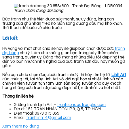
Tranh chân dung đại bàng
Bức tranh như thể hiện được sức mạnh, sự uy dũng, lòng can
trường của chủ nhân treo nó. Sẵn sàng đương đầu mọi khó khăn,
thử thách để bước về phía trước.
Lời kết
Hy vọng với một chút chia sẻ này sẽ giúp bạn chọn được bức
tranh
đại bàng
như ý. Làm cho không gian bạn trưng bày thêm phần
sang trọng, quyền uy. Đồng thời mong những điều tốt đẹp nhất sẽ
đến với bạn như chính ý nghĩa của bức tranh sơn dầu này muốn gửi
gắm.
Nếu bạn chưa chọn được bức tranh như ý thì hãy liên hệ tới
Linh Art
của chúng tôi, tại đây Linh Art với đội ngũ họa sĩ nhiệt tình và các
chuyên viên tư vấn tận tâm luôn sẵn sàng tư vấn cho quý khách
hàng những bức tranh đại bàng đẹp nhất, mới nhất và hot nhất.
Thông tin liên hệ:
Xưởng tranh Linh Art –
tranhsondautranphu.com
Địa chỉ: 51 TRẦN NHÂN TÔN, P.9, Q.5, TP. HCM
Điện thoại: 0973 015 055
Email:
tranhlinh14@gmail.com
Xem thêm nội dung