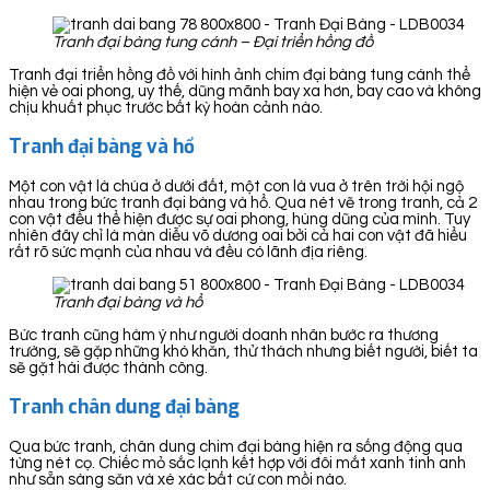
Tranh đại bàng tung cánh – Đại triển hồng đồ
Tranh đại triển hồng đồ với hình ảnh chim đại bàng tung cánh thể
hiện vẻ oai phong, uy thế, dũng mãnh bay xa hơn, bay cao và không
chịu khuất phục trước bất kỳ hoàn cảnh nào.
Tranh đại bàng và hổ
Một con vật là chúa ở dưới đất, một con là vua ở trên trời hội ngộ
nhau trong bức tranh đại bàng và hổ. Qua nét vẽ trong tranh, cả 2
con vật đều thể hiện được sự oai phong, hùng dũng của mình. Tuy
nhiên đây chỉ là màn diễu võ dương oai bởi cả hai con vật đã hiểu
rất rõ sức mạnh của nhau và đều có lãnh địa riêng.
Tranh đại bàng và hổ
Bức tranh cũng hàm ý như người doanh nhân bước ra thương
trường, sẽ gặp những khó khăn, thử thách nhưng biết người, biết ta
sẽ gặt hái được thành công.
Tranh chân dung đại bàng
Qua bức tranh, chân dung chim đại bàng hiện ra sống động qua
từng nét cọ. Chiếc mỏ sắc lạnh kết hợp với đôi mắt xanh tinh anh
như sẵn sàng săn và xé xác bất cứ con mồi nào.