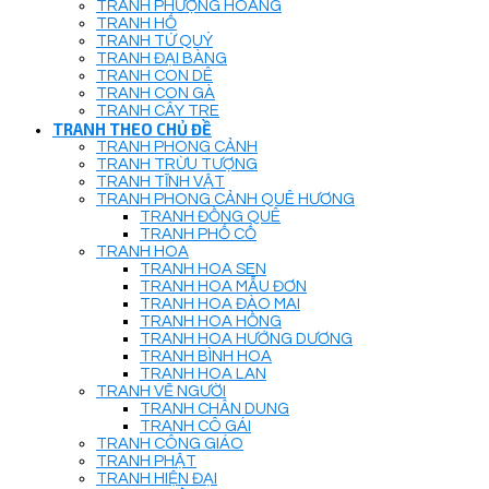
TRANH PHƯỢNG HOÀNG
TRANH HỔ
TRANH TỨ QUÝ
TRANH ĐẠI BÀNG
TRANH CON DÊ
TRANH CON GÀ
TRANH CÂY TRE
TRANH THEO CHỦ ĐỀ
TRANH PHONG CẢNH
TRANH TRỪU TƯỢNG
TRANH TĨNH VẬT
TRANH PHONG CẢNH QUÊ HƯƠNG
TRANH ĐỒNG QUÊ
TRANH PHỐ CỔ
TRANH HOA
TRANH HOA SEN
TRANH HOA MẪU ĐƠN
TRANH HOA ĐÀO MAI
TRANH HOA HỒNG
TRANH HOA HƯỚNG DƯƠNG
TRANH BÌNH HOA
TRANH HOA LAN
TRANH VẼ NGƯỜI
TRANH CHÂN DUNG
TRANH CÔ GÁI
TRANH CÔNG GIÁO
TRANH PHẬT
TRANH HIỆN ĐẠI