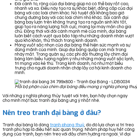
Đôi cánh to, rộng của đại bàng giúp nó có thể bay rất cao,
nhanh và xa. Điều này tạo ra sự khác biệt, đẳng cấp của đại
bàng với các loài chim khác. Nó tuyệt đối không bao giờ
chung đường bay với các loài chim nhỏ khác. Sải cánh đại
bàng bay lượn trên không trung tạo ra nguồn sinh khí tốt,
giúp tạo ra năng lượng tích cực, mang lại may mắn cho gia
chủ. Đồng thời với đôi cánh mạnh mẽ của mình, đại bàng
luôn biết cách vượt qua bão táp như những doanh nhân vượt
qua khó khăn, thử thách trong kinh doanh.
Móng vuốt sắc nhọn của đại bàng thể hiện sức mạnh và sự
dũng mãnh của mình. Giúp đại bàng quắp con mồi trong
nháy mắt. Trong quân sự, các phi đội thường lấy chim đại
bàng làm biểu tượng ngầm ý như những móng vuốt sắc lạnh,
trí mạng vào kẻ thù. Trong kinh doanh, nó như một biểu
trưng cho người doanh nhân chớp lấy cơ hội kinh doanh cho
mình.
Mỗi bộ phận của chim đại bàng đều mang ý nghĩa phong thu
Với những ý nghĩa phong thủy tuyệt vời trên, bạn hãy chọn ngay
cho mình một bức tranh đại bàng ưng ý nhất nhé.
Nên treo tranh đại bàng ở đâu?
Tranh đại bàng là dòng
tranh phong thuỷ
, do đó lựa chọn vị trí treo
tranh phù hợp là điều hết sức quan trọng. Nhằm pháp huy hết công
dụng của tranh, bạn nên treo với đầu chim hướng ra ngoài. Vì đại