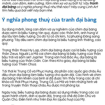
mãnh, can đảm, kiên cường, tầm nhìn xa và sự bất tử. Vậy
tranh
đại bàng
có ý nghĩa phong thuỷ như thế nào? Hãy cùng Linh Art
tìm hiểu qua bài viết này bạn nhé.
Ý nghĩa phong thuỷ của tranh đại bàng
Sự dũng mãnh, lòng can đảm và uy nghiêm của chim đại bàng
được xem là biểu tượng tôn quý, được các thần linh, anh hùng vĩ
đại lấy làm biểu tượng. Do đó từ cổ chí kim, từ phương Đông sang
phương Tây đều xem chim đại bàng là biểu tượng linh thiêng, cao
quý.
Trong thần thoại Hy Lạp, chim đại bàng được coi là biểu tượng của
thần Zeus. Người La Mã coi chim đại bàng là biểu tượng của thần
bầu trời và sấm sét Jupiter. Trong văn hoá Bắc Âu, đại bàng là
biểu tượng của thần Odin. Còn theo Kito giáo, đại bàng là biểu
tượng của Thiên Chúa.
Tới thời kì Trung Cổ và Phục Hưng, đa phần các quốc gia châu Âu
đều chọn đại bàng làm biểu tượng cho quân đội. Các hình vẽ chim
đại bàng trên khiên của binh sĩ đã được tìm thấy trong các di chỉ
khảo cổ thời Phục Hưng, Trung Cổ, La Mã và trên những hình vẽ
trong truyện thần thoại châu Âu được mô phỏng lại.
Ngày nay, biểu tượng đại bàng được sử dụng nhiều trong các cơ
quan hành chính, đơn vị quân đội, trong cả chế độ Dân Chủ và
Quân Chủ. Điển hình như trên Đại Ấn (quốc huy) của Mỹ.