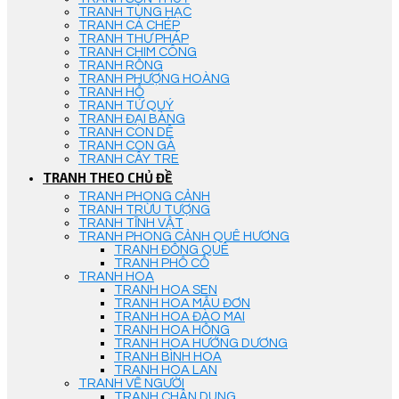
TRANH TÙNG HẠC
TRANH CÁ CHÉP
TRANH THƯ PHÁP
TRANH CHIM CÔNG
TRANH RỒNG
TRANH PHƯỢNG HOÀNG
TRANH HỔ
TRANH TỨ QUÝ
TRANH ĐẠI BÀNG
TRANH CON DÊ
TRANH CON GÀ
TRANH CÂY TRE
TRANH THEO CHỦ ĐỀ
TRANH PHONG CẢNH
TRANH TRỪU TƯỢNG
TRANH TĨNH VẬT
TRANH PHONG CẢNH QUÊ HƯƠNG
TRANH ĐỒNG QUÊ
TRANH PHỐ CỔ
TRANH HOA
TRANH HOA SEN
TRANH HOA MẪU ĐƠN
TRANH HOA ĐÀO MAI
TRANH HOA HỒNG
TRANH HOA HƯỚNG DƯƠNG
TRANH BÌNH HOA
TRANH HOA LAN
TRANH VẼ NGƯỜI
TRANH CHÂN DUNG