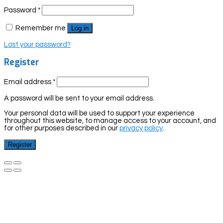
Password
*
Remember me
Log in
Lost your password?
Register
Email address
*
A password will be sent to your email address.
Your personal data will be used to support your experience
throughout this website, to manage access to your account, and
for other purposes described in our
privacy policy
.
Register