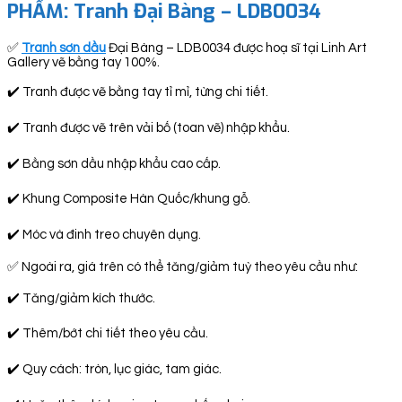
PHẨM: Tranh Đại Bàng – LDB0034
✅
Tranh sơn dầu
Đại Bàng – LDB0034 được hoạ sĩ tại Linh Art
Gallery vẽ bằng tay 100%.
✔️ Tranh được vẽ bằng tay tỉ mỉ, từng chi tiết.
✔️ Tranh được vẽ trên vải bố (toan vẽ) nhập khẩu.
✔️ Bằng sơn dầu nhập khẩu cao cấp.
✔️ Khung Composite Hàn Quốc/khung gỗ.
✔️ Móc và đinh treo chuyên dụng.
✅ Ngoài ra, giá trên có thể tăng/giảm tuỳ theo yêu cầu như:
✔️ Tăng/giảm kích thước.
✔️ Thêm/bớt chi tiết theo yêu cầu.
✔️ Quy cách: tròn, lục giác, tam giác.