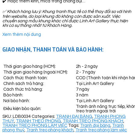
✔️ Hoặc thêm kính, mica trong chống bụi…
✅
Khách hàng lưu ý: Khung tranh thực tế có thể thay đổi so với hình
trên website, do loại khung đó không còn được sản xuất. Việc
chuyển sang mẫu khung khác chỉ được Linh Art Gallery thực hiện
khi có sự thống nhất từ Khách Hàng.
Xem thêm nội dung
GIAO NHẬN, THANH TOÁN VÀ BẢO HÀNH:
Thời gian giao hàng (HCM):
2h - 2 ngày
Thời gian giao hàng (ngoài HCM):
2 - 7 ngày
Cách thức thanh toán:
COD (Thanh toán khi nhận hà
Chính sách trả hàng:
Tại Linh Art Gallery
Cách thức trả hàng:
7 ngày
Bảo hành:
3 năm
Nơi bảo hành:
Tại Linh Art Gallery
Tránh ánh nắng trực tiếp, khô
Điều kiện bảo quản:
treo tranh ngoài trời
SKU:
LDB0034
Categories:
TRANH ĐẠI BÀNG
,
TRANH PHONG
THUỶ
,
TRANH THEO PHÒNG
,
TRANH TREO PHÒNG KHÁCH
,
TRANH TREO PHÒNG LÀM VIỆC
Tags:
Tranh đại bàng
,
Tranh
phong thuỷ
,
Tranh treo phòng khách
,
Tranh treo phòng làm việc