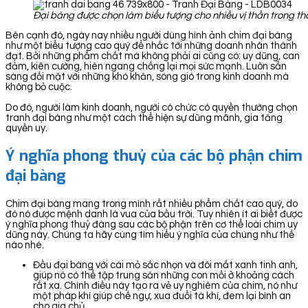
Đại bàng được chọn làm biểu tượng cho nhiều vị thần trong th
Bên cạnh đó, ngày nay nhiều người dùng hình ảnh chim đại bàng
như một biểu tượng cao quý để nhắc tới những doanh nhân thành
đạt. Bởi những phẩm chất mà không phải ai cũng có: uy dũng, can
đảm, kiên cường, hiên ngang chống lại mọi sức mạnh. Luôn sẵn
sàng đối mặt với những khó khăn, sóng gió trong kinh doanh mà
không bỏ cuộc.
Do đó, người làm kinh doanh, người có chức có quyền thường chọn
tranh đại bàng như một cách thể hiện sự dũng mãnh, gia tăng
quyền uy.
Ý nghĩa phong thuỷ của các bộ phận chim
đại bàng
Chim đại bàng mang trong mình rất nhiều phẩm chất cao quý, do
đó nó được mệnh danh là vua của bầu trời. Tuy nhiên ít ai biết được
ý nghĩa phong thuỷ đàng sau các bộ phận trên cơ thể loài chim uy
dũng này. Chúng ta hãy cùng tìm hiểu ý nghĩa của chúng như thế
nào nhé.
Đầu đại bàng với cái mỏ sắc nhọn và đôi mắt xanh tinh anh,
giúp nó có thể tập trung săn những con mồi ở khoảng cách
rất xa. Chính điều này tạo ra vẻ uy nghiêm của chim, nó như
một pháp khí giúp chế ngự, xua đuổi tà khí, đem lại bình an
cho gia chủ.