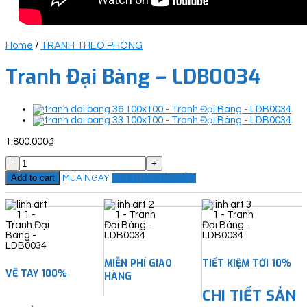
Home
/
TRANH THEO PHÒNG
Tranh Đại Bàng – LDB0034
1.800.000
₫
Tranh
Đại
Add to cart
MUA NGAY
ĐẶT THEO YÊU CẦU
Bàng
-
LDB0034
quantity
MIỄN PHÍ GIAO
TIẾT KIỆM TỚI 10%
VẼ TAY 100%
HÀNG
CHI TIẾT SẢN