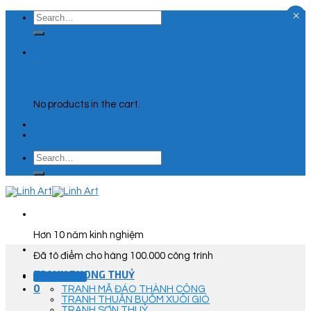
×
Skip
Search
to
for:
content
0
Cart
No products in the cart.
Search
for:
Hơn 10 năm kinh nghiệm
Đã tô điểm cho hàng 100.000 công trình
TRANH PHONG THUỶ
Góc Tư Vấn
0
TRANH MÃ ĐÁO THÀNH CÔNG
TRANH THUẬN BUỒM XUÔI GIÓ
TRANH SƠN THUỶ