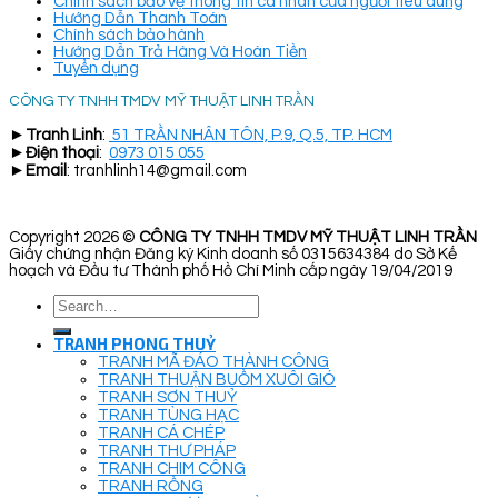
Chính sách bảo vệ thông tin cá nhân của người tiêu dùng
Hướng Dẫn Thanh Toán
Chính sách bảo hành
Hướng Dẫn Trả Hàng Và Hoàn Tiền
Tuyển dụng
CÔNG TY TNHH TMDV MỸ THUẬT LINH TRẦN
►
Tranh Linh
:
51 TRẦN NHÂN TÔN, P.9, Q.5, TP. HCM
►
Điện thoại
:
0973 015 055
►
Email
: tranhlinh14@gmail.com
Copyright 2026 ©
CÔNG TY TNHH TMDV MỸ THUẬT LINH TRẦN
Giấy chứng nhận Đăng ký Kinh doanh số 0315634384 do Sở Kế
hoạch và Đầu tư Thành phố Hồ Chí Minh cấp ngày 19/04/2019
Search
for:
TRANH PHONG THUỶ
TRANH MÃ ĐÁO THÀNH CÔNG
TRANH THUẬN BUỒM XUÔI GIÓ
TRANH SƠN THUỶ
TRANH TÙNG HẠC
TRANH CÁ CHÉP
TRANH THƯ PHÁP
TRANH CHIM CÔNG
TRANH RỒNG