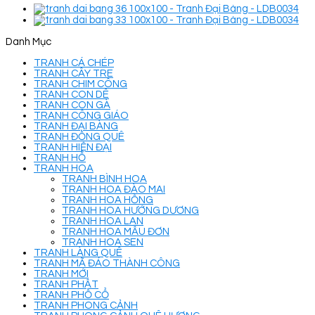
Danh Mục
TRANH CÁ CHÉP
TRANH CÂY TRE
TRANH CHIM CÔNG
TRANH CON DÊ
TRANH CON GÀ
TRANH CÔNG GIÁO
TRANH ĐẠI BÀNG
TRANH ĐỒNG QUÊ
TRANH HIỆN ĐẠI
TRANH HỔ
TRANH HOA
TRANH BÌNH HOA
TRANH HOA ĐÀO MAI
TRANH HOA HỒNG
TRANH HOA HƯỚNG DƯƠNG
TRANH HOA LAN
TRANH HOA MẪU ĐƠN
TRANH HOA SEN
TRANH LÀNG QUÊ
TRANH MÃ ĐÁO THÀNH CÔNG
TRANH MỚI
TRANH PHẬT
TRANH PHỐ CỔ
TRANH PHONG CẢNH