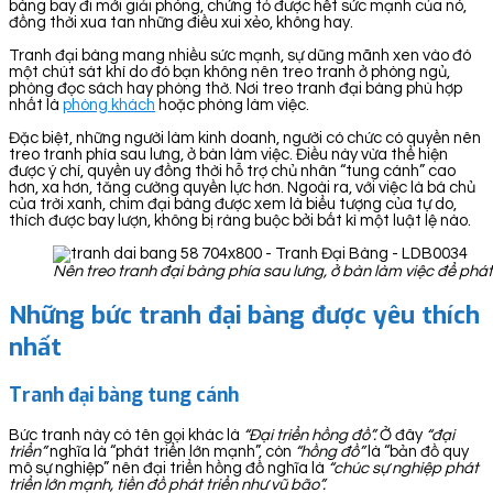
bàng bay đi mới giải phóng, chứng tỏ được hết sức mạnh của nó,
đồng thời xua tan những điều xui xẻo, không hay.
Tranh đại bàng mang nhiều sức mạnh, sự dũng mãnh xen vào đó
một chút sát khí do đó bạn không nên treo tranh ở phòng ngủ,
phòng đọc sách hay phòng thờ. Nơi treo tranh đại bàng phù hợp
nhất là
phòng khách
hoặc phòng làm việc.
Đặc biệt, những người làm kinh doanh, người có chức có quyền nên
treo tranh phía sau lưng, ở bàn làm việc. Điều này vừa thể hiện
được ý chí, quyền uy đồng thời hỗ trợ chủ nhân “tung cánh” cao
hơn, xa hơn, tăng cường quyền lực hơn. Ngoài ra, với việc là bá chủ
của trời xanh, chim đại bàng được xem là biểu tượng của tự do,
thích được bay lượn, không bị ràng buộc bởi bất kì một luật lệ nào.
Nên treo tranh đại bàng phía sau lưng, ở bàn làm việc để phá
Những bức tranh đại bàng được yêu thích
nhất
Tranh đại bàng tung cánh
Bức tranh này có tên gọi khác là
“Đại triển hồng đồ”.
Ở đây
“đại
triển”
nghĩa là “phát triển lớn mạnh”, còn
“hồng đồ”
là “bản đồ quy
mô sự nghiệp” nên đại triển hồng đồ nghĩa là
“chúc sự nghiệp phát
triển lớn mạnh, tiền đồ phát triển như vũ bão”.