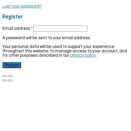
Lost your password?
Register
Email address
*
A password will be sent to your email address.
Your personal data will be used to support your experience
throughout this website, to manage access to your account, and
for other purposes described in our
privacy policy
.
Register