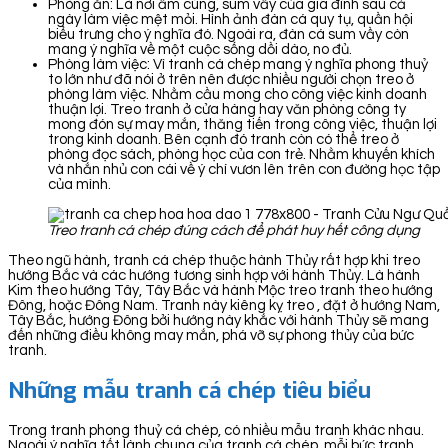
Phòng ăn: Là nơi ấm cúng, sum vầy của gia đình sau cả
ngày làm việc mệt mỏi. Hình ảnh đàn cá quy tụ, quần hội
biểu trưng cho ý nghĩa đó. Ngoài ra, đàn cá sum vầy còn
mang ý nghĩa về một cuộc sống dồi dào, no đủ.
Phòng làm việc: Vì tranh cá chép mang ý nghĩa phong thuỷ
to lớn như đã nói ở trên nên được nhiều người chọn treo ở
phòng làm việc. Nhằm cầu mong cho công việc kinh doanh
thuận lợi. Treo tranh ở cửa hàng hay văn phòng công ty
mong đón sự may mắn, thăng tiến trong công việc, thuận lợi
trong kinh doanh. Bên cạnh đó tranh còn có thể treo ở
phòng đọc sách, phòng học của con trẻ. Nhằm khuyến khích
và nhắn nhủ con cái về ý chí vươn lên trên con đường học tập
của mình.
Treo tranh cá chép đúng cách để phát huy hết công dụng
Theo ngũ hành, tranh cá chép thuộc hành Thủy rất hợp khi treo
hướng Bắc và các hướng tương sinh hợp với hành Thủy. Là hành
Kim theo hướng Tây, Tây Bắc và hành Mộc treo tranh theo hướng
Đông, hoặc Đông Nam. Tranh này kiêng kỵ treo , đặt ở hướng Nam,
Tây Bắc, hướng Đông bởi hướng này khắc với hành Thủy sẽ mang
đến những điều không may mắn, phá vỡ sự phong thủy của bức
tranh.
Những mẫu tranh cá chép tiêu biểu
Trong tranh phong thuỷ cá chép, có nhiều mẫu tranh khác nhau.
Ngoài ý nghĩa tốt lành chung của tranh cá chép, mỗi bức tranh