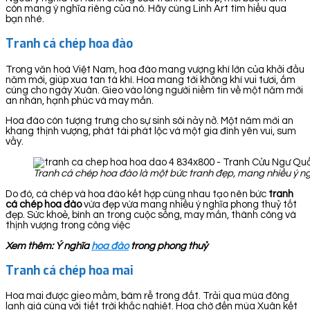
còn mang ý nghĩa riêng của nó. Hãy cùng Linh Art tìm hiểu qua
bạn nhé.
Tranh cá chép hoa đào
Trong văn hoá Việt Nam, hoa đào mang vượng khí lớn của khởi đầu
năm mới, giúp xua tan tà khí. Hoa mang tới không khí vui tươi, ấm
cúng cho ngày Xuân. Gieo vào lòng người niềm tin về một năm mới
an nhàn, hạnh phúc và may mắn.
Hoa đào còn tượng trưng cho sự sinh sôi nảy nở. Một năm mới an
khang thịnh vượng, phát tài phát lộc và một gia đình yên vui, sum
vầy.
Tranh cá chép hoa đào là một bức tranh đẹp, mang nhiều ý ng
Do đó, cá chép và hoa đào kết hợp cùng nhau tạo nên bức
tranh
cá chép hoa đào
vừa đẹp vừa mang nhiều ý nghĩa phong thuỷ tốt
đẹp. Sức khoẻ, bình an trong cuộc sống, may mắn, thành công và
thịnh vượng trong công việc
Xem thêm: Ý nghĩa
hoa đào
trong phong thuỷ
Tranh cá chép hoa mai
Hoa mai được gieo mầm, bám rễ trong đất. Trải qua mùa đông
lạnh giá cùng với tiết trời khắc nghiệt. Hoa chờ đến mùa Xuân kết