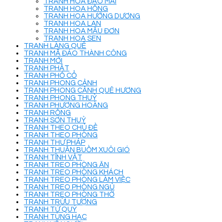
TRANH HOA ĐÀO MAI
TRANH HOA HỒNG
TRANH HOA HƯỚNG DƯƠNG
TRANH HOA LAN
TRANH HOA MẪU ĐƠN
TRANH HOA SEN
TRANH LÀNG QUÊ
TRANH MÃ ĐÁO THÀNH CÔNG
TRANH MỚI
TRANH PHẬT
TRANH PHỐ CỔ
TRANH PHONG CẢNH
TRANH PHONG CẢNH QUÊ HƯƠNG
TRANH PHONG THUỶ
TRANH PHƯỢNG HOÀNG
TRANH RỒNG
TRANH SƠN THUỶ
TRANH THEO CHỦ ĐỀ
TRANH THEO PHÒNG
TRANH THƯ PHÁP
TRANH THUẬN BUỒM XUÔI GIÓ
TRANH TĨNH VẬT
TRANH TREO PHÒNG ĂN
TRANH TREO PHÒNG KHÁCH
TRANH TREO PHÒNG LÀM VIỆC
TRANH TREO PHÒNG NGỦ
TRANH TREO PHÒNG THỜ
TRANH TRỪU TƯỢNG
TRANH TỨ QUÝ
TRANH TÙNG HẠC