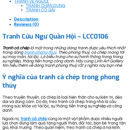
TRANH VẼ NGƯỜI
TRANH CHÂN DUNG
TRANH CÔ GÁI
Description
Reviews (0)
Tranh Cửu Ngư Quần Hội – LCC0106
Tranh cá chép
là một trong những dòng tranh được yêu thích nhất
trong dòng
tranh phong thuỷ
. Theo phong thuỷ, cá chép mang tới
sự may mắn, tài lộc. Là biểu trưng cho sự hanh thông trong trong
sự nghiệp, thăng tiến trong công danh. Hãy cùng Linh Art Gallery
tìm hiểu thêm về dòng tranh phong thuỷ rất ý nghĩa này bạn nhé.
Ý nghĩa của tranh cá chép trong phong
thủy
Theo truyền thuyết, cá chép là loài hiện thân cho sự kiên trì, dẻo
dai và dũng cảm. Do đó, treo tranh cá chép trong nhà là cầu
mong sức khỏe và tài lộc, sự thăng tiến trong sự nghiệp và công
danh.
Ngoài ra,
tranh cá chép
cũng là một vật phẩm được nhiều người
lựa chọn dùng làm quà tặng người thân, đối tác, bạn bè trong tân
gia, khai trương. Theo quan niệm, treo tranh cá chép ở nơi kinh