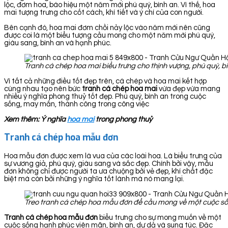
lộc, đơm hoa, báo hiệu một năm mới phú quý, bình an. Vì thế, hoa
mai tượng trưng cho cốt cách, khí tiết và ý chí của con người.
Bên cạnh đó, hoa mai đơm chồi nảy lộc vào năm mới nên cũng
được coi là một biểu tượng cầu mong cho một năm mới phú quý,
giàu sang, bình an và hạnh phúc.
Tranh cá chép hoa mai biểu trưng cho thịnh vượng, phú quý, bì
Vì tất cả những điều tốt đẹp trên, cá chép và hoa mai kết hợp
cùng nhau tạo nên bức
tranh cá chép hoa
mai
vừa đẹp vừa mang
nhiều ý nghĩa phong thuỷ tốt đẹp. Phú quý, bình an trong cuộc
sống, may mắn, thành công trong công việc
Xem thêm: Ý nghĩa
hoa mai
trong phong thuỷ
Tranh cá chép hoa mẫu đơn
Hoa mẫu đơn được xem là vua của các loài hoa. Là biểu trưng của
sự vương giả, phú quý, giàu sang và sắc đẹp. Chính bởi vậy, mẫu
đơn không chỉ được người ta ưa chuộng bởi vẻ đẹp, khí chất đặc
biệt mà còn bởi những ý nghĩa tốt lành mà nó mang lại.
Treo tranh cá chép hoa mẫu đơn để cầu mong về một cuộc sốn
Tranh cá chép hoa mẫu đơn
biểu trưng cho sự mong muốn về một
cuộc sống hạnh phúc viên mãn, bình an, dư dả và sung túc. Đặc