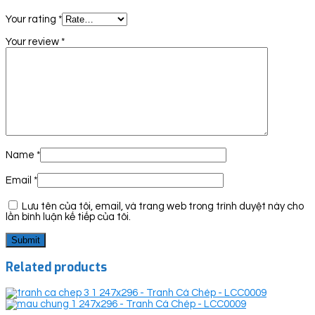
Your rating
*
Your review
*
Name
*
Email
*
Lưu tên của tôi, email, và trang web trong trình duyệt này cho
lần bình luận kế tiếp của tôi.
Related products