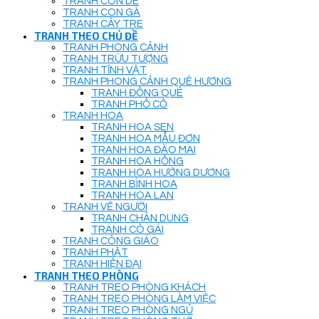
TRANH CON DÊ
TRANH CON GÀ
TRANH CÂY TRE
TRANH THEO CHỦ ĐỀ
TRANH PHONG CẢNH
TRANH TRỪU TƯỢNG
TRANH TĨNH VẬT
TRANH PHONG CẢNH QUÊ HƯƠNG
TRANH ĐỒNG QUÊ
TRANH PHỐ CỔ
TRANH HOA
TRANH HOA SEN
TRANH HOA MẪU ĐƠN
TRANH HOA ĐÀO MAI
TRANH HOA HỒNG
TRANH HOA HƯỚNG DƯƠNG
TRANH BÌNH HOA
TRANH HOA LAN
TRANH VẼ NGƯỜI
TRANH CHÂN DUNG
TRANH CÔ GÁI
TRANH CÔNG GIÁO
TRANH PHẬT
TRANH HIỆN ĐẠI
TRANH THEO PHÒNG
TRANH TREO PHÒNG KHÁCH
TRANH TREO PHÒNG LÀM VIỆC
TRANH TREO PHÒNG NGỦ