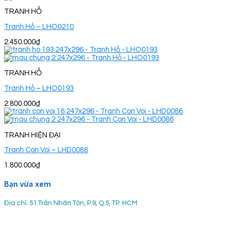
TRANH HỔ
Tranh Hổ – LHO0210
2.450.000
₫
TRANH HỔ
Tranh Hổ – LHO0193
2.800.000
₫
TRANH HIỆN ĐẠI
Tranh Con Voi – LHD0086
1.800.000
₫
Bạn vừa xem
Địa chỉ: 51 Trần Nhân Tôn, P.9, Q.5, TP. HCM