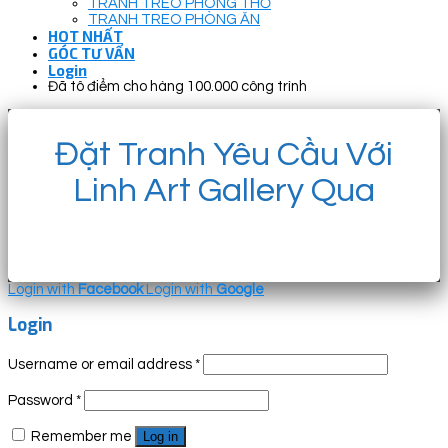
TRANH TREO PHÒNG THỜ
TRANH TREO PHÒNG ĂN
HOT NHẤT
GÓC TƯ VẤN
Login
Đã tô điểm cho hàng 100.000 công trình
Đặt Tranh Yêu Cầu Với
Linh Art Gallery Qua
Login with
Facebook
Login with
Google
Login
Username or email address
*
Password
*
Remember me
Log in