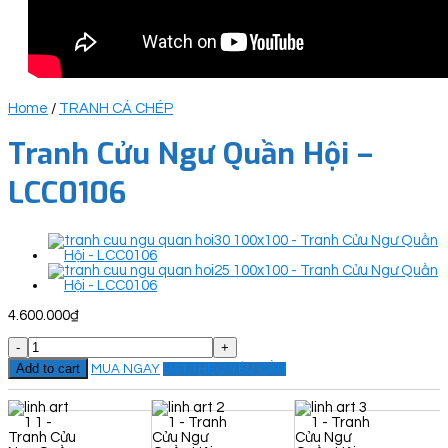
Home
/
TRANH CÁ CHÉP
Tranh Cửu Ngư Quần Hội –
LCC0106
4.600.000
₫
Tranh
Cửu
Add to cart
MUA NGAY
ĐẶT THEO YÊU CẦU
Ngư
Quần
Hội
-
LCC0106