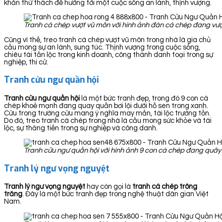
khăn thử thách để hướng tới một cuộc sống an lành, thịnh vượng.
Tranh cá chép vượt vũ môn với hình ảnh đàn cá chép đang vượ
Cũng vì thế, treo tranh cá chép vượt vũ môn trong nhà là gia chủ
cầu mong sự an lành, sung túc. Thịnh vượng trong cuộc sống,
chiêu tài tấn lộc trong kinh doanh, công thành danh toại trong sự
nghiệp, thi cử.
Tranh cửu ngư quần hội
Tranh cửu ngư quần hội
là một bức tranh đẹp, trong đó 9 con cá
chép khoẻ mạnh đang quay quần bơi lội dưới hồ sen trong xanh.
Cửu trong trường cửu mang ý nghĩa may mắn, tài lộc trường tồn.
Do đó, treo tranh cá chép trong nhà là cầu mong sức khỏe và tài
lộc, sự thăng tiến trong sự nghiệp và công danh.
Tranh cửu ngư quần hội với hình ảnh 9 con cá chép đang quây 
Tranh lý ngư vọng nguyệt
Tranh lý ngư vọng nguyệt
hay còn gọi là
tranh cá chép trông
trăng
. Đây là một bức tranh đẹp trong nghệ thuật dân gian Việt
Nam.