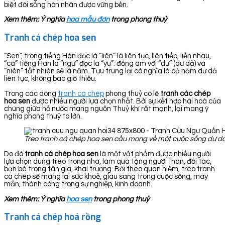
biệt đời sống hôn nhân được vững bền.
Xem thêm: Ý nghĩa
hoa mẫu đơn
trong phong thuỷ
Tranh cá chép hoa sen
“Sen”, trong tiếng Hán đọc là “liên” là liên tục, liên tiếp, liền nhau,
“cá” tiếng Hán là “ngư” đọc là “yu”: đồng âm với “dư” (dư dả) và
“niên” tất nhiên sẽ là năm. Tựu trung lại có nghĩa là cả năm dư dả
liên tục, không bao giờ thiếu.
Trong các dòng
tranh cá chép
phong thuỷ có lẽ
tranh các chép
hoa sen
được nhiều người lựa chọn nhất. Bởi sự kết hợp hài hoà của
chúng giữa hồ nước mang nguồn Thuỷ khí rất mạnh, lại mang ý
nghĩa phong thuỷ to lớn.
Treo tranh cá chép hoa sen cầu mong về một cuộc sống dư dả
Do đó
tranh cá chép hoa sen
là một vật phẩm được nhiều người
lựa chọn dùng treo trong nhà, làm quà tặng người thân, đối tác,
bạn bè trong tân gia, khai trương. Bởi theo quan niệm, treo tranh
cá chép sẽ mang lại sức khoẻ, giàu sang trong cuộc sống, may
mắn, thành công trong sự nghiệp, kinh doanh.
Xem thêm: Ý nghĩa
hoa sen
trong phong thuỷ
Tranh cá chép hoá rồng