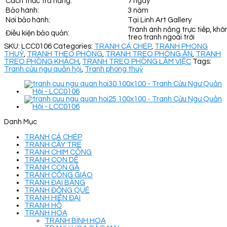
Cách thức trả hàng:
7 ngày
Bảo hành:
3 năm
Nơi bảo hành:
Tại Linh Art Gallery
Tránh ánh nắng trực tiếp, khô
Điều kiện bảo quản:
treo tranh ngoài trời
SKU:
LCC0106
Categories:
TRANH CÁ CHÉP
,
TRANH PHONG
THUỶ
,
TRANH THEO PHÒNG
,
TRANH TREO PHÒNG ĂN
,
TRANH
TREO PHÒNG KHÁCH
,
TRANH TREO PHÒNG LÀM VIỆC
Tags:
Tranh cửu ngư quần hội
,
Tranh phong thuỷ
Danh Mục
TRANH CÁ CHÉP
TRANH CÂY TRE
TRANH CHIM CÔNG
TRANH CON DÊ
TRANH CON GÀ
TRANH CÔNG GIÁO
TRANH ĐẠI BÀNG
TRANH ĐỒNG QUÊ
TRANH HIỆN ĐẠI
TRANH HỔ
TRANH HOA
TRANH BÌNH HOA