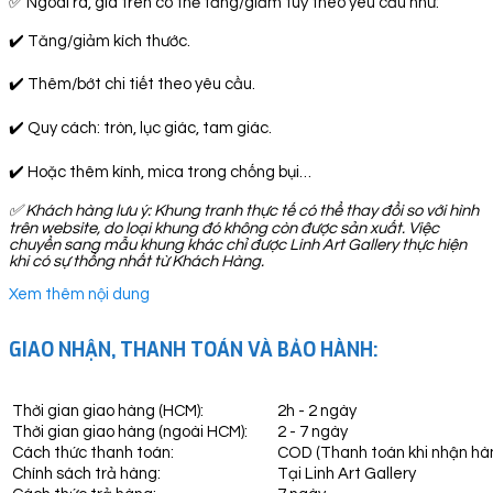
✅ Ngoài ra, giá trên có thể tăng/giảm tuỳ theo yêu cầu như:
✔️ Tăng/giảm kích thước.
✔️ Thêm/bớt chi tiết theo yêu cầu.
✔️ Quy cách: tròn, lục giác, tam giác.
✔️ Hoặc thêm kính, mica trong chống bụi…
✅
Khách hàng lưu ý: Khung tranh thực tế có thể thay đổi so với hình
trên website, do loại khung đó không còn được sản xuất. Việc
chuyển sang mẫu khung khác chỉ được Linh Art Gallery thực hiện
khi có sự thống nhất từ Khách Hàng.
Xem thêm nội dung
GIAO NHẬN, THANH TOÁN VÀ BẢO HÀNH:
Thời gian giao hàng (HCM):
2h - 2 ngày
Thời gian giao hàng (ngoài HCM):
2 - 7 ngày
Cách thức thanh toán:
COD (Thanh toán khi nhận hà
Chính sách trả hàng:
Tại Linh Art Gallery