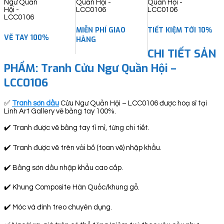
quantity
MIỄN PHÍ GIAO
TIẾT KIỆM TỚI 10%
VẼ TAY 100%
HÀNG
CHI TIẾT SẢN
PHẨM: Tranh Cửu Ngư Quần Hội –
LCC0106
✅
Tranh sơn dầu
Cửu Ngư Quần Hội – LCC0106 được hoạ sĩ tại
Linh Art Gallery vẽ bằng tay 100%.
✔️ Tranh được vẽ bằng tay tỉ mỉ, từng chi tiết.
✔️ Tranh được vẽ trên vải bố (toan vẽ) nhập khẩu.
✔️ Bằng sơn dầu nhập khẩu cao cấp.
✔️ Khung Composite Hàn Quốc/khung gỗ.
✔️ Móc và đinh treo chuyên dụng.