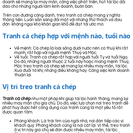
doanh sẽ mang lại may mắn, công việc phát triển, hút tài lộc dồi
dào cho những người làm kinh doanh, buôn bán.
Trên con đường công danh, treo tranh cá chép mang ý nghĩa
thăng tiến. Luôn sẵn sàng đối mặt với những thử thách và đau
đớn không ngại khó khăn gian khổ để đạt tới ước mơ.
Tranh cá chép hợp với mệnh nào, tuổi nào
Về mệnh: Cá chép là loài sống dưới nước nên có thuỷ khí rất
mạnh, rất hợp với người mệnh Thuỷ và Mộc.
Về tuổi: Tranh cá chép rất hợp với người tuổi Tỵ và tuổi Ngọ.
Do đó, những người thuộc 2 tuổi này hoặc mang mệnh Thuỷ,
Mộc treo tranh cá chép sẽ mang lại nhiều may mắn, tài lộc.
Xua đuổi tà khí, những điều không hay. Công việc kinh doanh
thuận lợi.
Vị trí treo tranh cá chép
Tranh cá chép
như một pháp khí giúp tài lộc hanh thông, mang lại
nhiều may mắn cho gia chủ. Do đó, việc lựa chọn nơi treo tranh để
phát huy được hết công dụng của tranh cũng là một yếu tố rất
được quan tâm.
Phòng khách: Là trái tim của ngôi nhà, nơi đón tiếp các vị
khách quý. Phòng khách cũng là nơi cát lợi. Vì thế, treo tranh
ở vị trí này gia chủ sẽ đón được nhiều may mắn, tài lộc.