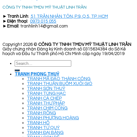
CÔNG TY TNHH TMDV MỸ THUẬT LINH TRẦN
►
Tranh Linh
:
51 TRẦN NHÂN TÔN, P.9, Q.5, TP. HCM
►
Điện thoại
:
0973 015 055
►
Email
: tranhlinh14@gmail.com
Copyright 2026 ©
CÔNG TY TNHH TMDV MỸ THUẬT LINH TRẦN
Giấy chứng nhận Đăng ký Kinh doanh số 0315634384 do Sở Kế
hoạch và Đầu tư Thành phố Hồ Chí Minh cấp ngày 19/04/2019
Search
for:
TRANH PHONG THUỶ
TRANH MÃ ĐÁO THÀNH CÔNG
TRANH THUẬN BUỒM XUÔI GIÓ
TRANH SƠN THUỶ
TRANH TÙNG HẠC
TRANH CÁ CHÉP
TRANH THƯ PHÁP
TRANH CHIM CÔNG
TRANH RỒNG
TRANH PHƯỢNG HOÀNG
TRANH HỔ
TRANH TỨ QUÝ
TRANH ĐẠI BÀNG