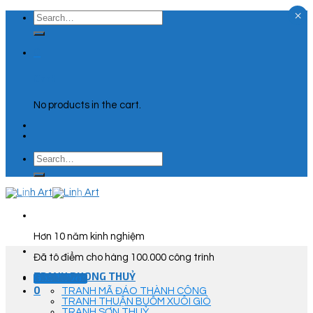
×
Skip
Search
to
for:
content
0
Cart
No products in the cart.
Search
for:
Hơn 10 năm kinh nghiệm
Đã tô điểm cho hàng 100.000 công trình
TRANH PHONG THUỶ
Góc Tư Vấn
0
TRANH MÃ ĐÁO THÀNH CÔNG
TRANH THUẬN BUỒM XUÔI GIÓ
TRANH SƠN THUỶ