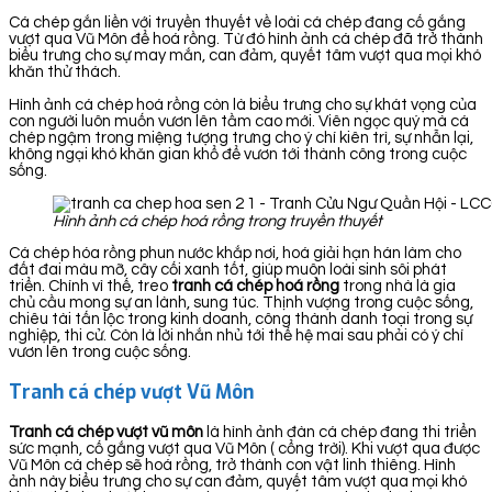
Cá chép gắn liền với truyền thuyết về loài cá chép đang cố gắng
vượt qua Vũ Môn để hoá rồng. Từ đó hình ảnh cá chép đã trở thành
biểu trưng cho sự may mắn, can đảm, quyết tâm vượt qua mọi khó
khăn thử thách.
Hình ảnh cá chép hoá rồng còn là biểu trưng cho sự khát vọng của
con người luôn muốn vươn lên tầm cao mới. Viên ngọc quý mà cá
chép ngậm trong miệng tượng trưng cho ý chí kiên trì, sự nhẫn lại,
không ngại khó khăn gian khổ để vươn tới thành công trong cuộc
sống.
Hình ảnh cá chép hoá rồng trong truyền thuyết
Cá chép hóa rồng phun nước khắp nơi, hoá giải hạn hán làm cho
đất đai màu mỡ, cây cối xanh tốt, giúp muôn loài sinh sôi phát
triển. Chính vì thế, treo
tranh cá chép hoá rồng
trong nhà là gia
chủ cầu mong sự an lành, sung túc. Thịnh vượng trong cuộc sống,
chiêu tài tấn lộc trong kinh doanh, công thành danh toại trong sự
nghiệp, thi cử. Còn là lời nhắn nhủ tới thế hệ mai sau phải có ý chí
vươn lên trong cuộc sống.
Tranh cá chép vượt Vũ Môn
Tranh cá chép vượt vũ môn
là hình ảnh đàn cá chép đang thi triển
sức mạnh, cố gắng vượt qua Vũ Môn ( cổng trời). Khi vượt qua được
Vũ Môn cá chép sẽ hoá rồng, trở thành con vật linh thiêng. Hình
ảnh này biểu trưng cho sự can đảm, quyết tâm vượt qua mọi khó