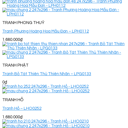
TRANH PHONG THUỶ
Tranh Phượng Hoàng Hoa Mẫu Đơn – LPH0112
1.680.000
₫
TRANH PHẬT
Tranh Bồ Tát Thiên Thủ Thiên Nhãn – LPG0133
0
₫
TRANH HỔ
Tranh Hổ – LHO0252
1.680.000
₫