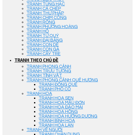
TRANH TÙNG HẠC
TRANH CÁ CHÉP
TRANH THƯ PHÁP
TRANH CHIM CÔNG
TRANH RỒNG
TRANH PHƯỢNG HOÀNG
TRANH HỔ
TRANH TỨ QUÝ
TRANH ĐẠI BÀNG
TRANH CON DÊ
TRANH CON GÀ
TRANH CÂY TRE
TRANH THEO CHỦ ĐỀ
TRANH PHONG CẢNH
TRANH TRỪU TƯỢNG
TRANH TĨNH VẬT
TRANH PHONG CẢNH QUÊ HƯƠNG
TRANH ĐỒNG QUÊ
TRANH PHỐ CỔ
TRANH HOA
TRANH HOA SEN
TRANH HOA MẪU ĐƠN
TRANH HOA ĐÀO MAI
TRANH HOA HỒNG
TRANH HOA HƯỚNG DƯƠNG
TRANH BÌNH HOA
TRANH HOA LAN
TRANH VẼ NGƯỜI
TRANH CHÂN DUNG