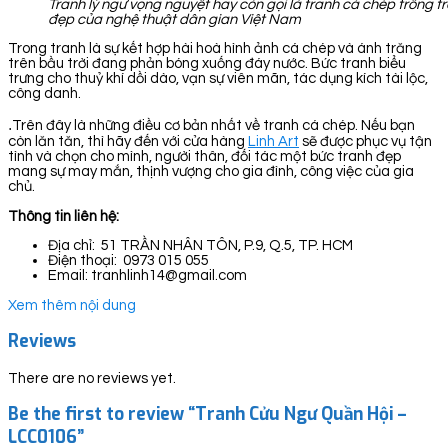
Tranh lý ngư vọng nguyệt hay còn gọi là tranh cá chép trông t
đẹp của nghệ thuật dân gian Việt Nam
Trong tranh là sự kết hợp hài hoà hình ảnh cá chép và ánh trăng
trên bầu trời đang phản bóng xuống đáy nước. Bức tranh biểu
trưng cho thuỷ khí dồi dào, vạn sự viên mãn, tác dụng kích tài lộc,
công danh.
.
Trên đây là những điều cơ bản nhất về tranh cá chép. Nếu bạn
còn lăn tăn, thì hãy đến với cửa hàng
Linh Art
sẽ được phục vụ tận
tình và chọn cho mình, người thân, đối tác một bức tranh đẹp
mang sự may mắn, thịnh vượng cho gia đình, công việc của gia
chủ.
Thông tin liên hệ:
Địa chỉ: 51 TRẦN NHÂN TÔN, P.9, Q.5, TP. HCM
Điện thoại: 0973 015 055
Email: tranhlinh14@gmail.com
Xem thêm nội dung
Reviews
There are no reviews yet.
Be the first to review “Tranh Cửu Ngư Quần Hội –
LCC0106”