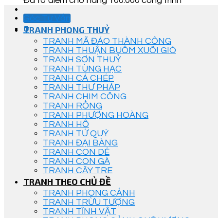
Đã tô điểm cho hàng 100.000 công trình
Góc Tư Vấn
0
TRANH PHONG THUỶ
TRANH MÃ ĐÁO THÀNH CÔNG
TRANH THUẬN BUỒM XUÔI GIÓ
TRANH SƠN THUỶ
TRANH TÙNG HẠC
TRANH CÁ CHÉP
TRANH THƯ PHÁP
TRANH CHIM CÔNG
TRANH RỒNG
TRANH PHƯỢNG HOÀNG
TRANH HỔ
TRANH TỨ QUÝ
TRANH ĐẠI BÀNG
TRANH CON DÊ
TRANH CON GÀ
TRANH CÂY TRE
TRANH THEO CHỦ ĐỀ
TRANH PHONG CẢNH
TRANH TRỪU TƯỢNG
TRANH TĨNH VẬT