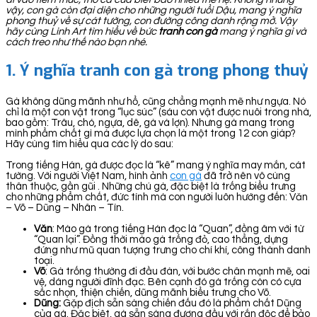
vậy, con gà còn đại diện cho những người tuổi Dậu, mang ý nghĩa
phong thuỷ về sự cát tường, con đường công danh rộng mở. Vậy
hãy cùng Linh Art tìm hiểu về bức
tranh con gà
mang ý nghĩa gì và
cách treo như thế nào bạn nhé.
1.
Ý nghĩa tranh con gà trong phong thuỷ
Gà không dũng mãnh như hổ, cũng chẳng mạnh mẽ như ngựa. Nó
chỉ là một con vật trong “lục súc” (sáu con vật được nuôi trong nhà,
bao gồm: Trâu, chó, ngựa, dê, gà và lợn). Nhưng gà mang trong
mình phẩm chất gì mà được lựa chọn là một trong 12 con giáp?
Hãy cùng tìm hiểu qua các lý do sau:
Trong tiếng Hán, gà được đọc là “kê” mang ý nghĩa may mắn, cát
tường. Với người Việt Nam, hình ảnh
con gà
đã trở nên vô cùng
thân thuộc, gần gũi . Những chú gà, đặc biệt là trống biểu trưng
cho những phẩm chất, đức tính mà con người luôn hướng đến: Văn
– Võ – Dũng – Nhân – Tín.
Văn
: Mào gà trong tiếng Hán đọc là “Quan”, đồng âm với từ
“Quan lại”. Đồng thời mào gà trống đỏ, cao thẳng, dựng
đứng như mũ quan tượng trưng cho chí khí, công thành danh
toại.
Võ
: Gà trống thường đi đầu đàn, với bước chân mạnh mẽ, oai
vệ, dáng người đĩnh đạc. Bên cạnh đó gà trống còn có cựa
sắc nhọn, thiện chiến, dũng mãnh biểu trưng cho Võ.
Dũng:
Gặp địch sẵn sàng chiến đấu đó là phẩm chất Dũng
của gà. Đặc biệt, gà sẵn sàng đương đầu với rắn độc để bảo