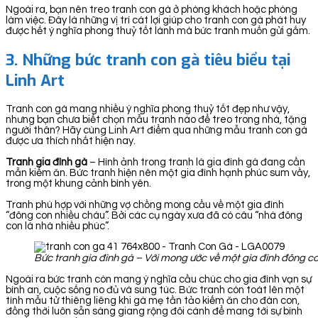
Ngoài ra, bạn nên treo tranh con gà ở phòng khách hoặc phòng
làm việc. Đây là những vị trí cát lợi giúp cho tranh con gà phát huy
được hết ý nghĩa phong thuỷ tốt lành mà bức tranh muốn gửi gắm.
3.
Những bức tranh con gà tiêu biểu tại
Linh Art
Tranh con gà mang nhiều ý nghĩa phong thuỷ tốt đẹp như vậy,
nhưng bạn chưa biết chọn mẫu tranh nào để treo trong nhà, tặng
người thân? Hãy cùng Linh Art điểm qua những mẫu tranh con gà
được ưa thích nhất hiện nay.
Tranh gia đình gà
– Hình ảnh trong tranh là gia đình gà đang cần
mẫn kiếm ăn. Bức tranh hiện nên một gia đình hạnh phúc sum vầy,
trong một khung cảnh bình yên.
Tranh phù hợp với những vợ chồng mong cầu về một gia đình
“đông con nhiều cháu”. Bởi các cụ ngày xưa đã có câu “nhà đông
con là nhà nhiều phúc”.
Bức tranh gia đình gà – Với mong ước về một gia đình đông c
Ngoài ra bức tranh còn mang ý nghĩa cầu chúc cho gia đình vạn sự
bình an, cuộc sống no đủ và sung túc. Bức tranh còn toát lên một
tình mẫu tử thiêng liêng khi gà mẹ tần tảo kiếm ăn cho đàn con,
đồng thời luôn sẵn sàng giang rộng đôi cánh để mang tới sự bình