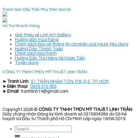
Tranh Sơn Dầu Trần Phú Trên Social
Hỗ Trợ Khách Hàng
Giới thiệu về Linh Art Gallery
Hướng dẫn mua hàng
Chính sách bảo vệ thông tin cá nhân của người tiêu dùng
Hướng Dẫn Thanh Toán
Chính sách bảo hành
Hướng Dẫn Trả Hàng Và Hoàn Tiền
Tuyển dụng
CÔNG TY TNHH TMDV MỸ THUẬT LINH TRẦN
►
Tranh Linh
:
51 TRẦN NHÂN TÔN, P.9, Q.5, TP. HCM
►
Điện thoại
:
0973 015 055
►
Email
: tranhlinh14@gmail.com
Copyright 2026 ©
CÔNG TY TNHH TMDV MỸ THUẬT LINH TRẦN
Giấy chứng nhận Đăng ký Kinh doanh số 0315634384 do Sở Kế
hoạch và Đầu tư Thành phố Hồ Chí Minh cấp ngày 19/04/2019
Search
for: