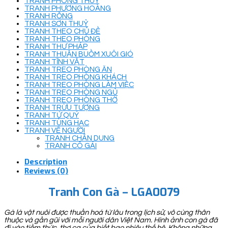
TRANH PHONG THUỶ
TRANH PHƯỢNG HOÀNG
TRANH RỒNG
TRANH SƠN THUỶ
TRANH THEO CHỦ ĐỀ
TRANH THEO PHÒNG
TRANH THƯ PHÁP
TRANH THUẬN BUỒM XUÔI GIÓ
TRANH TĨNH VẬT
TRANH TREO PHÒNG ĂN
TRANH TREO PHÒNG KHÁCH
TRANH TREO PHÒNG LÀM VIỆC
TRANH TREO PHÒNG NGỦ
TRANH TREO PHÒNG THỜ
TRANH TRỪU TƯỢNG
TRANH TỨ QUÝ
TRANH TÙNG HẠC
TRANH VẼ NGƯỜI
TRANH CHÂN DUNG
TRANH CÔ GÁI
Description
Reviews (0)
Tranh Con Gà – LGA0079
Gà là vật nuôi được thuần hoá từ lâu trong lịch sử, vô cùng thân
thuộc và gần gũi với mỗi người dân Việt Nam. Hình ảnh con gà đã
đi vào tiềm thức, thơ ca của biết bao nhiêu thế hệ. Không những