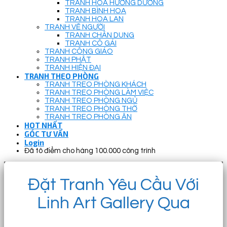
TRANH HOA HƯỚNG DƯƠNG
TRANH BÌNH HOA
TRANH HOA LAN
TRANH VẼ NGƯỜI
TRANH CHÂN DUNG
TRANH CÔ GÁI
TRANH CÔNG GIÁO
TRANH PHẬT
TRANH HIỆN ĐẠI
TRANH THEO PHÒNG
TRANH TREO PHÒNG KHÁCH
TRANH TREO PHÒNG LÀM VIỆC
TRANH TREO PHÒNG NGỦ
TRANH TREO PHÒNG THỜ
TRANH TREO PHÒNG ĂN
HOT NHẤT
GÓC TƯ VẤN
Login
Đã tô điểm cho hàng 100.000 công trình
Đặt Tranh Yêu Cầu Với
Linh Art Gallery Qua