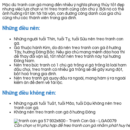
Mặc dù tranh con gà mang đến nhiều ý nghĩa phong thủy tốt đẹp
nhưng việc lựa chọn vị trí treo tranh cũng cần chú ý. Bởi nó có thể
ảnh hưởng rất lớn tới tài vận, con đường công danh của gia chủ
cũng như các thành viên trong gia đình.
Những điều nên:
Những người tuổi Thìn, tuổi Tỵ, tuổi Sửu nên treo tranh con
gà.
Gà thuộc hành Kim, do đó nên treo tranh con gà ở hướng
Tây, hướng Đông Bắc. Nếu gia chủ mang mệnh đào hoa thì
để thay đổi vận số, tốt nhất nên treo tranh này tại hướng
Đông Nam.
Nên treo bức tranh có 1 chú gà trống vì gà trống là loài ham
đấu chọi, treo tranh có nhiều gà trống sẽ dễ gây xung đột,
bất hoà trong gia đình.
Nên treo tranh gà quay đầu ra ngoài, mang hàm ý ra ngoài
kiếm ăn để đem về tài lộc.
Những điều không nên:
Những người tuổi Tuất, tuổi Mão, tuổi Dậu không nên treo
tranh con gà.
Không nên treo tranh con gà ở hướng Đông
Cần chọn vị trí phù hợp để treo tranh con gà nhằm phát huy h