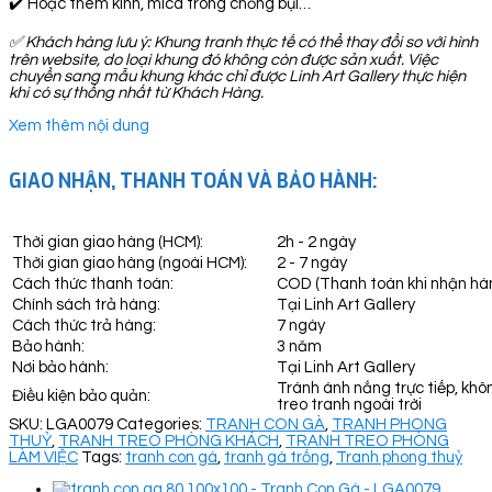
✔️ Hoặc thêm kính, mica trong chống bụi…
✅
Khách hàng lưu ý: Khung tranh thực tế có thể thay đổi so với hình
trên website, do loại khung đó không còn được sản xuất. Việc
chuyển sang mẫu khung khác chỉ được Linh Art Gallery thực hiện
khi có sự thống nhất từ Khách Hàng.
Xem thêm nội dung
GIAO NHẬN, THANH TOÁN VÀ BẢO HÀNH:
Thời gian giao hàng (HCM):
2h - 2 ngày
Thời gian giao hàng (ngoài HCM):
2 - 7 ngày
Cách thức thanh toán:
COD (Thanh toán khi nhận hà
Chính sách trả hàng:
Tại Linh Art Gallery
Cách thức trả hàng:
7 ngày
Bảo hành:
3 năm
Nơi bảo hành:
Tại Linh Art Gallery
Tránh ánh nắng trực tiếp, khô
Điều kiện bảo quản:
treo tranh ngoài trời
SKU:
LGA0079
Categories:
TRANH CON GÀ
,
TRANH PHONG
THUỶ
,
TRANH TREO PHÒNG KHÁCH
,
TRANH TREO PHÒNG
LÀM VIỆC
Tags:
tranh con gà
,
tranh gà trống
,
Tranh phong thuỷ