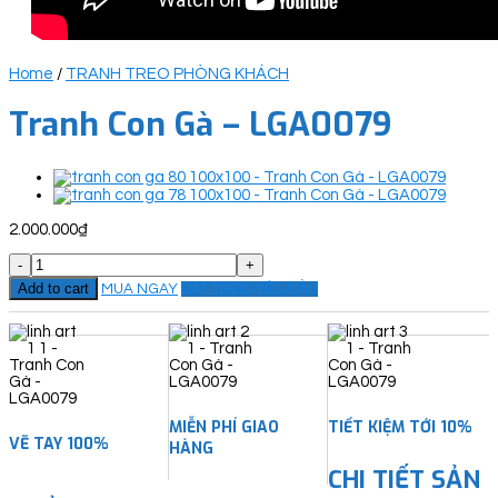
Home
/
TRANH TREO PHÒNG KHÁCH
Tranh Con Gà – LGA0079
2.000.000
₫
Tranh
Con
Add to cart
MUA NGAY
ĐẶT THEO YÊU CẦU
Gà
-
LGA0079
quantity
MIỄN PHÍ GIAO
TIẾT KIỆM TỚI 10%
VẼ TAY 100%
HÀNG
CHI TIẾT SẢN