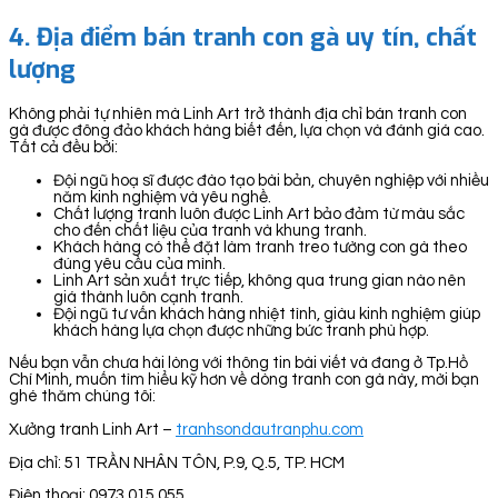
4.
Địa điểm bán tranh con gà uy tín, chất
lượng
Không phải tự nhiên mà Linh Art trở thành địa chỉ bán tranh con
gà được đông đảo khách hàng biết đến, lựa chọn và đánh giá cao.
Tất cả đều bởi:
Đội ngũ hoạ sĩ được đào tạo bài bản, chuyên nghiệp với nhiều
năm kinh nghiệm và yêu nghề.
Chất lượng tranh luôn được Linh Art bảo đảm từ màu sắc
cho đến chất liệu của tranh và khung tranh.
Khách hàng có thể đặt làm tranh treo tường con gà theo
đúng yêu cầu của mình.
Linh Art sản xuất trực tiếp, không qua trung gian nào nên
giá thành luôn cạnh tranh.
Đội ngũ tư vấn khách hàng nhiệt tình, giàu kinh nghiệm giúp
khách hàng lựa chọn được những bức tranh phù hợp.
Nếu bạn vẫn chưa hài lòng với thông tin bài viết và đang ở Tp.Hồ
Chí Minh, muốn tìm hiểu kỹ hơn về dòng tranh con gà này, mời bạn
ghé thăm chúng tôi:
Xưởng tranh Linh Art –
tranhsondautranphu.com
Địa chỉ: 51 TRẦN NHÂN TÔN, P.9, Q.5, TP. HCM
Điện thoại: 0973 015 055