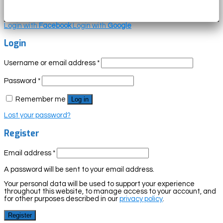
Login with
Facebook
Login with
Google
Login
Username or email address
*
Password
*
Remember me
Log in
Lost your password?
Register
Email address
*
A password will be sent to your email address.
Your personal data will be used to support your experience
throughout this website, to manage access to your account, and
for other purposes described in our
privacy policy
.
Register