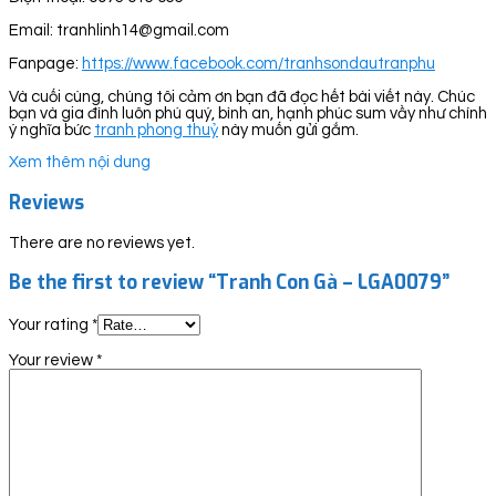
Email: tranhlinh14@gmail.com
Fanpage:
https://www.facebook.com/tranhsondautranphu
Và cuối cùng, chúng tôi cảm ơn bạn đã đọc hết bài viết này. Chúc
bạn và gia đình luôn phú quý, bình an, hạnh phúc sum vầy như chính
ý nghĩa bức
tranh phong thuỷ
này muốn gửi gắm.
Xem thêm nội dung
Reviews
There are no reviews yet.
Be the first to review “Tranh Con Gà – LGA0079”
Your rating
*
Your review
*