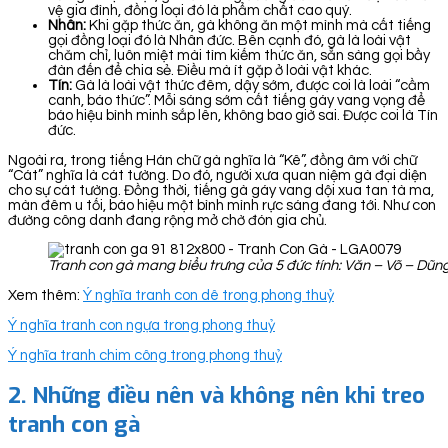
vệ gia đình, đồng loại đó là phẩm chất cao quý.
Nhân:
Khi gặp thức ăn, gà không ăn một mình mà cất tiếng
gọi đồng loại đó là Nhân đức. Bên cạnh đó, gà là loài vật
chăm chỉ, luôn miệt mài tìm kiếm thức ăn, sẵn sàng gọi bầy
đàn đến để chia sẻ. Điều mà ít gặp ở loài vật khác.
Tín:
Gà là loài vật thức đêm, dậy sớm, được coi là loài “cầm
canh, báo thức”. Mỗi sáng sớm cất tiếng gáy vang vọng để
báo hiệu bình minh sắp lên, không bao giờ sai. Được coi là Tín
đức.
Ngoài ra, trong tiếng Hán chữ gà nghĩa là “Kê”, đồng âm với chữ
“Cát” nghĩa là cát tường. Do đó, người xưa quan niệm gà đại diện
cho sự cát tường. Đồng thời, tiếng gà gáy vang dội xua tan tà ma,
màn đêm u tối, báo hiệu một bình mình rực sáng đang tới. Như con
đường công danh đang rộng mở chờ đón gia chủ.
Tranh con gà mang biểu trưng của 5 đức tính: Văn – Võ – Dũn
Xem thêm:
Ý nghĩa tranh con dê trong phong thuỷ
Ý nghĩa tranh con ngựa trong phong thuỷ
Ý nghĩa tranh chim công trong phong thuỷ
2.
Những điều nên và không nên khi treo
tranh con gà