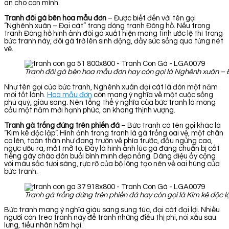
an cho con mình.
Tranh đôi gà bên hoa mẫu đơn
– Được biết đến với tên gọi
“Nghênh xuân – Đại cát” trong dòng tranh Đông hồ. Nếu trong
tranh Đông hồ hình ảnh đôi gà xuất hiện mang tính ước lệ thì trong
bức tranh này, đôi gà trở lên sinh động, đầy sức sống qua từng nét
vẽ.
Tranh đôi gà bên hoa mẫu đơn hay còn gọi là Nghênh xuân – 
Như tên gọi của bức tranh, Nghênh xuân đại cát là đón một năm
mới tốt lành.
Hoa mẫu đơn
còn mang ý nghĩa về một cuộc sống
phú quý, giàu sang. Nên tổng thể ý nghĩa của bức tranh là mong
cầu một năm mới hạnh phúc, an khang thịnh vượng.
Tranh gà trống đứng trên phiến đá
– Bức tranh có tên gọi khác là
“Kim kê độc lập”. Hình ảnh trong tranh là gà trống oai vệ, một chân
co lên, toàn thân như đang trườn về phía trước, đầu ngửng cao,
ngực ưỡu ra, mắt mở to. Đây là hình ảnh lúc gà đang chuẩn bị cất
tiếng gáy chào đón buổi bình minh đẹp nắng. Dáng điệu ấy cộng
với màu sắc tươi sáng, rực rỡ của bộ lông tạo nên vẻ oai hùng của
bức tranh.
Tranh gà trống đứng trên phiến đá hay còn gọi là Kim kê độc l
Bức tranh mang ý nghĩa giàu sang sung túc, đại cát đại lợi. Nhiều
người còn treo tranh này để tránh những điều thị phi, nói xấu sau
lưng, tiểu nhân hãm hại.