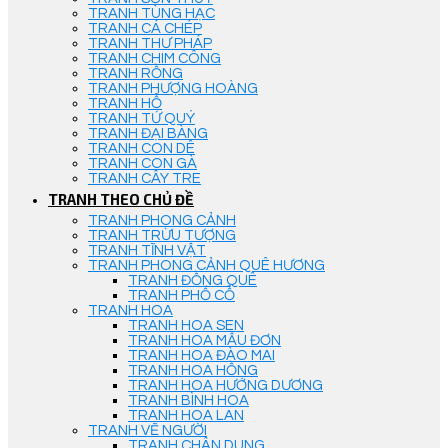
TRANH TÙNG HẠC
TRANH CÁ CHÉP
TRANH THƯ PHÁP
TRANH CHIM CÔNG
TRANH RỒNG
TRANH PHƯỢNG HOÀNG
TRANH HỔ
TRANH TỨ QUÝ
TRANH ĐẠI BÀNG
TRANH CON DÊ
TRANH CON GÀ
TRANH CÂY TRE
TRANH THEO CHỦ ĐỀ
TRANH PHONG CẢNH
TRANH TRỪU TƯỢNG
TRANH TĨNH VẬT
TRANH PHONG CẢNH QUÊ HƯƠNG
TRANH ĐỒNG QUÊ
TRANH PHỐ CỔ
TRANH HOA
TRANH HOA SEN
TRANH HOA MẪU ĐƠN
TRANH HOA ĐÀO MAI
TRANH HOA HỒNG
TRANH HOA HƯỚNG DƯƠNG
TRANH BÌNH HOA
TRANH HOA LAN
TRANH VẼ NGƯỜI
TRANH CHÂN DUNG