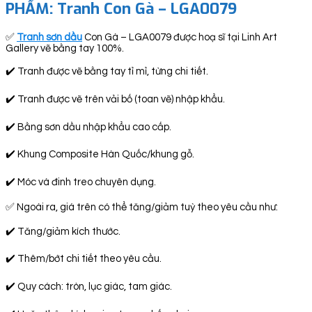
PHẨM: Tranh Con Gà – LGA0079
✅
Tranh sơn dầu
Con Gà – LGA0079 được hoạ sĩ tại Linh Art
Gallery vẽ bằng tay 100%.
✔️ Tranh được vẽ bằng tay tỉ mỉ, từng chi tiết.
✔️ Tranh được vẽ trên vải bố (toan vẽ) nhập khẩu.
✔️ Bằng sơn dầu nhập khẩu cao cấp.
✔️ Khung Composite Hàn Quốc/khung gỗ.
✔️ Móc và đinh treo chuyên dụng.
✅ Ngoài ra, giá trên có thể tăng/giảm tuỳ theo yêu cầu như:
✔️ Tăng/giảm kích thước.
✔️ Thêm/bớt chi tiết theo yêu cầu.
✔️ Quy cách: tròn, lục giác, tam giác.