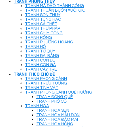
TRANH PHONG THUỶ
TRANH MÃ ĐÁO THÀNH CÔNG
TRANH THUẬN BUỒM XUÔI GIÓ
TRANH SƠN THUỶ
TRANH TÙNG HẠC
TRANH CÁ CHÉP
TRANH THƯ PHÁP
TRANH CHIM CÔNG
TRANH RỒNG
TRANH PHƯỢNG HOÀNG
TRANH HỔ
TRANH TỨ QUÝ
TRANH ĐẠI BÀNG
TRANH CON DÊ
TRANH CON GÀ
TRANH CÂY TRE
TRANH THEO CHỦ ĐỀ
TRANH PHONG CẢNH
TRANH TRỪU TƯỢNG
TRANH TĨNH VẬT
TRANH PHONG CẢNH QUÊ HƯƠNG
TRANH ĐỒNG QUÊ
TRANH PHỐ CỔ
TRANH HOA
TRANH HOA SEN
TRANH HOA MẪU ĐƠN
TRANH HOA ĐÀO MAI
TRANH HOA HỒNG