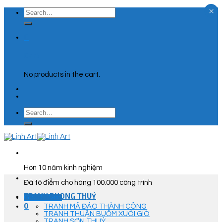
×
Skip
Search
to
for:
content
0
Cart
No products in the cart.
Search
for:
Hơn 10 năm kinh nghiệm
Đã tô điểm cho hàng 100.000 công trình
TRANH PHONG THUỶ
Góc Tư Vấn
0
TRANH MÃ ĐÁO THÀNH CÔNG
TRANH THUẬN BUỒM XUÔI GIÓ
TRANH SƠN THUỶ