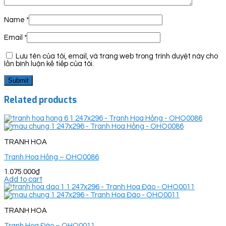
Name
*
Email
*
Lưu tên của tôi, email, và trang web trong trình duyệt này cho
lần bình luận kế tiếp của tôi.
Related products
TRANH HOA
Tranh Hoa Hồng – OHO0086
1.075.000
₫
Add to cart
TRANH HOA
Tranh Hoa Đào – OHO0011