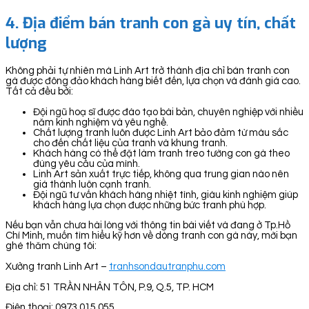
4.
Địa điểm bán tranh con gà uy tín, chất
lượng
Không phải tự nhiên mà Linh Art trở thành địa chỉ bán tranh con
gà được đông đảo khách hàng biết đến, lựa chọn và đánh giá cao.
Tất cả đều bởi:
Đội ngũ hoạ sĩ được đào tạo bài bản, chuyên nghiệp với nhiều
năm kinh nghiệm và yêu nghề.
Chất lượng tranh luôn được Linh Art bảo đảm từ màu sắc
cho đến chất liệu của tranh và khung tranh.
Khách hàng có thể đặt làm tranh treo tường con gà theo
đúng yêu cầu của mình.
Linh Art sản xuất trực tiếp, không qua trung gian nào nên
giá thành luôn cạnh tranh.
Đội ngũ tư vấn khách hàng nhiệt tình, giàu kinh nghiệm giúp
khách hàng lựa chọn được những bức tranh phù hợp.
Nếu bạn vẫn chưa hài lòng với thông tin bài viết và đang ở Tp.Hồ
Chí Minh, muốn tìm hiểu kỹ hơn về dòng tranh con gà này, mời bạn
ghé thăm chúng tôi:
Xưởng tranh Linh Art –
tranhsondautranphu.com
Địa chỉ: 51 TRẦN NHÂN TÔN, P.9, Q.5, TP. HCM
Điện thoại: 0973 015 055