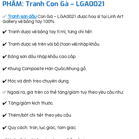
PHẨM: Tranh Con Gà – LGA0021
✅
Tranh sơn dầu
Con Gà – LGA0021 được hoạ sĩ tại Linh Art
Gallery vẽ bằng tay 100%.
✔️ Tranh được vẽ bằng tay tỉ mỉ, từng chi tiết.
✔️ Tranh được vẽ trên vải bố (toan vẽ) nhập khẩu.
✔️ Bằng sơn dầu nhập khẩu cao cấp.
✔️ Khung Composite Hàn Quốc/khung gỗ.
✔️ Móc và đinh treo chuyên dụng.
✅ Ngoài ra, giá trên có thể tăng/giảm tuỳ theo yêu cầu như:
✔️ Tăng/giảm kích thước.
✔️ Thêm/bớt chi tiết theo yêu cầu.
✔️ Quy cách: tròn, lục giác, tam giác.