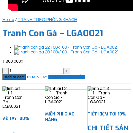
Home
/
TRANH TREO PHÒNG KHÁCH
Tranh Con Gà – LGA0021
1.800.000
₫
Tranh
Con
Add to cart
MUA NGAY
ĐẶT THEO YÊU CẦU
Gà
-
LGA0021
quantity
MIỄN PHÍ GIAO
TIẾT KIỆM TỚI 10%
VẼ TAY 100%
HÀNG
CHI TIẾT SẢN