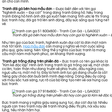
an cho con mình.
Tranh đôi gà bên hoa mẫu đơn
– Được biết đến với tên gọi
“Nghênh xuân – Đại cát” trong dòng tranh Đông hồ. Nếu trong
tranh Đông hồ hình ảnh đôi gà xuất hiện mang tính ước lệ thì trong
bức tranh này, đôi gà trở lên sinh động, đầy sức sống qua từng nét
vẽ.
Tranh đôi gà bên hoa mẫu đơn hay còn gọi là Nghênh xuân – 
Như tên gọi của bức tranh, Nghênh xuân đại cát là đón một năm
mới tốt lành.
Hoa mẫu đơn
còn mang ý nghĩa về một cuộc sống
phú quý, giàu sang. Nên tổng thể ý nghĩa của bức tranh là mong
cầu một năm mới hạnh phúc, an khang thịnh vượng.
Tranh gà trống đứng trên phiến đá
– Bức tranh có tên gọi khác là
“Kim kê độc lập”. Hình ảnh trong tranh là gà trống oai vệ, một chân
co lên, toàn thân như đang trườn về phía trước, đầu ngửng cao,
ngực ưỡu ra, mắt mở to. Đây là hình ảnh lúc gà đang chuẩn bị cất
tiếng gáy chào đón buổi bình minh đẹp nắng. Dáng điệu ấy cộng
với màu sắc tươi sáng, rực rỡ của bộ lông tạo nên vẻ oai hùng của
bức tranh.
Tranh gà trống đứng trên phiến đá hay còn gọi là Kim kê độc l
Bức tranh mang ý nghĩa giàu sang sung túc, đại cát đại lợi. Nhiều
người còn treo tranh này để tránh những điều thị phi, nói xấu sau
lưng, tiểu nhân hãm hại.