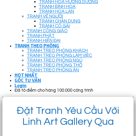
TRANH HOA HƯỚNG DƯƠNG
TRANH BÌNH HOA
TRANH HOA LAN
TRANH VẼ NGƯỜI
TRANH CHÂN DUNG
TRANH CÔ GÁI
TRANH CÔNG GIÁO
TRANH PHẬT
TRANH HIỆN ĐẠI
TRANH THEO PHÒNG
TRANH TREO PHÒNG KHÁCH
TRANH TREO PHÒNG LÀM VIỆC
TRANH TREO PHÒNG NGỦ
TRANH TREO PHÒNG THỜ
TRANH TREO PHÒNG ĂN
HOT NHẤT
GÓC TƯ VẤN
Login
Đã tô điểm cho hàng 100.000 công trình
Đặt Tranh Yêu Cầu Với
Linh Art Gallery Qua