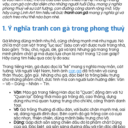
vậy, con gà còn đại diện cho những người tuổi Dậu, mang ý nghĩa
phong thuỷ về sự cát tường, con đường công danh rộng mở. Vậy
hãy cùng Linh Art tìm hiểu về bức
tranh con gà
mang ý nghĩa gì và
cách treo như thế nào bạn nhé.
1.
Ý nghĩa tranh con gà trong phong thuỷ
Gà không dũng mãnh như hổ, cũng chẳng mạnh mẽ như ngựa. Nó
chỉ là một con vật trong “lục súc” (sáu con vật được nuôi trong nhà,
bao gồm: Trâu, chó, ngựa, dê, gà và lợn). Nhưng gà mang trong
mình phẩm chất gì mà được lựa chọn là một trong 12 con giáp?
Hãy cùng tìm hiểu qua các lý do sau:
Trong tiếng Hán, gà được đọc là “kê” mang ý nghĩa may mắn, cát
tường. Với người Việt Nam, hình ảnh
con gà
đã trở nên vô cùng
thân thuộc, gần gũi . Những chú gà, đặc biệt là trống biểu trưng
cho những phẩm chất, đức tính mà con người luôn hướng đến: Văn
– Võ – Dũng – Nhân – Tín.
Văn
: Mào gà trong tiếng Hán đọc là “Quan”, đồng âm với từ
“Quan lại”. Đồng thời mào gà trống đỏ, cao thẳng, dựng
đứng như mũ quan tượng trưng cho chí khí, công thành danh
toại.
Võ
: Gà trống thường đi đầu đàn, với bước chân mạnh mẽ, oai
vệ, dáng người đĩnh đạc. Bên cạnh đó gà trống còn có cựa
sắc nhọn, thiện chiến, dũng mãnh biểu trưng cho Võ.
Dũng:
Gặp địch sẵn sàng chiến đấu đó là phẩm chất Dũng
của gà. Đặc biệt, gà sẵn sàng đương đầu với rắn độc để bảo