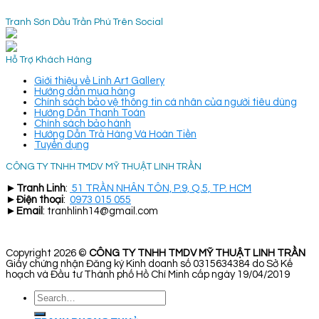
Tranh Sơn Dầu Trần Phú Trên Social
Hỗ Trợ Khách Hàng
Giới thiệu về Linh Art Gallery
Hướng dẫn mua hàng
Chính sách bảo vệ thông tin cá nhân của người tiêu dùng
Hướng Dẫn Thanh Toán
Chính sách bảo hành
Hướng Dẫn Trả Hàng Và Hoàn Tiền
Tuyển dụng
CÔNG TY TNHH TMDV MỸ THUẬT LINH TRẦN
►
Tranh Linh
:
51 TRẦN NHÂN TÔN, P.9, Q.5, TP. HCM
►
Điện thoại
:
0973 015 055
►
Email
: tranhlinh14@gmail.com
Copyright 2026 ©
CÔNG TY TNHH TMDV MỸ THUẬT LINH TRẦN
Giấy chứng nhận Đăng ký Kinh doanh số 0315634384 do Sở Kế
hoạch và Đầu tư Thành phố Hồ Chí Minh cấp ngày 19/04/2019
Search
for: