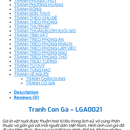
TRANH PHONG THUỶ
TRANH PHƯỢNG HOÀNG
TRANH RỒNG
TRANH SƠN THUỶ
TRANH THEO CHỦ ĐỀ
TRANH THEO PHÒNG
TRANH THƯ PHÁP
TRANH THUẬN BUỒM XUÔI GIÓ
TRANH TĨNH VẬT
TRANH TREO PHÒNG ĂN
TRANH TREO PHÒNG KHÁCH
TRANH TREO PHÒNG LÀM VIỆC
TRANH TREO PHÒNG NGỦ
TRANH TREO PHÒNG THỜ
TRANH TRỪU TƯỢNG
TRANH TỨ QUÝ
TRANH TÙNG HẠC
TRANH VẼ NGƯỜI
TRANH CHÂN DUNG
TRANH CÔ GÁI
Description
Reviews (0)
Tranh Con Gà – LGA0021
Gà là vật nuôi được thuần hoá từ lâu trong lịch sử, vô cùng thân
thuộc và gần gũi với mỗi người dân Việt Nam. Hình ảnh con gà đã
đi vào tiềm thức, thơ ca của biết bao nhiêu thế hệ. Không những