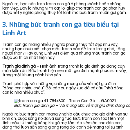
Ngoài ra, bạn nên treo tranh con gà ở phòng khách hoặc phòng
làm việc. Đây là những vị trí cát lợi giúp cho tranh con gà phát huy
được hết ý nghĩa phong thuỷ tốt lành mà bức tranh muốn gửi gắm.
3.
Những bức tranh con gà tiêu biểu tại
Linh Art
Tranh con gà mang nhiều ý nghĩa phong thuỷ tốt đẹp như vậy,
nhưng bạn chưa biết chọn mẫu tranh nào để treo trong nhà, tặng
người thân? Hãy cùng Linh Art điểm qua những mẫu tranh con gà
được ưa thích nhất hiện nay.
Tranh gia đình gà
– Hình ảnh trong tranh là gia đình gà đang cần
mẫn kiếm ăn. Bức tranh hiện nên một gia đình hạnh phúc sum vầy,
trong một khung cảnh bình yên.
Tranh phù hợp với những vợ chồng mong cầu về một gia đình
“đông con nhiều cháu”. Bởi các cụ ngày xưa đã có câu “nhà đông
con là nhà nhiều phúc”.
Bức tranh gia đình gà – Với mong ước về một gia đình đông c
Ngoài ra bức tranh còn mang ý nghĩa cầu chúc cho gia đình vạn sự
bình an, cuộc sống no đủ và sung túc. Bức tranh còn toát lên một
tình mẫu tử thiêng liêng khi gà mẹ tần tảo kiếm ăn cho đàn con,
đồng thời luôn sẵn sàng giang rộng đôi cánh để mang tới sự bình