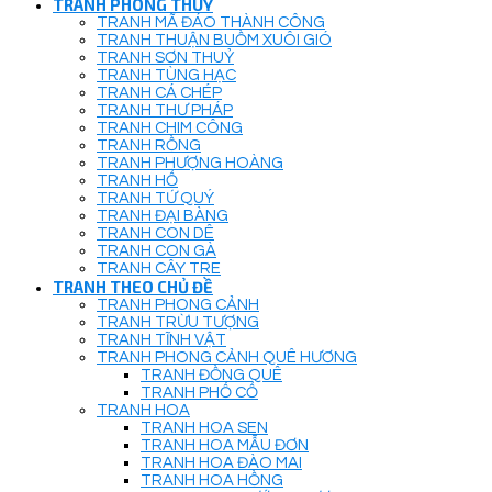
TRANH PHONG THUỶ
TRANH MÃ ĐÁO THÀNH CÔNG
TRANH THUẬN BUỒM XUÔI GIÓ
TRANH SƠN THUỶ
TRANH TÙNG HẠC
TRANH CÁ CHÉP
TRANH THƯ PHÁP
TRANH CHIM CÔNG
TRANH RỒNG
TRANH PHƯỢNG HOÀNG
TRANH HỔ
TRANH TỨ QUÝ
TRANH ĐẠI BÀNG
TRANH CON DÊ
TRANH CON GÀ
TRANH CÂY TRE
TRANH THEO CHỦ ĐỀ
TRANH PHONG CẢNH
TRANH TRỪU TƯỢNG
TRANH TĨNH VẬT
TRANH PHONG CẢNH QUÊ HƯƠNG
TRANH ĐỒNG QUÊ
TRANH PHỐ CỔ
TRANH HOA
TRANH HOA SEN
TRANH HOA MẪU ĐƠN
TRANH HOA ĐÀO MAI
TRANH HOA HỒNG