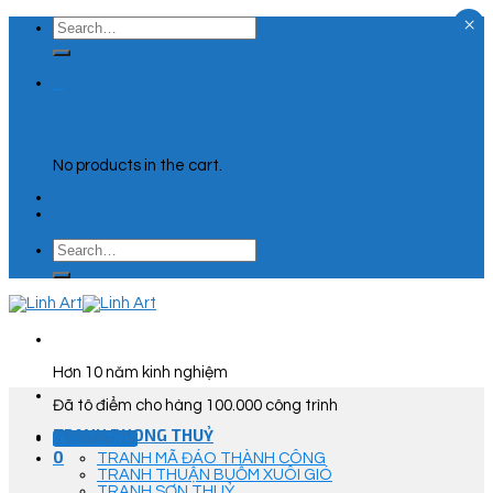
×
Skip
Search
to
for:
content
0
Cart
No products in the cart.
Search
for:
Hơn 10 năm kinh nghiệm
Đã tô điểm cho hàng 100.000 công trình
TRANH PHONG THUỶ
Góc Tư Vấn
0
TRANH MÃ ĐÁO THÀNH CÔNG
TRANH THUẬN BUỒM XUÔI GIÓ
TRANH SƠN THUỶ