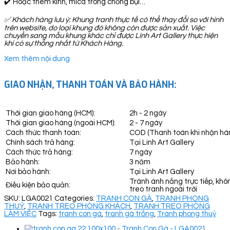
✔️ Hoặc thêm kính, mica trong chống bụi…
✅
Khách hàng lưu ý: Khung tranh thực tế có thể thay đổi so với hình
trên website, do loại khung đó không còn được sản xuất. Việc
chuyển sang mẫu khung khác chỉ được Linh Art Gallery thực hiện
khi có sự thống nhất từ Khách Hàng.
Xem thêm nội dung
GIAO NHẬN, THANH TOÁN VÀ BẢO HÀNH:
Thời gian giao hàng (HCM):
2h - 2 ngày
Thời gian giao hàng (ngoài HCM):
2 - 7 ngày
Cách thức thanh toán:
COD (Thanh toán khi nhận hà
Chính sách trả hàng:
Tại Linh Art Gallery
Cách thức trả hàng:
7 ngày
Bảo hành:
3 năm
Nơi bảo hành:
Tại Linh Art Gallery
Tránh ánh nắng trực tiếp, khô
Điều kiện bảo quản:
treo tranh ngoài trời
SKU:
LGA0021
Categories:
TRANH CON GÀ
,
TRANH PHONG
THUỶ
,
TRANH TREO PHÒNG KHÁCH
,
TRANH TREO PHÒNG
LÀM VIỆC
Tags:
tranh con gà
,
tranh gà trống
,
Tranh phong thuỷ