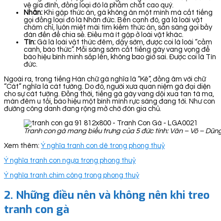
vệ gia đình, đồng loại đó là phẩm chất cao quý.
Nhân:
Khi gặp thức ăn, gà không ăn một mình mà cất tiếng
gọi đồng loại đó là Nhân đức. Bên cạnh đó, gà là loài vật
chăm chỉ, luôn miệt mài tìm kiếm thức ăn, sẵn sàng gọi bầy
đàn đến để chia sẻ. Điều mà ít gặp ở loài vật khác.
Tín:
Gà là loài vật thức đêm, dậy sớm, được coi là loài “cầm
canh, báo thức”. Mỗi sáng sớm cất tiếng gáy vang vọng để
báo hiệu bình minh sắp lên, không bao giờ sai. Được coi là Tín
đức.
Ngoài ra, trong tiếng Hán chữ gà nghĩa là “Kê”, đồng âm với chữ
“Cát” nghĩa là cát tường. Do đó, người xưa quan niệm gà đại diện
cho sự cát tường. Đồng thời, tiếng gà gáy vang dội xua tan tà ma,
màn đêm u tối, báo hiệu một bình mình rực sáng đang tới. Như con
đường công danh đang rộng mở chờ đón gia chủ.
Tranh con gà mang biểu trưng của 5 đức tính: Văn – Võ – Dũn
Xem thêm:
Ý nghĩa tranh con dê trong phong thuỷ
Ý nghĩa tranh con ngựa trong phong thuỷ
Ý nghĩa tranh chim công trong phong thuỷ
2.
Những điều nên và không nên khi treo
tranh con gà