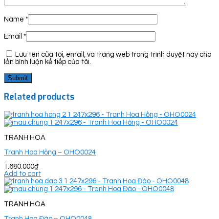
Name
*
Email
*
Lưu tên của tôi, email, và trang web trong trình duyệt này cho
lần bình luận kế tiếp của tôi.
Related products
TRANH HOA
Tranh Hoa Hồng – OHO0024
1.680.000
₫
Add to cart
TRANH HOA
Tranh Hoa Đào – OHO0048