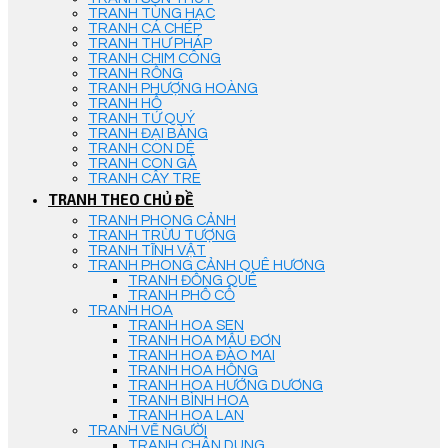
TRANH TÙNG HẠC
TRANH CÁ CHÉP
TRANH THƯ PHÁP
TRANH CHIM CÔNG
TRANH RỒNG
TRANH PHƯỢNG HOÀNG
TRANH HỔ
TRANH TỨ QUÝ
TRANH ĐẠI BÀNG
TRANH CON DÊ
TRANH CON GÀ
TRANH CÂY TRE
TRANH THEO CHỦ ĐỀ
TRANH PHONG CẢNH
TRANH TRỪU TƯỢNG
TRANH TĨNH VẬT
TRANH PHONG CẢNH QUÊ HƯƠNG
TRANH ĐỒNG QUÊ
TRANH PHỐ CỔ
TRANH HOA
TRANH HOA SEN
TRANH HOA MẪU ĐƠN
TRANH HOA ĐÀO MAI
TRANH HOA HỒNG
TRANH HOA HƯỚNG DƯƠNG
TRANH BÌNH HOA
TRANH HOA LAN
TRANH VẼ NGƯỜI
TRANH CHÂN DUNG