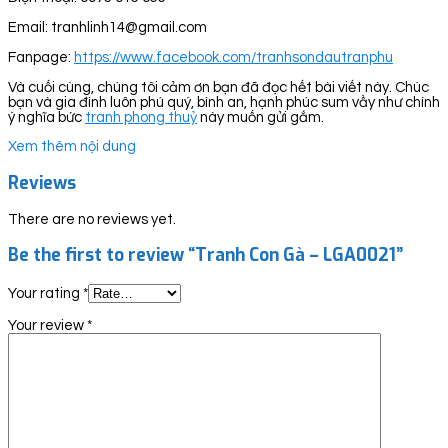
Email: tranhlinh14@gmail.com
Fanpage:
https://www.facebook.com/tranhsondautranphu
Và cuối cùng, chúng tôi cảm ơn bạn đã đọc hết bài viết này. Chúc
bạn và gia đình luôn phú quý, bình an, hạnh phúc sum vầy như chính
ý nghĩa bức
tranh phong thuỷ
này muốn gửi gắm.
Xem thêm nội dung
Reviews
There are no reviews yet.
Be the first to review “Tranh Con Gà – LGA0021”
Your rating
*
Your review
*