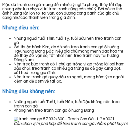
Mặc dù tranh con gà mang đến nhiều ý nghĩa phong thủy tốt đẹp
nhưng việc lựa chọn vị trí treo tranh cũng cần chú ý. Bởi nó có thể
ảnh hưởng rất lớn tới tài vận, con đường công danh của gia chủ
cũng như các thành viên trong gia đình.
Những điều nên:
Những người tuổi Thìn, tuổi Tỵ, tuổi Sửu nên treo tranh con
gà.
Gà thuộc hành Kim, do đó nên treo tranh con gà ở hướng
Tây, hướng Đông Bắc. Nếu gia chủ mang mệnh đào hoa thì
để thay đổi vận số, tốt nhất nên treo tranh này tại hướng
Đông Nam.
Nên treo bức tranh có 1 chú gà trống vì gà trống là loài ham
đấu chọi, treo tranh có nhiều gà trống sẽ dễ gây xung đột,
bất hoà trong gia đình.
Nên treo tranh gà quay đầu ra ngoài, mang hàm ý ra ngoài
kiếm ăn để đem về tài lộc.
Những điều không nên:
Những người tuổi Tuất, tuổi Mão, tuổi Dậu không nên treo
tranh con gà.
Không nên treo tranh con gà ở hướng Đông
Cần chọn vị trí phù hợp để treo tranh con gà nhằm phát huy h