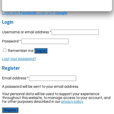
Login with
Facebook
Login with
Google
Login
Username or email address
*
Password
*
Remember me
Log in
Lost your password?
Register
Email address
*
A password will be sent to your email address.
Your personal data will be used to support your experience
throughout this website, to manage access to your account, and
for other purposes described in our
privacy policy
.
Register