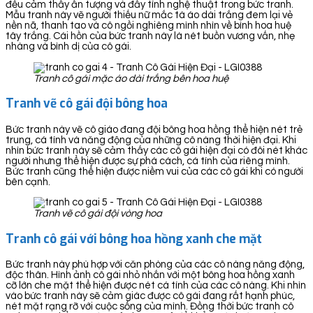
đều cảm thấy ấn tượng và đầy tính nghệ thuật trong bức tranh.
Mẫu tranh này vẽ người thiếu nữ mắc tà áo dài trắng đem lại vẻ
nền nã, thanh tao và cô ngồi nghiêng mình nhìn về bình hoa huệ
tây trắng. Cái hồn của bức tranh này là nét buồn vương vấn, nhẹ
nhàng và bình dị của cô gái.
Tranh cô gái mặc áo dài trắng bên hoa huệ
Tranh vẽ cô gái đội bông hoa
Bức tranh này vẽ cô giáo đang đội bông hoa hồng thể hiện nét trẻ
trung, cá tính và năng động của những cô nàng thời hiện đại. Khi
nhìn bức tranh này sẽ cảm thấy các cô gái hiện đại có đôi nét khác
người nhưng thể hiện được sự phá cách, cá tính của riêng mình.
Bức tranh cũng thể hiện được niềm vui của các cô gái khi có người
bên cạnh.
Tranh vẽ cô gái đội vòng hoa
Tranh cô gái với bông hoa hồng xanh che mặt
Bức tranh này phù hợp với căn phòng của các cô nàng năng động,
độc thân. Hình ảnh cô gái nhỏ nhắn với một bông hoa hồng xanh
cỡ lớn che mặt thể hiện được nét cá tính của các cô nàng. Khi nhìn
vào bức tranh này sẽ cảm giác được cô gái đang rất hạnh phúc,
nét mặt rạng rỡ với cuộc sống của mình. Đồng thời bức tranh cô