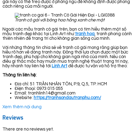
gái này có thể treo được ở phòng ngủ để khẳng định được phong
cách riêng của mỗi người.
Tranh cô gái với bông hoa hồng xanh che mặt
Ngoài các mẫu tranh cô gái trên, bạn có tìm hiểu thêm một số
mẫu tranh đẹp khác tại Linh Art như
tranh hoa
, tranh phong cảnh
thiên nhiên để trang trí cho không gian sống của mình.
Với những thông tin chia sẻ về tranh cô gái mong rằng giúp bạn
hiểu rõ hơn về dòng tranh này. Đồng thời lựa chọn được một bức
tranh đẹp, phù hợp cho không gian ngôi nhà của mình. Nếu còn
điều gì thắc mắc hay muốn mua tranh nghệ thuật trang trí này,
hãy nhanh tay liên hệ tới
Linh Art
để được tư vấn và hỗ trợ theo:
Thông tin liên hệ:
Địa chỉ: 51 TRẦN NHÂN TÔN, P.9, Q.5, TP. HCM
Điện thoại: 0973 015 055
Email: tranhlinh14@gmail.com
Website:
https://tranhsondautranphu.com/
Xem thêm nội dung
Reviews
There are no reviews yet.