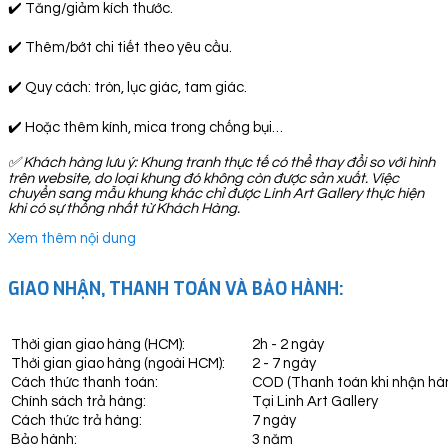
✔️ Tăng/giảm kích thước.
✔️ Thêm/bớt chi tiết theo yêu cầu.
✔️ Quy cách: tròn, lục giác, tam giác.
✔️ Hoặc thêm kính, mica trong chống bụi…
✅
Khách hàng lưu ý: Khung tranh thực tế có thể thay đổi so với hình
trên website, do loại khung đó không còn được sản xuất. Việc
chuyển sang mẫu khung khác chỉ được Linh Art Gallery thực hiện
khi có sự thống nhất từ Khách Hàng.
Xem thêm nội dung
GIAO NHẬN, THANH TOÁN VÀ BẢO HÀNH:
Thời gian giao hàng (HCM):
2h - 2 ngày
Thời gian giao hàng (ngoài HCM):
2 - 7 ngày
Cách thức thanh toán:
COD (Thanh toán khi nhận hà
Chính sách trả hàng:
Tại Linh Art Gallery
Cách thức trả hàng:
7 ngày
Bảo hành:
3 năm