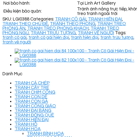
Nơi bảo hành:
Tại Linh Art Gallery
Tránh ánh nắng trực tiếp, khô
Điều kiện bảo quản:
treo tranh ngoài trời
SKU:
LGI0388
Categories:
TRANH CÔ GÁI
,
TRANH HIỆN ĐẠI
,
TRANH THEO CHỦ ĐỀ
,
TRANH THEO PHÒNG
,
TRANH TREO
PHÒNG ĂN
,
TRANH TREO PHÒNG KHÁCH
,
TRANH TREO
PHÒNG NGỦ
,
TRANH TRỪU TƯỢNG
,
TRANH VẼ NGƯỜI
Tags:
tranh cô gái
,
tranh cô gái hiện đại
,
tranh hiện đại
,
tranh trừu tượng
,
tranh vẽ người
Danh Mục
TRANH CÁ CHÉP
TRANH CÂY TRE
TRANH CHIM CÔNG
TRANH CON DÊ
TRANH CON GÀ
TRANH CÔNG GIÁO
TRANH ĐẠI BÀNG
TRANH ĐỒNG QUÊ
TRANH HIỆN ĐẠI
TRANH HỔ
TRANH HOA
TRANH BÌNH HOA