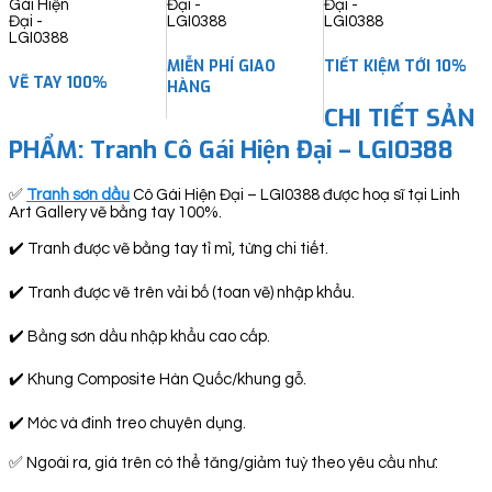
quantity
MIỄN PHÍ GIAO
TIẾT KIỆM TỚI 10%
VẼ TAY 100%
HÀNG
CHI TIẾT SẢN
PHẨM: Tranh Cô Gái Hiện Đại – LGI0388
✅
Tranh sơn dầu
Cô Gái Hiện Đại – LGI0388 được hoạ sĩ tại Linh
Art Gallery vẽ bằng tay 100%.
✔️ Tranh được vẽ bằng tay tỉ mỉ, từng chi tiết.
✔️ Tranh được vẽ trên vải bố (toan vẽ) nhập khẩu.
✔️ Bằng sơn dầu nhập khẩu cao cấp.
✔️ Khung Composite Hàn Quốc/khung gỗ.
✔️ Móc và đinh treo chuyên dụng.
✅ Ngoài ra, giá trên có thể tăng/giảm tuỳ theo yêu cầu như: