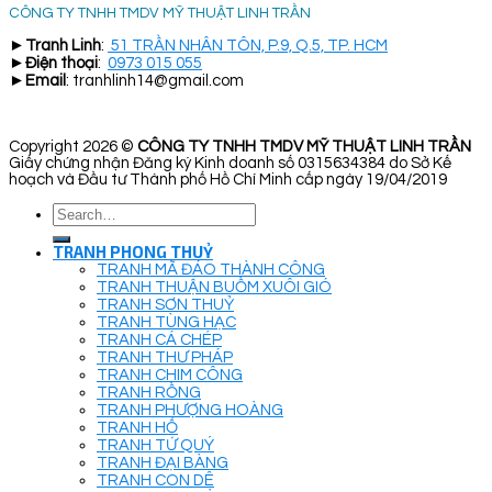
CÔNG TY TNHH TMDV MỸ THUẬT LINH TRẦN
►
Tranh Linh
:
51 TRẦN NHÂN TÔN, P.9, Q.5, TP. HCM
►
Điện thoại
:
0973 015 055
►
Email
: tranhlinh14@gmail.com
Copyright 2026 ©
CÔNG TY TNHH TMDV MỸ THUẬT LINH TRẦN
Giấy chứng nhận Đăng ký Kinh doanh số 0315634384 do Sở Kế
hoạch và Đầu tư Thành phố Hồ Chí Minh cấp ngày 19/04/2019
Search
for:
TRANH PHONG THUỶ
TRANH MÃ ĐÁO THÀNH CÔNG
TRANH THUẬN BUỒM XUÔI GIÓ
TRANH SƠN THUỶ
TRANH TÙNG HẠC
TRANH CÁ CHÉP
TRANH THƯ PHÁP
TRANH CHIM CÔNG
TRANH RỒNG
TRANH PHƯỢNG HOÀNG
TRANH HỔ
TRANH TỨ QUÝ
TRANH ĐẠI BÀNG
TRANH CON DÊ