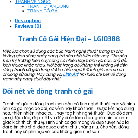
TRANH VẼ NGƯỜI
TRANH CHÂN DUNG
TRANH CÔ GÁI
Description
Reviews (0)
Tranh Cô Gái Hiện Đại – LGI0388
Việc lựa chọn sử dụng các bức tranh nghệ thuật trang trí cho
không gian sống ngày càng trở nên phổ biến hiện nay. Cho nên,
trên thị trường hiện nay cũng có nhiều loại tranh với các chủ đề,
kích thước khác nhau. Nổi bật trong đó không thể không kể đến
dòng
tranh cô gái
đang được nhiều người đánh giá cao và ưa
chuộng sử dụng. Hãy cùng với
Linh Art
tìm hiểu chi tiết về dòng
tranh này ngay dưới đây nhé!
Đôi nét về dòng tranh cô gái
Tranh cô gái là dòng tranh sơn dầu có tính nghệ thuật cao với hình
ảnh cô gái mặc áo dài, áo yếm hay khoả thân…Được kết hợp cùng
hoa, thiên nhiên, nhạc cụ… hay tạo hình nghệ thuật. Qua đó đem
lại sự độc đáo, đẹp mắt và đầy bí ẩn làm cho người nhìn có cảm
giác kích thích, thú vị. Hình ảnh cô gái mang vẻ đẹp tuyệt hảo là
đại điện cho phái đẹp được chăm chút, nâng niu. Cho nên, dòng
tranh này sẽ phù hợp với các không gian như sau: