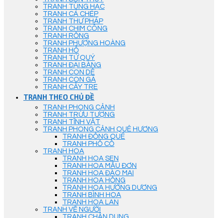
TRANH TÙNG HẠC
TRANH CÁ CHÉP
TRANH THƯ PHÁP
TRANH CHIM CÔNG
TRANH RỒNG
TRANH PHƯỢNG HOÀNG
TRANH HỔ
TRANH TỨ QUÝ
TRANH ĐẠI BÀNG
TRANH CON DÊ
TRANH CON GÀ
TRANH CÂY TRE
TRANH THEO CHỦ ĐỀ
TRANH PHONG CẢNH
TRANH TRỪU TƯỢNG
TRANH TĨNH VẬT
TRANH PHONG CẢNH QUÊ HƯƠNG
TRANH ĐỒNG QUÊ
TRANH PHỐ CỔ
TRANH HOA
TRANH HOA SEN
TRANH HOA MẪU ĐƠN
TRANH HOA ĐÀO MAI
TRANH HOA HỒNG
TRANH HOA HƯỚNG DƯƠNG
TRANH BÌNH HOA
TRANH HOA LAN
TRANH VẼ NGƯỜI
TRANH CHÂN DUNG