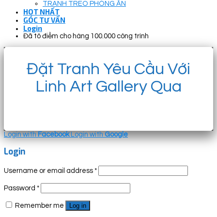
TRANH TREO PHÒNG ĂN
HOT NHẤT
GÓC TƯ VẤN
Login
Đã tô điểm cho hàng 100.000 công trình
Đặt Tranh Yêu Cầu Với
Linh Art Gallery Qua
Login with
Facebook
Login with
Google
Login
Username or email address
*
Password
*
Remember me
Log in