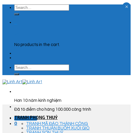
×
Skip
Search
to
for:
content
0
Cart
No products in the cart.
Search
for:
Hơn 10 năm kinh nghiệm
Đã tô điểm cho hàng 100.000 công trình
TRANH PHONG THUỶ
Góc Tư Vấn
0
TRANH MÃ ĐÁO THÀNH CÔNG
TRANH THUẬN BUỒM XUÔI GIÓ
TRANH SƠN THUỶ