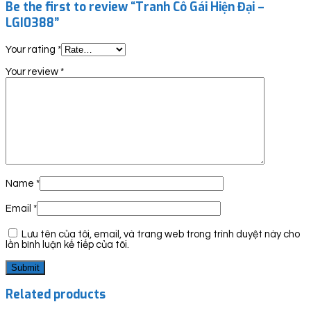
Be the first to review “Tranh Cô Gái Hiện Đại –
LGI0388”
Your rating
*
Your review
*
Name
*
Email
*
Lưu tên của tôi, email, và trang web trong trình duyệt này cho
lần bình luận kế tiếp của tôi.
Related products