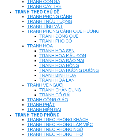
TRANH CON GÀ
TRANH CÂY TRE
TRANH THEO CHỦ ĐỀ
TRANH PHONG CẢNH
TRANH TRỪU TƯỢNG
TRANH TĨNH VẬT
TRANH PHONG CẢNH QUÊ HƯƠNG
TRANH ĐỒNG QUÊ
TRANH PHỐ CỔ
TRANH HOA
TRANH HOA SEN
TRANH HOA MẪU ĐƠN
TRANH HOA ĐÀO MAI
TRANH HOA HỒNG
TRANH HOA HƯỚNG DƯƠNG
TRANH BÌNH HOA
TRANH HOA LAN
TRANH VẼ NGƯỜI
TRANH CHÂN DUNG
TRANH CÔ GÁI
TRANH CÔNG GIÁO
TRANH PHẬT
TRANH HIỆN ĐẠI
TRANH THEO PHÒNG
TRANH TREO PHÒNG KHÁCH
TRANH TREO PHÒNG LÀM VIỆC
TRANH TREO PHÒNG NGỦ
TRANH TREO PHÒNG THỜ