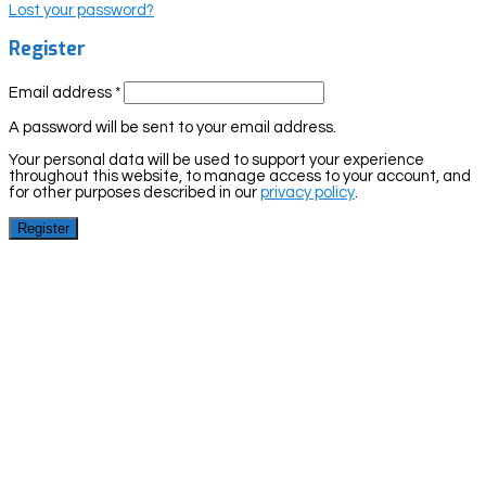
Lost your password?
Register
Email address
*
A password will be sent to your email address.
Your personal data will be used to support your experience
throughout this website, to manage access to your account, and
for other purposes described in our
privacy policy
.
Register