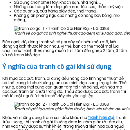
Sử dụng cho homestay, khách sạn, nhà nghỉ,…
Những cửa hàng làm đẹp gồm nail, tóc, spa, thẩm mỹ viện,…
Các quán xá, cửa hàng giày dép, thời trang,..
Không gian phòng ngủ của những cô nàng bay bổng, mơ
mộng,…
Tranh vẽ cô gái có tính nghệ thuật cao đem lại sự độc đáo, đẹ
Bên cạnh đó, dòng tranh vẽ cô gái này có nhiều mẫu mã, kiểu
dáng và kích thước khác nhau. Vì thế, bạn có thể thoải mái lựa
chọn mẫu tranh theo mong muốn từ 1 tấm đến ghép 2 tấm, 3 tấm
và cả tranh khổ dọc.
Ý nghĩa của tranh cô gái khi sử dụng
Khi mua các bức tranh, ai cũng đều nâng cao tính nghệ thuật để
có thể trang trí cho không gian của mình đẹp, sang trọng hơn. Thế
nhưng, đồng thời cũng cần quan tâm tới tính xã hội, văn hóa mà
các bức tranh ẩn chứa trong đó. Thấu đáo được các bức tranh thì
mới là một người “chơi tranh” đầy chuyên nghiệp.
Tranh cô gái tạo cảm giác thân thuộc, bình yên và êm dịu khi 
Khác với những dòng tranh sơn dầu khác như
tranh hiện đại
, tranh
trừu tượng, thì tranh cô gái thường đem lại cảm giác rất êm dịu,
nhìn vào thấy được sự tinh khiết, trong trẻo và hiền hòa của người