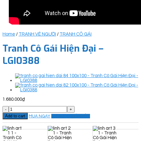
Home
/
TRANH VẼ NGƯỜI
/
TRANH CÔ GÁI
Tranh Cô Gái Hiện Đại –
LGI0388
1.680.000
₫
Tranh
Cô
Add to cart
MUA NGAY
ĐẶT THEO YÊU CẦU
Gái
Hiện
Đại
-
LGI0388