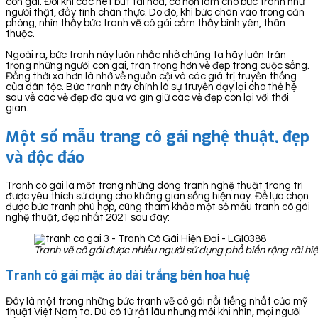
con gái. Đôi khi các nét bút tài hoa, có hồn làm cho bức tranh như
người thật, đầy tính chân thực. Do đó, khi bức chân vào trong căn
phòng, nhìn thấy bức tranh vẽ cô gái cảm thấy bình yên, thân
thuộc.
Ngoài ra, bức tranh này luôn nhắc nhở chúng ta hãy luôn trân
trọng những người con gái, trân trọng hơn vẻ đẹp trong cuộc sống.
Đồng thời xa hơn là nhớ về nguồn cội và các giá trị truyền thống
của dân tộc. Bức tranh này chính là sự truyền dạy lại cho thế hệ
sau về các vẻ đẹp đã qua và gìn giữ các vẻ đẹp còn lại với thời
gian.
Một số mẫu trang cô gái nghệ thuật, đẹp
và độc đáo
Tranh cô gái là một trong những dòng tranh nghệ thuật trang trí
được yêu thích sử dụng cho không gian sống hiện nay. Để lựa chọn
được bức tranh phù hợp, cùng tham khảo một số mẫu tranh cô gái
nghệ thuật, đẹp nhất 2021 sau đây:
Tranh vẽ cô gái được nhiều người sử dụng phổ biến rộng rãi hi
Tranh cô gái mặc áo dài trắng bên hoa huệ
Đây là một trong những bức tranh vẽ cô gái nổi tiếng nhất của mỹ
thuật Việt Nam ta. Dù có từ rất lâu nhưng mỗi khi nhìn, mọi người