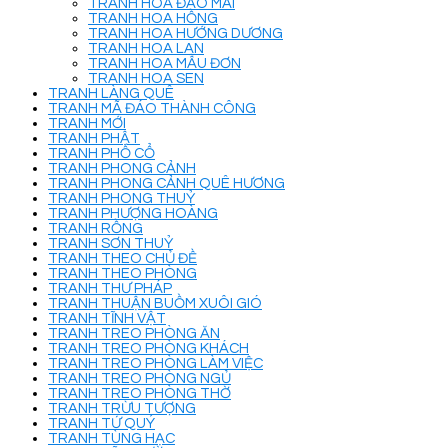
TRANH HOA ĐÀO MAI
TRANH HOA HỒNG
TRANH HOA HƯỚNG DƯƠNG
TRANH HOA LAN
TRANH HOA MẪU ĐƠN
TRANH HOA SEN
TRANH LÀNG QUÊ
TRANH MÃ ĐÁO THÀNH CÔNG
TRANH MỚI
TRANH PHẬT
TRANH PHỐ CỔ
TRANH PHONG CẢNH
TRANH PHONG CẢNH QUÊ HƯƠNG
TRANH PHONG THUỶ
TRANH PHƯỢNG HOÀNG
TRANH RỒNG
TRANH SƠN THUỶ
TRANH THEO CHỦ ĐỀ
TRANH THEO PHÒNG
TRANH THƯ PHÁP
TRANH THUẬN BUỒM XUÔI GIÓ
TRANH TĨNH VẬT
TRANH TREO PHÒNG ĂN
TRANH TREO PHÒNG KHÁCH
TRANH TREO PHÒNG LÀM VIỆC
TRANH TREO PHÒNG NGỦ
TRANH TREO PHÒNG THỜ
TRANH TRỪU TƯỢNG
TRANH TỨ QUÝ
TRANH TÙNG HẠC