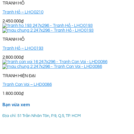
TRANH HỔ
Tranh Hổ – LHO0210
2.450.000
₫
TRANH HỔ
Tranh Hổ – LHO0193
2.800.000
₫
TRANH HIỆN ĐẠI
Tranh Con Voi – LHD0086
1.800.000
₫
Bạn vừa xem
Địa chỉ: 51 Trần Nhân Tôn, P.9, Q.5, TP. HCM