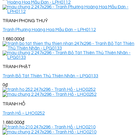
TRANH PHONG THUỶ
Tranh Phượng Hoàng Hoa Mẫu Đơn – LPH0112
1.680.000
₫
TRANH PHẬT
Tranh Bồ Tát Thiên Thủ Thiên Nhãn – LPG0133
0
₫
TRANH HỔ
Tranh Hổ – LHO0252
1.680.000
₫