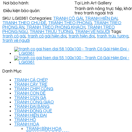
Nơi bảo hành:
Tại Linh Art Gallery
Tránh ánh nắng trực tiếp, khô
Điều kiện bảo quản:
treo tranh ngoài trời
SKU:
LGI0361
Categories:
TRANH CÔ GÁI
,
TRANH HIỆN ĐẠI
,
TRANH THEO CHỦ ĐỀ
,
TRANH THEO PHÒNG
,
TRANH TREO
PHÒNG ĂN
,
TRANH TREO PHÒNG KHÁCH
,
TRANH TREO
PHÒNG NGỦ
,
TRANH TRỪU TƯỢNG
,
TRANH VẼ NGƯỜI
Tags:
tranh cô gái
,
tranh cô gái hiện đại
,
tranh hiện đại
,
tranh trừu tượng
,
tranh vẽ người
Danh Mục
TRANH CÁ CHÉP
TRANH CÂY TRE
TRANH CHIM CÔNG
TRANH CON DÊ
TRANH CON GÀ
TRANH CÔNG GIÁO
TRANH ĐẠI BÀNG
TRANH ĐỒNG QUÊ
TRANH HIỆN ĐẠI
TRANH HỔ
TRANH HOA
TRANH BÌNH HOA