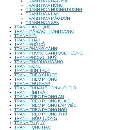
TRANH HOA ĐÀO MAI
TRANH HOA HỒNG
TRANH HOA HƯỚNG DƯƠNG
TRANH HOA LAN
TRANH HOA MẪU ĐƠN
TRANH HOA SEN
TRANH LÀNG QUÊ
TRANH MÃ ĐÁO THÀNH CÔNG
TRANH MỚI
TRANH PHẬT
TRANH PHỐ CỔ
TRANH PHONG CẢNH
TRANH PHONG CẢNH QUÊ HƯƠNG
TRANH PHONG THUỶ
TRANH PHƯỢNG HOÀNG
TRANH RỒNG
TRANH SƠN THUỶ
TRANH THEO CHỦ ĐỀ
TRANH THEO PHÒNG
TRANH THƯ PHÁP
TRANH THUẬN BUỒM XUÔI GIÓ
TRANH TĨNH VẬT
TRANH TREO PHÒNG ĂN
TRANH TREO PHÒNG KHÁCH
TRANH TREO PHÒNG LÀM VIỆC
TRANH TREO PHÒNG NGỦ
TRANH TREO PHÒNG THỜ
TRANH TRỪU TƯỢNG
TRANH TỨ QUÝ
TRANH TÙNG HẠC