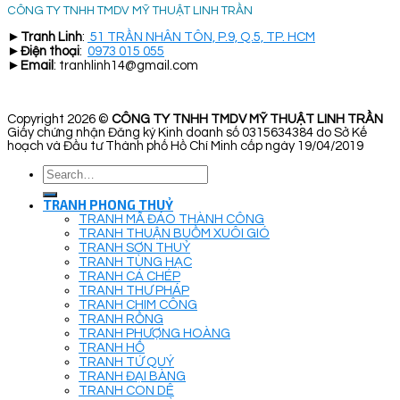
CÔNG TY TNHH TMDV MỸ THUẬT LINH TRẦN
►
Tranh Linh
:
51 TRẦN NHÂN TÔN, P.9, Q.5, TP. HCM
►
Điện thoại
:
0973 015 055
►
Email
: tranhlinh14@gmail.com
Copyright 2026 ©
CÔNG TY TNHH TMDV MỸ THUẬT LINH TRẦN
Giấy chứng nhận Đăng ký Kinh doanh số 0315634384 do Sở Kế
hoạch và Đầu tư Thành phố Hồ Chí Minh cấp ngày 19/04/2019
Search
for:
TRANH PHONG THUỶ
TRANH MÃ ĐÁO THÀNH CÔNG
TRANH THUẬN BUỒM XUÔI GIÓ
TRANH SƠN THUỶ
TRANH TÙNG HẠC
TRANH CÁ CHÉP
TRANH THƯ PHÁP
TRANH CHIM CÔNG
TRANH RỒNG
TRANH PHƯỢNG HOÀNG
TRANH HỔ
TRANH TỨ QUÝ
TRANH ĐẠI BÀNG
TRANH CON DÊ