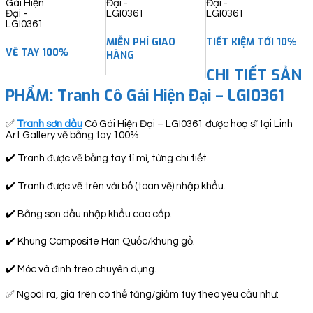
quantity
MIỄN PHÍ GIAO
TIẾT KIỆM TỚI 10%
VẼ TAY 100%
HÀNG
CHI TIẾT SẢN
PHẨM: Tranh Cô Gái Hiện Đại – LGI0361
✅
Tranh sơn dầu
Cô Gái Hiện Đại – LGI0361 được hoạ sĩ tại Linh
Art Gallery vẽ bằng tay 100%.
✔️ Tranh được vẽ bằng tay tỉ mỉ, từng chi tiết.
✔️ Tranh được vẽ trên vải bố (toan vẽ) nhập khẩu.
✔️ Bằng sơn dầu nhập khẩu cao cấp.
✔️ Khung Composite Hàn Quốc/khung gỗ.
✔️ Móc và đinh treo chuyên dụng.
✅ Ngoài ra, giá trên có thể tăng/giảm tuỳ theo yêu cầu như: