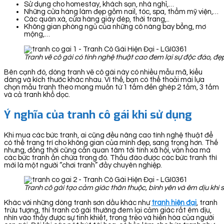
Sử dụng cho homestay, khách sạn, nhà nghỉ,…
Những cửa hàng làm đẹp gồm nail, tóc, spa, thẩm mỹ viện,…
Các quán xá, cửa hàng giày dép, thời trang,..
Không gian phòng ngủ của những cô nàng bay bổng, mơ
mộng,…
Tranh vẽ cô gái có tính nghệ thuật cao đem lại sự độc đáo, đẹ
Bên cạnh đó, dòng tranh vẽ cô gái này có nhiều mẫu mã, kiểu
dáng và kích thước khác nhau. Vì thế, bạn có thể thoải mái lựa
chọn mẫu tranh theo mong muốn từ 1 tấm đến ghép 2 tấm, 3 tấm
và cả tranh khổ dọc.
Ý nghĩa của tranh cô gái khi sử dụng
Khi mua các bức tranh, ai cũng đều nâng cao tính nghệ thuật để
có thể trang trí cho không gian của mình đẹp, sang trọng hơn. Thế
nhưng, đồng thời cũng cần quan tâm tới tính xã hội, văn hóa mà
các bức tranh ẩn chứa trong đó. Thấu đáo được các bức tranh thì
mới là một người “chơi tranh” đầy chuyên nghiệp.
Tranh cô gái tạo cảm giác thân thuộc, bình yên và êm dịu khi 
Khác với những dòng tranh sơn dầu khác như
tranh hiện đại
, tranh
trừu tượng, thì tranh cô gái thường đem lại cảm giác rất êm dịu,
nhìn vào thấy được sự tinh khiết, trong trẻo và hiền hòa của người