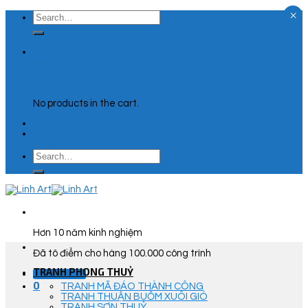
×
Skip
Search
to
for:
content
0
Cart
No products in the cart.
Search
for:
Hơn 10 năm kinh nghiệm
Đã tô điểm cho hàng 100.000 công trình
TRANH PHONG THUỶ
Góc Tư Vấn
0
TRANH MÃ ĐÁO THÀNH CÔNG
TRANH THUẬN BUỒM XUÔI GIÓ
TRANH SƠN THUỶ