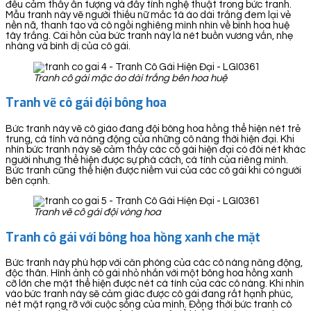
đều cảm thấy ấn tượng và đầy tính nghệ thuật trong bức tranh.
Mẫu tranh này vẽ người thiếu nữ mắc tà áo dài trắng đem lại vẻ
nền nã, thanh tao và cô ngồi nghiêng mình nhìn về bình hoa huệ
tây trắng. Cái hồn của bức tranh này là nét buồn vương vấn, nhẹ
nhàng và bình dị của cô gái.
Tranh cô gái mặc áo dài trắng bên hoa huệ
Tranh vẽ cô gái đội bông hoa
Bức tranh này vẽ cô giáo đang đội bông hoa hồng thể hiện nét trẻ
trung, cá tính và năng động của những cô nàng thời hiện đại. Khi
nhìn bức tranh này sẽ cảm thấy các cô gái hiện đại có đôi nét khác
người nhưng thể hiện được sự phá cách, cá tính của riêng mình.
Bức tranh cũng thể hiện được niềm vui của các cô gái khi có người
bên cạnh.
Tranh vẽ cô gái đội vòng hoa
Tranh cô gái với bông hoa hồng xanh che mặt
Bức tranh này phù hợp với căn phòng của các cô nàng năng động,
độc thân. Hình ảnh cô gái nhỏ nhắn với một bông hoa hồng xanh
cỡ lớn che mặt thể hiện được nét cá tính của các cô nàng. Khi nhìn
vào bức tranh này sẽ cảm giác được cô gái đang rất hạnh phúc,
nét mặt rạng rỡ với cuộc sống của mình. Đồng thời bức tranh cô