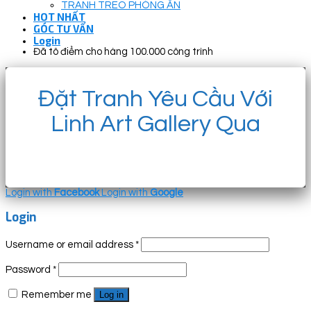
TRANH TREO PHÒNG ĂN
HOT NHẤT
GÓC TƯ VẤN
Login
Đã tô điểm cho hàng 100.000 công trình
Đặt Tranh Yêu Cầu Với
Linh Art Gallery Qua
Login with
Facebook
Login with
Google
Login
Username or email address
*
Password
*
Remember me
Log in