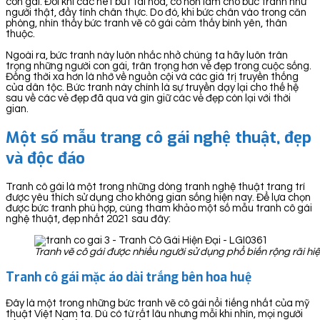
con gái. Đôi khi các nét bút tài hoa, có hồn làm cho bức tranh như
người thật, đầy tính chân thực. Do đó, khi bức chân vào trong căn
phòng, nhìn thấy bức tranh vẽ cô gái cảm thấy bình yên, thân
thuộc.
Ngoài ra, bức tranh này luôn nhắc nhở chúng ta hãy luôn trân
trọng những người con gái, trân trọng hơn vẻ đẹp trong cuộc sống.
Đồng thời xa hơn là nhớ về nguồn cội và các giá trị truyền thống
của dân tộc. Bức tranh này chính là sự truyền dạy lại cho thế hệ
sau về các vẻ đẹp đã qua và gìn giữ các vẻ đẹp còn lại với thời
gian.
Một số mẫu trang cô gái nghệ thuật, đẹp
và độc đáo
Tranh cô gái là một trong những dòng tranh nghệ thuật trang trí
được yêu thích sử dụng cho không gian sống hiện nay. Để lựa chọn
được bức tranh phù hợp, cùng tham khảo một số mẫu tranh cô gái
nghệ thuật, đẹp nhất 2021 sau đây:
Tranh vẽ cô gái được nhiều người sử dụng phổ biến rộng rãi hi
Tranh cô gái mặc áo dài trắng bên hoa huệ
Đây là một trong những bức tranh vẽ cô gái nổi tiếng nhất của mỹ
thuật Việt Nam ta. Dù có từ rất lâu nhưng mỗi khi nhìn, mọi người