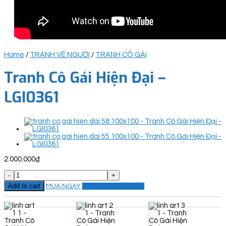
Home
/
TRANH VẼ NGƯỜI
/
TRANH CÔ GÁI
Tranh Cô Gái Hiện Đại –
LGI0361
2.000.000
₫
Tranh
Cô
Add to cart
MUA NGAY
ĐẶT THEO YÊU CẦU
Gái
Hiện
Đại
-
LGI0361