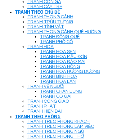
TRANH CON GÀ
TRANH CÂY TRE
TRANH THEO CHỦ ĐỀ
TRANH PHONG CẢNH
TRANH TRỪU TƯỢNG
TRANH TĨNH VẬT
TRANH PHONG CẢNH QUÊ HƯƠNG
TRANH ĐỒNG QUÊ
TRANH PHỐ CỔ
TRANH HOA
TRANH HOA SEN
TRANH HOA MẪU ĐƠN
TRANH HOA ĐÀO MAI
TRANH HOA HỒNG
TRANH HOA HƯỚNG DƯƠNG
TRANH BÌNH HOA
TRANH HOA LAN
TRANH VẼ NGƯỜI
TRANH CHÂN DUNG
TRANH CÔ GÁI
TRANH CÔNG GIÁO
TRANH PHẬT
TRANH HIỆN ĐẠI
TRANH THEO PHÒNG
TRANH TREO PHÒNG KHÁCH
TRANH TREO PHÒNG LÀM VIỆC
TRANH TREO PHÒNG NGỦ
TRANH TREO PHÒNG THỜ