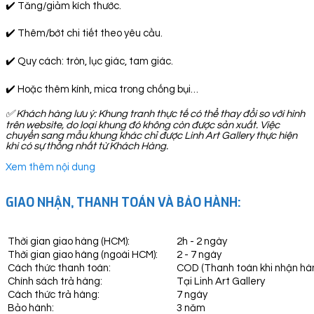
✔️ Tăng/giảm kích thước.
✔️ Thêm/bớt chi tiết theo yêu cầu.
✔️ Quy cách: tròn, lục giác, tam giác.
✔️ Hoặc thêm kính, mica trong chống bụi…
✅
Khách hàng lưu ý: Khung tranh thực tế có thể thay đổi so với hình
trên website, do loại khung đó không còn được sản xuất. Việc
chuyển sang mẫu khung khác chỉ được Linh Art Gallery thực hiện
khi có sự thống nhất từ Khách Hàng.
Xem thêm nội dung
GIAO NHẬN, THANH TOÁN VÀ BẢO HÀNH:
Thời gian giao hàng (HCM):
2h - 2 ngày
Thời gian giao hàng (ngoài HCM):
2 - 7 ngày
Cách thức thanh toán:
COD (Thanh toán khi nhận hà
Chính sách trả hàng:
Tại Linh Art Gallery
Cách thức trả hàng:
7 ngày
Bảo hành:
3 năm