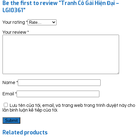
Be the first to review “Tranh Cô Gái Hiện Đại –
LGI0361”
Your rating
*
Your review
*
Name
*
Email
*
Lưu tên của tôi, email, và trang web trong trình duyệt này cho
lần bình luận kế tiếp của tôi.
Related products