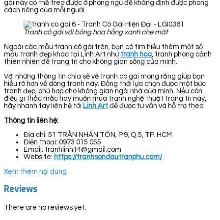
gái này có thể treo được ở phòng ngủ để khẳng định được phong
cách riêng của mỗi người.
Tranh cô gái với bông hoa hồng xanh che mặt
Ngoài các mẫu tranh cô gái trên, bạn có tìm hiểu thêm một số
mẫu tranh đẹp khác tại Linh Art như
tranh hoa
, tranh phong cảnh
thiên nhiên để trang trí cho không gian sống của mình.
Với những thông tin chia sẻ về tranh cô gái mong rằng giúp bạn
hiểu rõ hơn về dòng tranh này. Đồng thời lựa chọn được một bức
tranh đẹp, phù hợp cho không gian ngôi nhà của mình. Nếu còn
điều gì thắc mắc hay muốn mua tranh nghệ thuật trang trí này,
hãy nhanh tay liên hệ tới
Linh Art
để được tư vấn và hỗ trợ theo:
Thông tin liên hệ:
Địa chỉ: 51 TRẦN NHÂN TÔN, P.9, Q.5, TP. HCM
Điện thoại: 0973 015 055
Email: tranhlinh14@gmail.com
Website:
https://tranhsondautranphu.com/
Xem thêm nội dung
Reviews
There are no reviews yet.