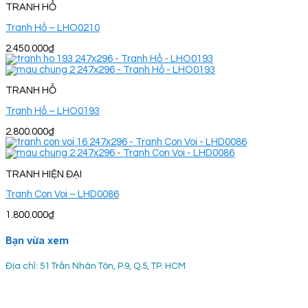
TRANH HỔ
Tranh Hổ – LHO0210
2.450.000
₫
TRANH HỔ
Tranh Hổ – LHO0193
2.800.000
₫
TRANH HIỆN ĐẠI
Tranh Con Voi – LHD0086
1.800.000
₫
Bạn vừa xem
Địa chỉ: 51 Trần Nhân Tôn, P.9, Q.5, TP. HCM