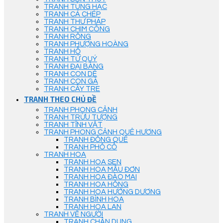
TRANH TÙNG HẠC
TRANH CÁ CHÉP
TRANH THƯ PHÁP
TRANH CHIM CÔNG
TRANH RỒNG
TRANH PHƯỢNG HOÀNG
TRANH HỔ
TRANH TỨ QUÝ
TRANH ĐẠI BÀNG
TRANH CON DÊ
TRANH CON GÀ
TRANH CÂY TRE
TRANH THEO CHỦ ĐỀ
TRANH PHONG CẢNH
TRANH TRỪU TƯỢNG
TRANH TĨNH VẬT
TRANH PHONG CẢNH QUÊ HƯƠNG
TRANH ĐỒNG QUÊ
TRANH PHỐ CỔ
TRANH HOA
TRANH HOA SEN
TRANH HOA MẪU ĐƠN
TRANH HOA ĐÀO MAI
TRANH HOA HỒNG
TRANH HOA HƯỚNG DƯƠNG
TRANH BÌNH HOA
TRANH HOA LAN
TRANH VẼ NGƯỜI
TRANH CHÂN DUNG