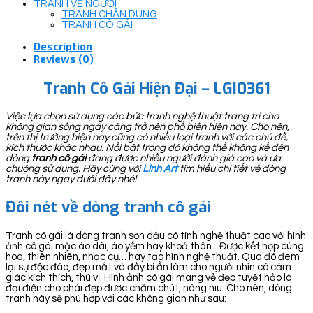
TRANH VẼ NGƯỜI
TRANH CHÂN DUNG
TRANH CÔ GÁI
Description
Reviews (0)
Tranh Cô Gái Hiện Đại – LGI0361
Việc lựa chọn sử dụng các bức tranh nghệ thuật trang trí cho
không gian sống ngày càng trở nên phổ biến hiện nay. Cho nên,
trên thị trường hiện nay cũng có nhiều loại tranh với các chủ đề,
kích thước khác nhau. Nổi bật trong đó không thể không kể đến
dòng
tranh cô gái
đang được nhiều người đánh giá cao và ưa
chuộng sử dụng. Hãy cùng với
Linh Art
tìm hiểu chi tiết về dòng
tranh này ngay dưới đây nhé!
Đôi nét về dòng tranh cô gái
Tranh cô gái là dòng tranh sơn dầu có tính nghệ thuật cao với hình
ảnh cô gái mặc áo dài, áo yếm hay khoả thân…Được kết hợp cùng
hoa, thiên nhiên, nhạc cụ… hay tạo hình nghệ thuật. Qua đó đem
lại sự độc đáo, đẹp mắt và đầy bí ẩn làm cho người nhìn có cảm
giác kích thích, thú vị. Hình ảnh cô gái mang vẻ đẹp tuyệt hảo là
đại điện cho phái đẹp được chăm chút, nâng niu. Cho nên, dòng
tranh này sẽ phù hợp với các không gian như sau: