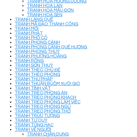
TRANH HOA HƯỚNG DƯƠNG
TRANH HOA LAN
TRANH HOA MẪU ĐƠN
TRANH HOA SEN
TRANH LÀNG QUÊ
TRANH MÃ ĐÁO THÀNH CÔNG
TRANH MỚI
TRANH PHẬT
TRANH PHỐ CỔ
TRANH PHONG CẢNH
TRANH PHONG CẢNH QUÊ HƯƠNG
TRANH PHONG THUỶ
TRANH PHƯỢNG HOÀNG
TRANH RỒNG
TRANH SƠN THUỶ
TRANH THEO CHỦ ĐỀ
TRANH THEO PHÒNG
TRANH THƯ PHÁP
TRANH THUẬN BUỒM XUÔI GIÓ
TRANH TĨNH VẬT
TRANH TREO PHÒNG ĂN
TRANH TREO PHÒNG KHÁCH
TRANH TREO PHÒNG LÀM VIỆC
TRANH TREO PHÒNG NGỦ
TRANH TREO PHÒNG THỜ
TRANH TRỪU TƯỢNG
TRANH TỨ QUÝ
TRANH TÙNG HẠC
TRANH VẼ NGƯỜI
TRANH CHÂN DUNG