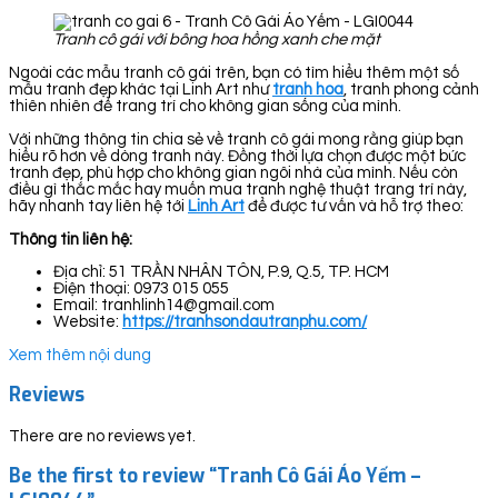
Tranh cô gái với bông hoa hồng xanh che mặt
Ngoài các mẫu tranh cô gái trên, bạn có tìm hiểu thêm một số
mẫu tranh đẹp khác tại Linh Art như
tranh hoa
, tranh phong cảnh
thiên nhiên để trang trí cho không gian sống của mình.
Với những thông tin chia sẻ về tranh cô gái mong rằng giúp bạn
hiểu rõ hơn về dòng tranh này. Đồng thời lựa chọn được một bức
tranh đẹp, phù hợp cho không gian ngôi nhà của mình. Nếu còn
điều gì thắc mắc hay muốn mua tranh nghệ thuật trang trí này,
hãy nhanh tay liên hệ tới
Linh Art
để được tư vấn và hỗ trợ theo:
Thông tin liên hệ:
Địa chỉ: 51 TRẦN NHÂN TÔN, P.9, Q.5, TP. HCM
Điện thoại: 0973 015 055
Email: tranhlinh14@gmail.com
Website:
https://tranhsondautranphu.com/
Xem thêm nội dung
Reviews
There are no reviews yet.
Be the first to review “Tranh Cô Gái Áo Yếm –