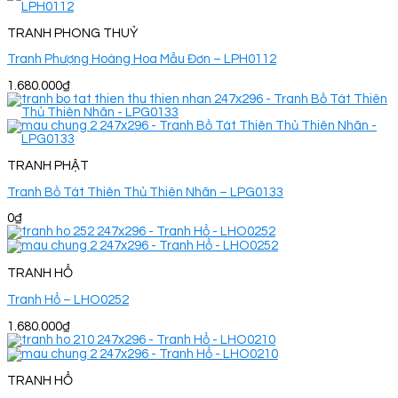
TRANH PHONG THUỶ
Tranh Phượng Hoàng Hoa Mẫu Đơn – LPH0112
1.680.000
₫
TRANH PHẬT
Tranh Bồ Tát Thiên Thủ Thiên Nhãn – LPG0133
0
₫
TRANH HỔ
Tranh Hổ – LHO0252
1.680.000
₫
TRANH HỔ