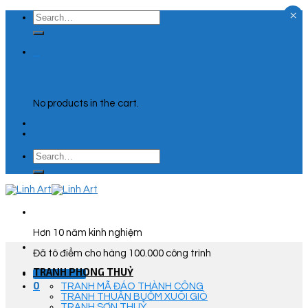
×
Skip
Search
to
for:
content
0
Cart
No products in the cart.
Search
for:
Hơn 10 năm kinh nghiệm
Đã tô điểm cho hàng 100.000 công trình
TRANH PHONG THUỶ
Góc Tư Vấn
0
TRANH MÃ ĐÁO THÀNH CÔNG
TRANH THUẬN BUỒM XUÔI GIÓ
TRANH SƠN THUỶ