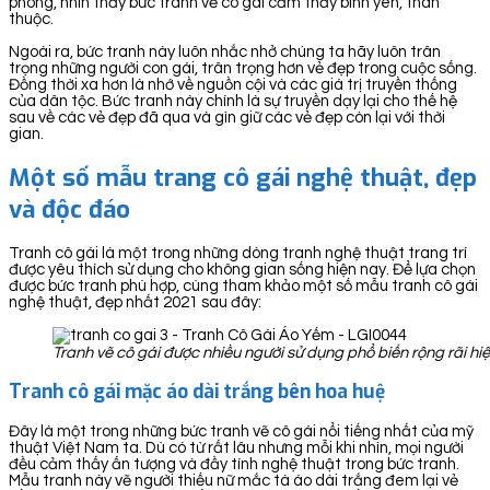
phòng, nhìn thấy bức tranh vẽ cô gái cảm thấy bình yên, thân
thuộc.
Ngoài ra, bức tranh này luôn nhắc nhở chúng ta hãy luôn trân
trọng những người con gái, trân trọng hơn vẻ đẹp trong cuộc sống.
Đồng thời xa hơn là nhớ về nguồn cội và các giá trị truyền thống
của dân tộc. Bức tranh này chính là sự truyền dạy lại cho thế hệ
sau về các vẻ đẹp đã qua và gìn giữ các vẻ đẹp còn lại với thời
gian.
Một số mẫu trang cô gái nghệ thuật, đẹp
và độc đáo
Tranh cô gái là một trong những dòng tranh nghệ thuật trang trí
được yêu thích sử dụng cho không gian sống hiện nay. Để lựa chọn
được bức tranh phù hợp, cùng tham khảo một số mẫu tranh cô gái
nghệ thuật, đẹp nhất 2021 sau đây:
Tranh vẽ cô gái được nhiều người sử dụng phổ biến rộng rãi hi
Tranh cô gái mặc áo dài trắng bên hoa huệ
Đây là một trong những bức tranh vẽ cô gái nổi tiếng nhất của mỹ
thuật Việt Nam ta. Dù có từ rất lâu nhưng mỗi khi nhìn, mọi người
đều cảm thấy ấn tượng và đầy tính nghệ thuật trong bức tranh.
Mẫu tranh này vẽ người thiếu nữ mắc tà áo dài trắng đem lại vẻ