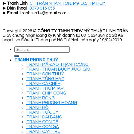
►
Tranh Linh
:
51 TRẦN NHÂN TÔN, P.9, Q.5, TP. HCM
►
Điện thoại
:
0973 015 055
►
Email
: tranhlinh14@gmail.com
Copyright 2026 ©
CÔNG TY TNHH TMDV MỸ THUẬT LINH TRẦN
Giấy chứng nhận Đăng ký Kinh doanh số 0315634384 do Sở Kế
hoạch và Đầu tư Thành phố Hồ Chí Minh cấp ngày 19/04/2019
Search
for:
TRANH PHONG THUỶ
TRANH MÃ ĐÁO THÀNH CÔNG
TRANH THUẬN BUỒM XUÔI GIÓ
TRANH SƠN THUỶ
TRANH TÙNG HẠC
TRANH CÁ CHÉP
TRANH THƯ PHÁP
TRANH CHIM CÔNG
TRANH RỒNG
TRANH PHƯỢNG HOÀNG
TRANH HỔ
TRANH TỨ QUÝ
TRANH ĐẠI BÀNG
TRANH CON DÊ
TRANH CON GÀ
TRANH CÂY TRE