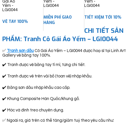
quantity
MIỄN PHÍ GIAO
TIẾT KIỆM TỚI 10%
VẼ TAY 100%
HÀNG
CHI TIẾT SẢN
PHẨM: Tranh Cô Gái Áo Yếm – LGI0044
✅
Tranh sơn dầu
Cô Gái Áo Yếm – LGI0044 được hoạ sĩ tại Linh Art
Gallery vẽ bằng tay 100%.
✔️ Tranh được vẽ bằng tay tỉ mỉ, từng chi tiết.
✔️ Tranh được vẽ trên vải bố (toan vẽ) nhập khẩu.
✔️ Bằng sơn dầu nhập khẩu cao cấp.
✔️ Khung Composite Hàn Quốc/khung gỗ.
✔️ Móc và đinh treo chuyên dụng.
✅ Ngoài ra, giá trên có thể tăng/giảm tuỳ theo yêu cầu như: