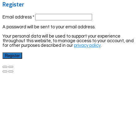
Register
Email address
*
A password will be sent to your email address.
Your personal data will be used to support your experience
throughout this website, to manage access to your account, and
for other purposes described in our
privacy policy
.
Register