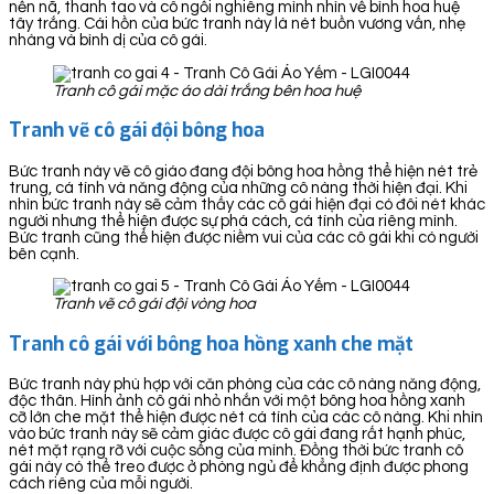
nền nã, thanh tao và cô ngồi nghiêng mình nhìn về bình hoa huệ
tây trắng. Cái hồn của bức tranh này là nét buồn vương vấn, nhẹ
nhàng và bình dị của cô gái.
Tranh cô gái mặc áo dài trắng bên hoa huệ
Tranh vẽ cô gái đội bông hoa
Bức tranh này vẽ cô giáo đang đội bông hoa hồng thể hiện nét trẻ
trung, cá tính và năng động của những cô nàng thời hiện đại. Khi
nhìn bức tranh này sẽ cảm thấy các cô gái hiện đại có đôi nét khác
người nhưng thể hiện được sự phá cách, cá tính của riêng mình.
Bức tranh cũng thể hiện được niềm vui của các cô gái khi có người
bên cạnh.
Tranh vẽ cô gái đội vòng hoa
Tranh cô gái với bông hoa hồng xanh che mặt
Bức tranh này phù hợp với căn phòng của các cô nàng năng động,
độc thân. Hình ảnh cô gái nhỏ nhắn với một bông hoa hồng xanh
cỡ lớn che mặt thể hiện được nét cá tính của các cô nàng. Khi nhìn
vào bức tranh này sẽ cảm giác được cô gái đang rất hạnh phúc,
nét mặt rạng rỡ với cuộc sống của mình. Đồng thời bức tranh cô
gái này có thể treo được ở phòng ngủ để khẳng định được phong
cách riêng của mỗi người.