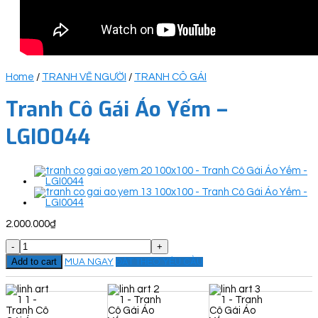
Home
/
TRANH VẼ NGƯỜI
/
TRANH CÔ GÁI
Tranh Cô Gái Áo Yếm –
LGI0044
2.000.000
₫
Tranh
Cô
Add to cart
MUA NGAY
ĐẶT THEO YÊU CẦU
Gái
Áo
Yếm
-
LGI0044