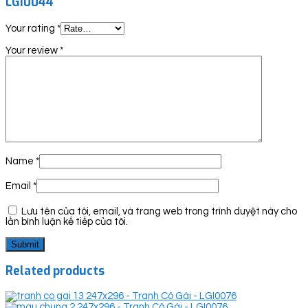
LGI0044”
Your rating
*
Your review
*
Name
*
Email
*
Lưu tên của tôi, email, và trang web trong trình duyệt này cho
lần bình luận kế tiếp của tôi.
Related products