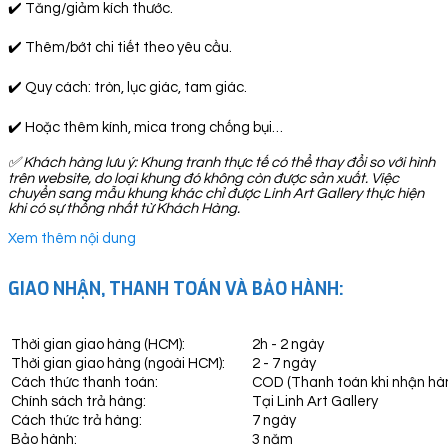
✔️ Tăng/giảm kích thước.
✔️ Thêm/bớt chi tiết theo yêu cầu.
✔️ Quy cách: tròn, lục giác, tam giác.
✔️ Hoặc thêm kính, mica trong chống bụi…
✅
Khách hàng lưu ý: Khung tranh thực tế có thể thay đổi so với hình
trên website, do loại khung đó không còn được sản xuất. Việc
chuyển sang mẫu khung khác chỉ được Linh Art Gallery thực hiện
khi có sự thống nhất từ Khách Hàng.
Xem thêm nội dung
GIAO NHẬN, THANH TOÁN VÀ BẢO HÀNH:
Thời gian giao hàng (HCM):
2h - 2 ngày
Thời gian giao hàng (ngoài HCM):
2 - 7 ngày
Cách thức thanh toán:
COD (Thanh toán khi nhận hà
Chính sách trả hàng:
Tại Linh Art Gallery
Cách thức trả hàng:
7 ngày
Bảo hành:
3 năm