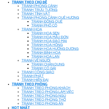
TRANH THEO CHỦ ĐỀ
TRANH PHONG CẢNH
TRANH TRỪU TƯỢNG
TRANH TĨNH VẬT
TRANH PHONG CẢNH QUÊ HƯƠNG
TRANH ĐỒNG QUÊ
TRANH PHỐ CỔ
TRANH HOA
TRANH HOA SEN
TRANH HOA MẪU ĐƠN
TRANH HOA ĐÀO MAI
TRANH HOA HỒNG
TRANH HOA HƯỚNG DƯƠNG
TRANH BÌNH HOA
TRANH HOA LAN
TRANH VẼ NGƯỜI
TRANH CHÂN DUNG
TRANH CÔ GÁI
TRANH CÔNG GIÁO
TRANH PHẬT
TRANH HIỆN ĐẠI
TRANH THEO PHÒNG
TRANH TREO PHÒNG KHÁCH
TRANH TREO PHÒNG LÀM VIỆC
TRANH TREO PHÒNG NGỦ
TRANH TREO PHÒNG THỜ
TRANH TREO PHÒNG ĂN
HOT NHẤT