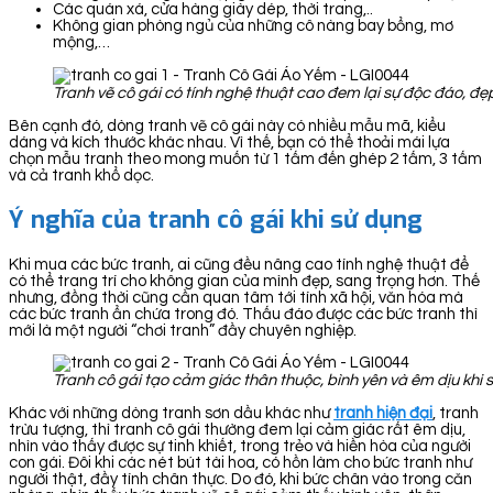
Các quán xá, cửa hàng giày dép, thời trang,..
Không gian phòng ngủ của những cô nàng bay bổng, mơ
mộng,…
Tranh vẽ cô gái có tính nghệ thuật cao đem lại sự độc đáo, đẹ
Bên cạnh đó, dòng tranh vẽ cô gái này có nhiều mẫu mã, kiểu
dáng và kích thước khác nhau. Vì thế, bạn có thể thoải mái lựa
chọn mẫu tranh theo mong muốn từ 1 tấm đến ghép 2 tấm, 3 tấm
và cả tranh khổ dọc.
Ý nghĩa của tranh cô gái khi sử dụng
Khi mua các bức tranh, ai cũng đều nâng cao tính nghệ thuật để
có thể trang trí cho không gian của mình đẹp, sang trọng hơn. Thế
nhưng, đồng thời cũng cần quan tâm tới tính xã hội, văn hóa mà
các bức tranh ẩn chứa trong đó. Thấu đáo được các bức tranh thì
mới là một người “chơi tranh” đầy chuyên nghiệp.
Tranh cô gái tạo cảm giác thân thuộc, bình yên và êm dịu khi 
Khác với những dòng tranh sơn dầu khác như
tranh hiện đại
, tranh
trừu tượng, thì tranh cô gái thường đem lại cảm giác rất êm dịu,
nhìn vào thấy được sự tinh khiết, trong trẻo và hiền hòa của người
con gái. Đôi khi các nét bút tài hoa, có hồn làm cho bức tranh như
người thật, đầy tính chân thực. Do đó, khi bức chân vào trong căn