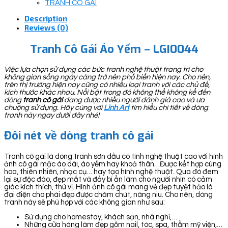
TRANH CÔ GÁI
Description
Reviews (0)
Tranh Cô Gái Áo Yếm – LGI0044
Việc lựa chọn sử dụng các bức tranh nghệ thuật trang trí cho
không gian sống ngày càng trở nên phổ biến hiện nay. Cho nên,
trên thị trường hiện nay cũng có nhiều loại tranh với các chủ đề,
kích thước khác nhau. Nổi bật trong đó không thể không kể đến
dòng
tranh cô gái
đang được nhiều người đánh giá cao và ưa
chuộng sử dụng. Hãy cùng với
Linh Art
tìm hiểu chi tiết về dòng
tranh này ngay dưới đây nhé!
Đôi nét về dòng tranh cô gái
Tranh cô gái là dòng tranh sơn dầu có tính nghệ thuật cao với hình
ảnh cô gái mặc áo dài, áo yếm hay khoả thân…Được kết hợp cùng
hoa, thiên nhiên, nhạc cụ… hay tạo hình nghệ thuật. Qua đó đem
lại sự độc đáo, đẹp mắt và đầy bí ẩn làm cho người nhìn có cảm
giác kích thích, thú vị. Hình ảnh cô gái mang vẻ đẹp tuyệt hảo là
đại điện cho phái đẹp được chăm chút, nâng niu. Cho nên, dòng
tranh này sẽ phù hợp với các không gian như sau:
Sử dụng cho homestay, khách sạn, nhà nghỉ,…
Những cửa hàng làm đẹp gồm nail, tóc, spa, thẩm mỹ viện,…