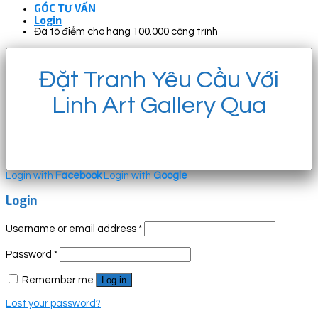
GÓC TƯ VẤN
Login
Đã tô điểm cho hàng 100.000 công trình
Đặt Tranh Yêu Cầu Với
Linh Art Gallery Qua
Login with
Facebook
Login with
Google
Login
Username or email address
*
Password
*
Remember me
Log in
Lost your password?