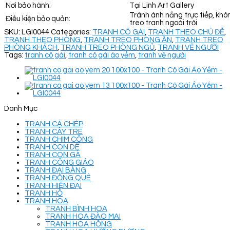
Nơi bảo hành:
Tại Linh Art Gallery
Tránh ánh nắng trực tiếp, khô
Điều kiện bảo quản:
treo tranh ngoài trời
SKU:
LGI0044
Categories:
TRANH CÔ GÁI
,
TRANH THEO CHỦ ĐỀ
,
TRANH THEO PHÒNG
,
TRANH TREO PHÒNG ĂN
,
TRANH TREO
PHÒNG KHÁCH
,
TRANH TREO PHÒNG NGỦ
,
TRANH VẼ NGƯỜI
Tags:
tranh cô gái
,
tranh cô gái áo yếm
,
tranh vẽ người
Danh Mục
TRANH CÁ CHÉP
TRANH CÂY TRE
TRANH CHIM CÔNG
TRANH CON DÊ
TRANH CON GÀ
TRANH CÔNG GIÁO
TRANH ĐẠI BÀNG
TRANH ĐỒNG QUÊ
TRANH HIỆN ĐẠI
TRANH HỔ
TRANH HOA
TRANH BÌNH HOA
TRANH HOA ĐÀO MAI
TRANH HOA HỒNG