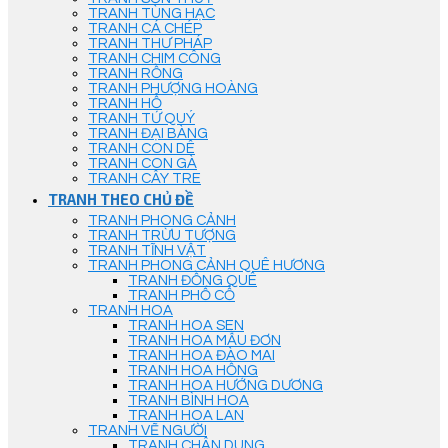
TRANH TÙNG HẠC
TRANH CÁ CHÉP
TRANH THƯ PHÁP
TRANH CHIM CÔNG
TRANH RỒNG
TRANH PHƯỢNG HOÀNG
TRANH HỔ
TRANH TỨ QUÝ
TRANH ĐẠI BÀNG
TRANH CON DÊ
TRANH CON GÀ
TRANH CÂY TRE
TRANH THEO CHỦ ĐỀ
TRANH PHONG CẢNH
TRANH TRỪU TƯỢNG
TRANH TĨNH VẬT
TRANH PHONG CẢNH QUÊ HƯƠNG
TRANH ĐỒNG QUÊ
TRANH PHỐ CỔ
TRANH HOA
TRANH HOA SEN
TRANH HOA MẪU ĐƠN
TRANH HOA ĐÀO MAI
TRANH HOA HỒNG
TRANH HOA HƯỚNG DƯƠNG
TRANH BÌNH HOA
TRANH HOA LAN
TRANH VẼ NGƯỜI
TRANH CHÂN DUNG