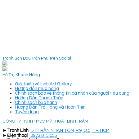
Tranh Sơn Dầu Trần Phú Trên Social
Hỗ Trợ Khách Hàng
Giới thiệu về Linh Art Gallery
Hướng dẫn mua hàng
Chính sách bảo vệ thông tin cá nhân của người tiêu dùng
Hướng Dẫn Thanh Toán
Chính sách bảo hành
Hướng Dẫn Trả Hàng Và Hoàn Tiền
Tuyển dụng
CÔNG TY TNHH TMDV MỸ THUẬT LINH TRẦN
►
Tranh Linh
:
51 TRẦN NHÂN TÔN, P.9, Q.5, TP. HCM
►
Điện thoại
:
0973 015 055