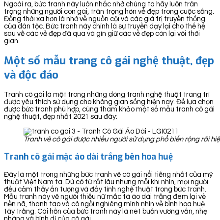
Ngoài ra, bức tranh này luôn nhắc nhở chúng ta hãy luôn trân
trọng những người con gái, trân trọng hơn vẻ đẹp trong cuộc sống.
Đồng thời xa hơn là nhớ về nguồn cội và các giá trị truyền thống
của dân tộc. Bức tranh này chính là sự truyền dạy lại cho thế hệ
sau về các vẻ đẹp đã qua và gìn giữ các vẻ đẹp còn lại với thời
gian.
Một số mẫu trang cô gái nghệ thuật, đẹp
và độc đáo
Tranh cô gái là một trong những dòng tranh nghệ thuật trang trí
được yêu thích sử dụng cho không gian sống hiện nay. Để lựa chọn
được bức tranh phù hợp, cùng tham khảo một số mẫu tranh cô gái
nghệ thuật, đẹp nhất 2021 sau đây:
Tranh vẽ cô gái được nhiều người sử dụng phổ biến rộng rãi hi
Tranh cô gái mặc áo dài trắng bên hoa huệ
Đây là một trong những bức tranh vẽ cô gái nổi tiếng nhất của mỹ
thuật Việt Nam ta. Dù có từ rất lâu nhưng mỗi khi nhìn, mọi người
đều cảm thấy ấn tượng và đầy tính nghệ thuật trong bức tranh.
Mẫu tranh này vẽ người thiếu nữ mắc tà áo dài trắng đem lại vẻ
nền nã, thanh tao và cô ngồi nghiêng mình nhìn về bình hoa huệ
tây trắng. Cái hồn của bức tranh này là nét buồn vương vấn, nhẹ
nhàng và bình dị của cô gái.