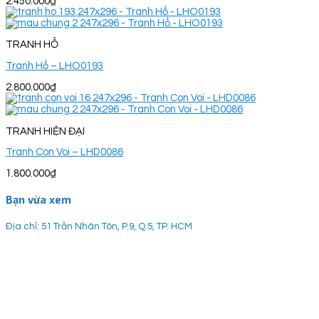
2.450.000
₫
TRANH HỔ
Tranh Hổ – LHO0193
2.800.000
₫
TRANH HIỆN ĐẠI
Tranh Con Voi – LHD0086
1.800.000
₫
Bạn vừa xem
Địa chỉ: 51 Trần Nhân Tôn, P.9, Q.5, TP. HCM