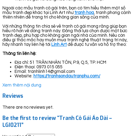
Ngoài các mẫu tranh cô gái trên, bạn có tìm hiểu thêm một số
mẫu tranh đẹp khác tại Linh Art như
tranh hoa
, tranh phong cảnh
thiên nhiên để trang trí cho không gian sống của mình.
Với những thông tin chia sẻ về tranh cô gái mong rằng giúp bạn
hiểu rõ hơn về dòng tranh này. Đồng thời lựa chọn được một bức
tranh đẹp, phù hợp cho không gian ngôi nhà của mình. Nếu còn
điều gì thắc mắc hay muốn mua tranh nghệ thuật trang trí này,
hãy nhanh tay liên hệ tới
Linh Art
để được tư vấn và hỗ trợ theo:
Thông tin liên hệ:
Địa chỉ: 51 TRẦN NHÂN TÔN, P.9, Q.5, TP. HCM
Điện thoại: 0973 015 055
Email: tranhlinh14@gmail.com
Website:
https://tranhsondautranphu.com/
Xem thêm nội dung
Reviews
There are no reviews yet.
Be the first to review “Tranh Cô Gái Áo Dài –
LGI0211”