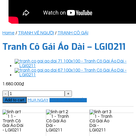
Home
/
TRANH VẼ NGƯỜI
/
TRANH CÔ GÁI
Tranh Cô Gái Áo Dài – LGI0211
1.680.000
₫
Tranh
Cô
Add to cart
MUA NGAY
ĐẶT THEO YÊU CẦU
Gái
Áo
Dài
-
LGI0211
quantity