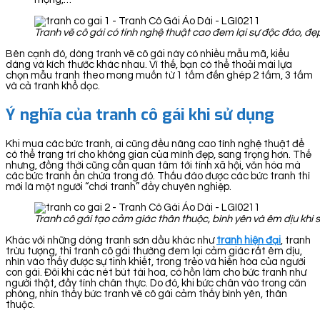
Tranh vẽ cô gái có tính nghệ thuật cao đem lại sự độc đáo, đẹ
Bên cạnh đó, dòng tranh vẽ cô gái này có nhiều mẫu mã, kiểu
dáng và kích thước khác nhau. Vì thế, bạn có thể thoải mái lựa
chọn mẫu tranh theo mong muốn từ 1 tấm đến ghép 2 tấm, 3 tấm
và cả tranh khổ dọc.
Ý nghĩa của tranh cô gái khi sử dụng
Khi mua các bức tranh, ai cũng đều nâng cao tính nghệ thuật để
có thể trang trí cho không gian của mình đẹp, sang trọng hơn. Thế
nhưng, đồng thời cũng cần quan tâm tới tính xã hội, văn hóa mà
các bức tranh ẩn chứa trong đó. Thấu đáo được các bức tranh thì
mới là một người “chơi tranh” đầy chuyên nghiệp.
Tranh cô gái tạo cảm giác thân thuộc, bình yên và êm dịu khi 
Khác với những dòng tranh sơn dầu khác như
tranh hiện đại
, tranh
trừu tượng, thì tranh cô gái thường đem lại cảm giác rất êm dịu,
nhìn vào thấy được sự tinh khiết, trong trẻo và hiền hòa của người
con gái. Đôi khi các nét bút tài hoa, có hồn làm cho bức tranh như
người thật, đầy tính chân thực. Do đó, khi bức chân vào trong căn
phòng, nhìn thấy bức tranh vẽ cô gái cảm thấy bình yên, thân
thuộc.