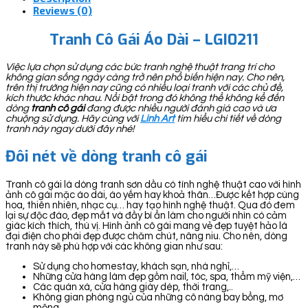
Reviews (0)
Tranh Cô Gái Áo Dài – LGI0211
Việc lựa chọn sử dụng các bức tranh nghệ thuật trang trí cho
không gian sống ngày càng trở nên phổ biến hiện nay. Cho nên,
trên thị trường hiện nay cũng có nhiều loại tranh với các chủ đề,
kích thước khác nhau. Nổi bật trong đó không thể không kể đến
dòng
tranh cô gái
đang được nhiều người đánh giá cao và ưa
chuộng sử dụng. Hãy cùng với
Linh Art
tìm hiểu chi tiết về dòng
tranh này ngay dưới đây nhé!
Đôi nét về dòng tranh cô gái
Tranh cô gái là dòng tranh sơn dầu có tính nghệ thuật cao với hình
ảnh cô gái mặc áo dài, áo yếm hay khoả thân…Được kết hợp cùng
hoa, thiên nhiên, nhạc cụ… hay tạo hình nghệ thuật. Qua đó đem
lại sự độc đáo, đẹp mắt và đầy bí ẩn làm cho người nhìn có cảm
giác kích thích, thú vị. Hình ảnh cô gái mang vẻ đẹp tuyệt hảo là
đại điện cho phái đẹp được chăm chút, nâng niu. Cho nên, dòng
tranh này sẽ phù hợp với các không gian như sau:
Sử dụng cho homestay, khách sạn, nhà nghỉ,…
Những cửa hàng làm đẹp gồm nail, tóc, spa, thẩm mỹ viện,…
Các quán xá, cửa hàng giày dép, thời trang,..
Không gian phòng ngủ của những cô nàng bay bổng, mơ
mộng,…