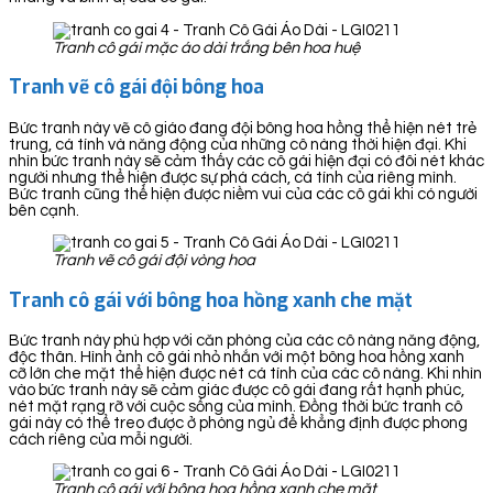
Tranh cô gái mặc áo dài trắng bên hoa huệ
Tranh vẽ cô gái đội bông hoa
Bức tranh này vẽ cô giáo đang đội bông hoa hồng thể hiện nét trẻ
trung, cá tính và năng động của những cô nàng thời hiện đại. Khi
nhìn bức tranh này sẽ cảm thấy các cô gái hiện đại có đôi nét khác
người nhưng thể hiện được sự phá cách, cá tính của riêng mình.
Bức tranh cũng thể hiện được niềm vui của các cô gái khi có người
bên cạnh.
Tranh vẽ cô gái đội vòng hoa
Tranh cô gái với bông hoa hồng xanh che mặt
Bức tranh này phù hợp với căn phòng của các cô nàng năng động,
độc thân. Hình ảnh cô gái nhỏ nhắn với một bông hoa hồng xanh
cỡ lớn che mặt thể hiện được nét cá tính của các cô nàng. Khi nhìn
vào bức tranh này sẽ cảm giác được cô gái đang rất hạnh phúc,
nét mặt rạng rỡ với cuộc sống của mình. Đồng thời bức tranh cô
gái này có thể treo được ở phòng ngủ để khẳng định được phong
cách riêng của mỗi người.
Tranh cô gái với bông hoa hồng xanh che mặt