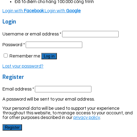
Đã tô điểm cho hàng 100.000 công trình
Login with
Facebook
Login with
Google
Login
Username or email address
*
Password
*
Remember me
Log in
Lost your password?
Register
Email address
*
A password will be sent to your email address.
Your personal data will be used to support your experience
throughout this website, to manage access to your account, and
for other purposes described in our
privacy policy
.
Register