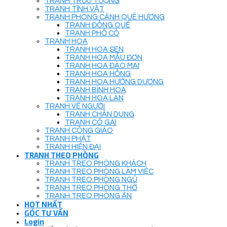
TRANH TRỪU TƯỢNG
TRANH TĨNH VẬT
TRANH PHONG CẢNH QUÊ HƯƠNG
TRANH ĐỒNG QUÊ
TRANH PHỐ CỔ
TRANH HOA
TRANH HOA SEN
TRANH HOA MẪU ĐƠN
TRANH HOA ĐÀO MAI
TRANH HOA HỒNG
TRANH HOA HƯỚNG DƯƠNG
TRANH BÌNH HOA
TRANH HOA LAN
TRANH VẼ NGƯỜI
TRANH CHÂN DUNG
TRANH CÔ GÁI
TRANH CÔNG GIÁO
TRANH PHẬT
TRANH HIỆN ĐẠI
TRANH THEO PHÒNG
TRANH TREO PHÒNG KHÁCH
TRANH TREO PHÒNG LÀM VIỆC
TRANH TREO PHÒNG NGỦ
TRANH TREO PHÒNG THỜ
TRANH TREO PHÒNG ĂN
HOT NHẤT
GÓC TƯ VẤN
Login