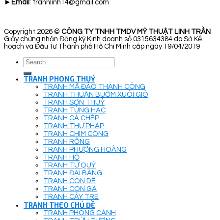
►
Email
: tranhlinh14@gmail.com
Copyright 2026 ©
CÔNG TY TNHH TMDV MỸ THUẬT LINH TRẦN
Giấy chứng nhận Đăng ký Kinh doanh số 0315634384 do Sở Kế
hoạch và Đầu tư Thành phố Hồ Chí Minh cấp ngày 19/04/2019
Search
for:
TRANH PHONG THUỶ
TRANH MÃ ĐÁO THÀNH CÔNG
TRANH THUẬN BUỒM XUÔI GIÓ
TRANH SƠN THUỶ
TRANH TÙNG HẠC
TRANH CÁ CHÉP
TRANH THƯ PHÁP
TRANH CHIM CÔNG
TRANH RỒNG
TRANH PHƯỢNG HOÀNG
TRANH HỔ
TRANH TỨ QUÝ
TRANH ĐẠI BÀNG
TRANH CON DÊ
TRANH CON GÀ
TRANH CÂY TRE
TRANH THEO CHỦ ĐỀ
TRANH PHONG CẢNH