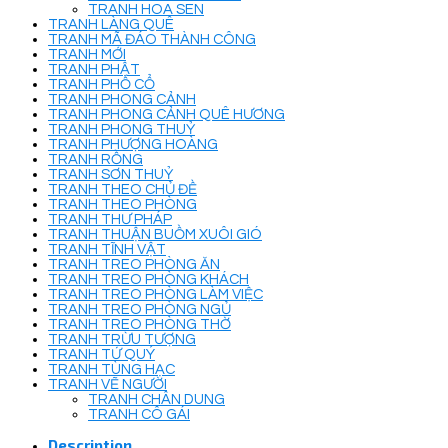
TRANH HOA SEN
TRANH LÀNG QUÊ
TRANH MÃ ĐÁO THÀNH CÔNG
TRANH MỚI
TRANH PHẬT
TRANH PHỐ CỔ
TRANH PHONG CẢNH
TRANH PHONG CẢNH QUÊ HƯƠNG
TRANH PHONG THUỶ
TRANH PHƯỢNG HOÀNG
TRANH RỒNG
TRANH SƠN THUỶ
TRANH THEO CHỦ ĐỀ
TRANH THEO PHÒNG
TRANH THƯ PHÁP
TRANH THUẬN BUỒM XUÔI GIÓ
TRANH TĨNH VẬT
TRANH TREO PHÒNG ĂN
TRANH TREO PHÒNG KHÁCH
TRANH TREO PHÒNG LÀM VIỆC
TRANH TREO PHÒNG NGỦ
TRANH TREO PHÒNG THỜ
TRANH TRỪU TƯỢNG
TRANH TỨ QUÝ
TRANH TÙNG HẠC
TRANH VẼ NGƯỜI
TRANH CHÂN DUNG
TRANH CÔ GÁI
Description