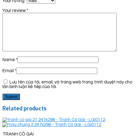
Your rating
*
Your review
*
Name
*
Email
*
Lưu tên của tôi, email, và trang web trong trình duyệt này cho
lần bình luận kế tiếp của tôi.
Related products
TRANH CÔ GÁI