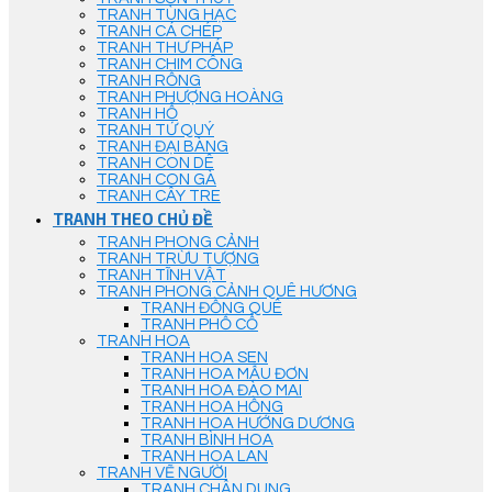
TRANH TÙNG HẠC
TRANH CÁ CHÉP
TRANH THƯ PHÁP
TRANH CHIM CÔNG
TRANH RỒNG
TRANH PHƯỢNG HOÀNG
TRANH HỔ
TRANH TỨ QUÝ
TRANH ĐẠI BÀNG
TRANH CON DÊ
TRANH CON GÀ
TRANH CÂY TRE
TRANH THEO CHỦ ĐỀ
TRANH PHONG CẢNH
TRANH TRỪU TƯỢNG
TRANH TĨNH VẬT
TRANH PHONG CẢNH QUÊ HƯƠNG
TRANH ĐỒNG QUÊ
TRANH PHỐ CỔ
TRANH HOA
TRANH HOA SEN
TRANH HOA MẪU ĐƠN
TRANH HOA ĐÀO MAI
TRANH HOA HỒNG
TRANH HOA HƯỚNG DƯƠNG
TRANH BÌNH HOA
TRANH HOA LAN
TRANH VẼ NGƯỜI
TRANH CHÂN DUNG