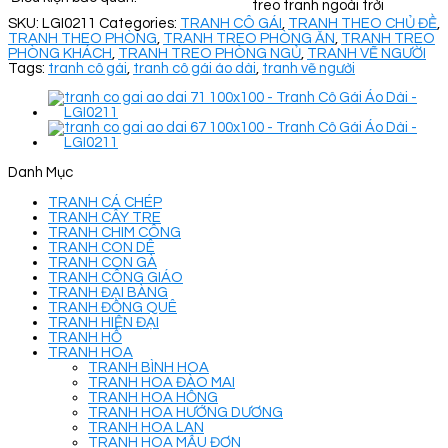
treo tranh ngoài trời
SKU:
LGI0211
Categories:
TRANH CÔ GÁI
,
TRANH THEO CHỦ ĐỀ
,
TRANH THEO PHÒNG
,
TRANH TREO PHÒNG ĂN
,
TRANH TREO
PHÒNG KHÁCH
,
TRANH TREO PHÒNG NGỦ
,
TRANH VẼ NGƯỜI
Tags:
tranh cô gái
,
tranh cô gái áo dài
,
tranh vẽ người
Danh Mục
TRANH CÁ CHÉP
TRANH CÂY TRE
TRANH CHIM CÔNG
TRANH CON DÊ
TRANH CON GÀ
TRANH CÔNG GIÁO
TRANH ĐẠI BÀNG
TRANH ĐỒNG QUÊ
TRANH HIỆN ĐẠI
TRANH HỔ
TRANH HOA
TRANH BÌNH HOA
TRANH HOA ĐÀO MAI
TRANH HOA HỒNG
TRANH HOA HƯỚNG DƯƠNG
TRANH HOA LAN
TRANH HOA MẪU ĐƠN