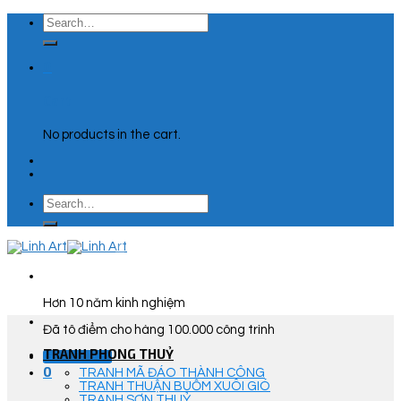
Skip
Search
to
for:
content
0
Cart
No products in the cart.
Search
for:
Hơn 10 năm kinh nghiệm
Đã tô điểm cho hàng 100.000 công trình
TRANH PHONG THUỶ
Góc Tư Vấn
0
TRANH MÃ ĐÁO THÀNH CÔNG
TRANH THUẬN BUỒM XUÔI GIÓ
TRANH SƠN THUỶ