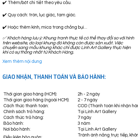
✔️ Thêm/bớt chi tiết theo yêu cầu.
✔️ Quy cách: tròn, lục giác, tam giác.
✔️ Hoặc thêm kính, mica trong chống bụi…
✅
Khách hàng lưu ý: Khung tranh thực tế có thể thay đổi so với hình
trên website, do loại khung đó không còn được sản xuất. Việc
chuyển sang mẫu khung khác chỉ được Linh Art Gallery thực hiện
khi có sự thống nhất từ Khách Hàng.
Xem thêm nội dung
GIAO NHẬN, THANH TOÁN VÀ BẢO HÀNH:
Thời gian giao hàng (HCM):
2h - 2 ngày
Thời gian giao hàng (ngoài HCM):
2 - 7 ngày
Cách thức thanh toán:
COD (Thanh toán khi nhận hà
Chính sách trả hàng:
Tại Linh Art Gallery
Cách thức trả hàng:
7 ngày
Bảo hành:
3 năm
Nơi bảo hành:
Tại Linh Art Gallery
Tránh ánh nắng trực tiếp, khô
Điều kiện bảo quản: