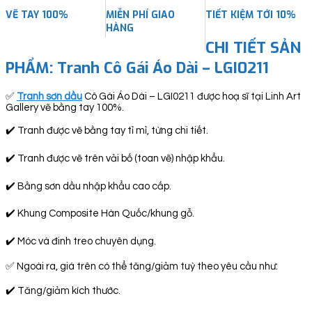
VẼ TAY 100%
MIỄN PHÍ GIAO
TIẾT KIỆM TỚI 10%
HÀNG
CHI TIẾT SẢN
PHẨM: Tranh Cô Gái Áo Dài – LGI0211
✅
Tranh sơn dầu
Cô Gái Áo Dài – LGI0211 được hoạ sĩ tại Linh Art
Gallery vẽ bằng tay 100%.
✔️ Tranh được vẽ bằng tay tỉ mỉ, từng chi tiết.
✔️ Tranh được vẽ trên vải bố (toan vẽ) nhập khẩu.
✔️ Bằng sơn dầu nhập khẩu cao cấp.
✔️ Khung Composite Hàn Quốc/khung gỗ.
✔️ Móc và đinh treo chuyên dụng.
✅ Ngoài ra, giá trên có thể tăng/giảm tuỳ theo yêu cầu như:
✔️ Tăng/giảm kích thước.