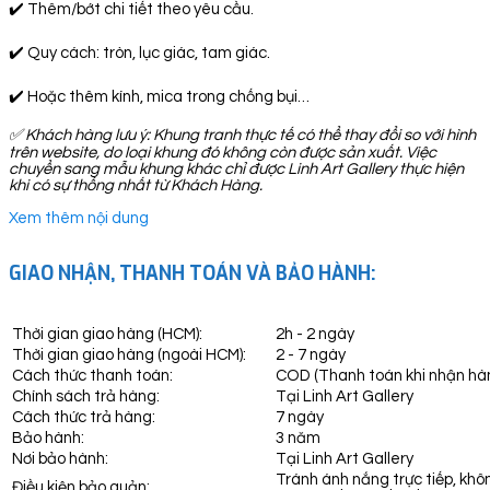
✔️ Thêm/bớt chi tiết theo yêu cầu.
✔️ Quy cách: tròn, lục giác, tam giác.
✔️ Hoặc thêm kính, mica trong chống bụi…
✅
Khách hàng lưu ý: Khung tranh thực tế có thể thay đổi so với hình
trên website, do loại khung đó không còn được sản xuất. Việc
chuyển sang mẫu khung khác chỉ được Linh Art Gallery thực hiện
khi có sự thống nhất từ Khách Hàng.
Xem thêm nội dung
GIAO NHẬN, THANH TOÁN VÀ BẢO HÀNH:
Thời gian giao hàng (HCM):
2h - 2 ngày
Thời gian giao hàng (ngoài HCM):
2 - 7 ngày
Cách thức thanh toán:
COD (Thanh toán khi nhận hà
Chính sách trả hàng:
Tại Linh Art Gallery
Cách thức trả hàng:
7 ngày
Bảo hành:
3 năm
Nơi bảo hành:
Tại Linh Art Gallery
Tránh ánh nắng trực tiếp, khô
Điều kiện bảo quản: