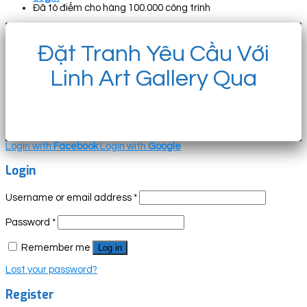
Đã tô điểm cho hàng 100.000 công trình
Đặt Tranh Yêu Cầu Với
Linh Art Gallery Qua
Login with
Facebook
Login with
Google
Login
Username or email address
*
Password
*
Remember me
Log in
Lost your password?
Register