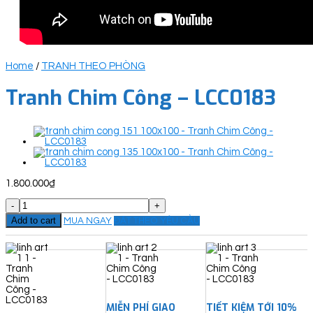
Home
/
TRANH THEO PHÒNG
Tranh Chim Công – LCC0183
1.800.000
₫
Tranh
Chim
Add to cart
MUA NGAY
ĐẶT THEO YÊU CẦU
Công
-
LCC0183
quantity
MIỄN PHÍ GIAO
TIẾT KIỆM TỚI 10%