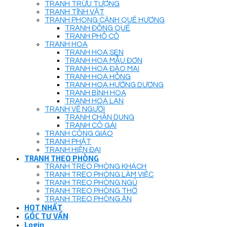
TRANH TRỪU TƯỢNG
TRANH TĨNH VẬT
TRANH PHONG CẢNH QUÊ HƯƠNG
TRANH ĐỒNG QUÊ
TRANH PHỐ CỔ
TRANH HOA
TRANH HOA SEN
TRANH HOA MẪU ĐƠN
TRANH HOA ĐÀO MAI
TRANH HOA HỒNG
TRANH HOA HƯỚNG DƯƠNG
TRANH BÌNH HOA
TRANH HOA LAN
TRANH VẼ NGƯỜI
TRANH CHÂN DUNG
TRANH CÔ GÁI
TRANH CÔNG GIÁO
TRANH PHẬT
TRANH HIỆN ĐẠI
TRANH THEO PHÒNG
TRANH TREO PHÒNG KHÁCH
TRANH TREO PHÒNG LÀM VIỆC
TRANH TREO PHÒNG NGỦ
TRANH TREO PHÒNG THỜ
TRANH TREO PHÒNG ĂN
HOT NHẤT
GÓC TƯ VẤN
Login