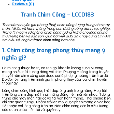
Reviews (0)
Tranh Chim Công – LCC0183
Theo các chuyên gia phong thuỷ, chim công tượng trưng cho may
mắn, tài lộc và hanh thông trong con đường công danh, sự nghiệp.
Trong tình cảm vợ chồng, chim công tượng trưng cho lòng chung
thuỷ vững bền và sắc son. Qua bài viết dưới đây, hãy cùng Linh Art
tìm hiểu về ý nghĩa
tranh chim công
bạn nhé.
1. Chim công trong phong thủy mang ý
nghĩa gì?
Chim công thuộc họ trĩ, có tên gọi khác là khổng tước. Vì công
mang nhiều nét tương đồng với chim Phượng Hoàng trong truyền
thuyết nên chim công còn được coi là phượng hoàng trên trái đất.
Do đó nó mang trên mình giá trị phong thuỷ của loài chim huyền
thoại này.
Lông chim công hình quạt rất đẹp, óng ánh trong nắng. Hoạ tiết
trên lông chim đẹp mắt như những đồng tiền, nối liền nhau. Tượng
trưng cho may mắn, tài lộc và tài vận hanh thông. Thời phong kiến,
chỉ các quan từ Ngũ Phẩm trở lên mới được phép mang áo có hoạ
tiết hoặc cài lông công trên áo. Nên chim công còn là biểu tượng
của quan chức, tiền tài và quyền uy.