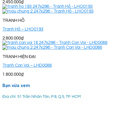
2.450.000
₫
TRANH HỔ
Tranh Hổ – LHO0193
2.800.000
₫
TRANH HIỆN ĐẠI
Tranh Con Voi – LHD0086
1.800.000
₫
Bạn vừa xem
Địa chỉ: 51 Trần Nhân Tôn, P.9, Q.5, TP. HCM