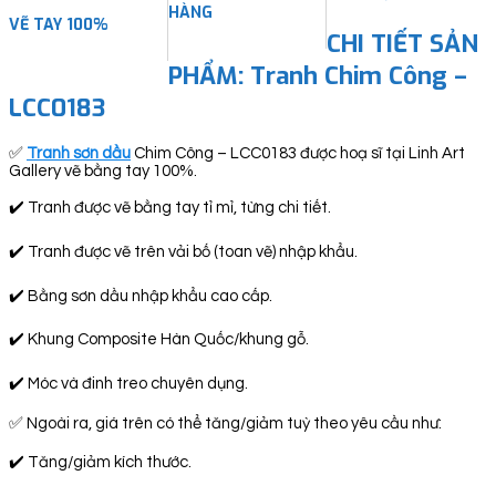
HÀNG
VẼ TAY 100%
CHI TIẾT SẢN
PHẨM: Tranh Chim Công –
LCC0183
✅
Tranh sơn dầu
Chim Công – LCC0183 được hoạ sĩ tại Linh Art
Gallery vẽ bằng tay 100%.
✔️ Tranh được vẽ bằng tay tỉ mỉ, từng chi tiết.
✔️ Tranh được vẽ trên vải bố (toan vẽ) nhập khẩu.
✔️ Bằng sơn dầu nhập khẩu cao cấp.
✔️ Khung Composite Hàn Quốc/khung gỗ.
✔️ Móc và đinh treo chuyên dụng.
✅ Ngoài ra, giá trên có thể tăng/giảm tuỳ theo yêu cầu như:
✔️ Tăng/giảm kích thước.