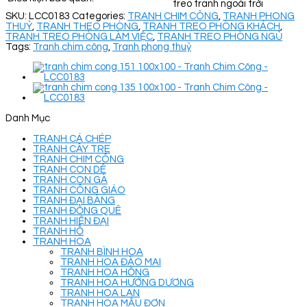
treo tranh ngoài trời
SKU:
LCC0183
Categories:
TRANH CHIM CÔNG
,
TRANH PHONG
THUỶ
,
TRANH THEO PHÒNG
,
TRANH TREO PHÒNG KHÁCH
,
TRANH TREO PHÒNG LÀM VIỆC
,
TRANH TREO PHÒNG NGỦ
Tags:
Tranh chim công
,
Tranh phong thuỷ
Danh Mục
TRANH CÁ CHÉP
TRANH CÂY TRE
TRANH CHIM CÔNG
TRANH CON DÊ
TRANH CON GÀ
TRANH CÔNG GIÁO
TRANH ĐẠI BÀNG
TRANH ĐỒNG QUÊ
TRANH HIỆN ĐẠI
TRANH HỔ
TRANH HOA
TRANH BÌNH HOA
TRANH HOA ĐÀO MAI
TRANH HOA HỒNG
TRANH HOA HƯỚNG DƯƠNG
TRANH HOA LAN
TRANH HOA MẪU ĐƠN