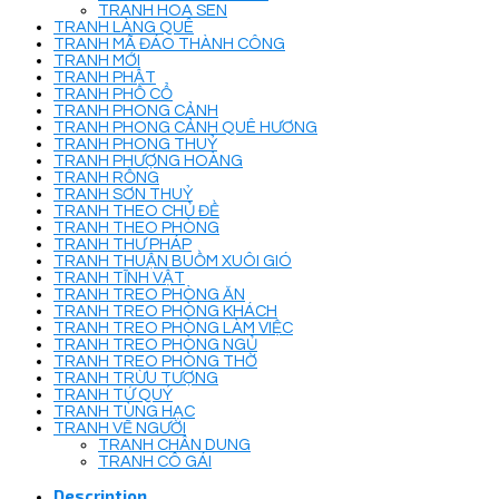
TRANH HOA SEN
TRANH LÀNG QUÊ
TRANH MÃ ĐÁO THÀNH CÔNG
TRANH MỚI
TRANH PHẬT
TRANH PHỐ CỔ
TRANH PHONG CẢNH
TRANH PHONG CẢNH QUÊ HƯƠNG
TRANH PHONG THUỶ
TRANH PHƯỢNG HOÀNG
TRANH RỒNG
TRANH SƠN THUỶ
TRANH THEO CHỦ ĐỀ
TRANH THEO PHÒNG
TRANH THƯ PHÁP
TRANH THUẬN BUỒM XUÔI GIÓ
TRANH TĨNH VẬT
TRANH TREO PHÒNG ĂN
TRANH TREO PHÒNG KHÁCH
TRANH TREO PHÒNG LÀM VIỆC
TRANH TREO PHÒNG NGỦ
TRANH TREO PHÒNG THỜ
TRANH TRỪU TƯỢNG
TRANH TỨ QUÝ
TRANH TÙNG HẠC
TRANH VẼ NGƯỜI
TRANH CHÂN DUNG
TRANH CÔ GÁI
Description