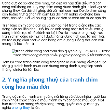
Công đực có bộ lông xoè rộng, rất đẹp và hấp dẫn điều mà con
công cái không có. Tuy vậy chim công được đánh giá là loài vật rất
chung thuỷ. Cả đời chỉ ghép đôi với một con mái. Do đó chim công
còn tượng trưng cho tình cảm lứa đôi, tình nghĩa vợ chồng bền
chặt, son sắc. Đối với những người cô đơn sẽ sớm tìm được bạn đời.
Trên lông chim công còn có vô số hoạ tiết trông giống như các
đồng tiền nối liền nhau. Mỗi khi có ánh nắng mặt trời chiếu vào lại
càng trở lên rực rỡ, lấp lánh nổi bật. Do đó, theo phong thuỷ treo
tranh chim công sẽ thu hút được năng lượng tích cực từ mặt trời,
có tác dụng điều hoà và cân bằng âm dương. Đồng thời còn cầu
mong tài lộc, tiền tài.
Tranh chim công mang nhiều ý nghĩa phong thuỷ tốt lành: may
Tóm lại, treo tranh chim công trong nhà là cầu mong về một cuộc
sống gia đình hạnh phúc, con đường công danh sự nghiệp hanh
thông, chiêu tài tấn lộc.
2. Ý nghĩa phong thuỷ của tranh chim
công hoa mẫu đơn
Trong các mẫu tranh chim công nổi tiếng và được nhiều người lựa
chọn nhất chắc chắn là mẫu tranh chim công hoa mẫu đơn. Một
bức tranh vừa mang vẻ đẹp sang trọng, quyền quý lại mang ý
nghĩa
phong thuỷ
to lớn.