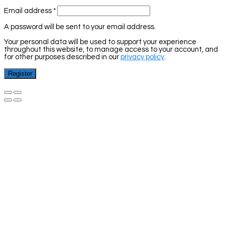
Email address
*
A password will be sent to your email address.
Your personal data will be used to support your experience
throughout this website, to manage access to your account, and
for other purposes described in our
privacy policy
.
Register