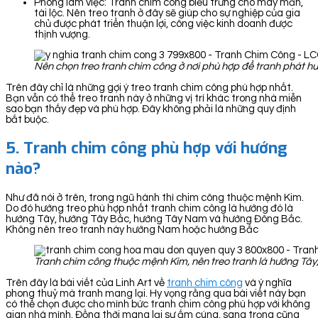
Phòng làm việc: Tranh chim công biểu trưng cho may mắn,
tài lộc. Nên treo tranh ở đây sẽ giúp cho sự nghiệp của gia
chủ được phát triển thuận lợi, công việc kinh doanh được
thịnh vượng.
Nên chọn treo tranh chim công ở nơi phù hợp để tranh phát h
Trên đây chỉ là những gợi ý treo tranh chim công phù hợp nhất.
Bạn vẫn có thể treo tranh này ở những vị trí khác trong nhà miễn
sao bạn thấy đẹp và phù hợp. Đây không phải là những quy định
bắt buộc.
5. Tranh chim công phù hợp với hướng
nào?
Như đã nói ở trên, trong ngũ hành thì chim công thuộc mệnh Kim.
Do đó hướng treo phù hợp nhất tranh chim công là hướng đó là
hướng Tây, hướng Tây Bắc, hướng Tây Nam và hướng Đông Bắc.
Không nên treo tranh này hướng Nam hoặc hướng Bắc
Tranh chim công thuộc mệnh Kim, nên treo tranh là hướng Tâ
Trên đây là bài viết của Linh Art về
tranh chim công
và ý nghĩa
phong thuỷ mà tranh mang lại. Hy vọng rằng qua bài viết này bạn
có thể chọn được cho mình bức tranh chim công phù hợp với không
gian nhà mình. Đồng thời mang lại sự ấm cúng, sang trọng cũng