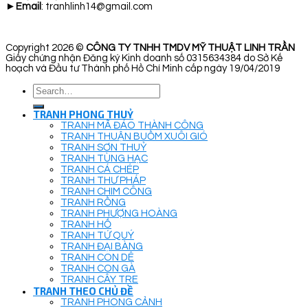
►
Email
: tranhlinh14@gmail.com
Copyright 2026 ©
CÔNG TY TNHH TMDV MỸ THUẬT LINH TRẦN
Giấy chứng nhận Đăng ký Kinh doanh số 0315634384 do Sở Kế
hoạch và Đầu tư Thành phố Hồ Chí Minh cấp ngày 19/04/2019
Search
for:
TRANH PHONG THUỶ
TRANH MÃ ĐÁO THÀNH CÔNG
TRANH THUẬN BUỒM XUÔI GIÓ
TRANH SƠN THUỶ
TRANH TÙNG HẠC
TRANH CÁ CHÉP
TRANH THƯ PHÁP
TRANH CHIM CÔNG
TRANH RỒNG
TRANH PHƯỢNG HOÀNG
TRANH HỔ
TRANH TỨ QUÝ
TRANH ĐẠI BÀNG
TRANH CON DÊ
TRANH CON GÀ
TRANH CÂY TRE
TRANH THEO CHỦ ĐỀ
TRANH PHONG CẢNH