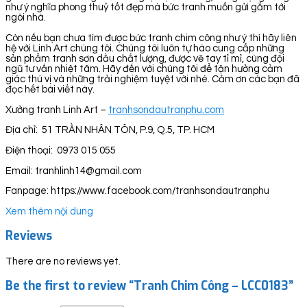
như ý nghĩa phong thuỷ tốt đẹp mà bức tranh muốn gửi gắm tới
ngôi nhà.
Còn nếu bạn chưa tìm được bức tranh chim công như ý thì hãy liên
hệ với Linh Art chúng tôi. Chúng tôi luôn tự hào cung cấp những
sản phẩm tranh sơn dầu chất lượng, được vẽ tay tỉ mỉ, cùng đội
ngũ tư vấn nhiệt tâm. Hãy đến với chúng tôi để tận hưởng cảm
giác thú vị và những trải nghiệm tuyệt vời nhé. Cảm ơn các bạn đã
đọc hết bài viết này.
Xưởng tranh Linh Art –
tranhsondautranphu.com
Địa chỉ: 51 TRẦN NHÂN TÔN, P.9, Q.5, TP. HCM
Điện thoại: 0973 015 055
Email: tranhlinh14@gmail.com
Fanpage: https://www.facebook.com/tranhsondautranphu
Xem thêm nội dung
Reviews
There are no reviews yet.
Be the first to review “Tranh Chim Công – LCC0183”