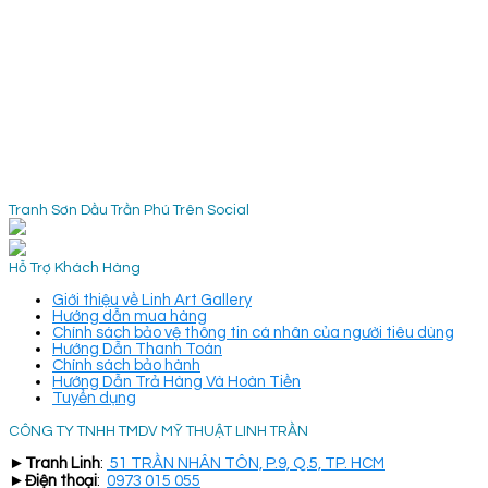
Tranh Sơn Dầu Trần Phú Trên Social
Hỗ Trợ Khách Hàng
Giới thiệu về Linh Art Gallery
Hướng dẫn mua hàng
Chính sách bảo vệ thông tin cá nhân của người tiêu dùng
Hướng Dẫn Thanh Toán
Chính sách bảo hành
Hướng Dẫn Trả Hàng Và Hoàn Tiền
Tuyển dụng
CÔNG TY TNHH TMDV MỸ THUẬT LINH TRẦN
►
Tranh Linh
:
51 TRẦN NHÂN TÔN, P.9, Q.5, TP. HCM
►
Điện thoại
:
0973 015 055