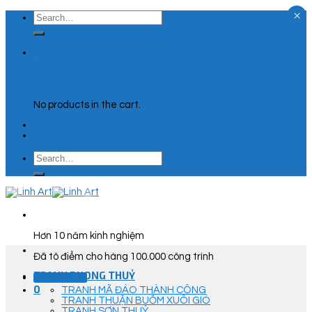
×
Skip
Search
to
for:
content
0
Cart
No products in the cart.
Search
for:
Hơn 10 năm kinh nghiệm
Đã tô điểm cho hàng 100.000 công trình
TRANH PHONG THUỶ
Góc Tư Vấn
0
TRANH MÃ ĐÁO THÀNH CÔNG
TRANH THUẬN BUỒM XUÔI GIÓ
TRANH SƠN THUỶ