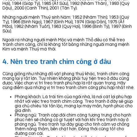
Hợi), 1984 (Giáp Tý), 1985 (Ất Sửu), 1992 (Nhâm Thân) , 1993 (Quý
Dậu) , 2000 (Canh Thìn), 2001 (Tân Tỵ).
Những người mệnh Thuỷ sinh Năm: 1952 (Nhâm Thìn); 1953 (Quý
Tỵ), 1966 (Bính Ngọ), 1967 (Đinh Mùi), 1974 (Giáp Dần), 1975 (Ất
Mão), 1982 (Nhâm Tuất), 1983 (Quý Hợi), 1996 (Bính Tý), 1997 (Đinh
Sửu).
Ngoài ra những người mệnh Mộc và mệnh Thổ đều có thể treo
tranh chim công, chỉ là không tốt bằng những người mang mệnh
Kim và mệnh Thuỷ mà thôi.
4. Nên treo tranh chim công ở đâu
Cũng giống như những đồ vật phong thuỷ khác, tranh chim công
mang lại ý rất lớn. Tuy nhiên không phải tuỳ tiện treo ở đâu cũng
được. Việc chọn vị trí treo tranh phù hợp là rất quan trọng. Hãy
cùng điểm qua những vị trí treo tranh chim công phù hợp nhất nhé.
Phòng khách: Là trái tim của ngôi nhà, là nơi cát lợi phù hợp
nhất với việc treo tranh chim công. Treo tranh ở đây sẽ giúp
gia chủ chiêu tài tấn lộc, mang lại may mắn, hạnh phúc cho
gia đình.
Phòng ngủ: Tranh cặp đôi chim công tượng trưng cho hạnh
phúc nên sẽ chẳng có gì tuyệt vời hơn khi treo tranh này ở
phòng ngủ. Treo tranh tại đây giúp cho tình cảm vợ chồng
thêm nồng thắm, bền chặt hơn. Đồng thời cũng tốt cho
đường con cái.