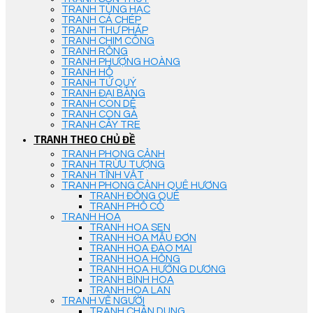
TRANH TÙNG HẠC
TRANH CÁ CHÉP
TRANH THƯ PHÁP
TRANH CHIM CÔNG
TRANH RỒNG
TRANH PHƯỢNG HOÀNG
TRANH HỔ
TRANH TỨ QUÝ
TRANH ĐẠI BÀNG
TRANH CON DÊ
TRANH CON GÀ
TRANH CÂY TRE
TRANH THEO CHỦ ĐỀ
TRANH PHONG CẢNH
TRANH TRỪU TƯỢNG
TRANH TĨNH VẬT
TRANH PHONG CẢNH QUÊ HƯƠNG
TRANH ĐỒNG QUÊ
TRANH PHỐ CỔ
TRANH HOA
TRANH HOA SEN
TRANH HOA MẪU ĐƠN
TRANH HOA ĐÀO MAI
TRANH HOA HỒNG
TRANH HOA HƯỚNG DƯƠNG
TRANH BÌNH HOA
TRANH HOA LAN
TRANH VẼ NGƯỜI
TRANH CHÂN DUNG