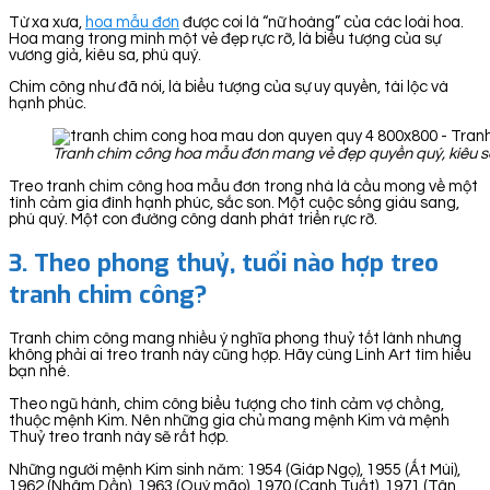
Từ xa xưa,
hoa mẫu đơn
được coi là “nữ hoàng” của các loài hoa.
Hoa mang trong mình một vẻ đẹp rực rỡ, là biểu tượng của sự
vương giả, kiêu sa, phú quý.
Chim công như đã nói, là biểu tượng của sự uy quyền, tài lộc và
hạnh phúc.
Tranh chim công hoa mẫu đơn mang vẻ đẹp quyền quý, kiêu sa.
Treo tranh chim công hoa mẫu đơn trong nhà là cầu mong về một
tình cảm gia đình hạnh phúc, sắc son. Một cuộc sống giàu sang,
phú quý. Một con đường công danh phát triển rực rỡ.
3. Theo phong thuỷ, tuổi nào hợp treo
tranh chim công?
Tranh chim công mang nhiều ý nghĩa phong thuỷ tốt lành nhưng
không phải ai treo tranh này cũng hợp. Hãy cùng Linh Art tìm hiểu
bạn nhé.
Theo ngũ hành, chim công biểu tượng cho tình cảm vợ chồng,
thuộc mệnh Kim. Nên những gia chủ mang mệnh Kim và mệnh
Thuỷ treo tranh này sẽ rất hợp.
Những người mệnh Kim sinh năm: 1954 (Giáp Ngọ), 1955 (Ất Mùi),
1962 (Nhâm Dần), 1963 (Quý mão), 1970 (Canh Tuất), 1971 (Tân