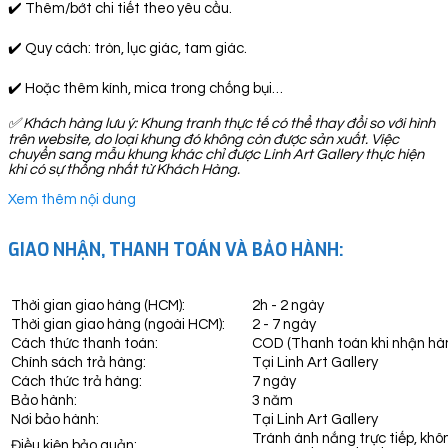
✔️ Thêm/bớt chi tiết theo yêu cầu.
✔️ Quy cách: tròn, lục giác, tam giác.
✔️ Hoặc thêm kính, mica trong chống bụi…
✅
Khách hàng lưu ý: Khung tranh thực tế có thể thay đổi so với hình
trên website, do loại khung đó không còn được sản xuất. Việc
chuyển sang mẫu khung khác chỉ được Linh Art Gallery thực hiện
khi có sự thống nhất từ Khách Hàng.
Xem thêm nội dung
GIAO NHẬN, THANH TOÁN VÀ BẢO HÀNH:
Thời gian giao hàng (HCM):
2h - 2 ngày
Thời gian giao hàng (ngoài HCM):
2 - 7 ngày
Cách thức thanh toán:
COD (Thanh toán khi nhận hà
Chính sách trả hàng:
Tại Linh Art Gallery
Cách thức trả hàng:
7 ngày
Bảo hành:
3 năm
Nơi bảo hành:
Tại Linh Art Gallery
Tránh ánh nắng trực tiếp, khô
Điều kiện bảo quản: