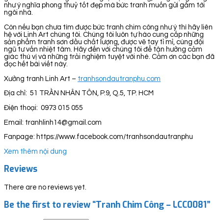
như ý nghĩa phong thuỷ tốt đẹp mà bức tranh muốn gửi gắm tới
ngôi nhà.
Còn nếu bạn chưa tìm được bức tranh chim công như ý thì hãy liên
hệ với Linh Art chúng tôi. Chúng tôi luôn tự hào cung cấp những
sản phẩm tranh sơn dầu chất lượng, được vẽ tay tỉ mỉ, cùng đội
ngũ tư vấn nhiệt tâm. Hãy đến với chúng tôi để tận hưởng cảm
giác thú vị và những trải nghiệm tuyệt vời nhé. Cảm ơn các bạn đã
đọc hết bài viết này.
Xưởng tranh Linh Art –
tranhsondautranphu.com
Địa chỉ: 51 TRẦN NHÂN TÔN, P.9, Q.5, TP. HCM
Điện thoại: 0973 015 055
Email: tranhlinh14@gmail.com
Fanpage: https://www.facebook.com/tranhsondautranphu
Xem thêm nội dung
Reviews
There are no reviews yet.
Be the first to review “Tranh Chim Công – LCC0081”