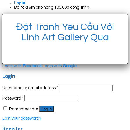
Login
Đã tô điểm cho hàng 100.000 công trình
Đặt Tranh Yêu Cầu Với
Linh Art Gallery Qua
Login with
Facebook
Login with
Google
Login
Username or email address
*
Password
*
Remember me
Log in
Lost your password?
Register