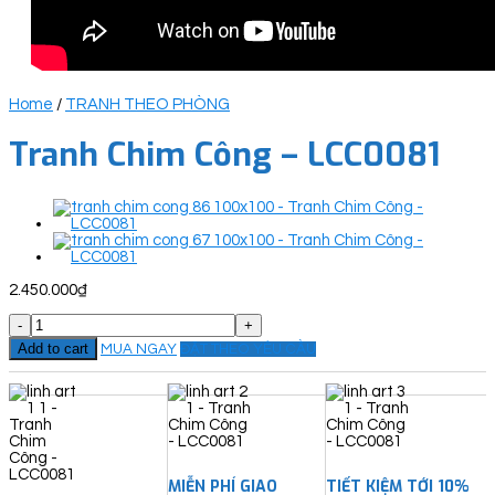
Home
/
TRANH THEO PHÒNG
Tranh Chim Công – LCC0081
2.450.000
₫
Tranh
Chim
Add to cart
MUA NGAY
ĐẶT THEO YÊU CẦU
Công
-
LCC0081
quantity
MIỄN PHÍ GIAO
TIẾT KIỆM TỚI 10%