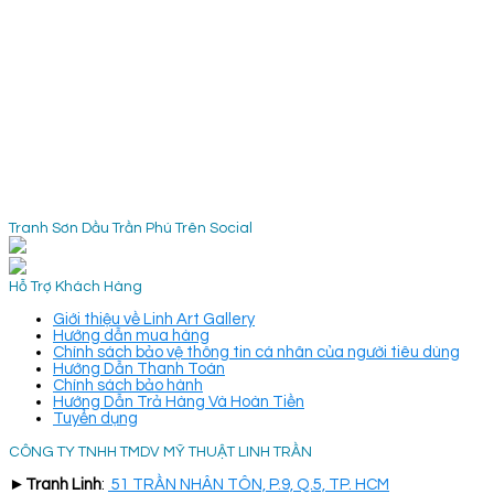
Tranh Sơn Dầu Trần Phú Trên Social
Hỗ Trợ Khách Hàng
Giới thiệu về Linh Art Gallery
Hướng dẫn mua hàng
Chính sách bảo vệ thông tin cá nhân của người tiêu dùng
Hướng Dẫn Thanh Toán
Chính sách bảo hành
Hướng Dẫn Trả Hàng Và Hoàn Tiền
Tuyển dụng
CÔNG TY TNHH TMDV MỸ THUẬT LINH TRẦN
►
Tranh Linh
:
51 TRẦN NHÂN TÔN, P.9, Q.5, TP. HCM