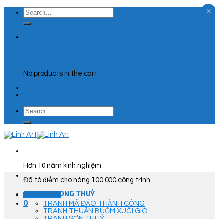
×
Skip
Search
to
for:
content
0
Cart
No products in the cart.
Search
for:
Hơn 10 năm kinh nghiệm
Đã tô điểm cho hàng 100.000 công trình
TRANH PHONG THUỶ
Góc Tư Vấn
0
TRANH MÃ ĐÁO THÀNH CÔNG
TRANH THUẬN BUỒM XUÔI GIÓ
TRANH SƠN THUỶ