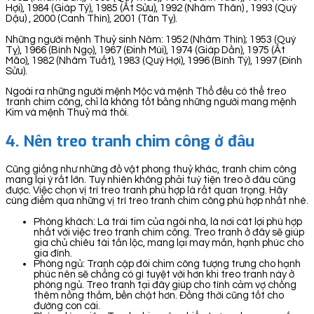
Hợi), 1984 (Giáp Tý), 1985 (Ất Sửu), 1992 (Nhâm Thân) , 1993 (Quý
Dậu) , 2000 (Canh Thìn), 2001 (Tân Tỵ).
Những người mệnh Thuỷ sinh Năm: 1952 (Nhâm Thìn); 1953 (Quý
Tỵ), 1966 (Bính Ngọ), 1967 (Đinh Mùi), 1974 (Giáp Dần), 1975 (Ất
Mão), 1982 (Nhâm Tuất), 1983 (Quý Hợi), 1996 (Bính Tý), 1997 (Đinh
Sửu).
Ngoài ra những người mệnh Mộc và mệnh Thổ đều có thể treo
tranh chim công, chỉ là không tốt bằng những người mang mệnh
Kim và mệnh Thuỷ mà thôi.
4. Nên treo tranh chim công ở đâu
Cũng giống như những đồ vật phong thuỷ khác, tranh chim công
mang lại ý rất lớn. Tuy nhiên không phải tuỳ tiện treo ở đâu cũng
được. Việc chọn vị trí treo tranh phù hợp là rất quan trọng. Hãy
cùng điểm qua những vị trí treo tranh chim công phù hợp nhất nhé.
Phòng khách: Là trái tim của ngôi nhà, là nơi cát lợi phù hợp
nhất với việc treo tranh chim công. Treo tranh ở đây sẽ giúp
gia chủ chiêu tài tấn lộc, mang lại may mắn, hạnh phúc cho
gia đình.
Phòng ngủ: Tranh cặp đôi chim công tượng trưng cho hạnh
phúc nên sẽ chẳng có gì tuyệt vời hơn khi treo tranh này ở
phòng ngủ. Treo tranh tại đây giúp cho tình cảm vợ chồng
thêm nồng thắm, bền chặt hơn. Đồng thời cũng tốt cho
đường con cái.