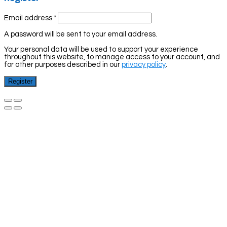
Email address
*
A password will be sent to your email address.
Your personal data will be used to support your experience
throughout this website, to manage access to your account, and
for other purposes described in our
privacy policy
.
Register