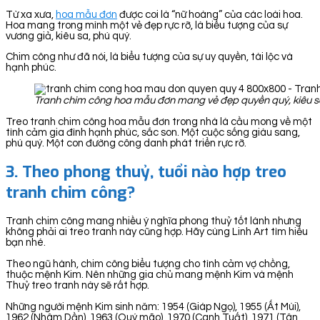
Từ xa xưa,
hoa mẫu đơn
được coi là “nữ hoàng” của các loài hoa.
Hoa mang trong mình một vẻ đẹp rực rỡ, là biểu tượng của sự
vương giả, kiêu sa, phú quý.
Chim công như đã nói, là biểu tượng của sự uy quyền, tài lộc và
hạnh phúc.
Tranh chim công hoa mẫu đơn mang vẻ đẹp quyền quý, kiêu sa.
Treo tranh chim công hoa mẫu đơn trong nhà là cầu mong về một
tình cảm gia đình hạnh phúc, sắc son. Một cuộc sống giàu sang,
phú quý. Một con đường công danh phát triển rực rỡ.
3. Theo phong thuỷ, tuổi nào hợp treo
tranh chim công?
Tranh chim công mang nhiều ý nghĩa phong thuỷ tốt lành nhưng
không phải ai treo tranh này cũng hợp. Hãy cùng Linh Art tìm hiểu
bạn nhé.
Theo ngũ hành, chim công biểu tượng cho tình cảm vợ chồng,
thuộc mệnh Kim. Nên những gia chủ mang mệnh Kim và mệnh
Thuỷ treo tranh này sẽ rất hợp.
Những người mệnh Kim sinh năm: 1954 (Giáp Ngọ), 1955 (Ất Mùi),
1962 (Nhâm Dần), 1963 (Quý mão), 1970 (Canh Tuất), 1971 (Tân