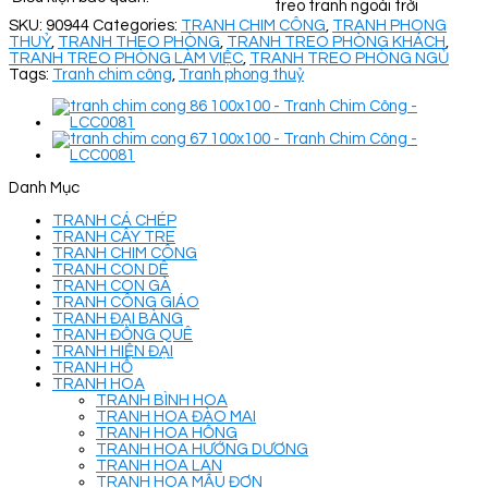
treo tranh ngoài trời
SKU:
90944
Categories:
TRANH CHIM CÔNG
,
TRANH PHONG
THUỶ
,
TRANH THEO PHÒNG
,
TRANH TREO PHÒNG KHÁCH
,
TRANH TREO PHÒNG LÀM VIỆC
,
TRANH TREO PHÒNG NGỦ
Tags:
Tranh chim công
,
Tranh phong thuỷ
Danh Mục
TRANH CÁ CHÉP
TRANH CÂY TRE
TRANH CHIM CÔNG
TRANH CON DÊ
TRANH CON GÀ
TRANH CÔNG GIÁO
TRANH ĐẠI BÀNG
TRANH ĐỒNG QUÊ
TRANH HIỆN ĐẠI
TRANH HỔ
TRANH HOA
TRANH BÌNH HOA
TRANH HOA ĐÀO MAI
TRANH HOA HỒNG
TRANH HOA HƯỚNG DƯƠNG
TRANH HOA LAN
TRANH HOA MẪU ĐƠN