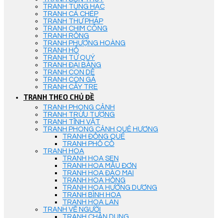
TRANH TÙNG HẠC
TRANH CÁ CHÉP
TRANH THƯ PHÁP
TRANH CHIM CÔNG
TRANH RỒNG
TRANH PHƯỢNG HOÀNG
TRANH HỔ
TRANH TỨ QUÝ
TRANH ĐẠI BÀNG
TRANH CON DÊ
TRANH CON GÀ
TRANH CÂY TRE
TRANH THEO CHỦ ĐỀ
TRANH PHONG CẢNH
TRANH TRỪU TƯỢNG
TRANH TĨNH VẬT
TRANH PHONG CẢNH QUÊ HƯƠNG
TRANH ĐỒNG QUÊ
TRANH PHỐ CỔ
TRANH HOA
TRANH HOA SEN
TRANH HOA MẪU ĐƠN
TRANH HOA ĐÀO MAI
TRANH HOA HỒNG
TRANH HOA HƯỚNG DƯƠNG
TRANH BÌNH HOA
TRANH HOA LAN
TRANH VẼ NGƯỜI
TRANH CHÂN DUNG