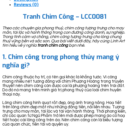
Reviews (0)
Tranh Chim Công – LCC0081
Theo các chuyên gia phong thuỷ, chim công tượng trưng cho may
mắn, tài lộc và hanh thông trong con đường công danh, sự nghiệp.
Trong tình cảm vợ chồng, chim công tượng trưng cho lòng chung
thuỷ vững bền và sắc son. Qua bài viết dưới đây, hãy cùng Linh Art
tìm hiểu về ý nghĩa
tranh chim công
bạn nhé.
1. Chim công trong phong thủy mang ý
nghĩa gì?
Chim công thuộc họ trĩ, có tên gọi khác là khổng tước. Vì công
mang nhiều nét tương đồng với chim Phượng Hoàng trong truyền
thuyết nên chim công còn được coi là phượng hoàng trên trái đất.
Do đó nó mang trên mình giá trị phong thuỷ của loài chim huyền
thoại này.
Lông chim công hình quạt rất đẹp, óng ánh trong nắng. Hoạ tiết
trên lông chim đẹp mắt như những đồng tiền, nối liền nhau. Tượng
trưng cho may mắn, tài lộc và tài vận hanh thông. Thời phong kiến,
chỉ các quan từ Ngũ Phẩm trở lên mới được phép mang áo có hoạ
tiết hoặc cài lông công trên áo. Nên chim công còn là biểu tượng
của quan chức, tiền tài và quyền uy.