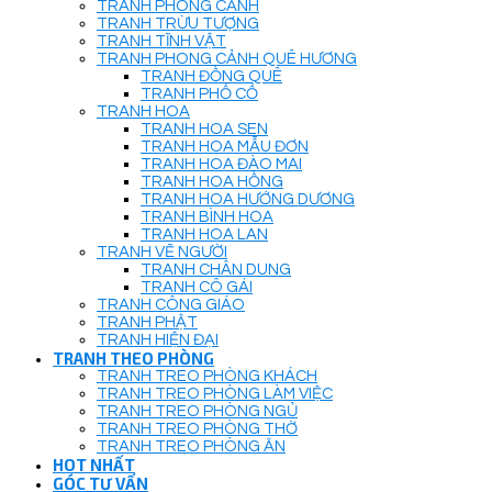
TRANH PHONG CẢNH
TRANH TRỪU TƯỢNG
TRANH TĨNH VẬT
TRANH PHONG CẢNH QUÊ HƯƠNG
TRANH ĐỒNG QUÊ
TRANH PHỐ CỔ
TRANH HOA
TRANH HOA SEN
TRANH HOA MẪU ĐƠN
TRANH HOA ĐÀO MAI
TRANH HOA HỒNG
TRANH HOA HƯỚNG DƯƠNG
TRANH BÌNH HOA
TRANH HOA LAN
TRANH VẼ NGƯỜI
TRANH CHÂN DUNG
TRANH CÔ GÁI
TRANH CÔNG GIÁO
TRANH PHẬT
TRANH HIỆN ĐẠI
TRANH THEO PHÒNG
TRANH TREO PHÒNG KHÁCH
TRANH TREO PHÒNG LÀM VIỆC
TRANH TREO PHÒNG NGỦ
TRANH TREO PHÒNG THỜ
TRANH TREO PHÒNG ĂN
HOT NHẤT
GÓC TƯ VẤN