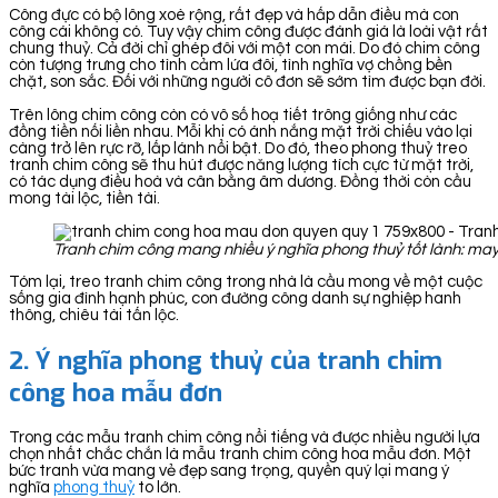
Công đực có bộ lông xoè rộng, rất đẹp và hấp dẫn điều mà con
công cái không có. Tuy vậy chim công được đánh giá là loài vật rất
chung thuỷ. Cả đời chỉ ghép đôi với một con mái. Do đó chim công
còn tượng trưng cho tình cảm lứa đôi, tình nghĩa vợ chồng bền
chặt, son sắc. Đối với những người cô đơn sẽ sớm tìm được bạn đời.
Trên lông chim công còn có vô số hoạ tiết trông giống như các
đồng tiền nối liền nhau. Mỗi khi có ánh nắng mặt trời chiếu vào lại
càng trở lên rực rỡ, lấp lánh nổi bật. Do đó, theo phong thuỷ treo
tranh chim công sẽ thu hút được năng lượng tích cực từ mặt trời,
có tác dụng điều hoà và cân bằng âm dương. Đồng thời còn cầu
mong tài lộc, tiền tài.
Tranh chim công mang nhiều ý nghĩa phong thuỷ tốt lành: may
Tóm lại, treo tranh chim công trong nhà là cầu mong về một cuộc
sống gia đình hạnh phúc, con đường công danh sự nghiệp hanh
thông, chiêu tài tấn lộc.
2. Ý nghĩa phong thuỷ của tranh chim
công hoa mẫu đơn
Trong các mẫu tranh chim công nổi tiếng và được nhiều người lựa
chọn nhất chắc chắn là mẫu tranh chim công hoa mẫu đơn. Một
bức tranh vừa mang vẻ đẹp sang trọng, quyền quý lại mang ý
nghĩa
phong thuỷ
to lớn.