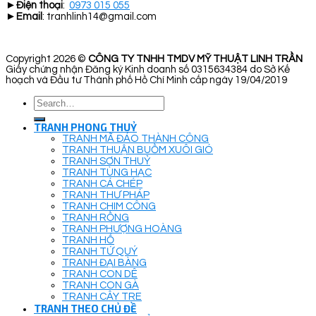
►
Điện thoại
:
0973 015 055
►
Email
: tranhlinh14@gmail.com
Copyright 2026 ©
CÔNG TY TNHH TMDV MỸ THUẬT LINH TRẦN
Giấy chứng nhận Đăng ký Kinh doanh số 0315634384 do Sở Kế
hoạch và Đầu tư Thành phố Hồ Chí Minh cấp ngày 19/04/2019
Search
for:
TRANH PHONG THUỶ
TRANH MÃ ĐÁO THÀNH CÔNG
TRANH THUẬN BUỒM XUÔI GIÓ
TRANH SƠN THUỶ
TRANH TÙNG HẠC
TRANH CÁ CHÉP
TRANH THƯ PHÁP
TRANH CHIM CÔNG
TRANH RỒNG
TRANH PHƯỢNG HOÀNG
TRANH HỔ
TRANH TỨ QUÝ
TRANH ĐẠI BÀNG
TRANH CON DÊ
TRANH CON GÀ
TRANH CÂY TRE
TRANH THEO CHỦ ĐỀ