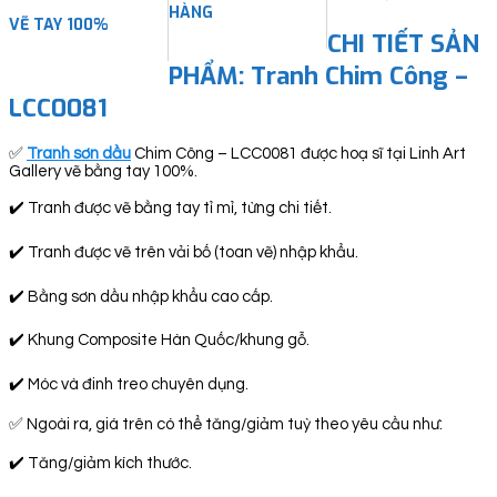
HÀNG
VẼ TAY 100%
CHI TIẾT SẢN
PHẨM: Tranh Chim Công –
LCC0081
✅
Tranh sơn dầu
Chim Công – LCC0081 được hoạ sĩ tại Linh Art
Gallery vẽ bằng tay 100%.
✔️ Tranh được vẽ bằng tay tỉ mỉ, từng chi tiết.
✔️ Tranh được vẽ trên vải bố (toan vẽ) nhập khẩu.
✔️ Bằng sơn dầu nhập khẩu cao cấp.
✔️ Khung Composite Hàn Quốc/khung gỗ.
✔️ Móc và đinh treo chuyên dụng.
✅ Ngoài ra, giá trên có thể tăng/giảm tuỳ theo yêu cầu như:
✔️ Tăng/giảm kích thước.