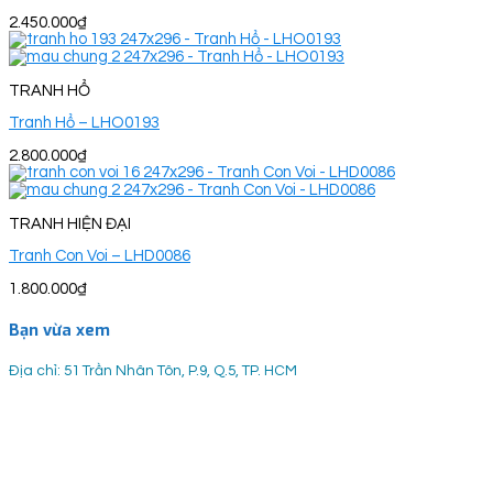
2.450.000
₫
TRANH HỔ
Tranh Hổ – LHO0193
2.800.000
₫
TRANH HIỆN ĐẠI
Tranh Con Voi – LHD0086
1.800.000
₫
Bạn vừa xem
Địa chỉ: 51 Trần Nhân Tôn, P.9, Q.5, TP. HCM