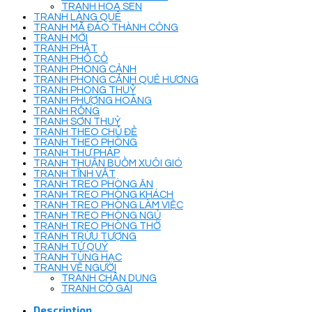
TRANH HOA SEN
TRANH LÀNG QUÊ
TRANH MÃ ĐÁO THÀNH CÔNG
TRANH MỚI
TRANH PHẬT
TRANH PHỐ CỔ
TRANH PHONG CẢNH
TRANH PHONG CẢNH QUÊ HƯƠNG
TRANH PHONG THUỶ
TRANH PHƯỢNG HOÀNG
TRANH RỒNG
TRANH SƠN THUỶ
TRANH THEO CHỦ ĐỀ
TRANH THEO PHÒNG
TRANH THƯ PHÁP
TRANH THUẬN BUỒM XUÔI GIÓ
TRANH TĨNH VẬT
TRANH TREO PHÒNG ĂN
TRANH TREO PHÒNG KHÁCH
TRANH TREO PHÒNG LÀM VIỆC
TRANH TREO PHÒNG NGỦ
TRANH TREO PHÒNG THỜ
TRANH TRỪU TƯỢNG
TRANH TỨ QUÝ
TRANH TÙNG HẠC
TRANH VẼ NGƯỜI
TRANH CHÂN DUNG
TRANH CÔ GÁI
Description