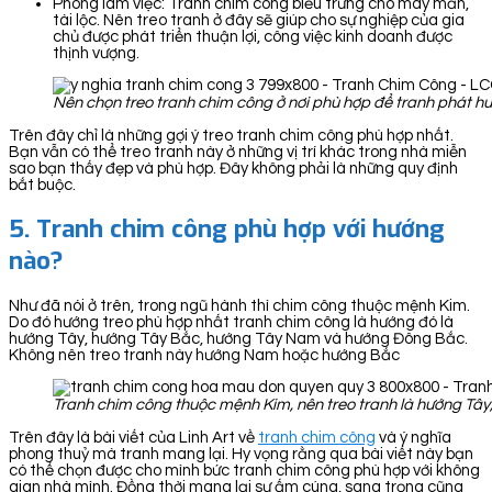
Phòng làm việc: Tranh chim công biểu trưng cho may mắn,
tài lộc. Nên treo tranh ở đây sẽ giúp cho sự nghiệp của gia
chủ được phát triển thuận lợi, công việc kinh doanh được
thịnh vượng.
Nên chọn treo tranh chim công ở nơi phù hợp để tranh phát h
Trên đây chỉ là những gợi ý treo tranh chim công phù hợp nhất.
Bạn vẫn có thể treo tranh này ở những vị trí khác trong nhà miễn
sao bạn thấy đẹp và phù hợp. Đây không phải là những quy định
bắt buộc.
5. Tranh chim công phù hợp với hướng
nào?
Như đã nói ở trên, trong ngũ hành thì chim công thuộc mệnh Kim.
Do đó hướng treo phù hợp nhất tranh chim công là hướng đó là
hướng Tây, hướng Tây Bắc, hướng Tây Nam và hướng Đông Bắc.
Không nên treo tranh này hướng Nam hoặc hướng Bắc
Tranh chim công thuộc mệnh Kim, nên treo tranh là hướng Tâ
Trên đây là bài viết của Linh Art về
tranh chim công
và ý nghĩa
phong thuỷ mà tranh mang lại. Hy vọng rằng qua bài viết này bạn
có thể chọn được cho mình bức tranh chim công phù hợp với không
gian nhà mình. Đồng thời mang lại sự ấm cúng, sang trọng cũng