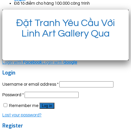
Đã tô điểm cho hàng 100.000 công trình
Đặt Tranh Yêu Cầu Với
Linh Art Gallery Qua
Login with
Facebook
Login with
Google
Login
Username or email address
*
Password
*
Remember me
Log in
Lost your password?
Register