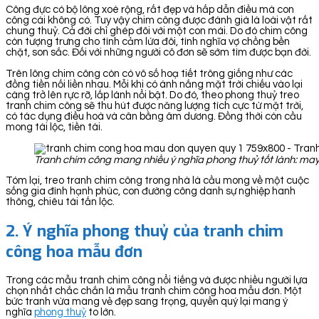
Công đực có bộ lông xoè rộng, rất đẹp và hấp dẫn điều mà con
công cái không có. Tuy vậy chim công được đánh giá là loài vật rất
chung thuỷ. Cả đời chỉ ghép đôi với một con mái. Do đó chim công
còn tượng trưng cho tình cảm lứa đôi, tình nghĩa vợ chồng bền
chặt, son sắc. Đối với những người cô đơn sẽ sớm tìm được bạn đời.
Trên lông chim công còn có vô số hoạ tiết trông giống như các
đồng tiền nối liền nhau. Mỗi khi có ánh nắng mặt trời chiếu vào lại
càng trở lên rực rỡ, lấp lánh nổi bật. Do đó, theo phong thuỷ treo
tranh chim công sẽ thu hút được năng lượng tích cực từ mặt trời,
có tác dụng điều hoà và cân bằng âm dương. Đồng thời còn cầu
mong tài lộc, tiền tài.
Tranh chim công mang nhiều ý nghĩa phong thuỷ tốt lành: may
Tóm lại, treo tranh chim công trong nhà là cầu mong về một cuộc
sống gia đình hạnh phúc, con đường công danh sự nghiệp hanh
thông, chiêu tài tấn lộc.
2. Ý nghĩa phong thuỷ của tranh chim
công hoa mẫu đơn
Trong các mẫu tranh chim công nổi tiếng và được nhiều người lựa
chọn nhất chắc chắn là mẫu tranh chim công hoa mẫu đơn. Một
bức tranh vừa mang vẻ đẹp sang trọng, quyền quý lại mang ý
nghĩa
phong thuỷ
to lớn.