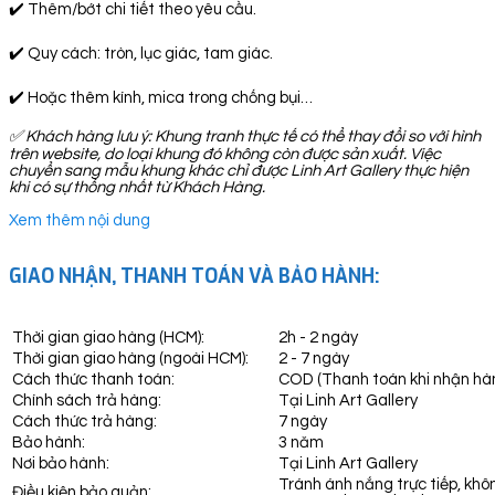
✔️ Thêm/bớt chi tiết theo yêu cầu.
✔️ Quy cách: tròn, lục giác, tam giác.
✔️ Hoặc thêm kính, mica trong chống bụi…
✅
Khách hàng lưu ý: Khung tranh thực tế có thể thay đổi so với hình
trên website, do loại khung đó không còn được sản xuất. Việc
chuyển sang mẫu khung khác chỉ được Linh Art Gallery thực hiện
khi có sự thống nhất từ Khách Hàng.
Xem thêm nội dung
GIAO NHẬN, THANH TOÁN VÀ BẢO HÀNH:
Thời gian giao hàng (HCM):
2h - 2 ngày
Thời gian giao hàng (ngoài HCM):
2 - 7 ngày
Cách thức thanh toán:
COD (Thanh toán khi nhận hà
Chính sách trả hàng:
Tại Linh Art Gallery
Cách thức trả hàng:
7 ngày
Bảo hành:
3 năm
Nơi bảo hành:
Tại Linh Art Gallery
Tránh ánh nắng trực tiếp, khô
Điều kiện bảo quản: