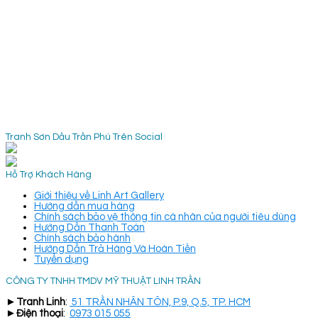
Tranh Sơn Dầu Trần Phú Trên Social
Hỗ Trợ Khách Hàng
Giới thiệu về Linh Art Gallery
Hướng dẫn mua hàng
Chính sách bảo vệ thông tin cá nhân của người tiêu dùng
Hướng Dẫn Thanh Toán
Chính sách bảo hành
Hướng Dẫn Trả Hàng Và Hoàn Tiền
Tuyển dụng
CÔNG TY TNHH TMDV MỸ THUẬT LINH TRẦN
►
Tranh Linh
:
51 TRẦN NHÂN TÔN, P.9, Q.5, TP. HCM
►
Điện thoại
:
0973 015 055