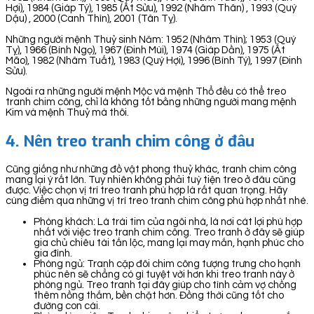
Hợi), 1984 (Giáp Tý), 1985 (Ất Sửu), 1992 (Nhâm Thân) , 1993 (Quý
Dậu) , 2000 (Canh Thìn), 2001 (Tân Tỵ).
Những người mệnh Thuỷ sinh Năm: 1952 (Nhâm Thìn); 1953 (Quý
Tỵ), 1966 (Bính Ngọ), 1967 (Đinh Mùi), 1974 (Giáp Dần), 1975 (Ất
Mão), 1982 (Nhâm Tuất), 1983 (Quý Hợi), 1996 (Bính Tý), 1997 (Đinh
Sửu).
Ngoài ra những người mệnh Mộc và mệnh Thổ đều có thể treo
tranh chim công, chỉ là không tốt bằng những người mang mệnh
Kim và mệnh Thuỷ mà thôi.
4. Nên treo tranh chim công ở đâu
Cũng giống như những đồ vật phong thuỷ khác, tranh chim công
mang lại ý rất lớn. Tuy nhiên không phải tuỳ tiện treo ở đâu cũng
được. Việc chọn vị trí treo tranh phù hợp là rất quan trọng. Hãy
cùng điểm qua những vị trí treo tranh chim công phù hợp nhất nhé.
Phòng khách: Là trái tim của ngôi nhà, là nơi cát lợi phù hợp
nhất với việc treo tranh chim công. Treo tranh ở đây sẽ giúp
gia chủ chiêu tài tấn lộc, mang lại may mắn, hạnh phúc cho
gia đình.
Phòng ngủ: Tranh cặp đôi chim công tượng trưng cho hạnh
phúc nên sẽ chẳng có gì tuyệt vời hơn khi treo tranh này ở
phòng ngủ. Treo tranh tại đây giúp cho tình cảm vợ chồng
thêm nồng thắm, bền chặt hơn. Đồng thời cũng tốt cho
đường con cái.