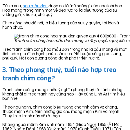
Từ xa xưa,
hoa mẫu đơn
được coi là “nữ hoàng” của các loài hoa.
Hoa mang trong mình một vẻ đẹp rực rỡ, là biểu tượng của sự
vương giả, kiêu sa, phú quý.
Chim công như đã nói, là biểu tượng của sự uy quyền, tài lộc và
hạnh phúc.
Tranh chim công hoa mẫu đơn mang vẻ đẹp quyền quý, kiêu sa.
Treo tranh chim công hoa mẫu đơn trong nhà là cầu mong về một
tình cảm gia đình hạnh phúc, sắc son. Một cuộc sống giàu sang,
phú quý. Một con đường công danh phát triển rực rỡ.
3. Theo phong thuỷ, tuổi nào hợp treo
tranh chim công?
Tranh chim công mang nhiều ý nghĩa phong thuỷ tốt lành nhưng
không phải ai treo tranh này cũng hợp. Hãy cùng Linh Art tìm hiểu
bạn nhé.
Theo ngũ hành, chim công biểu tượng cho tình cảm vợ chồng,
thuộc mệnh Kim. Nên những gia chủ mang mệnh Kim và mệnh
Thuỷ treo tranh này sẽ rất hợp.
Những người mệnh Kim sinh năm: 1954 (Giáp Ngọ), 1955 (Ất Mùi),
1962 (Nhâm Dần), 1963 (Quý mão), 1970 (Canh Tuất), 1971 (Tân