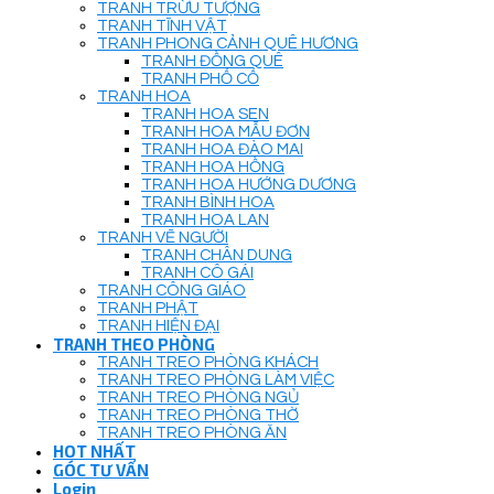
TRANH TRỪU TƯỢNG
TRANH TĨNH VẬT
TRANH PHONG CẢNH QUÊ HƯƠNG
TRANH ĐỒNG QUÊ
TRANH PHỐ CỔ
TRANH HOA
TRANH HOA SEN
TRANH HOA MẪU ĐƠN
TRANH HOA ĐÀO MAI
TRANH HOA HỒNG
TRANH HOA HƯỚNG DƯƠNG
TRANH BÌNH HOA
TRANH HOA LAN
TRANH VẼ NGƯỜI
TRANH CHÂN DUNG
TRANH CÔ GÁI
TRANH CÔNG GIÁO
TRANH PHẬT
TRANH HIỆN ĐẠI
TRANH THEO PHÒNG
TRANH TREO PHÒNG KHÁCH
TRANH TREO PHÒNG LÀM VIỆC
TRANH TREO PHÒNG NGỦ
TRANH TREO PHÒNG THỜ
TRANH TREO PHÒNG ĂN
HOT NHẤT
GÓC TƯ VẤN
Login