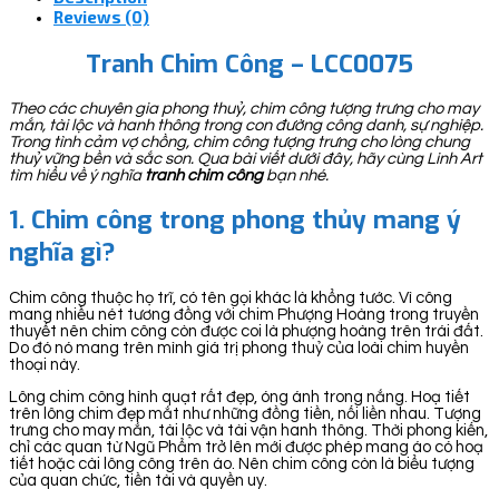
Reviews (0)
Tranh Chim Công – LCC0075
Theo các chuyên gia phong thuỷ, chim công tượng trưng cho may
mắn, tài lộc và hanh thông trong con đường công danh, sự nghiệp.
Trong tình cảm vợ chồng, chim công tượng trưng cho lòng chung
thuỷ vững bền và sắc son. Qua bài viết dưới đây, hãy cùng Linh Art
tìm hiểu về ý nghĩa
tranh chim công
bạn nhé.
1. Chim công trong phong thủy mang ý
nghĩa gì?
Chim công thuộc họ trĩ, có tên gọi khác là khổng tước. Vì công
mang nhiều nét tương đồng với chim Phượng Hoàng trong truyền
thuyết nên chim công còn được coi là phượng hoàng trên trái đất.
Do đó nó mang trên mình giá trị phong thuỷ của loài chim huyền
thoại này.
Lông chim công hình quạt rất đẹp, óng ánh trong nắng. Hoạ tiết
trên lông chim đẹp mắt như những đồng tiền, nối liền nhau. Tượng
trưng cho may mắn, tài lộc và tài vận hanh thông. Thời phong kiến,
chỉ các quan từ Ngũ Phẩm trở lên mới được phép mang áo có hoạ
tiết hoặc cài lông công trên áo. Nên chim công còn là biểu tượng
của quan chức, tiền tài và quyền uy.