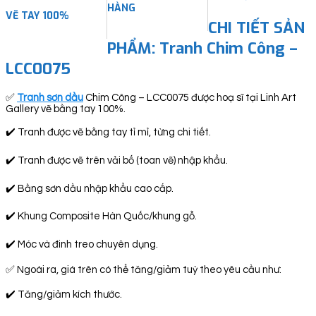
HÀNG
VẼ TAY 100%
CHI TIẾT SẢN
PHẨM: Tranh Chim Công –
LCC0075
✅
Tranh sơn dầu
Chim Công – LCC0075 được hoạ sĩ tại Linh Art
Gallery vẽ bằng tay 100%.
✔️ Tranh được vẽ bằng tay tỉ mỉ, từng chi tiết.
✔️ Tranh được vẽ trên vải bố (toan vẽ) nhập khẩu.
✔️ Bằng sơn dầu nhập khẩu cao cấp.
✔️ Khung Composite Hàn Quốc/khung gỗ.
✔️ Móc và đinh treo chuyên dụng.
✅ Ngoài ra, giá trên có thể tăng/giảm tuỳ theo yêu cầu như:
✔️ Tăng/giảm kích thước.