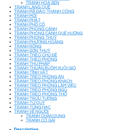
TRANH HOA SEN
TRANH LÀNG QUÊ
TRANH MÃ ĐÁO THÀNH CÔNG
TRANH MỚI
TRANH PHẬT
TRANH PHỐ CỔ
TRANH PHONG CẢNH
TRANH PHONG CẢNH QUÊ HƯƠNG
TRANH PHONG THUỶ
TRANH PHƯỢNG HOÀNG
TRANH RỒNG
TRANH SƠN THUỶ
TRANH THEO CHỦ ĐỀ
TRANH THEO PHÒNG
TRANH THƯ PHÁP
TRANH THUẬN BUỒM XUÔI GIÓ
TRANH TĨNH VẬT
TRANH TREO PHÒNG ĂN
TRANH TREO PHÒNG KHÁCH
TRANH TREO PHÒNG LÀM VIỆC
TRANH TREO PHÒNG NGỦ
TRANH TREO PHÒNG THỜ
TRANH TRỪU TƯỢNG
TRANH TỨ QUÝ
TRANH TÙNG HẠC
TRANH VẼ NGƯỜI
TRANH CHÂN DUNG
TRANH CÔ GÁI
Description