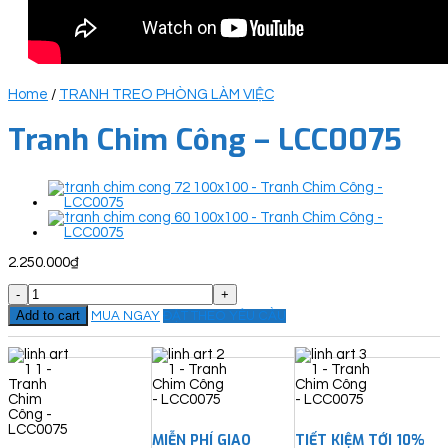
Home
/
TRANH TREO PHÒNG LÀM VIỆC
Tranh Chim Công – LCC0075
2.250.000
₫
Tranh
Chim
Add to cart
MUA NGAY
ĐẶT THEO YÊU CẦU
Công
-
LCC0075
quantity
MIỄN PHÍ GIAO
TIẾT KIỆM TỚI 10%