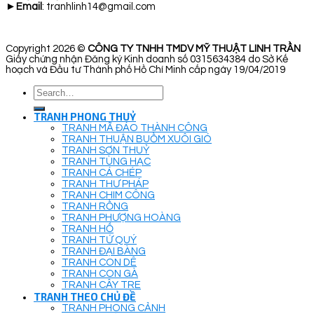
►
Email
: tranhlinh14@gmail.com
Copyright 2026 ©
CÔNG TY TNHH TMDV MỸ THUẬT LINH TRẦN
Giấy chứng nhận Đăng ký Kinh doanh số 0315634384 do Sở Kế
hoạch và Đầu tư Thành phố Hồ Chí Minh cấp ngày 19/04/2019
Search
for:
TRANH PHONG THUỶ
TRANH MÃ ĐÁO THÀNH CÔNG
TRANH THUẬN BUỒM XUÔI GIÓ
TRANH SƠN THUỶ
TRANH TÙNG HẠC
TRANH CÁ CHÉP
TRANH THƯ PHÁP
TRANH CHIM CÔNG
TRANH RỒNG
TRANH PHƯỢNG HOÀNG
TRANH HỔ
TRANH TỨ QUÝ
TRANH ĐẠI BÀNG
TRANH CON DÊ
TRANH CON GÀ
TRANH CÂY TRE
TRANH THEO CHỦ ĐỀ
TRANH PHONG CẢNH