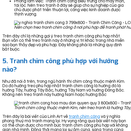
Phòng làm việc: Tranh chim công biểu trưng cho may mắn,
tài lộc. Nên treo tranh ở đây sẽ giúp cho sự nghiệp của gia
chủ được phát triển thuận lợi, công việc kinh doanh được
thịnh vượng.
Nên chọn treo tranh chim công ở nơi phù hợp để tranh phát h
Trên đây chỉ là những gợi ý treo tranh chim công phù hợp nhất.
Bạn vẫn có thể treo tranh này ở những vị trí khác trong nhà miễn
sao bạn thấy đẹp và phù hợp. Đây không phải là những quy định
bắt buộc.
5. Tranh chim công phù hợp với hướng
nào?
Như đã nói ở trên, trong ngũ hành thì chim công thuộc mệnh Kim.
Do đó hướng treo phù hợp nhất tranh chim công là hướng đó là
hướng Tây, hướng Tây Bắc, hướng Tây Nam và hướng Đông Bắc.
Không nên treo tranh này hướng Nam hoặc hướng Bắc
Tranh chim công thuộc mệnh Kim, nên treo tranh là hướng Tâ
Trên đây là bài viết của Linh Art về
tranh chim công
và ý nghĩa
phong thuỷ mà tranh mang lại. Hy vọng rằng qua bài viết này bạn
có thể chọn được cho mình bức tranh chim công phù hợp với không
gian nhà mình. Đồng thời mang lại sự ấm cúng, sang trọng cũng