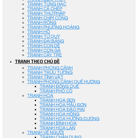
TRANH TÙNG HẠC
TRANH CÁ CHÉP
TRANH THƯ PHÁP
TRANH CHIM CÔNG
TRANH RỒNG
TRANH PHƯỢNG HOÀNG
TRANH HỔ
TRANH TỨ QUÝ
TRANH ĐẠI BÀNG
TRANH CON DÊ
TRANH CON GÀ
TRANH CÂY TRE
TRANH THEO CHỦ ĐỀ
TRANH PHONG CẢNH
TRANH TRỪU TƯỢNG
TRANH TĨNH VẬT
TRANH PHONG CẢNH QUÊ HƯƠNG
TRANH ĐỒNG QUÊ
TRANH PHỐ CỔ
TRANH HOA
TRANH HOA SEN
TRANH HOA MẪU ĐƠN
TRANH HOA ĐÀO MAI
TRANH HOA HỒNG
TRANH HOA HƯỚNG DƯƠNG
TRANH BÌNH HOA
TRANH HOA LAN
TRANH VẼ NGƯỜI
TRANH CHÂN DUNG