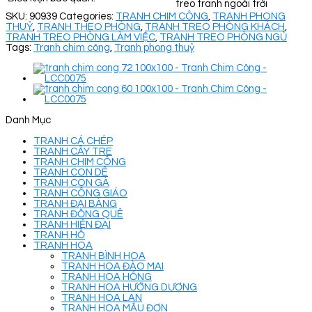
treo tranh ngoài trời
SKU:
90939
Categories:
TRANH CHIM CÔNG
,
TRANH PHONG
THUỶ
,
TRANH THEO PHÒNG
,
TRANH TREO PHÒNG KHÁCH
,
TRANH TREO PHÒNG LÀM VIỆC
,
TRANH TREO PHÒNG NGỦ
Tags:
Tranh chim công
,
Tranh phong thuỷ
Danh Mục
TRANH CÁ CHÉP
TRANH CÂY TRE
TRANH CHIM CÔNG
TRANH CON DÊ
TRANH CON GÀ
TRANH CÔNG GIÁO
TRANH ĐẠI BÀNG
TRANH ĐỒNG QUÊ
TRANH HIỆN ĐẠI
TRANH HỔ
TRANH HOA
TRANH BÌNH HOA
TRANH HOA ĐÀO MAI
TRANH HOA HỒNG
TRANH HOA HƯỚNG DƯƠNG
TRANH HOA LAN
TRANH HOA MẪU ĐƠN