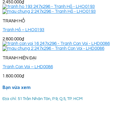
2.450.000
₫
TRANH HỔ
Tranh Hổ – LHO0193
2.800.000
₫
TRANH HIỆN ĐẠI
Tranh Con Voi – LHD0086
1.800.000
₫
Bạn vừa xem
Địa chỉ: 51 Trần Nhân Tôn, P.9, Q.5, TP. HCM