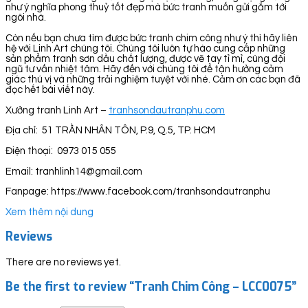
như ý nghĩa phong thuỷ tốt đẹp mà bức tranh muốn gửi gắm tới
ngôi nhà.
Còn nếu bạn chưa tìm được bức tranh chim công như ý thì hãy liên
hệ với Linh Art chúng tôi. Chúng tôi luôn tự hào cung cấp những
sản phẩm tranh sơn dầu chất lượng, được vẽ tay tỉ mỉ, cùng đội
ngũ tư vấn nhiệt tâm. Hãy đến với chúng tôi để tận hưởng cảm
giác thú vị và những trải nghiệm tuyệt vời nhé. Cảm ơn các bạn đã
đọc hết bài viết này.
Xưởng tranh Linh Art –
tranhsondautranphu.com
Địa chỉ: 51 TRẦN NHÂN TÔN, P.9, Q.5, TP. HCM
Điện thoại: 0973 015 055
Email: tranhlinh14@gmail.com
Fanpage: https://www.facebook.com/tranhsondautranphu
Xem thêm nội dung
Reviews
There are no reviews yet.
Be the first to review “Tranh Chim Công – LCC0075”