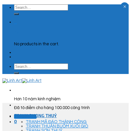
×
Skip
Search
to
for:
content
0
Cart
No products in the cart.
Search
for:
Hơn 10 năm kinh nghiệm
Đã tô điểm cho hàng 100.000 công trình
TRANH PHONG THUỶ
Góc Tư Vấn
0
TRANH MÃ ĐÁO THÀNH CÔNG
TRANH THUẬN BUỒM XUÔI GIÓ
TRANH SƠN THUỶ