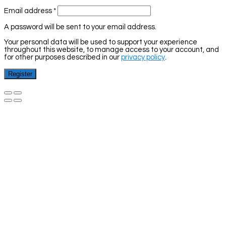
Email address
*
A password will be sent to your email address.
Your personal data will be used to support your experience
throughout this website, to manage access to your account, and
for other purposes described in our
privacy policy
.
Register