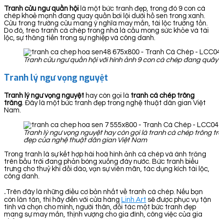
Tranh cửu ngư quần hội
là một bức tranh đẹp, trong đó 9 con cá
chép khoẻ mạnh đang quay quần bơi lội dưới hồ sen trong xanh.
Cửu trong trường cửu mang ý nghĩa may mắn, tài lộc trường tồn.
Do đó, treo tranh cá chép trong nhà là cầu mong sức khỏe và tài
lộc, sự thăng tiến trong sự nghiệp và công danh.
Tranh cửu ngư quần hội với hình ảnh 9 con cá chép đang quây 
Tranh lý ngư vọng nguyệt
Tranh lý ngư vọng nguyệt
hay còn gọi là
tranh cá chép trông
trăng
. Đây là một bức tranh đẹp trong nghệ thuật dân gian Việt
Nam.
Tranh lý ngư vọng nguyệt hay còn gọi là tranh cá chép trông t
đẹp của nghệ thuật dân gian Việt Nam
Trong tranh là sự kết hợp hài hoà hình ảnh cá chép và ánh trăng
trên bầu trời đang phản bóng xuống đáy nước. Bức tranh biểu
trưng cho thuỷ khí dồi dào, vạn sự viên mãn, tác dụng kích tài lộc,
công danh.
.
Trên đây là những điều cơ bản nhất về tranh cá chép. Nếu bạn
còn lăn tăn, thì hãy đến với cửa hàng
Linh Art
sẽ được phục vụ tận
tình và chọn cho mình, người thân, đối tác một bức tranh đẹp
mang sự may mắn, thịnh vượng cho gia đình, công việc của gia