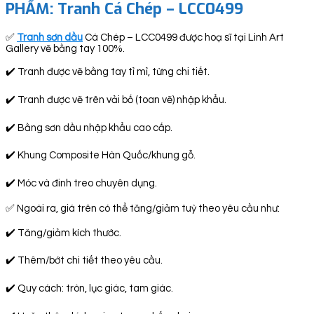
PHẨM: Tranh Cá Chép – LCC0499
✅
Tranh sơn dầu
Cá Chép – LCC0499 được hoạ sĩ tại Linh Art
Gallery vẽ bằng tay 100%.
✔️ Tranh được vẽ bằng tay tỉ mỉ, từng chi tiết.
✔️ Tranh được vẽ trên vải bố (toan vẽ) nhập khẩu.
✔️ Bằng sơn dầu nhập khẩu cao cấp.
✔️ Khung Composite Hàn Quốc/khung gỗ.
✔️ Móc và đinh treo chuyên dụng.
✅ Ngoài ra, giá trên có thể tăng/giảm tuỳ theo yêu cầu như:
✔️ Tăng/giảm kích thước.
✔️ Thêm/bớt chi tiết theo yêu cầu.
✔️ Quy cách: tròn, lục giác, tam giác.