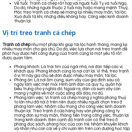
Về tuổi: Tranh cá chép rất hợp với người tuổi Tỵ và tuổi Ngọ.
Do đó, những người thuộc 2 tuổi này hoặc mang mệnh Thuỷ,
Mộc treo tranh cá chép sẽ mang lại nhiều may mắn, tài lộc.
Xua đuổi tà khí, những điều không hay. Công việc kinh doanh
thuận lợi.
Vị trí treo tranh cá chép
Tranh cá chép
như một pháp khí giúp tài lộc hanh thông, mang lại
nhiều may mắn cho gia chủ. Do đó, việc lựa chọn nơi treo tranh để
phát huy được hết công dụng của tranh cũng là một yếu tố rất
được quan tâm.
Phòng khách: Là trái tim của ngôi nhà, nơi đón tiếp các vị
khách quý. Phòng khách cũng là nơi cát lợi. Vì thế, treo tranh
ở vị trí này gia chủ sẽ đón được nhiều may mắn, tài lộc.
Phòng ăn: Là nơi ấm cúng, sum vầy của gia đình sau cả
ngày làm việc mệt mỏi. Hình ảnh đàn cá quy tụ, quần hội
biểu trưng cho ý nghĩa đó. Ngoài ra, đàn cá sum vầy còn
mang ý nghĩa về một cuộc sống dồi dào, no đủ.
Phòng làm việc: Vì tranh cá chép mang ý nghĩa phong thuỷ
to lớn như đã nói ở trên nên được nhiều người chọn treo ở
phòng làm việc. Nhằm cầu mong cho công việc kinh doanh
thuận lợi. Treo tranh ở cửa hàng hay văn phòng công ty
mong đón sự may mắn, thăng tiến trong công việc, thuận lợi
trong kinh doanh. Bên cạnh đó tranh còn có thể treo ở
phòng đọc sách, phòng học của con trẻ. Nhằm khuyến khích
và nhắn nhủ con cái về ý chí vươn lên trên con đường học tập