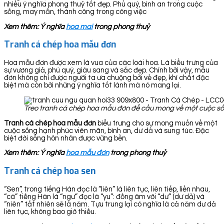
nhiều ý nghĩa phong thuỷ tốt đẹp. Phú quý, bình an trong cuộc
sống, may mắn, thành công trong công việc
Xem thêm: Ý nghĩa
hoa mai
trong phong thuỷ
Tranh cá chép hoa mẫu đơn
Hoa mẫu đơn được xem là vua của các loài hoa. Là biểu trưng của
sự vương giả, phú quý, giàu sang và sắc đẹp. Chính bởi vậy, mẫu
đơn không chỉ được người ta ưa chuộng bởi vẻ đẹp, khí chất đặc
biệt mà còn bởi những ý nghĩa tốt lành mà nó mang lại.
Treo tranh cá chép hoa mẫu đơn để cầu mong về một cuộc sốn
Tranh cá chép hoa mẫu đơn
biểu trưng cho sự mong muốn về một
cuộc sống hạnh phúc viên mãn, bình an, dư dả và sung túc. Đặc
biệt đời sống hôn nhân được vững bền.
Xem thêm: Ý nghĩa
hoa mẫu đơn
trong phong thuỷ
Tranh cá chép hoa sen
“Sen”, trong tiếng Hán đọc là “liên” là liên tục, liên tiếp, liền nhau,
“cá” tiếng Hán là “ngư” đọc là “yu”: đồng âm với “dư” (dư dả) và
“niên” tất nhiên sẽ là năm. Tựu trung lại có nghĩa là cả năm dư dả
liên tục, không bao giờ thiếu.