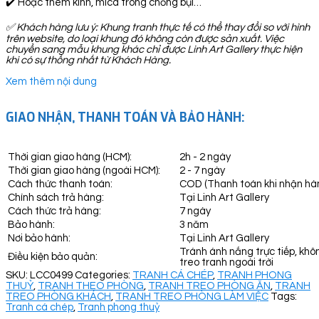
✔️ Hoặc thêm kính, mica trong chống bụi…
✅
Khách hàng lưu ý: Khung tranh thực tế có thể thay đổi so với hình
trên website, do loại khung đó không còn được sản xuất. Việc
chuyển sang mẫu khung khác chỉ được Linh Art Gallery thực hiện
khi có sự thống nhất từ Khách Hàng.
Xem thêm nội dung
GIAO NHẬN, THANH TOÁN VÀ BẢO HÀNH:
Thời gian giao hàng (HCM):
2h - 2 ngày
Thời gian giao hàng (ngoài HCM):
2 - 7 ngày
Cách thức thanh toán:
COD (Thanh toán khi nhận hà
Chính sách trả hàng:
Tại Linh Art Gallery
Cách thức trả hàng:
7 ngày
Bảo hành:
3 năm
Nơi bảo hành:
Tại Linh Art Gallery
Tránh ánh nắng trực tiếp, khô
Điều kiện bảo quản:
treo tranh ngoài trời
SKU:
LCC0499
Categories:
TRANH CÁ CHÉP
,
TRANH PHONG
THUỶ
,
TRANH THEO PHÒNG
,
TRANH TREO PHÒNG ĂN
,
TRANH
TREO PHÒNG KHÁCH
,
TRANH TREO PHÒNG LÀM VIỆC
Tags:
Tranh cá chép
,
Tranh phong thuỷ