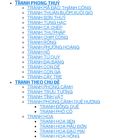
TRANH PHONG THUỶ
TRANH MÃ ĐÁO THÀNH CÔNG
TRANH THUẬN BUỒM XUÔI GIÓ
TRANH SƠN THUỶ
TRANH TÙNG HẠC
TRANH CÁ CHÉP
TRANH THƯ PHÁP
TRANH CHIM CÔNG
TRANH RỒNG
TRANH PHƯỢNG HOÀNG
TRANH HỔ
TRANH TỨ QUÝ
TRANH ĐẠI BÀNG
TRANH CON DÊ
TRANH CON GÀ
TRANH CÂY TRE
TRANH THEO CHỦ ĐỀ
TRANH PHONG CẢNH
TRANH TRỪU TƯỢNG
TRANH TĨNH VẬT
TRANH PHONG CẢNH QUÊ HƯƠNG
TRANH ĐỒNG QUÊ
TRANH PHỐ CỔ
TRANH HOA
TRANH HOA SEN
TRANH HOA MẪU ĐƠN
TRANH HOA ĐÀO MAI
TRANH HOA HỒNG