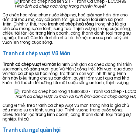
Hình ảnh cá chép hoá rồng trong truyền thuyết
Cá chép hóa rồng phun nước khắp nơi, hoá giải hạn hán làm cho
đất đai màu mỡ, cây cối xanh tốt, giúp muôn loài sinh sôi phát
triển. Chính vì thế, treo
tranh cá chép hoá rồng
trong nhà là gia
chủ cầu mong sự an lành, sung túc. Thịnh vượng trong cuộc sống,
chiêu tài tấn lộc trong kinh doanh, công thành danh toại trong sự
nghiệp, thi cử. Còn là lời nhắn nhủ tới thế hệ mai sau phải có ý chí
vươn lên trong cuộc sống.
Tranh cá chép vượt Vũ Môn
Tranh cá chép vượt vũ môn
là hình ảnh đàn cá chép đang thi triển
sức mạnh, cố gắng vượt qua Vũ Môn ( cổng trời). Khi vượt qua được
Vũ Môn cá chép sẽ hoá rồng, trở thành con vật linh thiêng. Hình
ảnh này biểu trưng cho sự can đảm, quyết tâm vượt qua mọi khó
khăn thử thách để hướng tới một cuộc sống an lành, thịnh vượng.
Tranh cá chép vượt vũ môn với hình ảnh đàn cá chép đang vượ
Cũng vì thế, treo tranh cá chép vượt vũ môn trong nhà là gia chủ
cầu mong sự an lành, sung túc. Thịnh vượng trong cuộc sống,
chiêu tài tấn lộc trong kinh doanh, công thành danh toại trong sự
nghiệp, thi cử.
Tranh cửu ngư quần hội