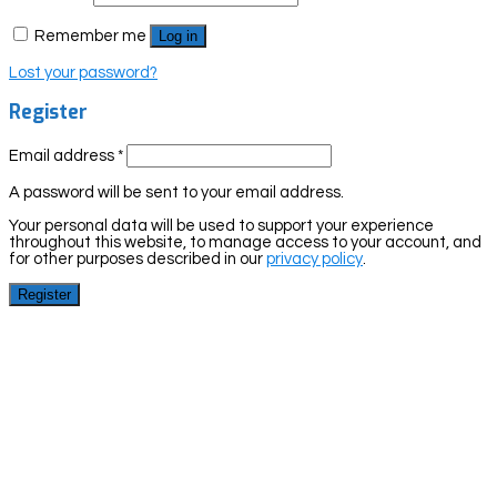
Remember me
Log in
Lost your password?
Register
Email address
*
A password will be sent to your email address.
Your personal data will be used to support your experience
throughout this website, to manage access to your account, and
for other purposes described in our
privacy policy
.
Register