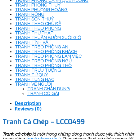
TRANH PHONG CẢNH QUÊ HƯƠNG
TRANH PHONG THUỶ
TRANH PHƯỢNG HOÀNG
TRANH RỒNG
TRANH SƠN THUỶ
TRANH THEO CHỦ ĐỀ
TRANH THEO PHÒNG
TRANH THƯ PHÁP
TRANH THUẬN BUỒM XUÔI GIÓ
TRANH TĨNH VẬT
TRANH TREO PHÒNG ĂN
TRANH TREO PHÒNG KHÁCH
TRANH TREO PHÒNG LÀM VIỆC
TRANH TREO PHÒNG NGỦ
TRANH TREO PHÒNG THỜ
TRANH TRỪU TƯỢNG
TRANH TỨ QUÝ
TRANH TÙNG HẠC
TRANH VẼ NGƯỜI
TRANH CHÂN DUNG
TRANH CÔ GÁI
Description
Reviews (0)
Tranh Cá Chép – LCC0499
Tranh cá chép
là một trong những dòng tranh được yêu thích nhất
trong dòng
tranh phong thuỷ
. Theo phong thuỷ, cá chép mang tới