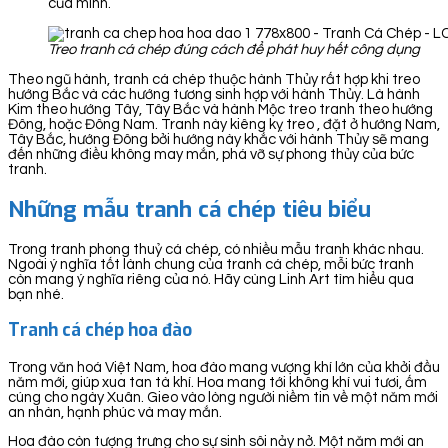
của mình.
Treo tranh cá chép đúng cách để phát huy hết công dụng
Theo ngũ hành, tranh cá chép thuộc hành Thủy rất hợp khi treo
hướng Bắc và các hướng tương sinh hợp với hành Thủy. Là hành
Kim theo hướng Tây, Tây Bắc và hành Mộc treo tranh theo hướng
Đông, hoặc Đông Nam. Tranh này kiêng kỵ treo , đặt ở hướng Nam,
Tây Bắc, hướng Đông bởi hướng này khắc với hành Thủy sẽ mang
đến những điều không may mắn, phá vỡ sự phong thủy của bức
tranh.
Những mẫu tranh cá chép tiêu biểu
Trong tranh phong thuỷ cá chép, có nhiều mẫu tranh khác nhau.
Ngoài ý nghĩa tốt lành chung của tranh cá chép, mỗi bức tranh
còn mang ý nghĩa riêng của nó. Hãy cùng Linh Art tìm hiểu qua
bạn nhé.
Tranh cá chép hoa đào
Trong văn hoá Việt Nam, hoa đào mang vượng khí lớn của khởi đầu
năm mới, giúp xua tan tà khí. Hoa mang tới không khí vui tươi, ấm
cúng cho ngày Xuân. Gieo vào lòng người niềm tin về một năm mới
an nhàn, hạnh phúc và may mắn.
Hoa đào còn tượng trưng cho sự sinh sôi nảy nở. Một năm mới an