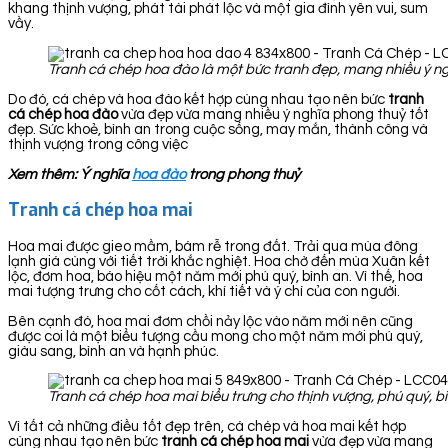
khang thịnh vượng, phát tài phát lộc và một gia đình yên vui, sum
vầy.
Tranh cá chép hoa đào là một bức tranh đẹp, mang nhiều ý ng
Do đó, cá chép và hoa đào kết hợp cùng nhau tạo nên bức
tranh
cá chép hoa đào
vừa đẹp vừa mang nhiều ý nghĩa phong thuỷ tốt
đẹp. Sức khoẻ, bình an trong cuộc sống, may mắn, thành công và
thịnh vượng trong công việc
Xem thêm: Ý nghĩa
hoa đào
trong phong thuỷ
Tranh cá chép hoa mai
Hoa mai được gieo mầm, bám rễ trong đất. Trải qua mùa đông
lạnh giá cùng với tiết trời khắc nghiệt. Hoa chờ đến mùa Xuân kết
lộc, đơm hoa, báo hiệu một năm mới phú quý, bình an. Vì thế, hoa
mai tượng trưng cho cốt cách, khí tiết và ý chí của con người.
Bên cạnh đó, hoa mai đơm chồi nảy lộc vào năm mới nên cũng
được coi là một biểu tượng cầu mong cho một năm mới phú quý,
giàu sang, bình an và hạnh phúc.
Tranh cá chép hoa mai biểu trưng cho thịnh vượng, phú quý, bì
Vì tất cả những điều tốt đẹp trên, cá chép và hoa mai kết hợp
cùng nhau tạo nên bức
tranh cá chép hoa
mai
vừa đẹp vừa mang