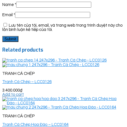
Name
*
Email
*
Lưu tên của tôi, email, và trang web trong trình duyệt này cho
lần bình luận kế tiếp của tôi.
Related products
TRANH CÁ CHÉP
Tranh Cá Chép – LCC0126
3.400.000
₫
Add to cart
TRANH CÁ CHÉP
Tranh Cá Chép Hoa Đào – LCC0164