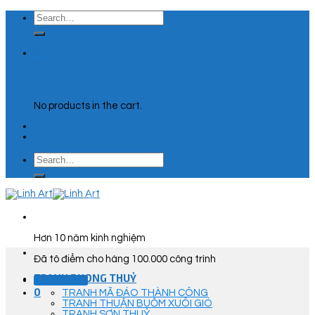
Skip
Search
to
for:
content
0
Cart
No products in the cart.
Search
for:
Hơn 10 năm kinh nghiệm
Đã tô điểm cho hàng 100.000 công trình
TRANH PHONG THUỶ
Góc Tư Vấn
0
TRANH MÃ ĐÁO THÀNH CÔNG
TRANH THUẬN BUỒM XUÔI GIÓ
TRANH SƠN THUỶ