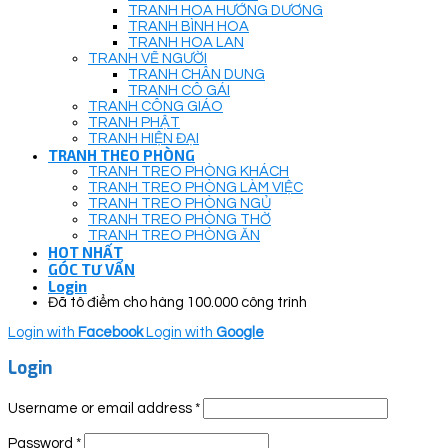
TRANH HOA HƯỚNG DƯƠNG
TRANH BÌNH HOA
TRANH HOA LAN
TRANH VẼ NGƯỜI
TRANH CHÂN DUNG
TRANH CÔ GÁI
TRANH CÔNG GIÁO
TRANH PHẬT
TRANH HIỆN ĐẠI
TRANH THEO PHÒNG
TRANH TREO PHÒNG KHÁCH
TRANH TREO PHÒNG LÀM VIỆC
TRANH TREO PHÒNG NGỦ
TRANH TREO PHÒNG THỜ
TRANH TREO PHÒNG ĂN
HOT NHẤT
GÓC TƯ VẤN
Login
Đã tô điểm cho hàng 100.000 công trình
Login with
Facebook
Login with
Google
Login
Username or email address
*
Password
*