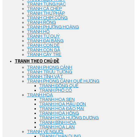
TRANH TÙNG HẠC
TRANH CÁ CHÉP
TRANH THƯ PHÁP
TRANH CHIM CÔNG
TRANH RỒNG
TRANH PHƯỢNG HOÀNG
TRANH HỔ
TRANH TỨ QUÝ
TRANH ĐẠI BÀNG
TRANH CON DÊ
TRANH CON GÀ
TRANH CÂY TRE
TRANH THEO CHỦ ĐỀ
TRANH PHONG CẢNH
TRANH TRỪU TƯỢNG
TRANH TĨNH VẬT
TRANH PHONG CẢNH QUÊ HƯƠNG
TRANH ĐỒNG QUÊ
TRANH PHỐ CỔ
TRANH HOA
TRANH HOA SEN
TRANH HOA MẪU ĐƠN
TRANH HOA ĐÀO MAI
TRANH HOA HỒNG
TRANH HOA HƯỚNG DƯƠNG
TRANH BÌNH HOA
TRANH HOA LAN
TRANH VẼ NGƯỜI
TRANH CHÂN DUNG