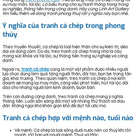
sự may mắn, tài lộc. Là biểu trưng cho sự hanh thông trong trong
sự nghiệp, thăng tiến trong công danh. Hãy cùng Linh Art Gallery
tìm hiểu thêm về dòng tranh phong thuỷ rất ý nghĩa này bạn nhé.
Ý nghĩa của tranh cá chép trong phong
thủy
Theo truyền thuyết, cá chép là loài hiện thân cho sự kiên trì, dẻo
dai và dũng cảm. Do đó, treo tranh cá chép trong nhà là cầu
mong sức khỏe và tài lộc, sự thăng tiến trong sự nghiệp và công
danh.
Ngoài ra,
tranh cá chép
cũng là một vật phẩm được nhiều người
lựa chọn dùng làm quà tặng người thân, đối tác, bạn bè trong tân
gia, khai trương. Theo quan niệm, treo tranh cá chép ở nơi kinh
doanh sẽ mang lại may mắn, công việc phát triển, hút tài lộc dồi
dào cho những người làm kinh doanh, buôn bán.
Trên con đường công danh, treo tranh cá chép mang ý nghĩa
thăng tiến. Luôn sẵn sàng đối mặt với những thử thách và đau
đớn không ngại khó khăn gian khổ để đạt tới ước mơ.
Tranh cá chép hợp với mệnh nào, tuổi nào
Về mệnh: Cá chép là loài sống dưới nước nên có thuỷ khí rất
mạnh, rất hợp với người mệnh Thuỷ và Mộc.