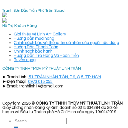
Tranh Sơn Dầu Trần Phú Trên Social
Hỗ Trợ Khách Hàng
Giới thiệu về Linh Art Gallery
Hướng dẫn mua hàng
Chính sách bảo vệ thông tin cá nhân của người tiêu dùng
Hướng Dẫn Thanh Toán
Chính sách bảo hành
Hướng Dẫn Trả Hàng Và Hoàn Tiền
Tuyển dụng
CÔNG TY TNHH TMDV MỸ THUẬT LINH TRẦN
►
Tranh Linh
:
51 TRẦN NHÂN TÔN, P.9, Q.5, TP. HCM
►
Điện thoại
:
0973 015 055
►
Email
: tranhlinh14@gmail.com
Copyright 2026 ©
CÔNG TY TNHH TMDV MỸ THUẬT LINH TRẦN
Giấy chứng nhận Đăng ký Kinh doanh số 0315634384 do Sở Kế
hoạch và Đầu tư Thành phố Hồ Chí Minh cấp ngày 19/04/2019
Search
for: