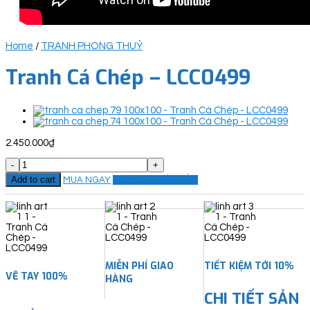
Home
/
TRANH PHONG THUỶ
Tranh Cá Chép – LCC0499
2.450.000
₫
Tranh
Cá
Add to cart
MUA NGAY
ĐẶT THEO YÊU CẦU
Chép
-
LCC0499
quantity
MIỄN PHÍ GIAO
TIẾT KIỆM TỚI 10%
VẼ TAY 100%
HÀNG
CHI TIẾT SẢN