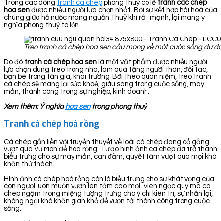
Trong các dòng
tranh cá chép
phong thuỷ có lẽ
tranh các chép
hoa sen
được nhiều người lựa chọn nhất. Bởi sự kết hợp hài hoà của
chúng giữa hồ nước mang nguồn Thuỷ khí rất mạnh, lại mang ý
nghĩa phong thuỷ to lớn.
Treo tranh cá chép hoa sen cầu mong về một cuộc sống dư dả
Do đó
tranh cá chép hoa sen
là một vật phẩm được nhiều người
lựa chọn dùng treo trong nhà, làm quà tặng người thân, đối tác,
bạn bè trong tân gia, khai trương. Bởi theo quan niệm, treo tranh
cá chép sẽ mang lại sức khoẻ, giàu sang trong cuộc sống, may
mắn, thành công trong sự nghiệp, kinh doanh.
Xem thêm: Ý nghĩa
hoa sen
trong phong thuỷ
Tranh cá chép hoá rồng
Cá chép gắn liền với truyền thuyết về loài cá chép đang cố gắng
vượt qua Vũ Môn để hoá rồng. Từ đó hình ảnh cá chép đã trở thành
biểu trưng cho sự may mắn, can đảm, quyết tâm vượt qua mọi khó
khăn thử thách.
Hình ảnh cá chép hoá rồng còn là biểu trưng cho sự khát vọng của
con người luôn muốn vươn lên tầm cao mới. Viên ngọc quý mà cá
chép ngậm trong miệng tượng trưng cho ý chí kiên trì, sự nhẫn lại,
không ngại khó khăn gian khổ để vươn tới thành công trong cuộc
sống.