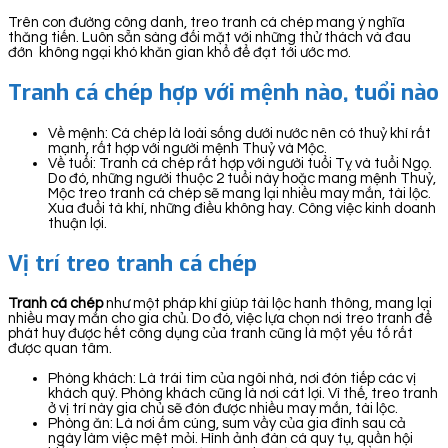
Trên con đường công danh, treo tranh cá chép mang ý nghĩa
thăng tiến. Luôn sẵn sàng đối mặt với những thử thách và đau
đớn không ngại khó khăn gian khổ để đạt tới ước mơ.
Tranh cá chép hợp với mệnh nào, tuổi nào
Về mệnh: Cá chép là loài sống dưới nước nên có thuỷ khí rất
mạnh, rất hợp với người mệnh Thuỷ và Mộc.
Về tuổi: Tranh cá chép rất hợp với người tuổi Tỵ và tuổi Ngọ.
Do đó, những người thuộc 2 tuổi này hoặc mang mệnh Thuỷ,
Mộc treo tranh cá chép sẽ mang lại nhiều may mắn, tài lộc.
Xua đuổi tà khí, những điều không hay. Công việc kinh doanh
thuận lợi.
Vị trí treo tranh cá chép
Tranh cá chép
như một pháp khí giúp tài lộc hanh thông, mang lại
nhiều may mắn cho gia chủ. Do đó, việc lựa chọn nơi treo tranh để
phát huy được hết công dụng của tranh cũng là một yếu tố rất
được quan tâm.
Phòng khách: Là trái tim của ngôi nhà, nơi đón tiếp các vị
khách quý. Phòng khách cũng là nơi cát lợi. Vì thế, treo tranh
ở vị trí này gia chủ sẽ đón được nhiều may mắn, tài lộc.
Phòng ăn: Là nơi ấm cúng, sum vầy của gia đình sau cả
ngày làm việc mệt mỏi. Hình ảnh đàn cá quy tụ, quần hội