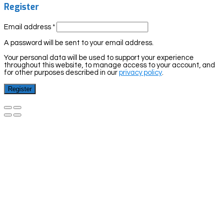
Register
Email address
*
A password will be sent to your email address.
Your personal data will be used to support your experience
throughout this website, to manage access to your account, and
for other purposes described in our
privacy policy
.
Register