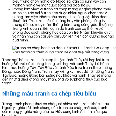
biểu trưng cho ý nghĩa đó. Ngoài ra, đàn cá sum vầy còn
mang ý nghĩa về một cuộc sống dồi dào, no đủ.
Phòng làm việc: Vì tranh cá chép mang ý nghĩa phong thuỷ
to lớn như đã nói ở trên nên được nhiều người chọn treo ở
phòng làm việc. Nhằm cầu mong cho công việc kinh doanh
thuận lợi. Treo tranh ở cửa hàng hay văn phòng công ty
mong đón sự may mắn, thăng tiến trong công việc, thuận lợi
trong kinh doanh. Bên cạnh đó tranh còn có thể treo ở
phòng đọc sách, phòng học của con trẻ. Nhằm khuyến khích
và nhắn nhủ con cái về ý chí vươn lên trên con đường học tập
của mình.
Treo tranh cá chép đúng cách để phát huy hết công dụng
Theo ngũ hành, tranh cá chép thuộc hành Thủy rất hợp khi treo
hướng Bắc và các hướng tương sinh hợp với hành Thủy. Là hành
Kim theo hướng Tây, Tây Bắc và hành Mộc treo tranh theo hướng
Đông, hoặc Đông Nam. Tranh này kiêng kỵ treo , đặt ở hướng Nam,
Tây Bắc, hướng Đông bởi hướng này khắc với hành Thủy sẽ mang
đến những điều không may mắn, phá vỡ sự phong thủy của bức
tranh.
Những mẫu tranh cá chép tiêu biểu
Trong tranh phong thuỷ cá chép, có nhiều mẫu tranh khác nhau.
Ngoài ý nghĩa tốt lành chung của tranh cá chép, mỗi bức tranh
còn mang ý nghĩa riêng của nó. Hãy cùng Linh Art tìm hiểu qua
bạn nhé.