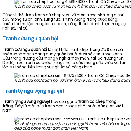
Tranh cá chép vượt vũ môn với hình ảnh đàn cá chép đang vượ
Cũng vì thế, treo tranh cá chép vượt vũ môn trong nhà là gia chủ
cầu mong sự an lành, sung túc. Thịnh vượng trong cuộc sống,
chiêu tài tấn lộc trong kinh doanh, công thành danh toại trong sự
nghiệp, thi cử.
Tranh cửu ngư quần hội
Tranh cửu ngư quần hội
là một bức tranh đẹp, trong đó 9 con cá
chép khoẻ mạnh đang quay quần bơi lội dưới hồ sen trong xanh.
Cửu trong trường cửu mang ý nghĩa may mắn, tài lộc trường tồn.
Do đó, treo tranh cá chép trong nhà là cầu mong sức khỏe và tài
lộc, sự thăng tiến trong sự nghiệp và công danh.
Tranh cửu ngư quần hội với hình ảnh 9 con cá chép đang quây 
Tranh lý ngư vọng nguyệt
Tranh lý ngư vọng nguyệt
hay còn gọi là
tranh cá chép trông
trăng
. Đây là một bức tranh đẹp trong nghệ thuật dân gian Việt
Nam.
Tranh lý ngư vọng nguyệt hay còn gọi là tranh cá chép trông t
đẹp của nghệ thuật dân gian Việt Nam