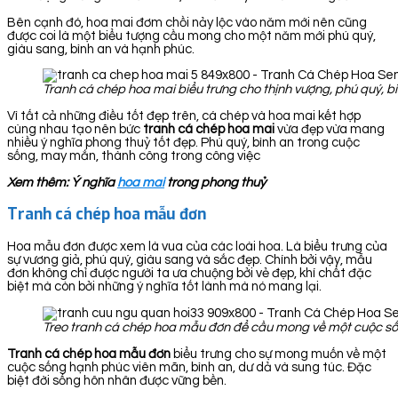
Bên cạnh đó, hoa mai đơm chồi nảy lộc vào năm mới nên cũng
được coi là một biểu tượng cầu mong cho một năm mới phú quý,
giàu sang, bình an và hạnh phúc.
Tranh cá chép hoa mai biểu trưng cho thịnh vượng, phú quý, bì
Vì tất cả những điều tốt đẹp trên, cá chép và hoa mai kết hợp
cùng nhau tạo nên bức
tranh cá chép hoa
mai
vừa đẹp vừa mang
nhiều ý nghĩa phong thuỷ tốt đẹp. Phú quý, bình an trong cuộc
sống, may mắn, thành công trong công việc
Xem thêm: Ý nghĩa
hoa mai
trong phong thuỷ
Tranh cá chép hoa mẫu đơn
Hoa mẫu đơn được xem là vua của các loài hoa. Là biểu trưng của
sự vương giả, phú quý, giàu sang và sắc đẹp. Chính bởi vậy, mẫu
đơn không chỉ được người ta ưa chuộng bởi vẻ đẹp, khí chất đặc
biệt mà còn bởi những ý nghĩa tốt lành mà nó mang lại.
Treo tranh cá chép hoa mẫu đơn để cầu mong về một cuộc sốn
Tranh cá chép hoa mẫu đơn
biểu trưng cho sự mong muốn về một
cuộc sống hạnh phúc viên mãn, bình an, dư dả và sung túc. Đặc
biệt đời sống hôn nhân được vững bền.