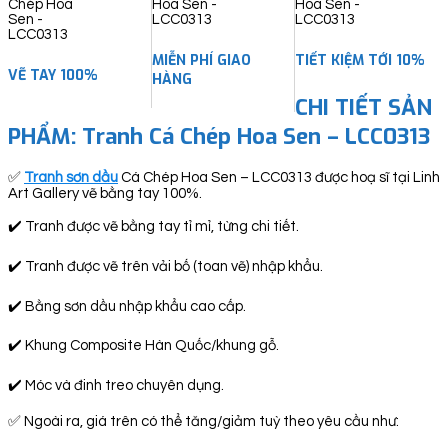
quantity
MIỄN PHÍ GIAO
TIẾT KIỆM TỚI 10%
VẼ TAY 100%
HÀNG
CHI TIẾT SẢN
PHẨM: Tranh Cá Chép Hoa Sen – LCC0313
✅
Tranh sơn dầu
Cá Chép Hoa Sen – LCC0313 được hoạ sĩ tại Linh
Art Gallery vẽ bằng tay 100%.
✔️ Tranh được vẽ bằng tay tỉ mỉ, từng chi tiết.
✔️ Tranh được vẽ trên vải bố (toan vẽ) nhập khẩu.
✔️ Bằng sơn dầu nhập khẩu cao cấp.
✔️ Khung Composite Hàn Quốc/khung gỗ.
✔️ Móc và đinh treo chuyên dụng.
✅ Ngoài ra, giá trên có thể tăng/giảm tuỳ theo yêu cầu như: