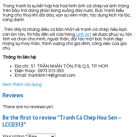
Trong tranh là sự kết hợp hài hoà hình ảnh cá chép và ánh trăng
trên bầu trời đang phản bóng xuống đáy nước. Bức tranh biểu
trưng cho thuỷ khí dồi dào, vạn sự viên mãn, tác dụng kích tài lộc,
công danh.
.
Trên đây là những điều cơ bản nhất về tranh cá chép. Nếu bạn
còn lăn tăn, thì hãy đến với cửa hàng
Linh Art
sẽ được phục vụ tận
tình và chọn cho mình, người thân, đối tác một bức tranh đẹp
mang sự may mắn, thịnh vượng cho gia đình, công việc của gia
chủ.
Thông tin liên hệ:
Địa chỉ: 51 TRẦN NHÂN TÔN, P.9, Q.5, TP. HCM
Điện thoại: 0973 015 055
Email: tranhlinh14@gmail.com
Xem thêm nội dung
Reviews
There are no reviews yet.
Be the first to review “Tranh Cá Chép Hoa Sen –
LCC0313”
Your rating
*