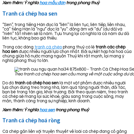
Xem thêm: Ý nghĩa
hoa mẫu đơn
trong phong thuỷ
Tranh cá chép hoa sen
“Sen”, trong tiếng Hán đọc là “liên” là liên tục, liên tiếp, liền nhau,
“cá” tiếng Hán là “ngư” đọc là “yu”: đồng âm với “dư” (dư dả) và
“niên” tất nhiên sẽ là năm. Tựu trung lại có nghĩa là cả năm dư dả
liên tục, không bao giờ thiếu.
Trong các dòng
tranh cá chép
phong thuỷ có lẽ
tranh các chép
hoa sen
được nhiều người lựa chọn nhất. Bởi sự kết hợp hài hoà của
chúng giữa hồ nước mang nguồn Thuỷ khí rất mạnh, lại mang ý
nghĩa phong thuỷ to lớn.
Treo tranh cá chép hoa sen cầu mong về một cuộc sống dư dả
Do đó
tranh cá chép hoa sen
là một vật phẩm được nhiều người
lựa chọn dùng treo trong nhà, làm quà tặng người thân, đối tác,
bạn bè trong tân gia, khai trương. Bởi theo quan niệm, treo tranh
cá chép sẽ mang lại sức khoẻ, giàu sang trong cuộc sống, may
mắn, thành công trong sự nghiệp, kinh doanh.
Xem thêm: Ý nghĩa
hoa sen
trong phong thuỷ
Tranh cá chép hoá rồng
Cá chép gắn liền với truyền thuyết về loài cá chép đang cố gắng