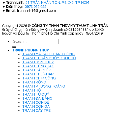
►
Tranh Linh
:
51 TRẦN NHÂN TÔN, P.9, Q.5, TP. HCM
►
Điện thoại
:
0973 015 055
►
Email
: tranhlinh14@gmail.com
Copyright 2026 ©
CÔNG TY TNHH TMDV MỸ THUẬT LINH TRẦN
Giấy chứng nhận Đăng ký Kinh doanh số 0315634384 do Sở Kế
hoạch và Đầu tư Thành phố Hồ Chí Minh cấp ngày 19/04/2019
Search
for:
TRANH PHONG THUỶ
TRANH MÃ ĐÁO THÀNH CÔNG
TRANH THUẬN BUỒM XUÔI GIÓ
TRANH SƠN THUỶ
TRANH TÙNG HẠC
TRANH CÁ CHÉP
TRANH THƯ PHÁP
TRANH CHIM CÔNG
TRANH RỒNG
TRANH PHƯỢNG HOÀNG
TRANH HỔ
TRANH TỨ QUÝ
TRANH ĐẠI BÀNG
TRANH CON DÊ
TRANH CON GÀ
TRANH CÂY TRE