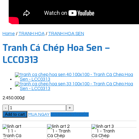
Home
/
TRANH HOA
/
TRANH HOA SEN
Tranh Cá Chép Hoa Sen –
LCC0313
2.450.000
₫
Tranh
Cá
Add to cart
MUA NGAY
ĐẶT THEO YÊU CẦU
Chép
Hoa
Sen
-
LCC0313