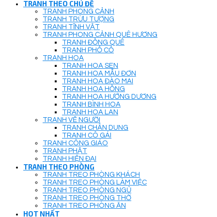
TRANH THEO CHỦ ĐỀ
TRANH PHONG CẢNH
TRANH TRỪU TƯỢNG
TRANH TĨNH VẬT
TRANH PHONG CẢNH QUÊ HƯƠNG
TRANH ĐỒNG QUÊ
TRANH PHỐ CỔ
TRANH HOA
TRANH HOA SEN
TRANH HOA MẪU ĐƠN
TRANH HOA ĐÀO MAI
TRANH HOA HỒNG
TRANH HOA HƯỚNG DƯƠNG
TRANH BÌNH HOA
TRANH HOA LAN
TRANH VẼ NGƯỜI
TRANH CHÂN DUNG
TRANH CÔ GÁI
TRANH CÔNG GIÁO
TRANH PHẬT
TRANH HIỆN ĐẠI
TRANH THEO PHÒNG
TRANH TREO PHÒNG KHÁCH
TRANH TREO PHÒNG LÀM VIỆC
TRANH TREO PHÒNG NGỦ
TRANH TREO PHÒNG THỜ
TRANH TREO PHÒNG ĂN
HOT NHẤT