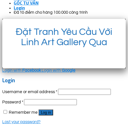
GÓC TƯ VẤN
Login
Đã tô điểm cho hàng 100.000 công trình
Đặt Tranh Yêu Cầu Với
Linh Art Gallery Qua
Login with
Facebook
Login with
Google
Login
Username or email address
*
Password
*
Remember me
Log in
Lost your password?