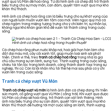
vượt qua Vũ Môn để hoá rồng. Từ đó hình ảnh cá chép đã trở thành
biểu trưng cho sự may mắn, can đảm, quyết tâm vượt qua mọi khó
khăn thử thách.
Hình ảnh cá chép hoá rồng còn là biểu trưng cho sự khát vọng của
con người luôn muốn vươn lên tầm cao mới. Viên ngọc quý mà cá
chép ngậm trong miệng tượng trưng cho ý chí kiên trì, sự nhẫn lại,
không ngại khó khăn gian khổ để vươn tới thành công trong cuộc
sống.
Hình ảnh cá chép hoá rồng trong truyền thuyết
Cá chép hóa rồng phun nước khắp nơi, hoá giải hạn hán làm cho
đất đai màu mỡ, cây cối xanh tốt, giúp muôn loài sinh sôi phát
triển. Chính vì thế, treo
tranh cá chép hoá rồng
trong nhà là gia
chủ cầu mong sự an lành, sung túc. Thịnh vượng trong cuộc sống,
chiêu tài tấn lộc trong kinh doanh, công thành danh toại trong sự
nghiệp, thi cử. Còn là lời nhắn nhủ tới thế hệ mai sau phải có ý chí
vươn lên trong cuộc sống.
Tranh cá chép vượt Vũ Môn
Tranh cá chép vượt vũ môn
là hình ảnh đàn cá chép đang thi triển
sức mạnh, cố gắng vượt qua Vũ Môn ( cổng trời). Khi vượt qua được
Vũ Môn cá chép sẽ hoá rồng, trở thành con vật linh thiêng. Hình
ảnh này biểu trưng cho sự can đảm, quyết tâm vượt qua mọi khó
khăn thử thách để hướng tới một cuộc sống an lành, thịnh vượng.