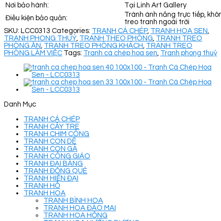
Nơi bảo hành:
Tại Linh Art Gallery
Tránh ánh nắng trực tiếp, khô
Điều kiện bảo quản:
treo tranh ngoài trời
SKU:
LCC0313
Categories:
TRANH CÁ CHÉP
,
TRANH HOA SEN
,
TRANH PHONG THUỶ
,
TRANH THEO PHÒNG
,
TRANH TREO
PHÒNG ĂN
,
TRANH TREO PHÒNG KHÁCH
,
TRANH TREO
PHÒNG LÀM VIỆC
Tags:
Tranh cá chép hoa sen
,
Tranh phong thuỷ
Danh Mục
TRANH CÁ CHÉP
TRANH CÂY TRE
TRANH CHIM CÔNG
TRANH CON DÊ
TRANH CON GÀ
TRANH CÔNG GIÁO
TRANH ĐẠI BÀNG
TRANH ĐỒNG QUÊ
TRANH HIỆN ĐẠI
TRANH HỔ
TRANH HOA
TRANH BÌNH HOA
TRANH HOA ĐÀO MAI
TRANH HOA HỒNG