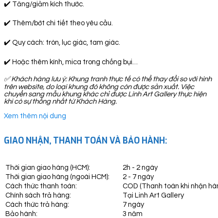
✔️ Tăng/giảm kích thước.
✔️ Thêm/bớt chi tiết theo yêu cầu.
✔️ Quy cách: tròn, lục giác, tam giác.
✔️ Hoặc thêm kính, mica trong chống bụi…
✅
Khách hàng lưu ý: Khung tranh thực tế có thể thay đổi so với hình
trên website, do loại khung đó không còn được sản xuất. Việc
chuyển sang mẫu khung khác chỉ được Linh Art Gallery thực hiện
khi có sự thống nhất từ Khách Hàng.
Xem thêm nội dung
GIAO NHẬN, THANH TOÁN VÀ BẢO HÀNH:
Thời gian giao hàng (HCM):
2h - 2 ngày
Thời gian giao hàng (ngoài HCM):
2 - 7 ngày
Cách thức thanh toán:
COD (Thanh toán khi nhận hà
Chính sách trả hàng:
Tại Linh Art Gallery
Cách thức trả hàng:
7 ngày
Bảo hành:
3 năm