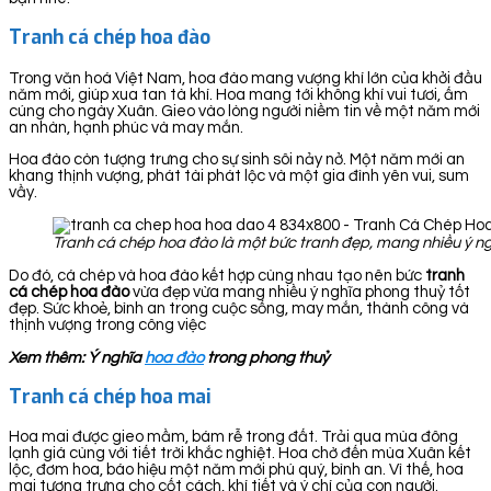
Tranh cá chép hoa đào
Trong văn hoá Việt Nam, hoa đào mang vượng khí lớn của khởi đầu
năm mới, giúp xua tan tà khí. Hoa mang tới không khí vui tươi, ấm
cúng cho ngày Xuân. Gieo vào lòng người niềm tin về một năm mới
an nhàn, hạnh phúc và may mắn.
Hoa đào còn tượng trưng cho sự sinh sôi nảy nở. Một năm mới an
khang thịnh vượng, phát tài phát lộc và một gia đình yên vui, sum
vầy.
Tranh cá chép hoa đào là một bức tranh đẹp, mang nhiều ý ng
Do đó, cá chép và hoa đào kết hợp cùng nhau tạo nên bức
tranh
cá chép hoa đào
vừa đẹp vừa mang nhiều ý nghĩa phong thuỷ tốt
đẹp. Sức khoẻ, bình an trong cuộc sống, may mắn, thành công và
thịnh vượng trong công việc
Xem thêm: Ý nghĩa
hoa đào
trong phong thuỷ
Tranh cá chép hoa mai
Hoa mai được gieo mầm, bám rễ trong đất. Trải qua mùa đông
lạnh giá cùng với tiết trời khắc nghiệt. Hoa chờ đến mùa Xuân kết
lộc, đơm hoa, báo hiệu một năm mới phú quý, bình an. Vì thế, hoa
mai tượng trưng cho cốt cách, khí tiết và ý chí của con người.