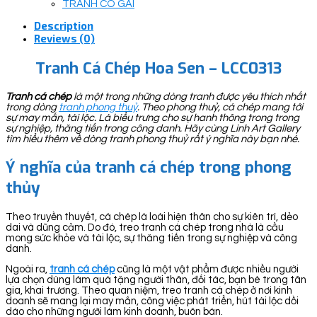
TRANH CÔ GÁI
Description
Reviews (0)
Tranh Cá Chép Hoa Sen – LCC0313
Tranh cá chép
là một trong những dòng tranh được yêu thích nhất
trong dòng
tranh phong thuỷ
. Theo phong thuỷ, cá chép mang tới
sự may mắn, tài lộc. Là biểu trưng cho sự hanh thông trong trong
sự nghiệp, thăng tiến trong công danh. Hãy cùng Linh Art Gallery
tìm hiểu thêm về dòng tranh phong thuỷ rất ý nghĩa này bạn nhé.
Ý nghĩa của tranh cá chép trong phong
thủy
Theo truyền thuyết, cá chép là loài hiện thân cho sự kiên trì, dẻo
dai và dũng cảm. Do đó, treo tranh cá chép trong nhà là cầu
mong sức khỏe và tài lộc, sự thăng tiến trong sự nghiệp và công
danh.
Ngoài ra,
tranh cá chép
cũng là một vật phẩm được nhiều người
lựa chọn dùng làm quà tặng người thân, đối tác, bạn bè trong tân
gia, khai trương. Theo quan niệm, treo tranh cá chép ở nơi kinh
doanh sẽ mang lại may mắn, công việc phát triển, hút tài lộc dồi
dào cho những người làm kinh doanh, buôn bán.