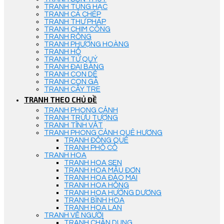
TRANH TÙNG HẠC
TRANH CÁ CHÉP
TRANH THƯ PHÁP
TRANH CHIM CÔNG
TRANH RỒNG
TRANH PHƯỢNG HOÀNG
TRANH HỔ
TRANH TỨ QUÝ
TRANH ĐẠI BÀNG
TRANH CON DÊ
TRANH CON GÀ
TRANH CÂY TRE
TRANH THEO CHỦ ĐỀ
TRANH PHONG CẢNH
TRANH TRỪU TƯỢNG
TRANH TĨNH VẬT
TRANH PHONG CẢNH QUÊ HƯƠNG
TRANH ĐỒNG QUÊ
TRANH PHỐ CỔ
TRANH HOA
TRANH HOA SEN
TRANH HOA MẪU ĐƠN
TRANH HOA ĐÀO MAI
TRANH HOA HỒNG
TRANH HOA HƯỚNG DƯƠNG
TRANH BÌNH HOA
TRANH HOA LAN
TRANH VẼ NGƯỜI
TRANH CHÂN DUNG