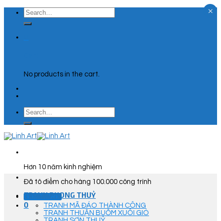
×
Skip
Search
to
for:
content
0
Cart
No products in the cart.
Search
for:
Hơn 10 năm kinh nghiệm
Đã tô điểm cho hàng 100.000 công trình
TRANH PHONG THUỶ
Góc Tư Vấn
0
TRANH MÃ ĐÁO THÀNH CÔNG
TRANH THUẬN BUỒM XUÔI GIÓ
TRANH SƠN THUỶ