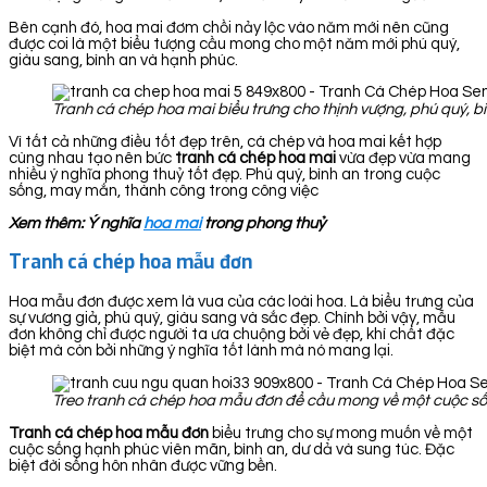
Bên cạnh đó, hoa mai đơm chồi nảy lộc vào năm mới nên cũng
được coi là một biểu tượng cầu mong cho một năm mới phú quý,
giàu sang, bình an và hạnh phúc.
Tranh cá chép hoa mai biểu trưng cho thịnh vượng, phú quý, bì
Vì tất cả những điều tốt đẹp trên, cá chép và hoa mai kết hợp
cùng nhau tạo nên bức
tranh cá chép hoa
mai
vừa đẹp vừa mang
nhiều ý nghĩa phong thuỷ tốt đẹp. Phú quý, bình an trong cuộc
sống, may mắn, thành công trong công việc
Xem thêm: Ý nghĩa
hoa mai
trong phong thuỷ
Tranh cá chép hoa mẫu đơn
Hoa mẫu đơn được xem là vua của các loài hoa. Là biểu trưng của
sự vương giả, phú quý, giàu sang và sắc đẹp. Chính bởi vậy, mẫu
đơn không chỉ được người ta ưa chuộng bởi vẻ đẹp, khí chất đặc
biệt mà còn bởi những ý nghĩa tốt lành mà nó mang lại.
Treo tranh cá chép hoa mẫu đơn để cầu mong về một cuộc sốn
Tranh cá chép hoa mẫu đơn
biểu trưng cho sự mong muốn về một
cuộc sống hạnh phúc viên mãn, bình an, dư dả và sung túc. Đặc
biệt đời sống hôn nhân được vững bền.