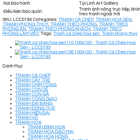
Nơi bảo hành:
Tại Linh Art Gallery
Tránh ánh nắng trực tiếp, khô
Điều kiện bảo quản:
treo tranh ngoài trời
SKU:
LCC0193
Categories:
TRANH CÁ CHÉP
,
TRANH HOA SEN
,
TRANH PHONG THUỶ
,
TRANH THEO PHÒNG
,
TRANH TREO
PHÒNG ĂN
,
TRANH TREO PHÒNG KHÁCH
,
TRANH TREO
PHÒNG LÀM VIỆC
Tags:
Tranh cá chép hoa sen
,
Tranh phong thuỷ
Danh Mục
TRANH CÁ CHÉP
TRANH CÂY TRE
TRANH CHIM CÔNG
TRANH CON DÊ
TRANH CON GÀ
TRANH CÔNG GIÁO
TRANH ĐẠI BÀNG
TRANH ĐỒNG QUÊ
TRANH HIỆN ĐẠI
TRANH HỔ
TRANH HOA
TRANH BÌNH HOA
TRANH HOA ĐÀO MAI
TRANH HOA HỒNG