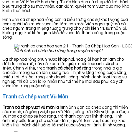
vượt qua Vũ Môn để hoá rồng. Từ đó hình ảnh cá chép đã trở thành
biểu trưng cho sự may mắn, can đảm, quyết tâm vượt qua mọi khó
khăn thử thách.
Hình ảnh cá chép hoá rồng còn là biểu trưng cho sự khát vọng của
con người luôn muốn vươn lên tầm cao mới. Viên ngọc quý mà cá
chép ngậm trong miệng tượng trưng cho ý chí kiên trì, sự nhẫn lại,
không ngại khó khăn gian khổ để vươn tới thành công trong cuộc
sống.
Hình ảnh cá chép hoá rồng trong truyền thuyết
Cá chép hóa rồng phun nước khắp nơi, hoá giải hạn hán làm cho
đất đai màu mỡ, cây cối xanh tốt, giúp muôn loài sinh sôi phát
triển. Chính vì thế, treo
tranh cá chép hoá rồng
trong nhà là gia
chủ cầu mong sự an lành, sung túc. Thịnh vượng trong cuộc sống,
chiêu tài tấn lộc trong kinh doanh, công thành danh toại trong sự
nghiệp, thi cử. Còn là lời nhắn nhủ tới thế hệ mai sau phải có ý chí
vươn lên trong cuộc sống.
Tranh cá chép vượt Vũ Môn
Tranh cá chép vượt vũ môn
là hình ảnh đàn cá chép đang thi triển
sức mạnh, cố gắng vượt qua Vũ Môn ( cổng trời). Khi vượt qua được
Vũ Môn cá chép sẽ hoá rồng, trở thành con vật linh thiêng. Hình
ảnh này biểu trưng cho sự can đảm, quyết tâm vượt qua mọi khó
khăn thử thách để hướng tới một cuộc sống an lành, thịnh vượng.