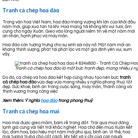
Tranh cá chép hoa đào
Trong văn hoá Việt Nam, hoa đào mang vượng khí lớn của khởi đầu
năm mới, giúp xua tan tà khí. Hoa mang tới không khí vui tươi, ấm
cúng cho ngày Xuân. Gieo vào lòng người niềm tin về một năm mới
an nhàn, hạnh phúc và may mắn.
Hoa đào còn tượng trưng cho sự sinh sôi nảy nở. Một năm mới an
khang thịnh vượng, phát tài phát lộc và một gia đình yên vui, sum
vầy.
Tranh cá chép hoa đào là một bức tranh đẹp, mang nhiều ý ng
Do đó, cá chép và hoa đào kết hợp cùng nhau tạo nên bức
tranh
cá chép hoa đào
vừa đẹp vừa mang nhiều ý nghĩa phong thuỷ tốt
đẹp. Sức khoẻ, bình an trong cuộc sống, may mắn, thành công và
thịnh vượng trong công việc
Xem thêm: Ý nghĩa
hoa đào
trong phong thuỷ
Tranh cá chép hoa mai
Hoa mai được gieo mầm, bám rễ trong đất. Trải qua mùa đông
lạnh giá cùng với tiết trời khắc nghiệt. Hoa chờ đến mùa Xuân kết
lộc, đơm hoa, báo hiệu một năm mới phú quý, bình an. Vì thế, hoa
mai tượng trưng cho cốt cách, khí tiết và ý chí của con người.