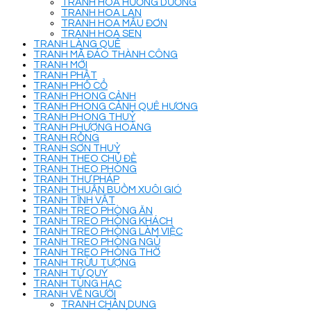
TRANH HOA HƯỚNG DƯƠNG
TRANH HOA LAN
TRANH HOA MẪU ĐƠN
TRANH HOA SEN
TRANH LÀNG QUÊ
TRANH MÃ ĐÁO THÀNH CÔNG
TRANH MỚI
TRANH PHẬT
TRANH PHỐ CỔ
TRANH PHONG CẢNH
TRANH PHONG CẢNH QUÊ HƯƠNG
TRANH PHONG THUỶ
TRANH PHƯỢNG HOÀNG
TRANH RỒNG
TRANH SƠN THUỶ
TRANH THEO CHỦ ĐỀ
TRANH THEO PHÒNG
TRANH THƯ PHÁP
TRANH THUẬN BUỒM XUÔI GIÓ
TRANH TĨNH VẬT
TRANH TREO PHÒNG ĂN
TRANH TREO PHÒNG KHÁCH
TRANH TREO PHÒNG LÀM VIỆC
TRANH TREO PHÒNG NGỦ
TRANH TREO PHÒNG THỜ
TRANH TRỪU TƯỢNG
TRANH TỨ QUÝ
TRANH TÙNG HẠC
TRANH VẼ NGƯỜI
TRANH CHÂN DUNG