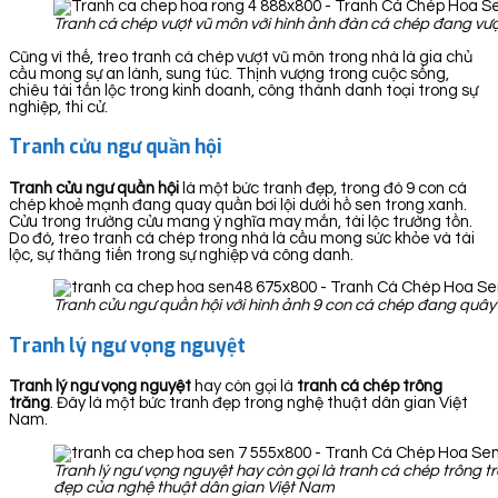
Tranh cá chép vượt vũ môn với hình ảnh đàn cá chép đang vượ
Cũng vì thế, treo tranh cá chép vượt vũ môn trong nhà là gia chủ
cầu mong sự an lành, sung túc. Thịnh vượng trong cuộc sống,
chiêu tài tấn lộc trong kinh doanh, công thành danh toại trong sự
nghiệp, thi cử.
Tranh cửu ngư quần hội
Tranh cửu ngư quần hội
là một bức tranh đẹp, trong đó 9 con cá
chép khoẻ mạnh đang quay quần bơi lội dưới hồ sen trong xanh.
Cửu trong trường cửu mang ý nghĩa may mắn, tài lộc trường tồn.
Do đó, treo tranh cá chép trong nhà là cầu mong sức khỏe và tài
lộc, sự thăng tiến trong sự nghiệp và công danh.
Tranh cửu ngư quần hội với hình ảnh 9 con cá chép đang quây 
Tranh lý ngư vọng nguyệt
Tranh lý ngư vọng nguyệt
hay còn gọi là
tranh cá chép trông
trăng
. Đây là một bức tranh đẹp trong nghệ thuật dân gian Việt
Nam.
Tranh lý ngư vọng nguyệt hay còn gọi là tranh cá chép trông t
đẹp của nghệ thuật dân gian Việt Nam