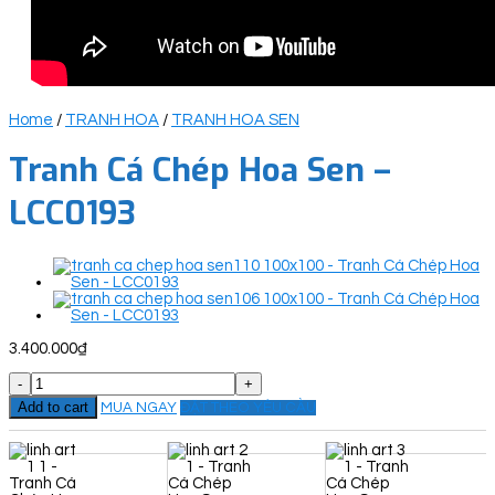
Home
/
TRANH HOA
/
TRANH HOA SEN
Tranh Cá Chép Hoa Sen –
LCC0193
3.400.000
₫
Tranh
Cá
Add to cart
MUA NGAY
ĐẶT THEO YÊU CẦU
Chép
Hoa
Sen
-
LCC0193