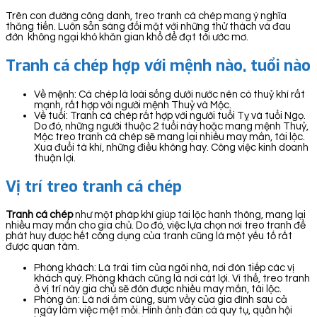
Trên con đường công danh, treo tranh cá chép mang ý nghĩa
thăng tiến. Luôn sẵn sàng đối mặt với những thử thách và đau
đớn không ngại khó khăn gian khổ để đạt tới ước mơ.
Tranh cá chép hợp với mệnh nào, tuổi nào
Về mệnh: Cá chép là loài sống dưới nước nên có thuỷ khí rất
mạnh, rất hợp với người mệnh Thuỷ và Mộc.
Về tuổi: Tranh cá chép rất hợp với người tuổi Tỵ và tuổi Ngọ.
Do đó, những người thuộc 2 tuổi này hoặc mang mệnh Thuỷ,
Mộc treo tranh cá chép sẽ mang lại nhiều may mắn, tài lộc.
Xua đuổi tà khí, những điều không hay. Công việc kinh doanh
thuận lợi.
Vị trí treo tranh cá chép
Tranh cá chép
như một pháp khí giúp tài lộc hanh thông, mang lại
nhiều may mắn cho gia chủ. Do đó, việc lựa chọn nơi treo tranh để
phát huy được hết công dụng của tranh cũng là một yếu tố rất
được quan tâm.
Phòng khách: Là trái tim của ngôi nhà, nơi đón tiếp các vị
khách quý. Phòng khách cũng là nơi cát lợi. Vì thế, treo tranh
ở vị trí này gia chủ sẽ đón được nhiều may mắn, tài lộc.
Phòng ăn: Là nơi ấm cúng, sum vầy của gia đình sau cả
ngày làm việc mệt mỏi. Hình ảnh đàn cá quy tụ, quần hội