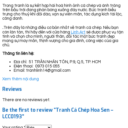
Trong tranh là sự kết hợp hài hoà hình ảnh cá chép và ánh trăng
trên bầu trời đang phản bóng xuống đáy nước. Bức tranh biểu
trưng cho thuỷ khí dồi dào, vạn sự viên mãn, tác dụng kích tài lộc,
công danh.
.
Trên đây là những điều cơ bản nhất về tranh cá chép. Nếu bạn
còn lăn tăn, thì hãy đến với cửa hàng
Linh Art
sẽ được phục vụ tận
tình và chọn cho mình, người thân, đối tác một bức tranh đẹp
mang sự may mắn, thịnh vượng cho gia đình, công việc của gia
chủ.
Thông tin liên hệ:
Địa chỉ: 51 TRẦN NHÂN TÔN, P.9, Q.5, TP. HCM
Điện thoại: 0973 015 055
Email: tranhlinh14@gmail.com
Xem thêm nội dung
Reviews
There are no reviews yet.
Be the first to review “Tranh Cá Chép Hoa Sen –
LCC0193”
Your rating
*