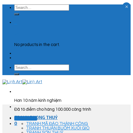
×
Skip
Search
to
for:
content
0
Cart
No products in the cart.
Search
for:
Hơn 10 năm kinh nghiệm
Đã tô điểm cho hàng 100.000 công trình
TRANH PHONG THUỶ
Góc Tư Vấn
0
TRANH MÃ ĐÁO THÀNH CÔNG
TRANH THUẬN BUỒM XUÔI GIÓ
TRANH SƠN THUỶ