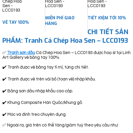
quantity
MIỄN PHÍ GIAO
TIẾT KIỆM TỚI 10%
VẼ TAY 100%
HÀNG
CHI TIẾT SẢN
PHẨM: Tranh Cá Chép Hoa Sen – LCC0193
✅
Tranh sơn dầu
Cá Chép Hoa Sen – LCC0193 được hoạ sĩ tại Linh
Art Gallery vẽ bằng tay 100%.
✔️ Tranh được vẽ bằng tay tỉ mỉ, từng chi tiết.
✔️ Tranh được vẽ trên vải bố (toan vẽ) nhập khẩu.
✔️ Bằng sơn dầu nhập khẩu cao cấp.
✔️ Khung Composite Hàn Quốc/khung gỗ.
✔️ Móc và đinh treo chuyên dụng.
✅ Ngoài ra, giá trên có thể tăng/giảm tuỳ theo yêu cầu như: