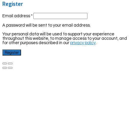
Register
Email address
*
A password will be sent to your email address.
Your personal data will be used to support your experience
throughout this website, to manage access to your account, and
for other purposes described in our
privacy policy
.
Register