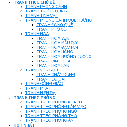
TRANH THEO CHỦ ĐỀ
TRANH PHONG CẢNH
TRANH TRỪU TƯỢNG
TRANH TĨNH VẬT
TRANH PHONG CẢNH QUÊ HƯƠNG
TRANH ĐỒNG QUÊ
TRANH PHỐ CỔ
TRANH HOA
TRANH HOA SEN
TRANH HOA MẪU ĐƠN
TRANH HOA ĐÀO MAI
TRANH HOA HỒNG
TRANH HOA HƯỚNG DƯƠNG
TRANH BÌNH HOA
TRANH HOA LAN
TRANH VẼ NGƯỜI
TRANH CHÂN DUNG
TRANH CÔ GÁI
TRANH CÔNG GIÁO
TRANH PHẬT
TRANH HIỆN ĐẠI
TRANH THEO PHÒNG
TRANH TREO PHÒNG KHÁCH
TRANH TREO PHÒNG LÀM VIỆC
TRANH TREO PHÒNG NGỦ
TRANH TREO PHÒNG THỜ
TRANH TREO PHÒNG ĂN
HOT NHẤT