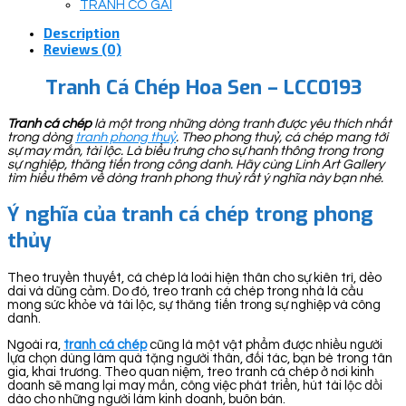
TRANH CÔ GÁI
Description
Reviews (0)
Tranh Cá Chép Hoa Sen – LCC0193
Tranh cá chép
là một trong những dòng tranh được yêu thích nhất
trong dòng
tranh phong thuỷ
. Theo phong thuỷ, cá chép mang tới
sự may mắn, tài lộc. Là biểu trưng cho sự hanh thông trong trong
sự nghiệp, thăng tiến trong công danh. Hãy cùng Linh Art Gallery
tìm hiểu thêm về dòng tranh phong thuỷ rất ý nghĩa này bạn nhé.
Ý nghĩa của tranh cá chép trong phong
thủy
Theo truyền thuyết, cá chép là loài hiện thân cho sự kiên trì, dẻo
dai và dũng cảm. Do đó, treo tranh cá chép trong nhà là cầu
mong sức khỏe và tài lộc, sự thăng tiến trong sự nghiệp và công
danh.
Ngoài ra,
tranh cá chép
cũng là một vật phẩm được nhiều người
lựa chọn dùng làm quà tặng người thân, đối tác, bạn bè trong tân
gia, khai trương. Theo quan niệm, treo tranh cá chép ở nơi kinh
doanh sẽ mang lại may mắn, công việc phát triển, hút tài lộc dồi
dào cho những người làm kinh doanh, buôn bán.