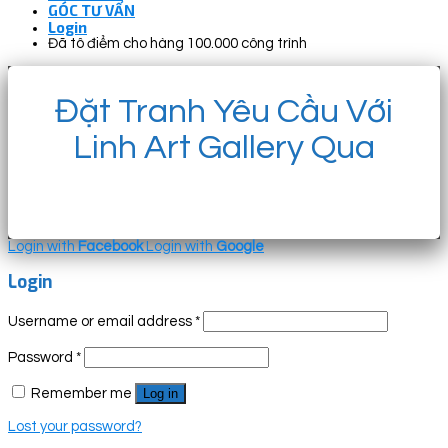
GÓC TƯ VẤN
Login
Đã tô điểm cho hàng 100.000 công trình
Đặt Tranh Yêu Cầu Với
Linh Art Gallery Qua
Login with
Facebook
Login with
Google
Login
Username or email address
*
Password
*
Remember me
Log in
Lost your password?