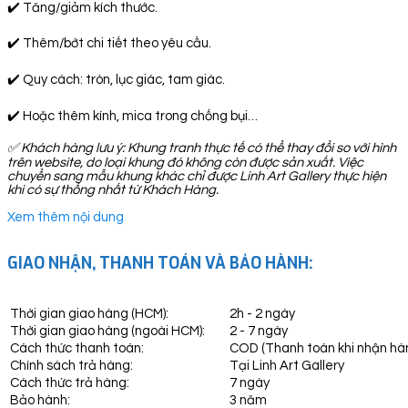
✔️ Tăng/giảm kích thước.
✔️ Thêm/bớt chi tiết theo yêu cầu.
✔️ Quy cách: tròn, lục giác, tam giác.
✔️ Hoặc thêm kính, mica trong chống bụi…
✅
Khách hàng lưu ý: Khung tranh thực tế có thể thay đổi so với hình
trên website, do loại khung đó không còn được sản xuất. Việc
chuyển sang mẫu khung khác chỉ được Linh Art Gallery thực hiện
khi có sự thống nhất từ Khách Hàng.
Xem thêm nội dung
GIAO NHẬN, THANH TOÁN VÀ BẢO HÀNH:
Thời gian giao hàng (HCM):
2h - 2 ngày
Thời gian giao hàng (ngoài HCM):
2 - 7 ngày
Cách thức thanh toán:
COD (Thanh toán khi nhận hà
Chính sách trả hàng:
Tại Linh Art Gallery
Cách thức trả hàng:
7 ngày
Bảo hành:
3 năm