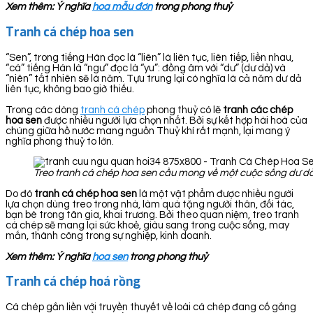
Xem thêm: Ý nghĩa
hoa mẫu đơn
trong phong thuỷ
Tranh cá chép hoa sen
“Sen”, trong tiếng Hán đọc là “liên” là liên tục, liên tiếp, liền nhau,
“cá” tiếng Hán là “ngư” đọc là “yu”: đồng âm với “dư” (dư dả) và
“niên” tất nhiên sẽ là năm. Tựu trung lại có nghĩa là cả năm dư dả
liên tục, không bao giờ thiếu.
Trong các dòng
tranh cá chép
phong thuỷ có lẽ
tranh các chép
hoa sen
được nhiều người lựa chọn nhất. Bởi sự kết hợp hài hoà của
chúng giữa hồ nước mang nguồn Thuỷ khí rất mạnh, lại mang ý
nghĩa phong thuỷ to lớn.
Treo tranh cá chép hoa sen cầu mong về một cuộc sống dư dả
Do đó
tranh cá chép hoa sen
là một vật phẩm được nhiều người
lựa chọn dùng treo trong nhà, làm quà tặng người thân, đối tác,
bạn bè trong tân gia, khai trương. Bởi theo quan niệm, treo tranh
cá chép sẽ mang lại sức khoẻ, giàu sang trong cuộc sống, may
mắn, thành công trong sự nghiệp, kinh doanh.
Xem thêm: Ý nghĩa
hoa sen
trong phong thuỷ
Tranh cá chép hoá rồng
Cá chép gắn liền với truyền thuyết về loài cá chép đang cố gắng