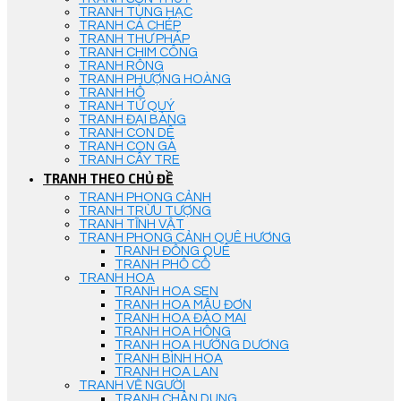
TRANH TÙNG HẠC
TRANH CÁ CHÉP
TRANH THƯ PHÁP
TRANH CHIM CÔNG
TRANH RỒNG
TRANH PHƯỢNG HOÀNG
TRANH HỔ
TRANH TỨ QUÝ
TRANH ĐẠI BÀNG
TRANH CON DÊ
TRANH CON GÀ
TRANH CÂY TRE
TRANH THEO CHỦ ĐỀ
TRANH PHONG CẢNH
TRANH TRỪU TƯỢNG
TRANH TĨNH VẬT
TRANH PHONG CẢNH QUÊ HƯƠNG
TRANH ĐỒNG QUÊ
TRANH PHỐ CỔ
TRANH HOA
TRANH HOA SEN
TRANH HOA MẪU ĐƠN
TRANH HOA ĐÀO MAI
TRANH HOA HỒNG
TRANH HOA HƯỚNG DƯƠNG
TRANH BÌNH HOA
TRANH HOA LAN
TRANH VẼ NGƯỜI
TRANH CHÂN DUNG