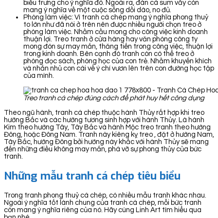
biểu trưng cho ý nghĩa đó. Ngoài ra, đàn cá sum vầy còn
mang ý nghĩa về một cuộc sống dồi dào, no đủ.
Phòng làm việc: Vì tranh cá chép mang ý nghĩa phong thuỷ
to lớn như đã nói ở trên nên được nhiều người chọn treo ở
phòng làm việc. Nhằm cầu mong cho công việc kinh doanh
thuận lợi. Treo tranh ở cửa hàng hay văn phòng công ty
mong đón sự may mắn, thăng tiến trong công việc, thuận lợi
trong kinh doanh. Bên cạnh đó tranh còn có thể treo ở
phòng đọc sách, phòng học của con trẻ. Nhằm khuyến khích
và nhắn nhủ con cái về ý chí vươn lên trên con đường học tập
của mình.
Treo tranh cá chép đúng cách để phát huy hết công dụng
Theo ngũ hành, tranh cá chép thuộc hành Thủy rất hợp khi treo
hướng Bắc và các hướng tương sinh hợp với hành Thủy. Là hành
Kim theo hướng Tây, Tây Bắc và hành Mộc treo tranh theo hướng
Đông, hoặc Đông Nam. Tranh này kiêng kỵ treo , đặt ở hướng Nam,
Tây Bắc, hướng Đông bởi hướng này khắc với hành Thủy sẽ mang
đến những điều không may mắn, phá vỡ sự phong thủy của bức
tranh.
Những mẫu tranh cá chép tiêu biểu
Trong tranh phong thuỷ cá chép, có nhiều mẫu tranh khác nhau.
Ngoài ý nghĩa tốt lành chung của tranh cá chép, mỗi bức tranh
còn mang ý nghĩa riêng của nó. Hãy cùng Linh Art tìm hiểu qua
bạn nhé.