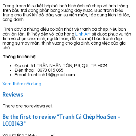
Trong tranh là sự kết hợp hài hoà hình ảnh cá chép và ánh trăng
trên bầu trời đang phản bóng xuống đáy nước. Bức tranh biểu
trưng cho thuỷ khí dồi dào, vạn sự viên mãn, tác dụng kích tài lộc,
công danh.
.
Trên đây là những điều cơ bản nhất về tranh cá chép. Nếu bạn
còn lăn tăn, thì hãy đến với cửa hàng
Linh Art
sẽ được phục vụ tận
tình và chọn cho mình, người thân, đối tác một bức tranh đẹp
mang sự may mắn, thịnh vượng cho gia đình, công việc của gia
chủ.
Thông tin liên hệ:
Địa chỉ: 51 TRẦN NHÂN TÔN, P.9, Q.5, TP. HCM
Điện thoại: 0973 015 055
Email: tranhlinh14@gmail.com
Xem thêm nội dung
Reviews
There are no reviews yet.
Be the first to review “Tranh Cá Chép Hoa Sen –
LCC0143”
Your rating
*