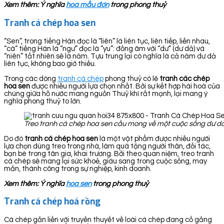
Xem thêm: Ý nghĩa
hoa mẫu đơn
trong phong thuỷ
Tranh cá chép hoa sen
“Sen”, trong tiếng Hán đọc là “liên” là liên tục, liên tiếp, liền nhau,
“cá” tiếng Hán là “ngư” đọc là “yu”: đồng âm với “dư” (dư dả) và
“niên” tất nhiên sẽ là năm. Tựu trung lại có nghĩa là cả năm dư dả
liên tục, không bao giờ thiếu.
Trong các dòng
tranh cá chép
phong thuỷ có lẽ
tranh các chép
hoa sen
được nhiều người lựa chọn nhất. Bởi sự kết hợp hài hoà của
chúng giữa hồ nước mang nguồn Thuỷ khí rất mạnh, lại mang ý
nghĩa phong thuỷ to lớn.
Treo tranh cá chép hoa sen cầu mong về một cuộc sống dư dả
Do đó
tranh cá chép hoa sen
là một vật phẩm được nhiều người
lựa chọn dùng treo trong nhà, làm quà tặng người thân, đối tác,
bạn bè trong tân gia, khai trương. Bởi theo quan niệm, treo tranh
cá chép sẽ mang lại sức khoẻ, giàu sang trong cuộc sống, may
mắn, thành công trong sự nghiệp, kinh doanh.
Xem thêm: Ý nghĩa
hoa sen
trong phong thuỷ
Tranh cá chép hoá rồng
Cá chép gắn liền với truyền thuyết về loài cá chép đang cố gắng