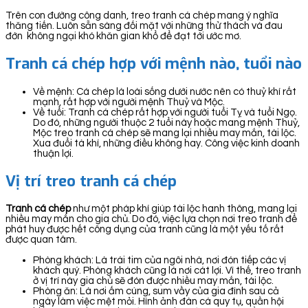
Trên con đường công danh, treo tranh cá chép mang ý nghĩa
thăng tiến. Luôn sẵn sàng đối mặt với những thử thách và đau
đớn không ngại khó khăn gian khổ để đạt tới ước mơ.
Tranh cá chép hợp với mệnh nào, tuổi nào
Về mệnh: Cá chép là loài sống dưới nước nên có thuỷ khí rất
mạnh, rất hợp với người mệnh Thuỷ và Mộc.
Về tuổi: Tranh cá chép rất hợp với người tuổi Tỵ và tuổi Ngọ.
Do đó, những người thuộc 2 tuổi này hoặc mang mệnh Thuỷ,
Mộc treo tranh cá chép sẽ mang lại nhiều may mắn, tài lộc.
Xua đuổi tà khí, những điều không hay. Công việc kinh doanh
thuận lợi.
Vị trí treo tranh cá chép
Tranh cá chép
như một pháp khí giúp tài lộc hanh thông, mang lại
nhiều may mắn cho gia chủ. Do đó, việc lựa chọn nơi treo tranh để
phát huy được hết công dụng của tranh cũng là một yếu tố rất
được quan tâm.
Phòng khách: Là trái tim của ngôi nhà, nơi đón tiếp các vị
khách quý. Phòng khách cũng là nơi cát lợi. Vì thế, treo tranh
ở vị trí này gia chủ sẽ đón được nhiều may mắn, tài lộc.
Phòng ăn: Là nơi ấm cúng, sum vầy của gia đình sau cả
ngày làm việc mệt mỏi. Hình ảnh đàn cá quy tụ, quần hội