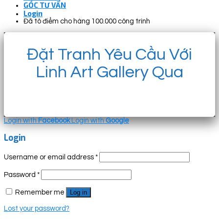
GÓC TƯ VẤN
Login
Đã tô điểm cho hàng 100.000 công trình
Đặt Tranh Yêu Cầu Với
Linh Art Gallery Qua
Login with
Facebook
Login with
Google
Login
Username or email address
*
Password
*
Remember me
Log in
Lost your password?