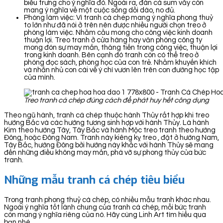
biểu trưng cho ý nghĩa đó. Ngoài ra, đàn cá sum vầy còn
mang ý nghĩa về một cuộc sống dồi dào, no đủ.
Phòng làm việc: Vì tranh cá chép mang ý nghĩa phong thuỷ
to lớn như đã nói ở trên nên được nhiều người chọn treo ở
phòng làm việc. Nhằm cầu mong cho công việc kinh doanh
thuận lợi. Treo tranh ở cửa hàng hay văn phòng công ty
mong đón sự may mắn, thăng tiến trong công việc, thuận lợi
trong kinh doanh. Bên cạnh đó tranh còn có thể treo ở
phòng đọc sách, phòng học của con trẻ. Nhằm khuyến khích
và nhắn nhủ con cái về ý chí vươn lên trên con đường học tập
của mình.
Treo tranh cá chép đúng cách để phát huy hết công dụng
Theo ngũ hành, tranh cá chép thuộc hành Thủy rất hợp khi treo
hướng Bắc và các hướng tương sinh hợp với hành Thủy. Là hành
Kim theo hướng Tây, Tây Bắc và hành Mộc treo tranh theo hướng
Đông, hoặc Đông Nam. Tranh này kiêng kỵ treo , đặt ở hướng Nam,
Tây Bắc, hướng Đông bởi hướng này khắc với hành Thủy sẽ mang
đến những điều không may mắn, phá vỡ sự phong thủy của bức
tranh.
Những mẫu tranh cá chép tiêu biểu
Trong tranh phong thuỷ cá chép, có nhiều mẫu tranh khác nhau.
Ngoài ý nghĩa tốt lành chung của tranh cá chép, mỗi bức tranh
còn mang ý nghĩa riêng của nó. Hãy cùng Linh Art tìm hiểu qua
bạn nhé.