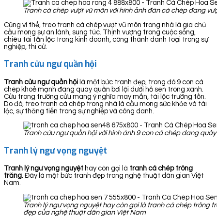
Tranh cá chép vượt vũ môn với hình ảnh đàn cá chép đang vượ
Cũng vì thế, treo tranh cá chép vượt vũ môn trong nhà là gia chủ
cầu mong sự an lành, sung túc. Thịnh vượng trong cuộc sống,
chiêu tài tấn lộc trong kinh doanh, công thành danh toại trong sự
nghiệp, thi cử.
Tranh cửu ngư quần hội
Tranh cửu ngư quần hội
là một bức tranh đẹp, trong đó 9 con cá
chép khoẻ mạnh đang quay quần bơi lội dưới hồ sen trong xanh.
Cửu trong trường cửu mang ý nghĩa may mắn, tài lộc trường tồn.
Do đó, treo tranh cá chép trong nhà là cầu mong sức khỏe và tài
lộc, sự thăng tiến trong sự nghiệp và công danh.
Tranh cửu ngư quần hội với hình ảnh 9 con cá chép đang quây 
Tranh lý ngư vọng nguyệt
Tranh lý ngư vọng nguyệt
hay còn gọi là
tranh cá chép trông
trăng
. Đây là một bức tranh đẹp trong nghệ thuật dân gian Việt
Nam.
Tranh lý ngư vọng nguyệt hay còn gọi là tranh cá chép trông t
đẹp của nghệ thuật dân gian Việt Nam