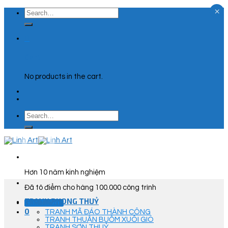
×
Skip
Search
to
for:
content
0
Cart
No products in the cart.
Search
for:
Hơn 10 năm kinh nghiệm
Đã tô điểm cho hàng 100.000 công trình
TRANH PHONG THUỶ
Góc Tư Vấn
0
TRANH MÃ ĐÁO THÀNH CÔNG
TRANH THUẬN BUỒM XUÔI GIÓ
TRANH SƠN THUỶ