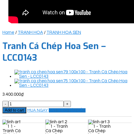
Home
/
TRANH HOA
/
TRANH HOA SEN
Tranh Cá Chép Hoa Sen –
LCC0143
3.400.000
₫
Tranh
Cá
Add to cart
MUA NGAY
ĐẶT THEO YÊU CẦU
Chép
Hoa
Sen
-
LCC0143