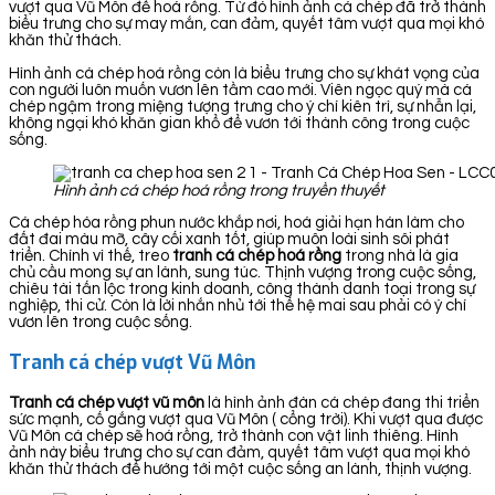
vượt qua Vũ Môn để hoá rồng. Từ đó hình ảnh cá chép đã trở thành
biểu trưng cho sự may mắn, can đảm, quyết tâm vượt qua mọi khó
khăn thử thách.
Hình ảnh cá chép hoá rồng còn là biểu trưng cho sự khát vọng của
con người luôn muốn vươn lên tầm cao mới. Viên ngọc quý mà cá
chép ngậm trong miệng tượng trưng cho ý chí kiên trì, sự nhẫn lại,
không ngại khó khăn gian khổ để vươn tới thành công trong cuộc
sống.
Hình ảnh cá chép hoá rồng trong truyền thuyết
Cá chép hóa rồng phun nước khắp nơi, hoá giải hạn hán làm cho
đất đai màu mỡ, cây cối xanh tốt, giúp muôn loài sinh sôi phát
triển. Chính vì thế, treo
tranh cá chép hoá rồng
trong nhà là gia
chủ cầu mong sự an lành, sung túc. Thịnh vượng trong cuộc sống,
chiêu tài tấn lộc trong kinh doanh, công thành danh toại trong sự
nghiệp, thi cử. Còn là lời nhắn nhủ tới thế hệ mai sau phải có ý chí
vươn lên trong cuộc sống.
Tranh cá chép vượt Vũ Môn
Tranh cá chép vượt vũ môn
là hình ảnh đàn cá chép đang thi triển
sức mạnh, cố gắng vượt qua Vũ Môn ( cổng trời). Khi vượt qua được
Vũ Môn cá chép sẽ hoá rồng, trở thành con vật linh thiêng. Hình
ảnh này biểu trưng cho sự can đảm, quyết tâm vượt qua mọi khó
khăn thử thách để hướng tới một cuộc sống an lành, thịnh vượng.