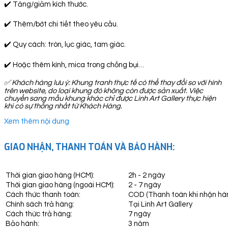
✔️ Tăng/giảm kích thước.
✔️ Thêm/bớt chi tiết theo yêu cầu.
✔️ Quy cách: tròn, lục giác, tam giác.
✔️ Hoặc thêm kính, mica trong chống bụi…
✅
Khách hàng lưu ý: Khung tranh thực tế có thể thay đổi so với hình
trên website, do loại khung đó không còn được sản xuất. Việc
chuyển sang mẫu khung khác chỉ được Linh Art Gallery thực hiện
khi có sự thống nhất từ Khách Hàng.
Xem thêm nội dung
GIAO NHẬN, THANH TOÁN VÀ BẢO HÀNH:
Thời gian giao hàng (HCM):
2h - 2 ngày
Thời gian giao hàng (ngoài HCM):
2 - 7 ngày
Cách thức thanh toán:
COD (Thanh toán khi nhận hà
Chính sách trả hàng:
Tại Linh Art Gallery
Cách thức trả hàng:
7 ngày
Bảo hành:
3 năm