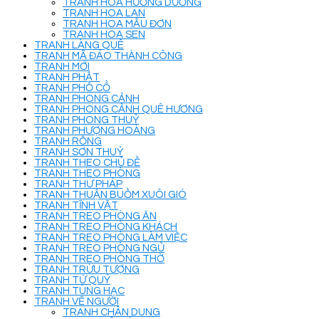
TRANH HOA HƯỚNG DƯƠNG
TRANH HOA LAN
TRANH HOA MẪU ĐƠN
TRANH HOA SEN
TRANH LÀNG QUÊ
TRANH MÃ ĐÁO THÀNH CÔNG
TRANH MỚI
TRANH PHẬT
TRANH PHỐ CỔ
TRANH PHONG CẢNH
TRANH PHONG CẢNH QUÊ HƯƠNG
TRANH PHONG THUỶ
TRANH PHƯỢNG HOÀNG
TRANH RỒNG
TRANH SƠN THUỶ
TRANH THEO CHỦ ĐỀ
TRANH THEO PHÒNG
TRANH THƯ PHÁP
TRANH THUẬN BUỒM XUÔI GIÓ
TRANH TĨNH VẬT
TRANH TREO PHÒNG ĂN
TRANH TREO PHÒNG KHÁCH
TRANH TREO PHÒNG LÀM VIỆC
TRANH TREO PHÒNG NGỦ
TRANH TREO PHÒNG THỜ
TRANH TRỪU TƯỢNG
TRANH TỨ QUÝ
TRANH TÙNG HẠC
TRANH VẼ NGƯỜI
TRANH CHÂN DUNG