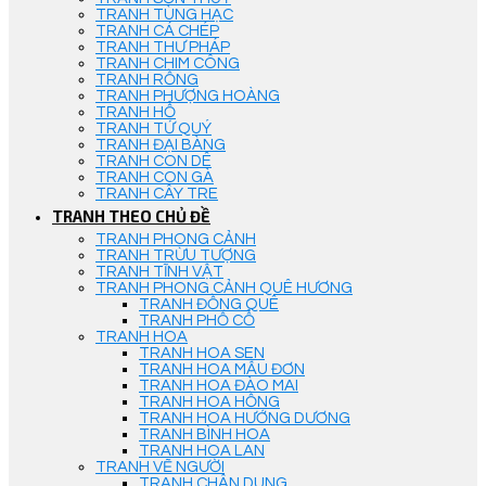
TRANH TÙNG HẠC
TRANH CÁ CHÉP
TRANH THƯ PHÁP
TRANH CHIM CÔNG
TRANH RỒNG
TRANH PHƯỢNG HOÀNG
TRANH HỔ
TRANH TỨ QUÝ
TRANH ĐẠI BÀNG
TRANH CON DÊ
TRANH CON GÀ
TRANH CÂY TRE
TRANH THEO CHỦ ĐỀ
TRANH PHONG CẢNH
TRANH TRỪU TƯỢNG
TRANH TĨNH VẬT
TRANH PHONG CẢNH QUÊ HƯƠNG
TRANH ĐỒNG QUÊ
TRANH PHỐ CỔ
TRANH HOA
TRANH HOA SEN
TRANH HOA MẪU ĐƠN
TRANH HOA ĐÀO MAI
TRANH HOA HỒNG
TRANH HOA HƯỚNG DƯƠNG
TRANH BÌNH HOA
TRANH HOA LAN
TRANH VẼ NGƯỜI
TRANH CHÂN DUNG