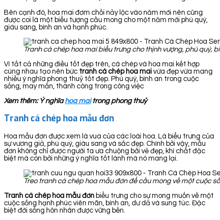
Bên cạnh đó, hoa mai đơm chồi nảy lộc vào năm mới nên cũng
được coi là một biểu tượng cầu mong cho một năm mới phú quý,
giàu sang, bình an và hạnh phúc.
Tranh cá chép hoa mai biểu trưng cho thịnh vượng, phú quý, bì
Vì tất cả những điều tốt đẹp trên, cá chép và hoa mai kết hợp
cùng nhau tạo nên bức
tranh cá chép hoa
mai
vừa đẹp vừa mang
nhiều ý nghĩa phong thuỷ tốt đẹp. Phú quý, bình an trong cuộc
sống, may mắn, thành công trong công việc
Xem thêm: Ý nghĩa
hoa mai
trong phong thuỷ
Tranh cá chép hoa mẫu đơn
Hoa mẫu đơn được xem là vua của các loài hoa. Là biểu trưng của
sự vương giả, phú quý, giàu sang và sắc đẹp. Chính bởi vậy, mẫu
đơn không chỉ được người ta ưa chuộng bởi vẻ đẹp, khí chất đặc
biệt mà còn bởi những ý nghĩa tốt lành mà nó mang lại.
Treo tranh cá chép hoa mẫu đơn để cầu mong về một cuộc sốn
Tranh cá chép hoa mẫu đơn
biểu trưng cho sự mong muốn về một
cuộc sống hạnh phúc viên mãn, bình an, dư dả và sung túc. Đặc
biệt đời sống hôn nhân được vững bền.