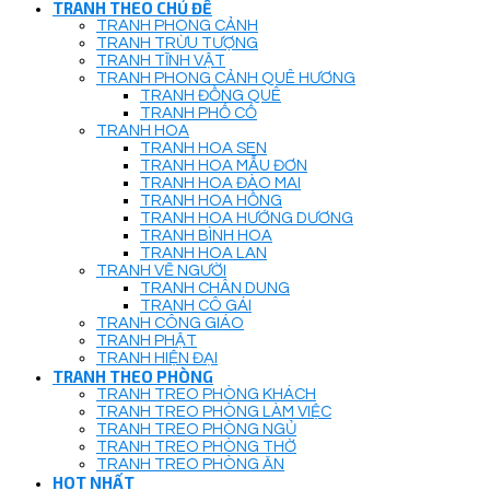
TRANH THEO CHỦ ĐỀ
TRANH PHONG CẢNH
TRANH TRỪU TƯỢNG
TRANH TĨNH VẬT
TRANH PHONG CẢNH QUÊ HƯƠNG
TRANH ĐỒNG QUÊ
TRANH PHỐ CỔ
TRANH HOA
TRANH HOA SEN
TRANH HOA MẪU ĐƠN
TRANH HOA ĐÀO MAI
TRANH HOA HỒNG
TRANH HOA HƯỚNG DƯƠNG
TRANH BÌNH HOA
TRANH HOA LAN
TRANH VẼ NGƯỜI
TRANH CHÂN DUNG
TRANH CÔ GÁI
TRANH CÔNG GIÁO
TRANH PHẬT
TRANH HIỆN ĐẠI
TRANH THEO PHÒNG
TRANH TREO PHÒNG KHÁCH
TRANH TREO PHÒNG LÀM VIỆC
TRANH TREO PHÒNG NGỦ
TRANH TREO PHÒNG THỜ
TRANH TREO PHÒNG ĂN
HOT NHẤT