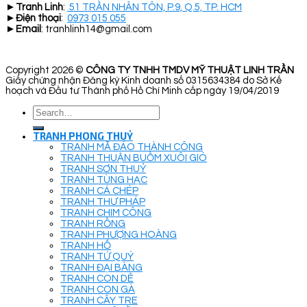
►
Tranh Linh
:
51 TRẦN NHÂN TÔN, P.9, Q.5, TP. HCM
►
Điện thoại
:
0973 015 055
►
Email
: tranhlinh14@gmail.com
Copyright 2026 ©
CÔNG TY TNHH TMDV MỸ THUẬT LINH TRẦN
Giấy chứng nhận Đăng ký Kinh doanh số 0315634384 do Sở Kế
hoạch và Đầu tư Thành phố Hồ Chí Minh cấp ngày 19/04/2019
Search
for:
TRANH PHONG THUỶ
TRANH MÃ ĐÁO THÀNH CÔNG
TRANH THUẬN BUỒM XUÔI GIÓ
TRANH SƠN THUỶ
TRANH TÙNG HẠC
TRANH CÁ CHÉP
TRANH THƯ PHÁP
TRANH CHIM CÔNG
TRANH RỒNG
TRANH PHƯỢNG HOÀNG
TRANH HỔ
TRANH TỨ QUÝ
TRANH ĐẠI BÀNG
TRANH CON DÊ
TRANH CON GÀ
TRANH CÂY TRE