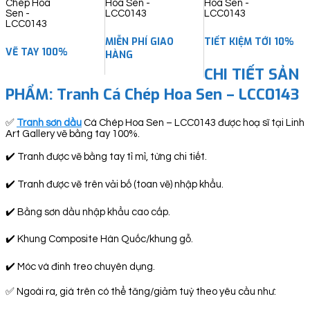
quantity
MIỄN PHÍ GIAO
TIẾT KIỆM TỚI 10%
VẼ TAY 100%
HÀNG
CHI TIẾT SẢN
PHẨM: Tranh Cá Chép Hoa Sen – LCC0143
✅
Tranh sơn dầu
Cá Chép Hoa Sen – LCC0143 được hoạ sĩ tại Linh
Art Gallery vẽ bằng tay 100%.
✔️ Tranh được vẽ bằng tay tỉ mỉ, từng chi tiết.
✔️ Tranh được vẽ trên vải bố (toan vẽ) nhập khẩu.
✔️ Bằng sơn dầu nhập khẩu cao cấp.
✔️ Khung Composite Hàn Quốc/khung gỗ.
✔️ Móc và đinh treo chuyên dụng.
✅ Ngoài ra, giá trên có thể tăng/giảm tuỳ theo yêu cầu như: