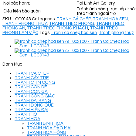
Nơi bảo hành:
Tại Linh Art Gallery
Tránh ánh nắng trực tiếp, khô
Điều kiện bảo quản:
treo tranh ngoài trời
SKU:
LCC0143
Categories:
TRANH CÁ CHÉP
,
TRANH HOA SEN
,
TRANH PHONG THUỶ
,
TRANH THEO PHÒNG
,
TRANH TREO
PHÒNG ĂN
,
TRANH TREO PHÒNG KHÁCH
,
TRANH TREO
PHÒNG LÀM VIỆC
Tags:
Tranh cá chép hoa sen
,
Tranh phong thuỷ
Danh Mục
TRANH CÁ CHÉP
TRANH CÂY TRE
TRANH CHIM CÔNG
TRANH CON DÊ
TRANH CON GÀ
TRANH CÔNG GIÁO
TRANH ĐẠI BÀNG
TRANH ĐỒNG QUÊ
TRANH HIỆN ĐẠI
TRANH HỔ
TRANH HOA
TRANH BÌNH HOA
TRANH HOA ĐÀO MAI
TRANH HOA HỒNG