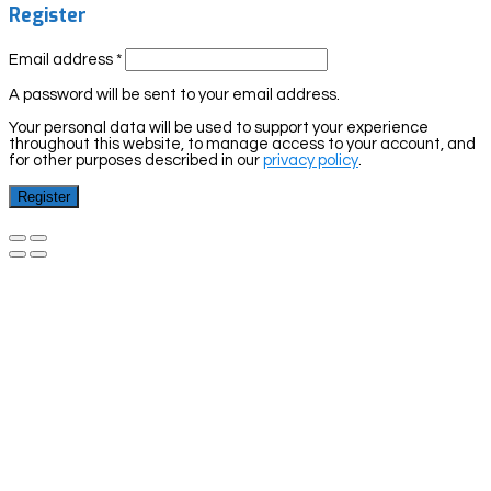
Register
Email address
*
A password will be sent to your email address.
Your personal data will be used to support your experience
throughout this website, to manage access to your account, and
for other purposes described in our
privacy policy
.
Register