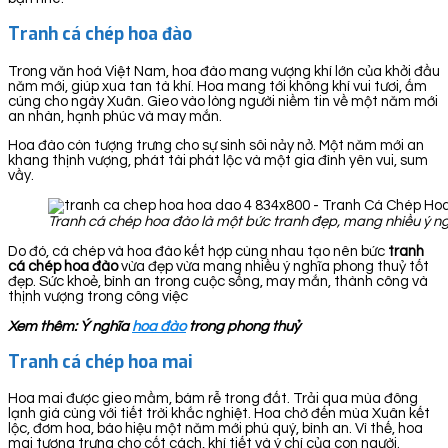
Tranh cá chép hoa đào
Trong văn hoá Việt Nam, hoa đào mang vượng khí lớn của khởi đầu
năm mới, giúp xua tan tà khí. Hoa mang tới không khí vui tươi, ấm
cúng cho ngày Xuân. Gieo vào lòng người niềm tin về một năm mới
an nhàn, hạnh phúc và may mắn.
Hoa đào còn tượng trưng cho sự sinh sôi nảy nở. Một năm mới an
khang thịnh vượng, phát tài phát lộc và một gia đình yên vui, sum
vầy.
Tranh cá chép hoa đào là một bức tranh đẹp, mang nhiều ý ng
Do đó, cá chép và hoa đào kết hợp cùng nhau tạo nên bức
tranh
cá chép hoa đào
vừa đẹp vừa mang nhiều ý nghĩa phong thuỷ tốt
đẹp. Sức khoẻ, bình an trong cuộc sống, may mắn, thành công và
thịnh vượng trong công việc
Xem thêm: Ý nghĩa
hoa đào
trong phong thuỷ
Tranh cá chép hoa mai
Hoa mai được gieo mầm, bám rễ trong đất. Trải qua mùa đông
lạnh giá cùng với tiết trời khắc nghiệt. Hoa chờ đến mùa Xuân kết
lộc, đơm hoa, báo hiệu một năm mới phú quý, bình an. Vì thế, hoa
mai tượng trưng cho cốt cách, khí tiết và ý chí của con người.