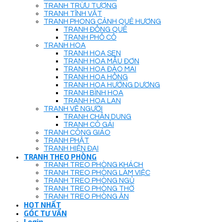
TRANH TRỪU TƯỢNG
TRANH TĨNH VẬT
TRANH PHONG CẢNH QUÊ HƯƠNG
TRANH ĐỒNG QUÊ
TRANH PHỐ CỔ
TRANH HOA
TRANH HOA SEN
TRANH HOA MẪU ĐƠN
TRANH HOA ĐÀO MAI
TRANH HOA HỒNG
TRANH HOA HƯỚNG DƯƠNG
TRANH BÌNH HOA
TRANH HOA LAN
TRANH VẼ NGƯỜI
TRANH CHÂN DUNG
TRANH CÔ GÁI
TRANH CÔNG GIÁO
TRANH PHẬT
TRANH HIỆN ĐẠI
TRANH THEO PHÒNG
TRANH TREO PHÒNG KHÁCH
TRANH TREO PHÒNG LÀM VIỆC
TRANH TREO PHÒNG NGỦ
TRANH TREO PHÒNG THỜ
TRANH TREO PHÒNG ĂN
HOT NHẤT
GÓC TƯ VẤN
Login