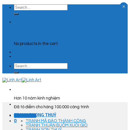
×
Skip
Search
to
for:
content
0
Cart
No products in the cart.
Search
for:
Hơn 10 năm kinh nghiệm
Đã tô điểm cho hàng 100.000 công trình
TRANH PHONG THUỶ
Góc Tư Vấn
0
TRANH MÃ ĐÁO THÀNH CÔNG
TRANH THUẬN BUỒM XUÔI GIÓ
TRANH SƠN THUỶ