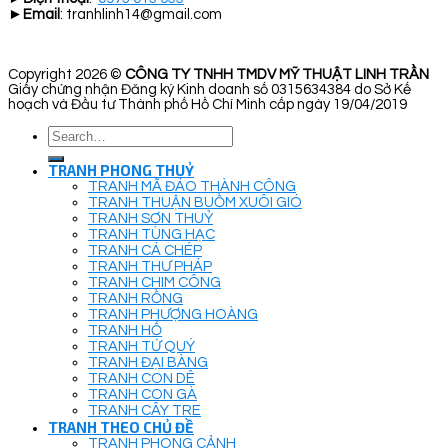
►
Email
: tranhlinh14@gmail.com
Copyright 2026 ©
CÔNG TY TNHH TMDV MỸ THUẬT LINH TRẦN
Giấy chứng nhận Đăng ký Kinh doanh số 0315634384 do Sở Kế
hoạch và Đầu tư Thành phố Hồ Chí Minh cấp ngày 19/04/2019
Search
for:
TRANH PHONG THUỶ
TRANH MÃ ĐÁO THÀNH CÔNG
TRANH THUẬN BUỒM XUÔI GIÓ
TRANH SƠN THUỶ
TRANH TÙNG HẠC
TRANH CÁ CHÉP
TRANH THƯ PHÁP
TRANH CHIM CÔNG
TRANH RỒNG
TRANH PHƯỢNG HOÀNG
TRANH HỔ
TRANH TỨ QUÝ
TRANH ĐẠI BÀNG
TRANH CON DÊ
TRANH CON GÀ
TRANH CÂY TRE
TRANH THEO CHỦ ĐỀ
TRANH PHONG CẢNH