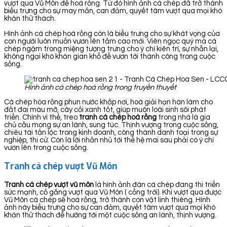
vượt qua Vũ Môn để hoá rồng. Từ đó hình ảnh cá chép đã trở thành
biểu trưng cho sự may mắn, can đảm, quyết tâm vượt qua mọi khó
khăn thử thách.
Hình ảnh cá chép hoá rồng còn là biểu trưng cho sự khát vọng của
con người luôn muốn vươn lên tầm cao mới. Viên ngọc quý mà cá
chép ngậm trong miệng tượng trưng cho ý chí kiên trì, sự nhẫn lại,
không ngại khó khăn gian khổ để vươn tới thành công trong cuộc
sống.
Hình ảnh cá chép hoá rồng trong truyền thuyết
Cá chép hóa rồng phun nước khắp nơi, hoá giải hạn hán làm cho
đất đai màu mỡ, cây cối xanh tốt, giúp muôn loài sinh sôi phát
triển. Chính vì thế, treo
tranh cá chép hoá rồng
trong nhà là gia
chủ cầu mong sự an lành, sung túc. Thịnh vượng trong cuộc sống,
chiêu tài tấn lộc trong kinh doanh, công thành danh toại trong sự
nghiệp, thi cử. Còn là lời nhắn nhủ tới thế hệ mai sau phải có ý chí
vươn lên trong cuộc sống.
Tranh cá chép vượt Vũ Môn
Tranh cá chép vượt vũ môn
là hình ảnh đàn cá chép đang thi triển
sức mạnh, cố gắng vượt qua Vũ Môn ( cổng trời). Khi vượt qua được
Vũ Môn cá chép sẽ hoá rồng, trở thành con vật linh thiêng. Hình
ảnh này biểu trưng cho sự can đảm, quyết tâm vượt qua mọi khó
khăn thử thách để hướng tới một cuộc sống an lành, thịnh vượng.