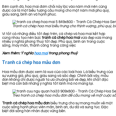
Bên cạnh đó, hoa mai đơm chồi nảy lộc vào năm mới nên cũng
được coi là một biểu tượng cầu mong cho một năm mới phú quý,
giàu sang, bình an và hạnh phúc.
Tranh cá chép hoa mai biểu trưng cho thịnh vượng, phú quý, bì
Vì tất cả những điều tốt đẹp trên, cá chép và hoa mai kết hợp
cùng nhau tạo nên bức
tranh cá chép hoa
mai
vừa đẹp vừa mang
nhiều ý nghĩa phong thuỷ tốt đẹp. Phú quý, bình an trong cuộc
sống, may mắn, thành công trong công việc
Xem thêm: Ý nghĩa
hoa mai
trong phong thuỷ
Tranh cá chép hoa mẫu đơn
Hoa mẫu đơn được xem là vua của các loài hoa. Là biểu trưng của
sự vương giả, phú quý, giàu sang và sắc đẹp. Chính bởi vậy, mẫu
đơn không chỉ được người ta ưa chuộng bởi vẻ đẹp, khí chất đặc
biệt mà còn bởi những ý nghĩa tốt lành mà nó mang lại.
Treo tranh cá chép hoa mẫu đơn để cầu mong về một cuộc sốn
Tranh cá chép hoa mẫu đơn
biểu trưng cho sự mong muốn về một
cuộc sống hạnh phúc viên mãn, bình an, dư dả và sung túc. Đặc
biệt đời sống hôn nhân được vững bền.