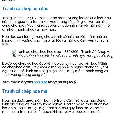
Tranh cá chép hoa đào
Trong văn hoá Việt Nam, hoa đào mang vượng khí lớn của khởi đầu
năm mới, giúp xua tan tà khí. Hoa mang tới không khí vui tươi, ấm
cúng cho ngày Xuân. Gieo vào lòng người niềm tin về một năm mới
an nhàn, hạnh phúc và may mắn.
Hoa đào còn tượng trưng cho sự sinh sôi nảy nở. Một năm mới an
khang thịnh vượng, phát tài phát lộc và một gia đình yên vui, sum
vầy.
Tranh cá chép hoa đào là một bức tranh đẹp, mang nhiều ý ng
Do đó, cá chép và hoa đào kết hợp cùng nhau tạo nên bức
tranh
cá chép hoa đào
vừa đẹp vừa mang nhiều ý nghĩa phong thuỷ tốt
đẹp. Sức khoẻ, bình an trong cuộc sống, may mắn, thành công và
thịnh vượng trong công việc
Xem thêm: Ý nghĩa
hoa đào
trong phong thuỷ
Tranh cá chép hoa mai
Hoa mai được gieo mầm, bám rễ trong đất. Trải qua mùa đông
lạnh giá cùng với tiết trời khắc nghiệt. Hoa chờ đến mùa Xuân kết
lộc, đơm hoa, báo hiệu một năm mới phú quý, bình an. Vì thế, hoa
mai tượng trưng cho cốt cách, khí tiết và ý chí của con người.