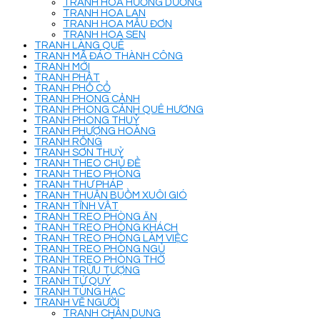
TRANH HOA HƯỚNG DƯƠNG
TRANH HOA LAN
TRANH HOA MẪU ĐƠN
TRANH HOA SEN
TRANH LÀNG QUÊ
TRANH MÃ ĐÁO THÀNH CÔNG
TRANH MỚI
TRANH PHẬT
TRANH PHỐ CỔ
TRANH PHONG CẢNH
TRANH PHONG CẢNH QUÊ HƯƠNG
TRANH PHONG THUỶ
TRANH PHƯỢNG HOÀNG
TRANH RỒNG
TRANH SƠN THUỶ
TRANH THEO CHỦ ĐỀ
TRANH THEO PHÒNG
TRANH THƯ PHÁP
TRANH THUẬN BUỒM XUÔI GIÓ
TRANH TĨNH VẬT
TRANH TREO PHÒNG ĂN
TRANH TREO PHÒNG KHÁCH
TRANH TREO PHÒNG LÀM VIỆC
TRANH TREO PHÒNG NGỦ
TRANH TREO PHÒNG THỜ
TRANH TRỪU TƯỢNG
TRANH TỨ QUÝ
TRANH TÙNG HẠC
TRANH VẼ NGƯỜI
TRANH CHÂN DUNG