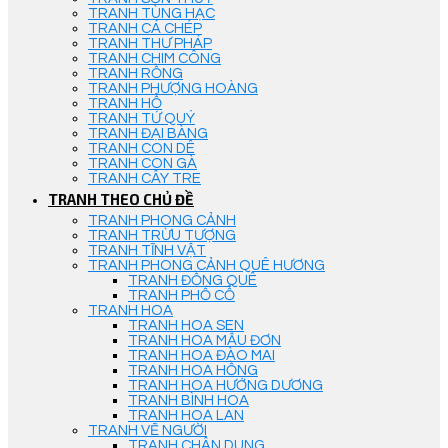
TRANH TÙNG HẠC
TRANH CÁ CHÉP
TRANH THƯ PHÁP
TRANH CHIM CÔNG
TRANH RỒNG
TRANH PHƯỢNG HOÀNG
TRANH HỔ
TRANH TỨ QUÝ
TRANH ĐẠI BÀNG
TRANH CON DÊ
TRANH CON GÀ
TRANH CÂY TRE
TRANH THEO CHỦ ĐỀ
TRANH PHONG CẢNH
TRANH TRỪU TƯỢNG
TRANH TĨNH VẬT
TRANH PHONG CẢNH QUÊ HƯƠNG
TRANH ĐỒNG QUÊ
TRANH PHỐ CỔ
TRANH HOA
TRANH HOA SEN
TRANH HOA MẪU ĐƠN
TRANH HOA ĐÀO MAI
TRANH HOA HỒNG
TRANH HOA HƯỚNG DƯƠNG
TRANH BÌNH HOA
TRANH HOA LAN
TRANH VẼ NGƯỜI
TRANH CHÂN DUNG