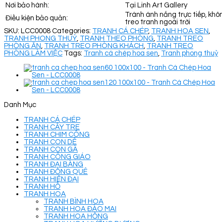
Nơi bảo hành:
Tại Linh Art Gallery
Tránh ánh nắng trực tiếp, khô
Điều kiện bảo quản:
treo tranh ngoài trời
SKU:
LCC0008
Categories:
TRANH CÁ CHÉP
,
TRANH HOA SEN
,
TRANH PHONG THUỶ
,
TRANH THEO PHÒNG
,
TRANH TREO
PHÒNG ĂN
,
TRANH TREO PHÒNG KHÁCH
,
TRANH TREO
PHÒNG LÀM VIỆC
Tags:
Tranh cá chép hoa sen
,
Tranh phong thuỷ
Danh Mục
TRANH CÁ CHÉP
TRANH CÂY TRE
TRANH CHIM CÔNG
TRANH CON DÊ
TRANH CON GÀ
TRANH CÔNG GIÁO
TRANH ĐẠI BÀNG
TRANH ĐỒNG QUÊ
TRANH HIỆN ĐẠI
TRANH HỔ
TRANH HOA
TRANH BÌNH HOA
TRANH HOA ĐÀO MAI
TRANH HOA HỒNG