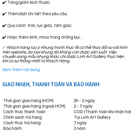
✔️ Tăng/giảm kích thước.
✔️ Thêm/bớt chi tiết theo yêu cầu.
✔️ Quy cách: tròn, lục giác, tam giác.
✔️ Hoặc thêm kính, mica trong chống bụi…
✅
Khách hàng lưu ý: Khung tranh thực tế có thể thay đổi so với hình
trên website, do loại khung đó không còn được sản xuất. Việc
chuyển sang mẫu khung khác chỉ được Linh Art Gallery thực hiện
khi có sự thống nhất từ Khách Hàng.
Xem thêm nội dung
GIAO NHẬN, THANH TOÁN VÀ BẢO HÀNH:
Thời gian giao hàng (HCM):
2h - 2 ngày
Thời gian giao hàng (ngoài HCM):
2 - 7 ngày
Cách thức thanh toán:
COD (Thanh toán khi nhận hà
Chính sách trả hàng:
Tại Linh Art Gallery
Cách thức trả hàng:
7 ngày
Bảo hành:
3 năm