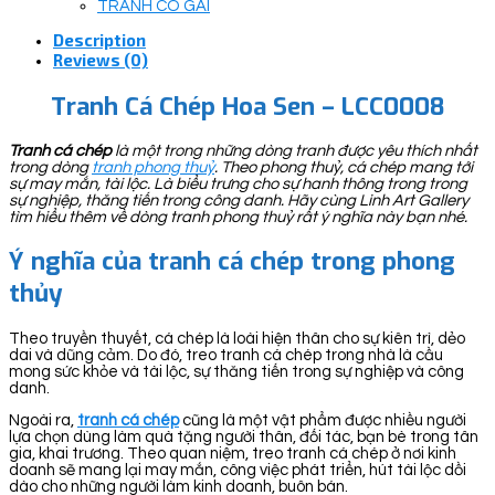
TRANH CÔ GÁI
Description
Reviews (0)
Tranh Cá Chép Hoa Sen – LCC0008
Tranh cá chép
là một trong những dòng tranh được yêu thích nhất
trong dòng
tranh phong thuỷ
. Theo phong thuỷ, cá chép mang tới
sự may mắn, tài lộc. Là biểu trưng cho sự hanh thông trong trong
sự nghiệp, thăng tiến trong công danh. Hãy cùng Linh Art Gallery
tìm hiểu thêm về dòng tranh phong thuỷ rất ý nghĩa này bạn nhé.
Ý nghĩa của tranh cá chép trong phong
thủy
Theo truyền thuyết, cá chép là loài hiện thân cho sự kiên trì, dẻo
dai và dũng cảm. Do đó, treo tranh cá chép trong nhà là cầu
mong sức khỏe và tài lộc, sự thăng tiến trong sự nghiệp và công
danh.
Ngoài ra,
tranh cá chép
cũng là một vật phẩm được nhiều người
lựa chọn dùng làm quà tặng người thân, đối tác, bạn bè trong tân
gia, khai trương. Theo quan niệm, treo tranh cá chép ở nơi kinh
doanh sẽ mang lại may mắn, công việc phát triển, hút tài lộc dồi
dào cho những người làm kinh doanh, buôn bán.