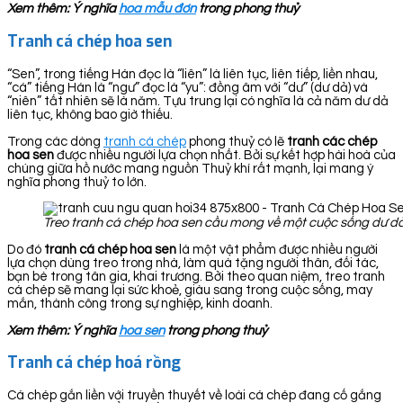
Xem thêm: Ý nghĩa
hoa mẫu đơn
trong phong thuỷ
Tranh cá chép hoa sen
“Sen”, trong tiếng Hán đọc là “liên” là liên tục, liên tiếp, liền nhau,
“cá” tiếng Hán là “ngư” đọc là “yu”: đồng âm với “dư” (dư dả) và
“niên” tất nhiên sẽ là năm. Tựu trung lại có nghĩa là cả năm dư dả
liên tục, không bao giờ thiếu.
Trong các dòng
tranh cá chép
phong thuỷ có lẽ
tranh các chép
hoa sen
được nhiều người lựa chọn nhất. Bởi sự kết hợp hài hoà của
chúng giữa hồ nước mang nguồn Thuỷ khí rất mạnh, lại mang ý
nghĩa phong thuỷ to lớn.
Treo tranh cá chép hoa sen cầu mong về một cuộc sống dư dả
Do đó
tranh cá chép hoa sen
là một vật phẩm được nhiều người
lựa chọn dùng treo trong nhà, làm quà tặng người thân, đối tác,
bạn bè trong tân gia, khai trương. Bởi theo quan niệm, treo tranh
cá chép sẽ mang lại sức khoẻ, giàu sang trong cuộc sống, may
mắn, thành công trong sự nghiệp, kinh doanh.
Xem thêm: Ý nghĩa
hoa sen
trong phong thuỷ
Tranh cá chép hoá rồng
Cá chép gắn liền với truyền thuyết về loài cá chép đang cố gắng