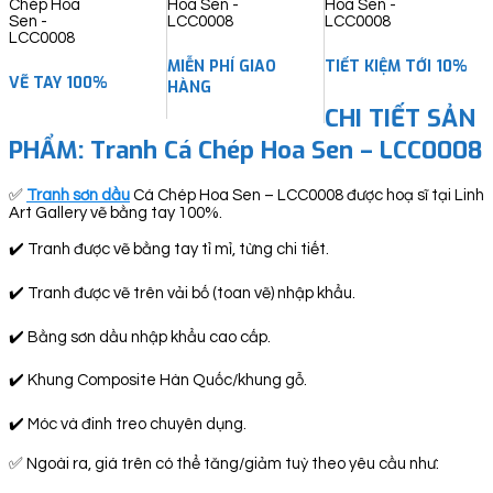
quantity
MIỄN PHÍ GIAO
TIẾT KIỆM TỚI 10%
VẼ TAY 100%
HÀNG
CHI TIẾT SẢN
PHẨM: Tranh Cá Chép Hoa Sen – LCC0008
✅
Tranh sơn dầu
Cá Chép Hoa Sen – LCC0008 được hoạ sĩ tại Linh
Art Gallery vẽ bằng tay 100%.
✔️ Tranh được vẽ bằng tay tỉ mỉ, từng chi tiết.
✔️ Tranh được vẽ trên vải bố (toan vẽ) nhập khẩu.
✔️ Bằng sơn dầu nhập khẩu cao cấp.
✔️ Khung Composite Hàn Quốc/khung gỗ.
✔️ Móc và đinh treo chuyên dụng.
✅ Ngoài ra, giá trên có thể tăng/giảm tuỳ theo yêu cầu như: