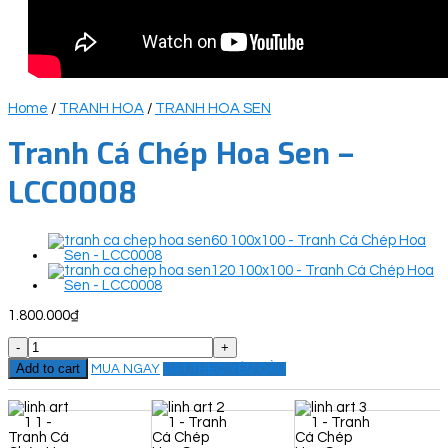
Home
/
TRANH HOA
/
TRANH HOA SEN
Tranh Cá Chép Hoa Sen –
LCC0008
1.800.000
₫
Tranh
Cá
Add to cart
MUA NGAY
ĐẶT THEO YÊU CẦU
Chép
Hoa
Sen
-
LCC0008