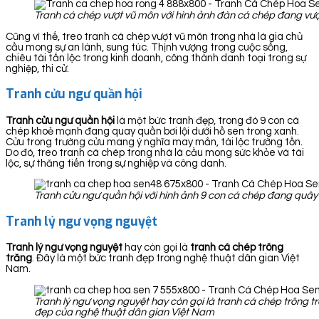
Tranh cá chép vượt vũ môn với hình ảnh đàn cá chép đang vượ
Cũng vì thế, treo tranh cá chép vượt vũ môn trong nhà là gia chủ
cầu mong sự an lành, sung túc. Thịnh vượng trong cuộc sống,
chiêu tài tấn lộc trong kinh doanh, công thành danh toại trong sự
nghiệp, thi cử.
Tranh cửu ngư quần hội
Tranh cửu ngư quần hội
là một bức tranh đẹp, trong đó 9 con cá
chép khoẻ mạnh đang quay quần bơi lội dưới hồ sen trong xanh.
Cửu trong trường cửu mang ý nghĩa may mắn, tài lộc trường tồn.
Do đó, treo tranh cá chép trong nhà là cầu mong sức khỏe và tài
lộc, sự thăng tiến trong sự nghiệp và công danh.
Tranh cửu ngư quần hội với hình ảnh 9 con cá chép đang quây 
Tranh lý ngư vọng nguyệt
Tranh lý ngư vọng nguyệt
hay còn gọi là
tranh cá chép trông
trăng
. Đây là một bức tranh đẹp trong nghệ thuật dân gian Việt
Nam.
Tranh lý ngư vọng nguyệt hay còn gọi là tranh cá chép trông t
đẹp của nghệ thuật dân gian Việt Nam