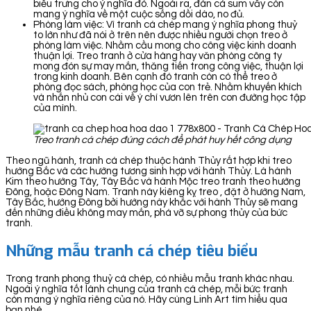
biểu trưng cho ý nghĩa đó. Ngoài ra, đàn cá sum vầy còn
mang ý nghĩa về một cuộc sống dồi dào, no đủ.
Phòng làm việc: Vì tranh cá chép mang ý nghĩa phong thuỷ
to lớn như đã nói ở trên nên được nhiều người chọn treo ở
phòng làm việc. Nhằm cầu mong cho công việc kinh doanh
thuận lợi. Treo tranh ở cửa hàng hay văn phòng công ty
mong đón sự may mắn, thăng tiến trong công việc, thuận lợi
trong kinh doanh. Bên cạnh đó tranh còn có thể treo ở
phòng đọc sách, phòng học của con trẻ. Nhằm khuyến khích
và nhắn nhủ con cái về ý chí vươn lên trên con đường học tập
của mình.
Treo tranh cá chép đúng cách để phát huy hết công dụng
Theo ngũ hành, tranh cá chép thuộc hành Thủy rất hợp khi treo
hướng Bắc và các hướng tương sinh hợp với hành Thủy. Là hành
Kim theo hướng Tây, Tây Bắc và hành Mộc treo tranh theo hướng
Đông, hoặc Đông Nam. Tranh này kiêng kỵ treo , đặt ở hướng Nam,
Tây Bắc, hướng Đông bởi hướng này khắc với hành Thủy sẽ mang
đến những điều không may mắn, phá vỡ sự phong thủy của bức
tranh.
Những mẫu tranh cá chép tiêu biểu
Trong tranh phong thuỷ cá chép, có nhiều mẫu tranh khác nhau.
Ngoài ý nghĩa tốt lành chung của tranh cá chép, mỗi bức tranh
còn mang ý nghĩa riêng của nó. Hãy cùng Linh Art tìm hiểu qua
bạn nhé.