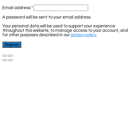
Email address
*
A password will be sent to your email address.
Your personal data will be used to support your experience
throughout this website, to manage access to your account, and
for other purposes described in our
privacy policy
.
Register