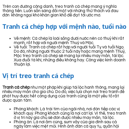
Trên con đường công danh, treo tranh cá chép mang ý nghĩa
thăng tiến. Luôn sẵn sàng đối mặt với những thử thách và đau
đớn không ngại khó khăn gian khổ để đạt tới ước mơ.
Tranh cá chép hợp với mệnh nào, tuổi nào
Về mệnh: Cá chép là loài sống dưới nước nên có thuỷ khí rất
mạnh, rất hợp với người mệnh Thuỷ và Mộc.
Về tuổi: Tranh cá chép rất hợp với người tuổi Tỵ và tuổi Ngọ.
Do đó, những người thuộc 2 tuổi này hoặc mang mệnh Thuỷ,
Mộc treo tranh cá chép sẽ mang lại nhiều may mắn, tài lộc.
Xua đuổi tà khí, những điều không hay. Công việc kinh doanh
thuận lợi.
Vị trí treo tranh cá chép
Tranh cá chép
như một pháp khí giúp tài lộc hanh thông, mang lại
nhiều may mắn cho gia chủ. Do đó, việc lựa chọn nơi treo tranh để
phát huy được hết công dụng của tranh cũng là một yếu tố rất
được quan tâm.
Phòng khách: Là trái tim của ngôi nhà, nơi đón tiếp các vị
khách quý. Phòng khách cũng là nơi cát lợi. Vì thế, treo tranh
ở vị trí này gia chủ sẽ đón được nhiều may mắn, tài lộc.
Phòng ăn: Là nơi ấm cúng, sum vầy của gia đình sau cả
ngày làm việc mệt mỏi. Hình ảnh đàn cá quy tụ, quần hội