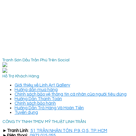
Tranh Sơn Dầu Trần Phú Trên Social
Hỗ Trợ Khách Hàng
Giới thiệu về Linh Art Gallery
Hướng dẫn mua hàng
Chính sách bảo vệ thông tin cá nhân của người tiêu dùng
Hướng Dẫn Thanh Toán
Chính sách bảo hành
Hướng Dẫn Trả Hàng Và Hoàn Tiền
Tuyển dụng
CÔNG TY TNHH TMDV MỸ THUẬT LINH TRẦN
►
Tranh Linh
:
51 TRẦN NHÂN TÔN, P.9, Q.5, TP. HCM
►
Điện thoại
:
0973 015 055