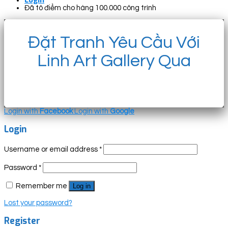
Đã tô điểm cho hàng 100.000 công trình
Đặt Tranh Yêu Cầu Với
Linh Art Gallery Qua
Login with
Facebook
Login with
Google
Login
Username or email address
*
Password
*
Remember me
Log in
Lost your password?
Register