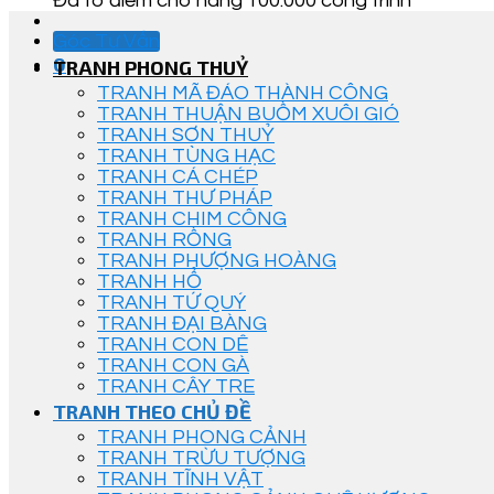
Đã tô điểm cho hàng 100.000 công trình
Góc Tư Vấn
0
TRANH PHONG THUỶ
TRANH MÃ ĐÁO THÀNH CÔNG
TRANH THUẬN BUỒM XUÔI GIÓ
TRANH SƠN THUỶ
TRANH TÙNG HẠC
TRANH CÁ CHÉP
TRANH THƯ PHÁP
TRANH CHIM CÔNG
TRANH RỒNG
TRANH PHƯỢNG HOÀNG
TRANH HỔ
TRANH TỨ QUÝ
TRANH ĐẠI BÀNG
TRANH CON DÊ
TRANH CON GÀ
TRANH CÂY TRE
TRANH THEO CHỦ ĐỀ
TRANH PHONG CẢNH
TRANH TRỪU TƯỢNG
TRANH TĨNH VẬT