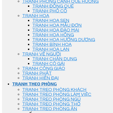
TRANH PHONG CẢNH QUÊ HƯƠNG
TRANH ĐỒNG QUÊ
TRANH PHỐ CỔ
TRANH HOA
TRANH HOA SEN
TRANH HOA MẪU ĐƠN
TRANH HOA ĐÀO MAI
TRANH HOA HỒNG
TRANH HOA HƯỚNG DƯƠNG
TRANH BÌNH HOA
TRANH HOA LAN
TRANH VẼ NGƯỜI
TRANH CHÂN DUNG
TRANH CÔ GÁI
TRANH CÔNG GIÁO
TRANH PHẬT
TRANH HIỆN ĐẠI
TRANH THEO PHÒNG
TRANH TREO PHÒNG KHÁCH
TRANH TREO PHÒNG LÀM VIỆC
TRANH TREO PHÒNG NGỦ
TRANH TREO PHÒNG THỜ
TRANH TREO PHÒNG ĂN