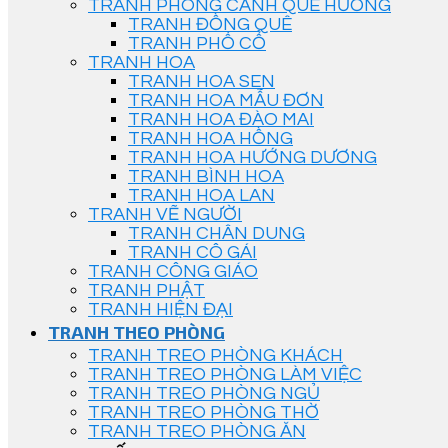
TRANH PHONG CẢNH QUÊ HƯƠNG
TRANH ĐỒNG QUÊ
TRANH PHỐ CỔ
TRANH HOA
TRANH HOA SEN
TRANH HOA MẪU ĐƠN
TRANH HOA ĐÀO MAI
TRANH HOA HỒNG
TRANH HOA HƯỚNG DƯƠNG
TRANH BÌNH HOA
TRANH HOA LAN
TRANH VẼ NGƯỜI
TRANH CHÂN DUNG
TRANH CÔ GÁI
TRANH CÔNG GIÁO
TRANH PHẬT
TRANH HIỆN ĐẠI
TRANH THEO PHÒNG
TRANH TREO PHÒNG KHÁCH
TRANH TREO PHÒNG LÀM VIỆC
TRANH TREO PHÒNG NGỦ
TRANH TREO PHÒNG THỜ
TRANH TREO PHÒNG ĂN