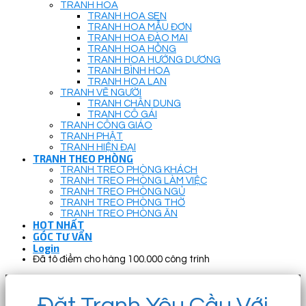
TRANH HOA
TRANH HOA SEN
TRANH HOA MẪU ĐƠN
TRANH HOA ĐÀO MAI
TRANH HOA HỒNG
TRANH HOA HƯỚNG DƯƠNG
TRANH BÌNH HOA
TRANH HOA LAN
TRANH VẼ NGƯỜI
TRANH CHÂN DUNG
TRANH CÔ GÁI
TRANH CÔNG GIÁO
TRANH PHẬT
TRANH HIỆN ĐẠI
TRANH THEO PHÒNG
TRANH TREO PHÒNG KHÁCH
TRANH TREO PHÒNG LÀM VIỆC
TRANH TREO PHÒNG NGỦ
TRANH TREO PHÒNG THỜ
TRANH TREO PHÒNG ĂN
HOT NHẤT
GÓC TƯ VẤN
Login
Đã tô điểm cho hàng 100.000 công trình
Đặt Tranh Yêu Cầu Với