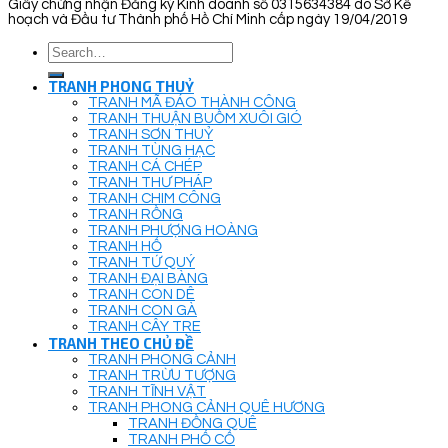
Giấy chứng nhận Đăng ký Kinh doanh số 0315634384 do Sở Kế
hoạch và Đầu tư Thành phố Hồ Chí Minh cấp ngày 19/04/2019
Search
for:
TRANH PHONG THUỶ
TRANH MÃ ĐÁO THÀNH CÔNG
TRANH THUẬN BUỒM XUÔI GIÓ
TRANH SƠN THUỶ
TRANH TÙNG HẠC
TRANH CÁ CHÉP
TRANH THƯ PHÁP
TRANH CHIM CÔNG
TRANH RỒNG
TRANH PHƯỢNG HOÀNG
TRANH HỔ
TRANH TỨ QUÝ
TRANH ĐẠI BÀNG
TRANH CON DÊ
TRANH CON GÀ
TRANH CÂY TRE
TRANH THEO CHỦ ĐỀ
TRANH PHONG CẢNH
TRANH TRỪU TƯỢNG
TRANH TĨNH VẬT
TRANH PHONG CẢNH QUÊ HƯƠNG
TRANH ĐỒNG QUÊ
TRANH PHỐ CỔ