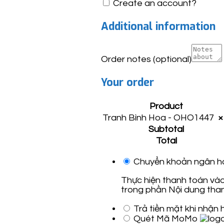
Create an account?
Additional information
Order notes
(optional)
Your order
Product
Tranh Bình Hoa - OHO1447
×
Subtotal
Total
Chuyển khoản ngân h
Thực hiện thanh toán vào
trong phần Nội dung than
Trả tiền mặt khi nhận
Quét Mã MoMo