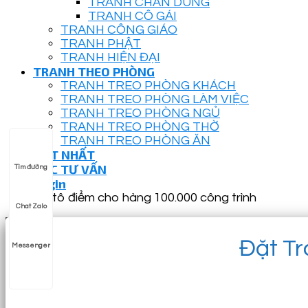
TRANH CHÂN DUNG
TRANH CÔ GÁI
TRANH CÔNG GIÁO
TRANH PHẬT
TRANH HIỆN ĐẠI
TRANH THEO PHÒNG
TRANH TREO PHÒNG KHÁCH
TRANH TREO PHÒNG LÀM VIỆC
TRANH TREO PHÒNG NGỦ
TRANH TREO PHÒNG THỜ
TRANH TREO PHÒNG ĂN
HOT NHẤT
GÓC TƯ VẤN
Tìm đường
Login
Đã tô điểm cho hàng 100.000 công trình
Chat Zalo
Đặt Tr
Messenger