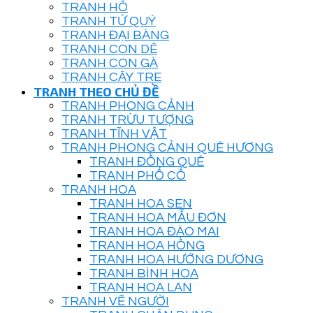
TRANH HỔ
TRANH TỨ QUÝ
TRANH ĐẠI BÀNG
TRANH CON DÊ
TRANH CON GÀ
TRANH CÂY TRE
TRANH THEO CHỦ ĐỀ
TRANH PHONG CẢNH
TRANH TRỪU TƯỢNG
TRANH TĨNH VẬT
TRANH PHONG CẢNH QUÊ HƯƠNG
TRANH ĐỒNG QUÊ
TRANH PHỐ CỔ
TRANH HOA
TRANH HOA SEN
TRANH HOA MẪU ĐƠN
TRANH HOA ĐÀO MAI
TRANH HOA HỒNG
TRANH HOA HƯỚNG DƯƠNG
TRANH BÌNH HOA
TRANH HOA LAN
TRANH VẼ NGƯỜI