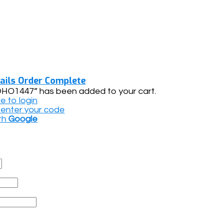
ails
Order Complete
OHO1447” has been added to your cart.
re to login
o enter your code
th
Google