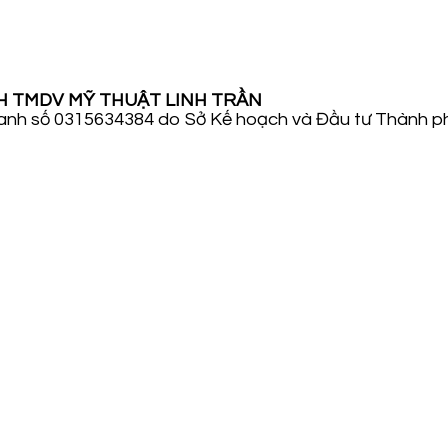
H TMDV MỸ THUẬT LINH TRẦN
anh số 0315634384 do Sở Kế hoạch và Đầu tư Thành p