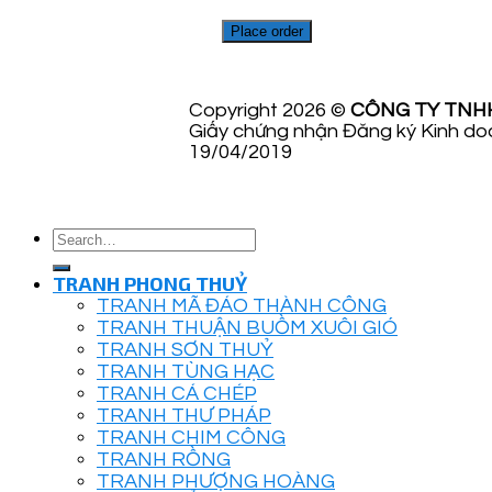
Place order
Copyright 2026 ©
CÔNG TY TNH
Giấy chứng nhận Đăng ký Kinh do
19/04/2019
Search
for:
TRANH PHONG THUỶ
TRANH MÃ ĐÁO THÀNH CÔNG
TRANH THUẬN BUỒM XUÔI GIÓ
TRANH SƠN THUỶ
TRANH TÙNG HẠC
TRANH CÁ CHÉP
TRANH THƯ PHÁP
TRANH CHIM CÔNG
TRANH RỒNG
TRANH PHƯỢNG HOÀNG