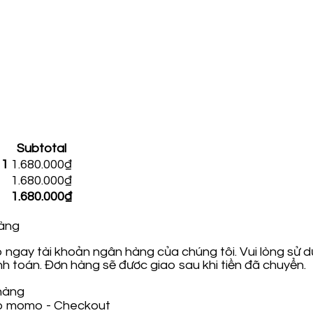
Subtotal
 1
1.680.000
₫
1.680.000
₫
1.680.000
₫
àng
 ngay tài khoản ngân hàng của chúng tôi. Vui lòng sử
h toán. Đơn hàng sẽ đươc giao sau khi tiền đã chuyển.
 hàng