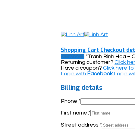
Shopping Cart
Checkout det
View cart
“Tranh Bình Hoa – 
Returning customer?
Click he
Have a coupon?
Click here t
Login with
Facebook
Login wi
Billing details
Phone
*
First name
*
Street address
*