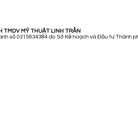
H TMDV MỸ THUẬT LINH TRẦN
anh số 0315634384 do Sở Kế hoạch và Đầu tư Thành p