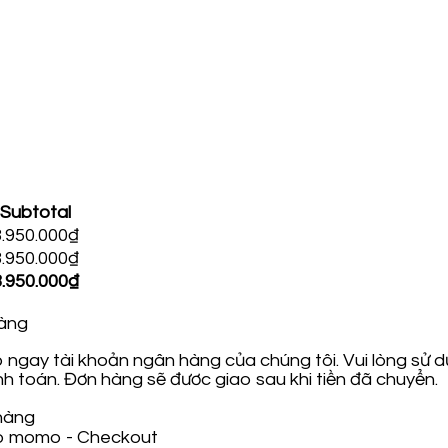
Subtotal
3.950.000
₫
3.950.000
₫
3.950.000
₫
àng
 ngay tài khoản ngân hàng của chúng tôi. Vui lòng sử
h toán. Đơn hàng sẽ đươc giao sau khi tiền đã chuyển.
 hàng