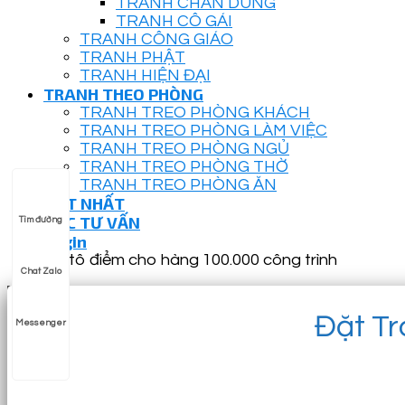
TRANH CHÂN DUNG
TRANH CÔ GÁI
TRANH CÔNG GIÁO
TRANH PHẬT
TRANH HIỆN ĐẠI
TRANH THEO PHÒNG
TRANH TREO PHÒNG KHÁCH
TRANH TREO PHÒNG LÀM VIỆC
TRANH TREO PHÒNG NGỦ
TRANH TREO PHÒNG THỜ
TRANH TREO PHÒNG ĂN
HOT NHẤT
GÓC TƯ VẤN
Tìm đường
Login
Đã tô điểm cho hàng 100.000 công trình
Chat Zalo
Đặt Tr
Messenger