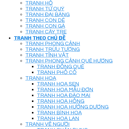
TRANH HỔ
TRANH TỨ QUÝ
TRANH ĐẠI BÀNG
TRANH CON DÊ
TRANH CON GÀ
TRANH CÂY TRE
TRANH THEO CHỦ ĐỀ
TRANH PHONG CẢNH
TRANH TRỪU TƯỢNG
TRANH TĨNH VẬT
TRANH PHONG CẢNH QUÊ HƯƠNG
TRANH ĐỒNG QUÊ
TRANH PHỐ CỔ
TRANH HOA
TRANH HOA SEN
TRANH HOA MẪU ĐƠN
TRANH HOA ĐÀO MAI
TRANH HOA HỒNG
TRANH HOA HƯỚNG DƯƠNG
TRANH BÌNH HOA
TRANH HOA LAN
TRANH VẼ NGƯỜI