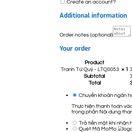
Create an account?
Additional information
Order notes
(optional)
Your order
Product
Tranh Tứ Quý - LTQ0053
× 1
Subtotal
Total
Chuyển khoản ngân h
Thực hiện thanh toán vào
trong phần Nội dung than
Trả tiền mặt khi nhận
Quét Mã MoMo