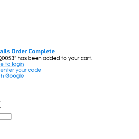
ails
Order Complete
0053” has been added to your cart.
re to login
o enter your code
th
Google