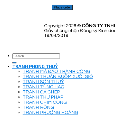
Place order
Copyright 2026 ©
CÔNG TY TNH
Giấy chứng nhận Đăng ký Kinh do
19/04/2019
Search
for:
TRANH PHONG THUỶ
TRANH MÃ ĐÁO THÀNH CÔNG
TRANH THUẬN BUỒM XUÔI GIÓ
TRANH SƠN THUỶ
TRANH TÙNG HẠC
TRANH CÁ CHÉP
TRANH THƯ PHÁP
TRANH CHIM CÔNG
TRANH RỒNG
TRANH PHƯỢNG HOÀNG