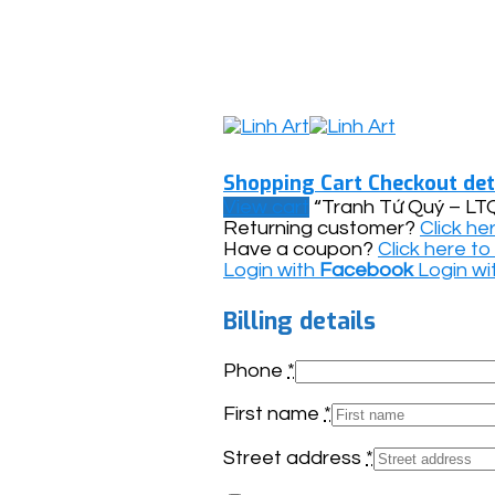
Shopping Cart
Checkout det
View cart
“Tranh Tứ Quý – LTQ
Returning customer?
Click he
Have a coupon?
Click here t
Login with
Facebook
Login wi
Billing details
Phone
*
First name
*
Street address
*